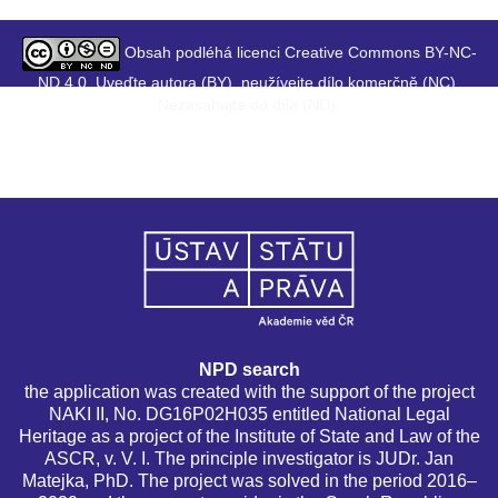
Obsah podléhá licenci Creative Commons BY-NC-
ND 4.0. Uveďte autora (BY), neužívejte dílo komerčně (NC),
Nezasahujte do díla (ND).
NPD search
the application was created with the support of the project
NAKI II, No. DG16P02H035 entitled National Legal
Heritage as a project of the Institute of State and Law of the
ASCR, v. V. I. The principle investigator is JUDr. Jan
Matejka, PhD. The project was solved in the period 2016–