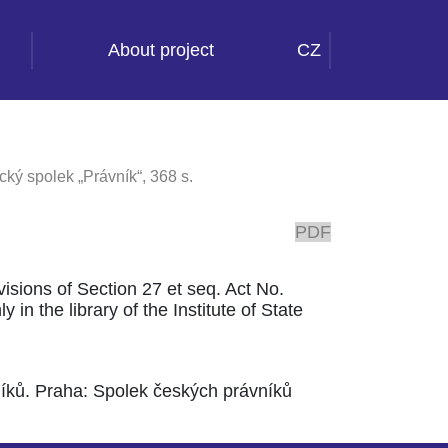
About project
CZ
ký spolek „Právník“, 368 s.
PDF
ovisions of Section 27 et seq. Act No.
 in the library of the Institute of State
níků. Praha: Spolek českých právníků