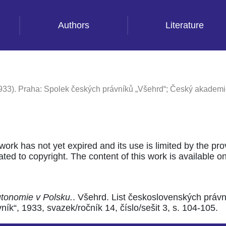
Authors
Literature
933). Praha: Spolek českých právníků „Všehrd“; Český akademic
 work has not yet expired and its use is limited by the pr
ted to copyright. The content of this work is available only
tonomie v Polsku.
. Všehrd. List československých práv
k“, 1933, svazek/ročník 14, číslo/sešit 3, s. 104-105.