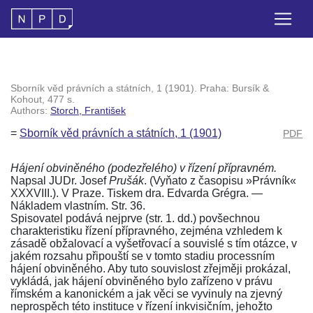
Sborník věd právních a státních, 1 (1901). Praha: Bursík &
Kohout, 477 s.
Authors:
Storch, František
=
Sborník věd právních a státních, 1 (1901)
PDF
Hájení obviněného (podezřelého) v řízení přípravném.
Napsal JUDr. Josef
Prušák
.
(Vyňato z časopisu
»Právník«
XXXVIII.
). V Praze. Tiskem dra. Edvarda Grégra. —
Nákladem vlastním. Str. 36.
Spisovatel podává nejprve
(str. 1. dd.)
povšechnou
charakteristiku řízení přípravného, zejména vzhledem k
zásadě obžalovací a vyšetřovací a souvislé s tím otázce, v
jakém rozsahu připouští se v tomto stadiu processním
hájení obviněného. Aby tuto souvislost zřejměji prokázal,
vykládá, jak hájení obviněného bylo zařízeno v právu
římském a kanonickém a jak věci se vyvinuly na zjevný
neprospěch této instituce v řízení inkvisičním, jehožto