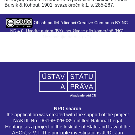
Bursík & Kohout, 1901, svazek/ročník 1, s. 285-287.
Obsah podléhá licenci Creative Commons BY-NC-
ND 4.0. Uveďte autora (BY), neužívejte dílo komerčně (NC),
Nezasahujte do díla (ND).
NPD search
the application was created with the support of the project
NAKI II, No. DG16P02H035 entitled National Legal
Heritage as a project of the Institute of State and Law of the
ASCR, v. V. I. The principle investigator is JUDr. Jan