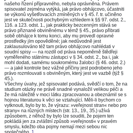
našeho řízení přípravného, nebyla oprávněna. Právem
spisovatel zejména vytýká, jak právo obhájcovo, účastniti
se výkonů vyšetřovacích zmíněných v
§ 45. ř. tr.
učiněno
jest ve skutečnosti pochybným vzhledem k
§§ 97. odst. 2.
,
116.
a
123. odst. 1.
, jak prakticky bezcenným stává se
právo přiznané obviněnému v témž
§ 45.
, právo přibrati
sobě obhájce k tomu konci, aby mu provedl opravné
prostředky jím opověděné; jak nedůvodně jest
zaklausulováno též tam právo obhájcovo nahlédati v
soudní spisy — na rozdíl od práva nepoměrně štědřeji
vyměřeného státnímu zástupci v
§ 34. odst. 2.
, ba i, jak
mohl dodati, samému soukromému žalobci
(§ 46. odst. 2.)
— a jaké kontrole bez vážné příčiny jest podrobeno jeho
právo rozmlouvati s obviněným, který jest ve vazbě
(týž §
45.)
.
Všechny úvahy, jež spisovatel podává, svědčí o tom, že na
studium otázky ne právě snadné vynaložil velikou péči a
že má náležitě v moci látku zpracovanou a obeznámil se s
hojnou literaturou k věci se vztahující. Měli-li bychom co
vytknouti, bylo by to, že výrazu: »veřejnost stran« nebo pro
strany« na různých místech (
str. 13.
,
19.
,
35.
) užívá
způsobem, z něhož by bylo lze souditi, že pojem ten
pokládá jen za zvláštní způsob »veřejnosti« v pravém
smyslu, kdežto oba pojmy nemají mezi sebou nic
společného.
1