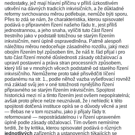
nedostatky, jež mají hlavní příčinu v příliš úzkostlivém
utkvění na dávných tradicích inkvisičních, a že důkladné
reformy svrchovanou měrou potřebuje, nemůže býti sporu.
Přes to zdá se nám, že charakteristika, kterou spisovatel
podává o přípravném řízení našeho
řádu tr.
, jest příliš
jednostrannou, a jeho snaha, vylíčiti tuto část řízení
trestního jako v podstatě totožnou se starým řízením
inkvisičním, není úplně ospravedlněna. Patrně alespoň
náležitou měrou nedoceňuje zásadného rozdílu, jaký mezi
obojím řízením byl způsoben tím, že náš
tr. řád
přijal i pro
tuto část řízení mnohé důslednosti zásady obžalovací a
upravil postavení a práva stran processních způsobem,
který liší se v mnohých věcech podstatně od starého řízení
inkvisičního. Nemůžeme proto také přisvědčiti líčení
podanému na
str. 1.
, podle něhož vazba vyšetřovací rovněž
má základ svůj jen v oné totožnosti nynějšího řízení
přípravného se starým řízením inkvisičním. Spojitost
historická mezi ní a tímto řízením jest ovšem nepopíratelná;
avšak proto přece nelze neuznávati, že i nehledíc k této
spojitosti dotčená instituce opírá se o důvody věcné a jest
— třebas ne v tom rozsahu, jako ji přijaly řády tr.
reformované — nepostrádatelnou i v řízení upraveném
úplně podle zásady obžalovací. Tím ovšem nemíníme
tvrditi, že by kritika, kterou spisovatel podává o různých
jednotlivých
zařízeních a ustanoveních týkajících se