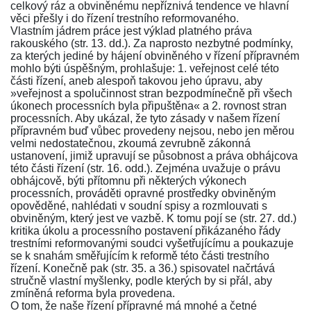
celkový ráz a obviněnému nepříznivá tendence ve hlavní
věci přešly i do řízení trestního reformovaného.
Vlastním jádrem práce jest výklad platného práva
rakouského
(str. 13. dd.)
. Za naprosto nezbytné podmínky,
za kterých jediné by hájení obviněného v řízení přípravném
mohlo býti úspěšným, prohlašuje: 1. veřejnost celé této
části řízení, aneb alespoň takovou jeho úpravu, aby
»veřejnost a spolučinnost stran bezpodmínečně při všech
úkonech processních byla připuštěna« a 2. rovnost stran
processních. Aby ukázal, že tyto zásady v našem řízení
přípravném buď vůbec provedeny nejsou, nebo jen měrou
velmi nedostatečnou, zkoumá zevrubně zákonná
ustanovení, jimiž upravují se působnost a práva obhájcova
této části řízení
(str. 16. odd.)
. Zejména uvažuje o právu
obhájcově, býti přítomnu při některých výkonech
processních, prováděti opravné prostředky obviněným
opověděné, nahlédati v soudní spisy a rozmlouvati s
obviněným, který jest ve vazbě. K tomu pojí se
(str. 27. dd.)
kritika úkolu a processního postavení přikázaného řády
trestními reformovanými soudci vyšetřujícímu a poukazuje
se k snahám směřujícím k reformě této části trestního
řízení. Konečně pak
(str. 35. a 36.)
spisovatel načrtává
stručně vlastní myšlenky, podle kterých by si přál, aby
zmíněná reforma byla provedena.
O tom, že naše řízení přípravné má mnohé a četné