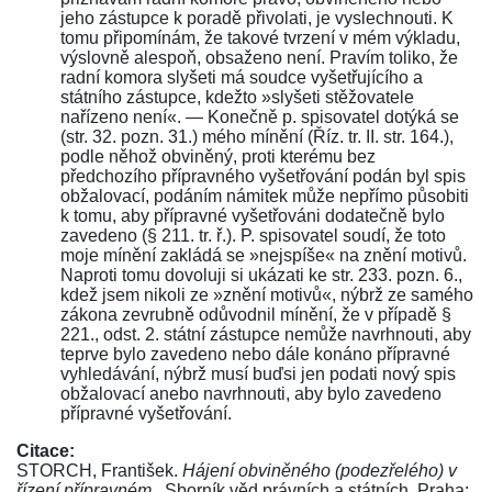
jeho zástupce k poradě přivolati, je vyslechnouti. K
tomu připomínám, že takové tvrzení v mém výkladu,
výslovně alespoň, obsaženo není. Pravím toliko, že
radní komora slyšeti má soudce vyšetřujícího a
státního zástupce, kdežto »slyšeti stěžovatele
nařízeno není«. — Konečně p. spisovatel dotýká se
(str. 32. pozn. 31.) mého mínění (Říz. tr. II. str. 164.),
podle něhož obviněný, proti kterému bez
předchozího přípravného vyšetřování podán byl spis
obžalovací, podáním námitek může nepřímo působiti
k tomu, aby přípravné vyšetřováni dodatečně bylo
zavedeno (§ 211. tr. ř.). P. spisovatel soudí, že toto
moje mínění zakládá se »nejspíše« na znění motivů.
Naproti tomu dovoluji si ukázati ke str. 233. pozn. 6.,
kdež jsem nikoli ze »znění motivů«, nýbrž ze samého
zákona zevrubně odůvodnil mínění, že v případě §
221., odst. 2. státní zástupce nemůže navrhnouti, aby
teprve bylo zavedeno nebo dále konáno přípravné
vyhledávání, nýbrž musí buďsi jen podati nový spis
obžalovací anebo navrhnouti, aby bylo zavedeno
přípravné vyšetřování.
Citace:
STORCH, František.
Hájení obviněného (podezřelého) v
řízení přípravném.
. Sborník věd právních a státních. Praha: