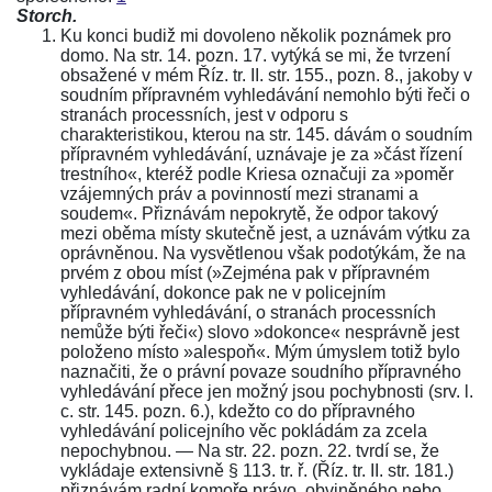
Storch.
Ku konci budiž mi dovoleno několik poznámek pro
domo. Na str. 14. pozn. 17. vytýká se mi, že tvrzení
obsažené v mém Říz. tr. II. str. 155., pozn. 8., jakoby v
soudním přípravném vyhledávání nemohlo býti řeči o
stranách processních, jest v odporu s
charakteristikou, kterou na str. 145. dávám o soudním
přípravném vyhledávání, uznávaje je za »část řízení
trestního«, kteréž podle Kriesa označuji za »poměr
vzájemných práv a povinností mezi stranami a
soudem«. Přiznávám nepokrytě, že odpor takový
mezi oběma místy skutečně jest, a uznávám výtku za
oprávněnou. Na vysvětlenou však podotýkám, že na
prvém z obou míst (»Zejména pak v přípravném
vyhledávání, dokonce pak ne v policejním
přípravném vyhledávání, o stranách processních
nemůže býti řeči«) slovo »dokonce« nesprávně jest
položeno místo »alespoň«. Mým úmyslem totiž bylo
naznačiti, že o právní povaze soudního přípravného
vyhledávání přece jen možný jsou pochybnosti (srv. l.
c. str. 145. pozn. 6.), kdežto co do přípravného
vyhledávání policejního věc pokládám za zcela
nepochybnou. — Na str. 22. pozn. 22. tvrdí se, že
vykládaje extensivně § 113. tr. ř. (Říz. tr. II. str. 181.)
přiznávám radní komoře právo, obviněného nebo