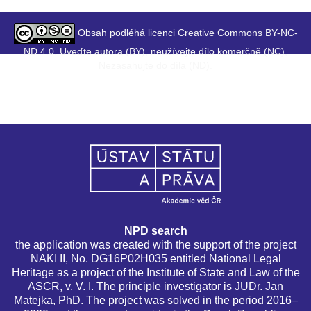
Obsah podléhá licenci Creative Commons BY-NC-
ND 4.0. Uveďte autora (BY), neužívejte dílo komerčně (NC),
Nezasahujte do díla (ND).
NPD search
the application was created with the support of the project
NAKI II, No. DG16P02H035 entitled National Legal
Heritage as a project of the Institute of State and Law of the
ASCR, v. V. I. The principle investigator is JUDr. Jan
Matejka, PhD. The project was solved in the period 2016–