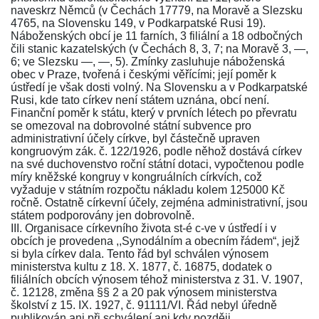
naveskrz Němců (v Čechách 17779, na Moravě a Slezsku
4765, na Slovensku 149, v Podkarpatské Rusi 19).
Náboženských obcí je 11 farních, 3 filiální a 18 odbočných
čili stanic kazatelských (v Čechách 8, 3, 7; na Moravě 3, —,
6; ve Slezsku —, —, 5). Zmínky zasluhuje náboženská
obec v Praze, tvořená i českými věřícími; její poměr k
ústředí je však dosti volný. Na Slovensku a v Podkarpatské
Rusi, kde tato církev není státem uznána, obcí není.
Finanční poměr k státu, který v prvních létech po převratu
se omezoval na dobrovolné státní subvence pro
administrativní účely církve, byl částečně upraven
kongruovým zák. č.
122/1926
, podle něhož dostává církev
na své duchovenstvo roční státní dotaci, vypočtenou podle
míry kněžské kongruy v kongruálních církvích, což
vyžaduje v státním rozpočtu nákladu kolem 125000 Kč
ročně. Ostatně církevní účely, zejména administrativní, jsou
státem podporovány jen dobrovolně.
III. Organisace církevního života st-é c-ve v ústředí i v
obcích je provedena ,,Synodálním a obecním řádem“, jejž
si byla církev dala. Tento řád byl schválen výnosem
ministerstva kultu z 18. X. 1877, č. 16875, dodatek o
filiálních obcích výnosem téhož ministerstva z 31. V. 1907,
č. 12128, změna §§ 2 a 20 pak výnosem ministerstva
školství z 15. IX. 1927, č. 91111/VI. Řád nebyl úředně
publikován ani při schválení ani kdy později.