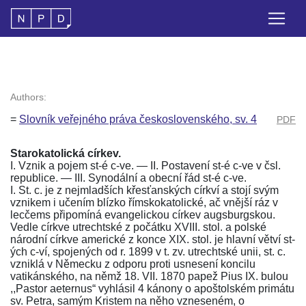
Authors:
=
Slovník veřejného práva československého, sv. 4
PDF
Starokatolická církev.
I. Vznik a pojem st-é c-ve. — II. Postavení st-é c-ve v čsl.
republice. — III. Synodální a obecní řád st-é c-ve.
I. St. c. je z nejmladších křesťanských církví a stojí svým
vznikem i učením blízko římskokatolické, ač vnější ráz v
lecčems připomíná evangelickou církev augsburgskou.
Vedle církve utrechtské z počátku XVIII. stol. a polské
národní církve americké z konce XIX. stol. je hlavní větví st-
ých c-ví, spojených od r. 1899 v t. zv. utrechtské unii, st. c.
vzniklá v Německu z odporu proti usnesení koncilu
vatikánského, na němž 18. VII. 1870 papež Pius IX. bulou
,,Pastor aeternus“ vyhlásil 4 kánony o apoštolském primátu
sv. Petra, samým Kristem na něho vzneseném, o