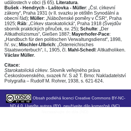
událostech v obci (§ 65).
Literatura
.
Bušek - Hendrych - Laštovka - Müller
: „
Čsl. církevní
zákony
“, Praha 1931 (v II. svazku je otištěn Synodální a
obecní řád);
Müller
: „
Náboženské poměry v ČSR
“, Praha
1925;
Ráb
: „
Církev starokatolická
“, Praha 1918 (Švejdův
sborník praktických přiruček, sv. 25);
Schulte
: „
Der
Altkatholizismus
“, Gießen 1887;
Mayerhofer-Pace
:
„
Handbuch für den politischen Verwaltungsdienst
“, 1898,
IV. sv.;
Mischler-Ulbrich
: „
Österreichisches
Staatsworterbuch
“, I., 1905, čl.
Mahl-Schedl
:
Altkatholiken
.
Václav Müller
.
Citace:
Starokatolická církev
. Slovník veřejného práva
Československého, svazek IV. S až T. Brno: Nakladatelství
Polygrafia – Rudolf M. Rohrer, 1938, s. 621-624.
Obsah podléhá licenci Creative Commons BY-NC-
ND 4.0. Uveďte autora (BY), neužívejte dílo komerčně (NC),
Nezasahujte do díla (ND).