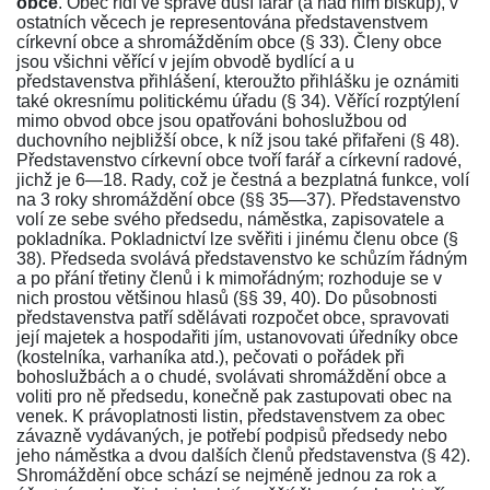
obce
. Obec řídí ve správě duší farář (a nad ním biskup), v
ostatních věcech je representována představenstvem
církevní obce a shromážděním obce (§ 33). Členy obce
jsou všichni věřící v jejím obvodě bydlící a u
představenstva přihlášení, kteroužto přihlášku je oznámiti
také okresnímu politickému úřadu (§ 34). Věřící rozptýlení
mimo obvod obce jsou opatřováni bohoslužbou od
duchovního nejbližší obce, k níž jsou také přifařeni (§ 48).
Představenstvo církevní obce tvoří farář a církevní radové,
jichž je 6—18. Rady, což je čestná a bezplatná funkce, volí
na 3 roky shromáždění obce (§§ 35—37). Představenstvo
volí ze sebe svého předsedu, náměstka, zapisovatele a
pokladníka. Pokladnictví lze svěřiti i jinému členu obce (§
38). Předseda svolává představenstvo ke schůzím řádným
a po přání třetiny členů i k mimořádným; rozhoduje se v
nich prostou většinou hlasů (§§ 39, 40). Do působnosti
představenstva patří sdělávati rozpočet obce, spravovati
její majetek a hospodařiti jím, ustanovovati úředníky obce
(kostelníka, varhaníka atd.), pečovati o pořádek při
bohoslužbách a o chudé, svolávati shromáždění obce a
voliti pro ně předsedu, konečně pak zastupovati obec na
venek. K právoplatnosti listin, představenstvem za obec
závazně vydávaných, je potřebí podpisů předsedy nebo
jeho náměstka a dvou dalších členů představenstva (§ 42).
Shromáždění obce schází se nejméně jednou za rok a