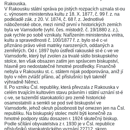
Rakouska.
V Rakousku státní správa po jistých rozpacích uznala st-ou
c. výnosem ministerstva kultu z 18. X. 1877, č.
99
ř. z. na
podkladě zák. z 20. V. 1874, č.
68
ř. z. Jednotlivé
náboženské obce, mezi nimiž první v historických zemích
byla ve Varnsdorfe (vyhl. čes. místodrž. č.
19/1880
z. z.),
pak rychle po sobě vznikaly. Nařízením ministerstva vnitra,
kultu a spravedlnosti č.
100/1877
ř. z. bylo st-é c-vi
přiznáno právo vésti matriky narozených, oddaných a
zemřelých. Od r. 1897 bylo ústředí rakouské st-é c-ve ve
Varnsdorfe, který byl zvolen za trvalé sídlo biskupského
stolce, ten však obsazen zatím jen správcem biskupství,
hlavně pro nedostatečné hmotné prostředky. Finančně
nebyla v Rakousku st. c. státem nijak podporována, aniž jí
bylo v něm zvlášť přáno, ač příslušníci byli takměř
výhradně Němci.
II. Po vzniku Čsl. republiky, která převzala z Rakouska v
celém trvajícím kultovém stavu právním i státní uznání st-é
c-ve, se tuzemští starokatolíci pro země historické
osamostatnili a semkli se pod své biskupství ve
Varnsdorfe, jehož okruh působnosti byl omezen jen na Čsl.
republiku. Na biskupský stolec mohl býti konečně za
hmotné podpory státu dosazen r. 1924 skutečný biskup.
Podle sčítání obyvatelstva z r. 1930 je v Čsl. republice
příslušníků starokatolického vyznání 22712, skoro