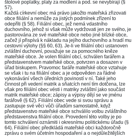
štolové poplatky, platy za modlení a pod. se nevybírají (§
57).
Každá církevní obec má právo jakožto mateřská zřizovati
obce filiální a nemůže za jistých podmínek zřízení to
odepříti (§ 58). Filiální obec, jež nemá vdastního
duchovního, jehož si však může vydržovati jen ze svého, je
pastorována ze své mateřské obce nebo jiné blízké obce,
začež jí přispívá k nákladu na jejího duchovního a hradí mu
cestovní výlohy (§§ 60, 63). Je-li ve filiální obci ustanoven
zvláštní duchovní, považuje se za pomocného kněze
mateřské obce. Je volen filiální obcí, schválen farářem a
představenstvem mateřské obce, potvrzen a dosazen v
úřad biskupem. Pravomoc faráře mateřské obce vztahuje
se však i tu na filiální obec a je odpověden za řádné
vykonávání všech úředních poviností v ní. Také jeho
činnost při vedení matrik a sňatcích není tím dotčena, lze
však pro filiální obec vésti i matriky zvláštní jako součást
matrik mateřské obce; zápisy a výpisy dějí se ve jménu
farářově (§ 62). Filiální obec vede si svou správu a
zastupuje své věci vůči úřadům samostatně, když
představenstvo mateřské obce schválilo volbu zvláštního
představenstva filiální obce. Provedení této volby je po
tomto schválení oznámiti i okresnímu politickému úřadu (§
64). Filiální obec předkládá mateřské obci každoročně
zprávu o svém účetním hospodaření a o nejdůležitějších