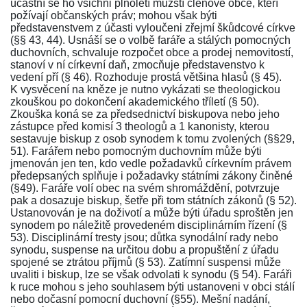
účastní se ho všichni plnoletí mužští členové obce, kteří
požívají občanských práv; mohou však býti
představenstvem z účasti vyloučeni zřejmí škůdcové církve
(§§ 43, 44). Usnáší se o volbě faráře a stálých pomocných
duchovních, schvaluje rozpočet obce a prodej nemovitostí,
stanoví v ní církevní daň, zmocňuje představenstvo k
vedení pří (§ 46). Rozhoduje prostá většina hlasů (§ 45).
K vysvěcení na kněze je nutno vykázati se theologickou
zkouškou po dokončení akademického tříletí (§ 50).
Zkouška koná se za předsednictví biskupova nebo jeho
zástupce před komisí 3 theologů a 1 kanonisty, kterou
sestavuje biskup z osob synodem k tomu zvolených (§§29,
51). Farářem nebo pomocným duchovním může býti
jmenován jen ten, kdo vedle požadavků církevním právem
předepsaných splňuje i požadavky státními zákony činěné
(§49). Faráře volí obec na svém shromáždění, potvrzuje
pak a dosazuje biskup, šetře při tom státních zákonů (§ 52).
Ustanovován je na doživotí a může býti úřadu sproštěn jen
synodem po náležitě provedeném disciplinárním řízení (§
53). Disciplinární tresty jsou; důtka synodální rady nebo
synodu, suspense na určitou dobu a propuštění z úřadu
spojené se ztrátou příjmů (§ 53). Zatímní suspensi může
uvaliti i biskup, lze se však odvolati k synodu (§ 54). Faráři
k ruce mohou s jeho souhlasem býti ustanoveni v obci stálí
nebo dočasní pomocní duchovní (§55). Mešní nadání,