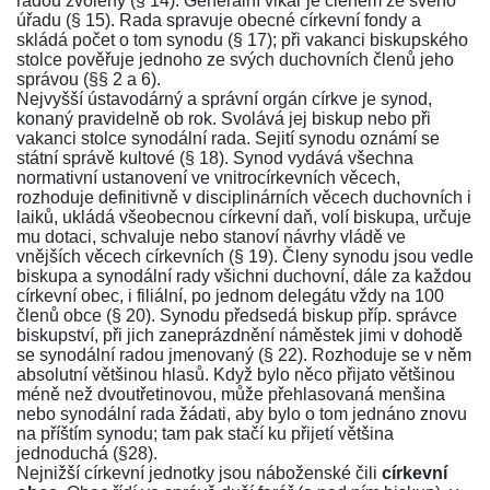
radou zvolený (§ 14). Generální vikář je členem ze svého
úřadu (§ 15). Rada spravuje obecné církevní fondy a
skládá počet o tom synodu (§ 17); při vakanci biskupského
stolce pověřuje jednoho ze svých duchovních členů jeho
správou (§§ 2 a 6).
Nejvyšší ústavodárný a správní orgán církve je synod,
konaný pravidelně ob rok. Svolává jej biskup nebo při
vakanci stolce synodální rada. Sejití synodu oznámí se
státní správě kultové (§ 18). Synod vydává všechna
normativní ustanovení ve vnitrocírkevních věcech,
rozhoduje definitivně v disciplinárních věcech duchovních i
laiků, ukládá všeobecnou církevní daň, volí biskupa, určuje
mu dotaci, schvaluje nebo stanoví návrhy vládě ve
vnějších věcech církevních (§ 19). Členy synodu jsou vedle
biskupa a synodální rady všichni duchovní, dále za každou
církevní obec, i filiální, po jednom delegátu vždy na 100
členů obce (§ 20). Synodu předsedá biskup příp. správce
biskupství, při jich zaneprázdnění náměstek jimi v dohodě
se synodální radou jmenovaný (§ 22). Rozhoduje se v něm
absolutní většinou hlasů. Když bylo něco přijato většinou
méně než dvoutřetinovou, může přehlasovaná menšina
nebo synodální rada žádati, aby bylo o tom jednáno znovu
na příštím synodu; tam pak stačí ku přijetí většina
jednoduchá (§28).
Nejnižší církevní jednotky jsou náboženské čili
církevní