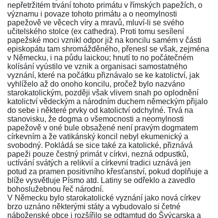
nepřetržitém trvání tohoto primátu v římských papežích, o
významu i povaze tohoto primátu a o neomylnosti
papežově ve věcech víry a mravů, mluví-li se svého
učitelského stolce (ex cathedra). Proti tomu sesílení
papežské moci vznikl odpor již na koncilu samém v části
episkopátu tam shromážděného, přenesl se však, zejména
v Německu, i na půdu laickou; hnutí to no počátečném
kolísání vyústilo ve vznik a organisaci samostatného
vyznání, které na počátku přiznávalo se ke katolictví, jak
vyhlíželo až do onoho koncilu, pročež bylo nazváno
starokatolickým, později však vlivem snah po oplodnění
katolictví vědeckým a národním duchem německým přijalo
do sebe i některé prvky od katolictví odchylné. Trvá na
stanovisku, že dogma o všemocnosti a neomylnosti
papežově v oné bule obsažené není pravým dogmatem
církevním a že vatikánský koncil nebyl ekumenický a
svobodný. Pokládá se sice také za katolické, přiznává
papeži pouze čestný primát v církvi, nezná odpustků,
uctívání svátých a relikvií a církevní tradici uznává jen
potud za pramen positivního křesťanství, pokud doplňuje a
blíže vysvětluje Písmo atd. Latiny se odřeklo a zavedlo
bohoslužebnou řeč národní.
V Německu bylo starokatolické vyznání jako nová církev
brzo uznáno některými státy a vybudovalo si četné
náboženské obce i rozšířilo se odtamtud do Švýcarska a