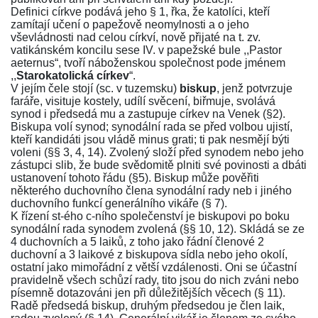
Definici církve podává jeho § 1, řka, že katolíci, kteří
zamítají učení o papežově neomylnosti a o jeho
vševládnosti nad celou církví, nově přijaté na t. zv.
vatikánském koncilu sese IV. v papežské bule ,,Pastor
aeternus“, tvoří náboženskou společnost pode jménem
,,
Starokatolická církev
“.
V jejím čele stojí (sc. v tuzemsku)
biskup
, jenž potvrzuje
faráře, visituje kostely, udílí svěcení, biřmuje, svolává
synod i předsedá mu a zastupuje církev na Venek (§2).
Biskupa volí synod; synodální rada se před volbou ujistí,
kteří kandidáti jsou vládě minus grati; ti pak nesmějí býti
voleni (§§ 3, 4, 14). Zvolený složí před synodem nebo jeho
zástupci slib, že bude svědomitě plniti své povinosti a dbáti
ustanovení tohoto řádu (§5). Biskup může pověřiti
některého duchovního člena synodální rady neb i jiného
duchovního funkcí generálního vikáře (§ 7).
K řízení st-ého c-ního společenství je biskupovi po boku
synodální rada synodem zvolená (§§ 10, 12). Skládá se ze
4 duchovních a 5 laiků, z toho jako řádní členové 2
duchovní a 3 laikové z biskupova sídla nebo jeho okolí,
ostatní jako mimořádní z větší vzdálenosti. Oni se účastní
pravidelně všech schůzí rady, tito jsou do nich zváni nebo
písemně dotazováni jen při důležitějších věcech (§ 11).
Radě předsedá biskup, druhým předsedou je člen laik,