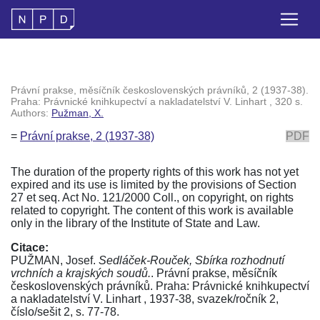
Právní prakse, měsíčník československých právníků, 2 (1937-38).
Praha: Právnické knihkupectví a nakladatelství V. Linhart , 320 s.
Authors:
Pužman, X.
=
Právní prakse, 2 (1937-38)
PDF
The duration of the property rights of this work has not yet
expired and its use is limited by the provisions of Section
27 et seq. Act No. 121/2000 Coll., on copyright, on rights
related to copyright. The content of this work is available
only in the library of the Institute of State and Law.
Citace:
PUŽMAN, Josef.
Sedláček-Rouček, Sbírka rozhodnutí
vrchních a krajských soudů.
. Právní prakse, měsíčník
československých právníků. Praha: Právnické knihkupectví
a nakladatelství V. Linhart , 1937-38, svazek/ročník 2,
číslo/sešit 2, s. 77-78.