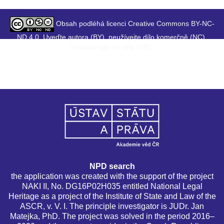
Obsah podléhá licenci Creative Commons BY-NC-
ND 4.0. Uveďte autora (BY), neužívejte dílo komerčně (NC),
Nezasahujte do díla (ND).
NPD search
the application was created with the support of the project
NAKI II, No. DG16P02H035 entitled National Legal
Heritage as a project of the Institute of State and Law of the
ASCR, v. V. I. The principle investigator is JUDr. Jan
Matejka, PhD. The project was solved in the period 2016–