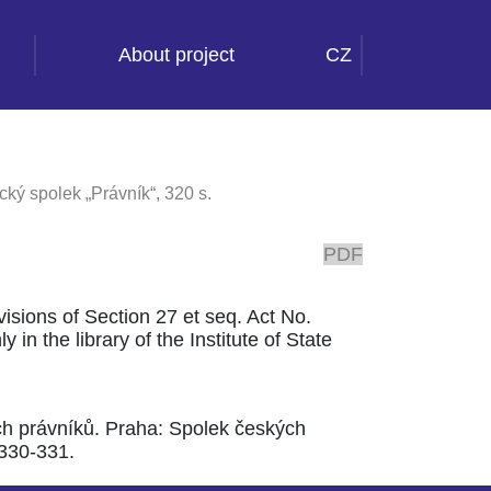
About project
CZ
ký spolek „Právník“, 320 s.
PDF
ovisions of Section 27 et seq. Act No.
 in the library of the Institute of State
ch právníků. Praha: Spolek českých
 330-331.