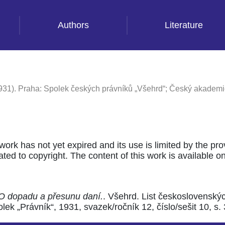
Authors
Literature
931). Praha: Spolek českých právníků „Všehrd“; Český akademic
 work has not yet expired and its use is limited by the pr
ted to copyright. The content of this work is available only
 O dopadu a přesunu daní.
. Všehrd. List československý
k „Právník“, 1931, svazek/ročník 12, číslo/sešit 10, s.