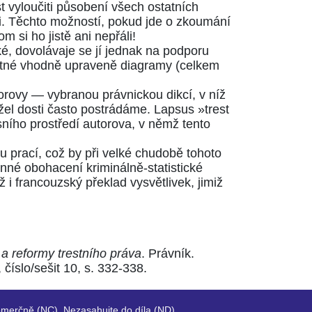
t vyloučiti působení všech ostatních
i. Těchto možností, pokud jde o zkoumání
 si ho jistě ani nepřáli!
ké, dovolávaje se jí jednak na podporu
 Četné vhodně upraveně diagramy (celkem
torovy — vybranou právnickou dikcí, v níž
žel dosti často postrádáme. Lapsus »trest
rensního prostředí autorova, v němž tento
ou prací, což by při velké chudobě tohoto
cenné obohacení kriminálně-statistické
ž i francouzský překlad vysvětlivek, jimiž
 a reformy trestního práva
. Právník.
číslo/sešit 10, s. 332-338.
merčně (NC), Nezasahujte do díla (ND).