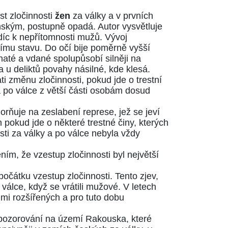
st zločinnosti
žen
za války a v prvních
enským, postupně opadá. Autor vysvětluje
edíc k nepřítomnosti mužů. Vývoj
nímu stavu. Do očí bije poměrně vyšší
até a vdané spolupůsobí silněji na
a u deliktů povahy násilné, kde klesá.
ti změnu zločinnosti, pokud jde o trestní
 a po válce z větší části osobám dosud
orňuje na zeslabení represe, jež se jeví
n pokud jde o některé trestné činy, kterých
osti za války a po válce nebyla vždy
těním, že vzestup zločinnosti byl největší
čátku vzestup zločinnosti. Tento zjev,
 válce, když se vrátili mužové. V letech
lmi rozšířených a pro tuto dobu
e pozorování na území Rakouska, které