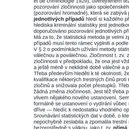
et de criminologie 1929), uveřejněném té
pozorování zločinnosti jako společenské
(pozorování hromadné), která se zabývá 
jednotlivých případů
hledí si každého př
hlediska kriminální statistiky jest jednot
doporučováno pozorování jednotlivých př
Má za to, že statistická metoda je velmi 
případů musí tento rámec vyplniti a podle 
V § 2 o podmínkách užívání metody statis
válečnou a poválečnou. Zločinnost t. zv. 
zločinnosti v předpokladu, že ona jest v
a ještě méně v neklidné době válečné a 
Třeba především hleděti k té okolnosti,
kvalifikace některých trestných činů pro
zločinů a snižovala počet přestupků. Tře
žádná změna zločinnosti. Jest též třeba p
vlivem nějakého nového ustanovení. Sem n
formálně se ustanovení o vydírání vůbec
dříve — hledíc k nedostatku vhodného opa
Srovnávání statistických dat v době, o k
nepochybně zeslabila a zpomalila trestní
bezprostředně s válkou, jako t. zv.
přímá