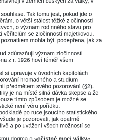
ensivněji v zemích českých za války, v
v souhlase. Tak tomu jest, pokud jde o
ám, o větší stálost těžké zločinnosti
stvých, o význam rodinného stavu pro
ti věřitelům se zločinností majetkovou.
o poznatkem mohla býti podepřena, jak za
ud zdůrazňují význam zločinnosti
ona z r. 1926 hoví téměř všem
l si upravuje v úvodních kapitolách
ozorování hromadného a studium
učinil předmětem svého pozorování (§2).
tiky je na místě silná dávka skepse a že
 pouze tímto způsobem je možné se
stické není věru pořídku.
odkladě po ruce jsoucího statistického
 všude je pozorovati, jak opatrně
rželivě a po uvážení všech možností se
ismu dogma o »
očistné moci války
«,