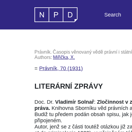
Search
Právník. Časopis věnovaný vědě právní i státní
Authors:
Miřička, X.
=
Právník, 70 (1931)
LITERÁRNÍ ZPRÁVY
Doc. Dr.
Vladimír Solnař
:
Zločinnost v 
práva.
Knihovna Sborníku věd právních a 
Budiž tu předem podán obsah spisu, jak 
připojeném.
Autor, jenž se z části toutéž otázkou již