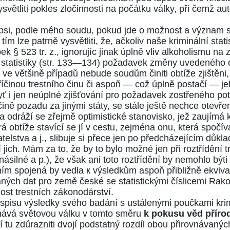
světliti pokles zločinnosti na počátku války, při čemž a
si, podle mého soudu, pokud jde o možnost a význam st
 tím lze patrně vysvětliti, že, ačkoliv naše kriminální sta
pek
§ 523 tr. z.
, ignorujíc jinak úplně vliv alkoholismu na
í statistiky (str. 133—134) požadavek změny uvedeného
e většině případů nebude soudům činiti obtíže zjištěni, 
 příčinou trestního činu či aspoň — což úplně postačí — j
byť i jen neúplné zjišťování pro požadavek zostřeného po
čině pozadu za jinými státy, se stále ještě nechce otevře
 odráží se zřejmě optimistické stanovisko, jež zaujímá 
rá obtíže stavící se jí v cestu, zejména onu, která spočív
atelstva a j., slibuje si přece jen po předcházejícím důk
jich. Mám za to, že by to bylo možné jen při roztřídění 
y násilné а p.), že však ani toto roztřídění by nemohlo bý
ním spojená by vedla к výsledkům aspoň přibližně ekviv
ných dat pro země české se statistickými číslicemi Rak
ost trestních zákonodárství.
 spisu výsledky svého badání s ustálenými poučkami krimi
vnává světovou válku v tomto směru
k pokusu věd příro
luší tu zdůrazniti dvojí podstatný rozdíl obou přirovnávaný