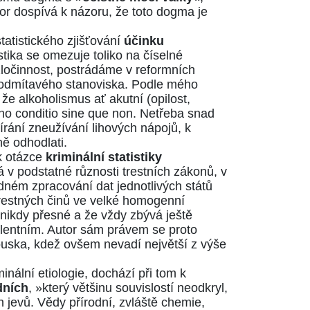
utor dospívá k názoru, že toto dogma je
atistického zjišťování
účinku
tistika se omezuje toliko na číselné
 zločinnost, postrádáme v reformních
 odmítavého stanoviska. Podle mého
že alkoholismus ať akutní (opilost,
eho conditio sine que non. Netřeba snad
tírání zneužívání lihových nápojů, k
ně odhodlati.
k otázce
kriminální statistiky
á v podstatné různosti trestních zákonů, v
ladném zpracování dat jednotlivých států
trestných činů ve velké homogenní
ti nikdy přesné a že vždy zbývá ještě
alentním. Autor sám právem se proto
ouska, kdež ovšem nevadí největší z výše
nální etiologie, dochází při tom k
dních
, »který většinu souvislostí neodkryl,
ch jevů. Vědy přírodní, zvláště chemie,