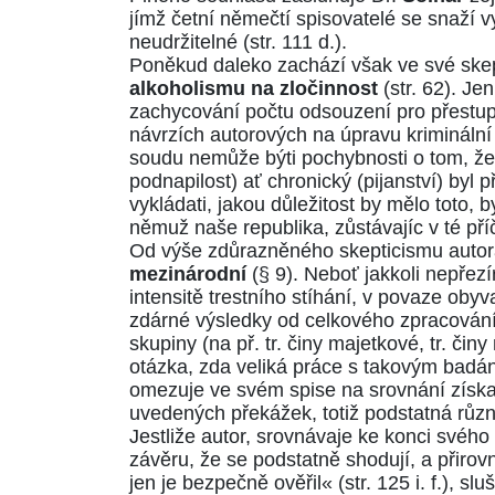
jímž četní němečtí spisovatelé se snaží vy
neudržitelné (str. 111 d.).
Poněkud daleko zachází však ve své skep
alkoholismu na zločinnost
(str. 62). Jen
zachycování počtu odsouzení pro přestu
návrzích autorových na úpravu krimináln
soudu nemůže býti pochybnosti o tom, že v
podnapilost) ať chronický (pijanství) byl
vykládati, jakou důležitost by mělo toto, 
němuž naše republika, zůstávajíc v té pří
Od výše zdůrazněného skepticismu autora
mezinárodní
(§ 9). Neboť jakkoli nepřezí
intensitě trestního stíhání, v povaze obyv
zdárné výsledky od celkového zpracování 
skupiny (na př. tr. činy majetkové, tr. čin
otázka, zda veliká práce s takovým badá
omezuje ve svém spise na srovnání získa
uvedených překážek, totiž podstatná různ
Jestliže autor, srovnávaje ke konci svého
závěru, že se podstatně shodují, a přiro
jen je bezpečně ověřil« (str. 125 i. f.), s