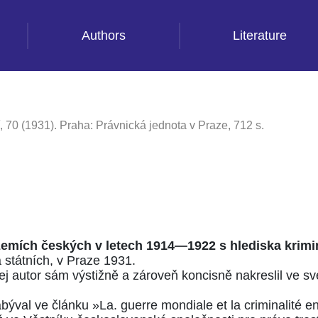
Authors
Literature
, 70 (1931). Praha: Právnická jednota v Praze, 712 s.
zemích českých v letech 1914—1922 s hlediska kriminá
státních, v Praze 1931.
jej autor sám výstižně a zároveň koncisně nakreslil ve 
 zabýval ve článku »La. guerre mondiale et la criminalité