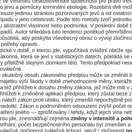
ž ve
Věstníku československé společnosti pro právo tres
ho jevu a pomůcky kriminální etiologie. Rozebírá dvě m
pouze jedinou stránkou pozorovaných jevů a od ostatníc
ípadu v jeho celistvosti. Podle této metody tvoří jednot
kou abstraktní vlastnost nebo podmínka. V poslední době by
ípadů. Autor shledává tuto tendenci poněkud přemrštěn
způsobilá, aby poskytla všeobecný obraz o vývoji zločinno
potřeby opraviti.
tické v době, o kterou jde, vypočítává zvláštní obtíže s
zákonná, která se jeví v statistických datech, pokládá 
ždy přibližně stejným zlomkem této. Tento předpoklad ne
poválečné.
 že skutečný obsah zákonného předpisu může se změniti
ti majetku výší škody v době znehodnocené měny, kterážt
ba též přihlížeti k dosahu změny zákona, jež může miti v
řihlížeti k změněné aplikaci předpisu, který zůstal beze
áleží zákon proti útisku, který zmenšil nepochybně poč
 nedotkl. Zákon o podmíněném odsouzení zvýšil počet o
tření jiného — zprošťovány i tehdy, když jejich vina ne
terou jde, znesnadňují zejména
změny v intensitě a poh
 stíhání; počet bezpečnostního personálu byl zmenšen a 
válečná zločinnost (válečná lichva), jakož i zločinnost
po