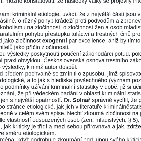
 možno konstatovati, že následky války se projevily int
mi kriminální etiologie, uvádí, že z největší části jsou 
ásilné, o různý pohyb krádeží proti podvodům a zpronevěr
alkoholismu na zločinnost, o zločinnost žen a osob mladi
paralelním pohybu přestupku tuláctví a trestných činů pro
i jako zločinnost
exogenní
par excellence, aniž by tímt
telů jako příčin zločinnosti.
ou výsledky poskytnouti poučení zákonodárci potud, pok
ní praxi obvyklou. Československá osnova trestního zák
 výsledky, k nimž autor dospěl.
 předem pochvalně se zmíniti o způsobu, jímž spisovate
odologické, a to jak s hlediska povšechného (význam p
e o podmínky užívání kriminální statistiky v době, již si 
ání, že při vědeckém badání v oblasti kriminální statis
 jen s největší opatrností. Dr.
Solnař
správně vycítil, že
tránce etiologické, jak jich v literatuře kriminálněstati
ledně v celém svém spise. Nechť zkoumá zločinnost na p
odle vlastností odsouzených osob (žen, mladistvých; § 5),
h, jak kriticky je třídí a mezi sebou přirovnává a jak. zd
ve směru etiologickém.
ména, když podrobuje zkoumání pod lupou svého kritic