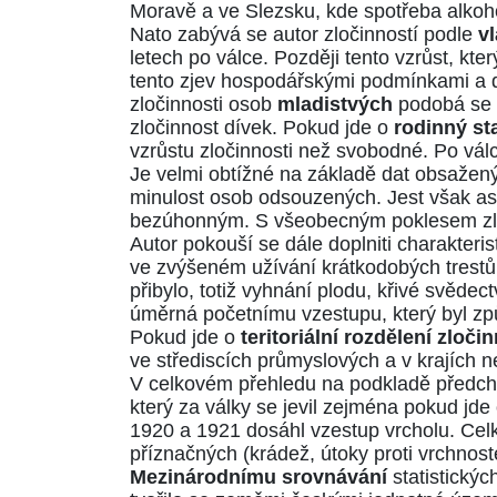
Moravě a ve Slezsku, kde spotřeba alkoho
Nato zabývá se autor zločinností podle
v
letech po válce. Později tento vzrůst, kt
tento zjev hospodářskými podmínkami a dra
zločinnosti osob
mladistvých
podobá se v
zločinnost dívek. Pokud jde o
rodinný st
vzrůstu zločinnosti než svobodné. Po válc
Je velmi obtížné na základě dat obsažených
minulost osob odsouzených. Jest však asi 
bezúhonným. S všeobecným poklesem zloč
Autor pokouší se dále doplniti charakteri
ve zvýšeném užívání krátkodobých trestů a 
přibylo, totiž vyhnání plodu, křivé svědec
úměrná početnímu vzestupu, který byl způ
Pokud jde o
teritoriální rozdělení zloči
ve střediscích průmyslových a v krajích n
V celkovém přehledu na podkladě předchoz
který za války se jevil zejména pokud jde 
1920 a 1921 dosáhl vzestup vrcholu. Celko
příznačných (krádež, útoky proti vrchnos
Mezinárodnímu srovnávání
statistickýc