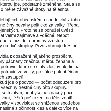
 kterou jde, podstatně změněna. Stala se
de o méně závažné útoky na tělesnou
léhajících občanskému soudnictví z toho
tné činy povahy politické za války. Třeba
vojenských. Proto nelze bohužel uvésti
 dat velmi zajímavé a vděčné. Neboť
obě, o niž jde, ohromný vzestup.
ny na dvě skupiny. Prvá zahrnuje trestné
avidla к dosažení nějakého prospěchu
y byly páchány značnou měrou ženami a
travin, které se staly zločiny hledíc na
otravin za války, po válce pak příčinami
ích zástupců.
pokud jde o podvod — počet odsouzení pro
o všechny trestné činy této skupiny.
á se trvalým, neobyčejně značný počet
ání, těžká poškození na těle, zabití,
 války v souvislost se sníženou spotřebou
násilná zločinnost klesla daleko více na