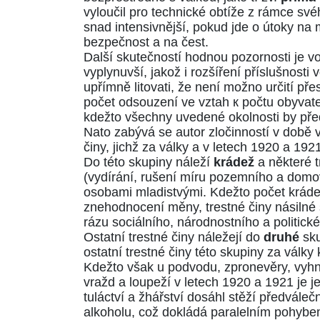
vyloučil pro technické obtíže z rámce sv
snad intensivnější, pokud jde o útoky na
bezpečnost a na čest.
Další skutečností hodnou pozornosti je 
vyplynuvší, jakož i rozšíření příslušnosti
upřímně litovati, že není možno určití pře
počet odsouzení ve vztah к počtu obyvate
kdežto všechny uvedené okolnosti by před
Nato zabývá se autor zločinností v době 
činy, jichž za války a v letech 1920 a 192
Do této skupiny náleží
krádež
a některé t
(vydírání, rušení míru pozemního a domov
osobami mladistvými. Kdežto počet krádež
znehodnocení měny, trestné činy násilné 
rázu sociálního, národnostního a politick
Ostatní trestné činy náležejí do
druhé
sku
ostatní trestné činy této skupiny za války 
Kdežto však u podvodu, zpronevěry, vyhná
vražd a loupeží v letech 1920 a 1921 je 
tuláctví a žhářství dosáhl stěží předvále
alkoholu, což dokládá paralelním pohybem 