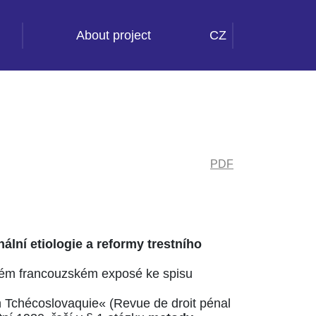
About project
CZ
PDF
lní etiologie a reformy trestního
svém francouzském exposé ke spisu
 en Tchécoslovaquie« (Revue de droit pénal