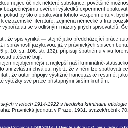
ž, zkoumajíce účinek některé substance, povětšině možnos
t к bezpečnějšímu ověření výsledků experiment opakovat
a, pokud by šlo o opakování tohoto »experimentu«, bychom
ně k cizozemské literatuře, zejména německé a francouzs
é vypořádati se s odlišnými názory jiných spisovatelů.
ati, že spis vyniká — stejně jako předcházející práce au
ž i správností jazykovou, jíž v právnických spisech bohu
105 p. 10, str. 106, str. 132), připisuji špatnému vlivu fo
osud utěšeně bují.
nejen nejobjemnější a nejlepší naší kriminálně-statistick
ylo ani zvláštní chválou, nýbrž, že v něm lze spatřovati 
itati, že autor připojiv výstižné francouzské resumé, jako
ké výtěžky své práce přístupnými širším kruhům.
ských v letech 1914-1922 s hlediska kriminální etiologie
aha: Právnická jednota v Praze, 1931, svazek/ročník 70, 
eative Commons BY-NC-ND 4.0. Uveďte autora (BY), neužívejte dílo ko