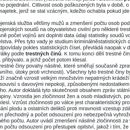
ého pojednání. Citlivost osob poškozených byla v době, o
 majetek, jenž se stal vzácným, kdežto ochabla pokud j
vojenská služba většiny mužů a zmenšení počtu osob pod
 vojenských soudů na obyvatelstvo civilní pro některé tres
sně počet vojínů ani doplniti data údaji statistiky soudů 
lstva. Přes tyto vady je studium kriminálněstatistických
povídaly pokles statistických čísel, převládá naopak v d
války podle
trestných činů
. K tomu konci dělí trestné či
1 přibývalo, a jichž počet potom klesal.
restné činy povahy násilné, které směřují současně zpr
ního, útoky proti vrchnosti). Všechny tyto trestné čin
í značně vzrostl velkým množstvím nepatrných krádeží po
souvisí s davovými nepokoji, způsobenými nedostatkem p
ého. Autor dokládá tyto skutečnosti obsahem zpráv státn
piny. Vzrostla jen zločinnost žen a osob mladistvých, 
klesl. Vzrůst zločinnosti po válce jest charakteristický pr
ní plodu a ostatních deliktů proti mravnosti vzestup zd
jen přechodný a počet odsouzení pro nebezpečná vyhrožov
čného počtu. Autor uvádí zmenšení násilné zločinnosti za
počtu odsouzení pro přestupek opilství, jakož i tím, že 