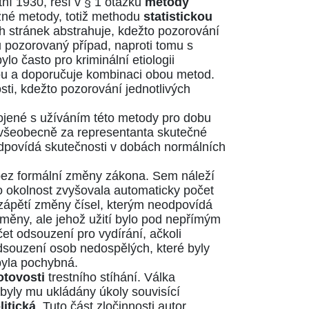
tní 1930
, řeší v § 1 otázku
metody
ožné metody, totiž methodu
statistickou
h stránek abstrahuje, kdežto pozorování
ku pozorovaný případ, naproti tomu s
lo často pro kriminální etiologii
ou a doporučuje kombinaci obou metod.
sti, kdežto pozorování jednotlivých
pojené s užíváním této metody pro dobu
se všeobecně za representanta skutečné
odpovídá skutečnosti v dobách normálních
 bez formální změny zákona. Sem náleží
o okolnost zvyšovala automaticky počet
 zápětí změny čísel, kterým neodpovídá
 změny, ale jehož užití bylo pod nepřímým
et odsouzení pro vydírání, ačkoli
dsouzení osob nedospělých, které byly
byla pochybná.
otovosti
trestního stíhání. Válka
byly mu ukládány úkoly souvisící
litická
. Tuto část zločinnosti autor