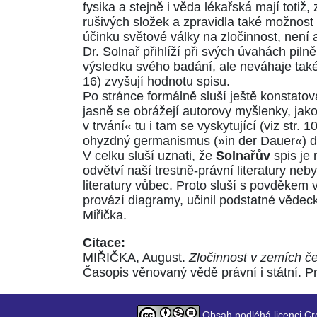
fysika a stejně i věda lékařská mají toti
rušivých složek a zpravidla také možnos
účinku světové války na zločinnost, není 
Dr. Solnař přihlíží při svých úvahách pil
výsledku svého badání, ale neváhaje tak
16) zvyšují hodnotu spisu.
Po stránce formálně sluší ještě konstatov
jasně se obrážejí autorovy myšlenky, jako
v trvání« tu i tam se vyskytující (viz str. 
ohyzdný germanismus (»in der Dauer«) d
V celku sluší uznati, že
Solnařův
spis je 
odvětví naší trestně-právní literatury neb
literatury vůbec. Proto sluší s povděkem v
provází diagramy, učinil podstatné vědec
Miřička.
Citace:
MIŘIČKA, August.
Zločinnost v zemích če
Časopis věnovaný vědě právní i státní. Pr
Obsah podléhá licenci Cr