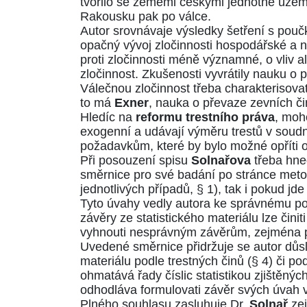
tvořilo se zeměmi českými jednotné území,
Rakousku pak po válce.
Autor srovnávaje výsledky šetření s poučka
opačný vývoj zločinnosti hospodářské a n
proti zločinnosti méně významné, o vliv 
zločinnost. Zkušenosti vyvrátily nauku o 
Válečnou zločinnost třeba charakterisovat
to má
Exner
, nauka o převaze zevních čini
Hledíc na
reformu trestního práva
, moh
exogenní a udávají výměru trestů v soud
požadavkům, které by bylo možné opříti o
Při posouzení spisu
Solnařova
třeba hned
směrnice pro své badání po stránce met
jednotlivých případů, § 1), tak i pokud jd
Tyto úvahy vedly autora ke správnému pozn
závěry ze statistického materiálu lze činiti
vyhnouti nesprávným závěrům, zejména po s
Uvedené směrnice přidržuje se autor důs
materiálu podle trestných činů (§ 4) či p
ohmatává řady číslic statistikou zjištěnýc
odhodláva formulovati závěr svých úvah 
Plného souhlasu zasluhuje Dr.
Solnař
zej