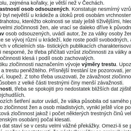
lu, zejména kořalky, je větší než v Čechách.
lastností osob odsouzených
. Konstatuje nesmírný vzrů
erý byl největší u krádeže a útoků proti osobám vrchnost
hotou, kteréžto okolnosti se staly ještě tíživějšími, hl
elmi zločinnosti žen, ale vrací se daleko dříve k původ
av
osob odsouzených, uvádí autor, že za války osoby žen
e se vývoj různí u krádeží, kde roste podíl svobodných, 
 v oficielních sta- tistických publikacích charakterisova
nesporné, že třeba přičítati vzrůst zločinnosti za války
innosti klesá i podíl osob zachovalých.
stiku zločinnosti naznačením vývoje
výměry trestu
. Upoz
trestu peněžitého. Přísnější trestání lze pozorovati, je
tví, loupež. Z toho třeba usuzovati, že závažnost zločinn
soben z velké části trestnými činy menší závažnosti.
nnosti
, třeba se spokojiti pro nedostatek bližších dat zjiš
ejchudších.
ích šetření autor uvádí, že válka působila od samého po
o zločinnost žen a osob mladistvých, vynikl ještě více po
vá zločinnost jakož i počet některých trestných činů ve
tenským osobám) počal klesati.
h dat staví se v cestu velmi vážné překážky. Omezi-li s