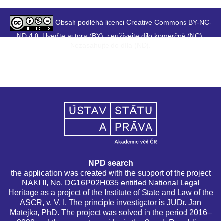
Obsah podléhá licenci Creative Commons BY-NC-
ND 4.0. Uveďte autora (BY), neužívejte dílo komerčně (NC),
Nezasahujte do díla (ND).
NPD search
the application was created with the support of the project
NAKI II, No. DG16P02H035 entitled National Legal
Heritage as a project of the Institute of State and Law of the
ASCR, v. V. I. The principle investigator is JUDr. Jan
Matejka, PhD. The project was solved in the period 2016–