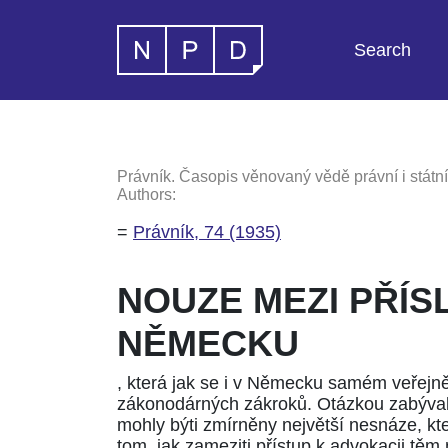
Search
Právník. Časopis věnovaný vědě právní i státní
Authors:
=
Právník, 74 (1935)
NOUZE MEZI PŘÍS
NĚMECKU
, která jak se i v Německu samém veřejně
zákonodárných zákroků. Otázkou zabývala
mohly býti zmírněny největší nesnáze, kte
tom, jak zameziti přístup k advokacii těm 