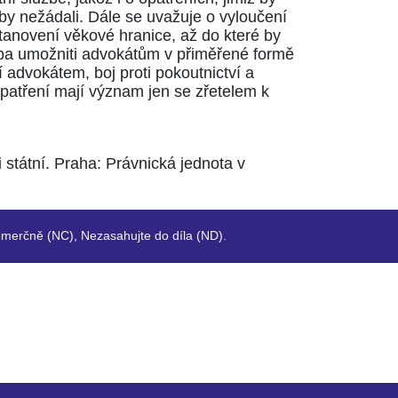
žby nežádali. Dále se uvažuje o vyloučení
stanovení věkové hranice, až do které by
eba umožniti advokátům v přiměřené formě
 advokátem, boj proti pokoutnictví a
patření mají význam jen se zřetelem k
 státní. Praha: Právnická jednota v
merčně (NC), Nezasahujte do díla (ND).