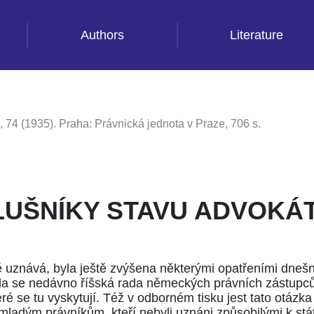
Authors
Literature
, 74 (1935). Praha: Právnická jednota v Praze, 706 s.
LUŠNÍKY STAVU ADVOKÁ
 uznává, byla ještě zvýšena některými opatřeními dnešní
 se nedávno říšská rada německých právních zástupců, k
ré se tu vyskytují. Též v odborném tisku jest tato otázk
mladým právníkům, kteří nebyli uznáni způsobilými k státn