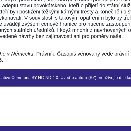
deptů stavu advokátskeho, kteří o přijetí do státní slu
eří byli postiženi těžkými kárnými tresty a konečně i o 
ykonávati. V souvislosti s takovým opatřením bylo by tř
se uvádějí zvýšení cenové hranice pro nucené zastoupení
ných státních úředníků. I když mnohá z navrhovaných o
edené návrhy bez zajímavosti ani pro poměry naše.
kého v Německu
. Právník. Časopis věnovaný vědě právní i
6.
eative Commons BY-NC-ND 4.0. Uveďte autora (BY), neužívejte dílo ko