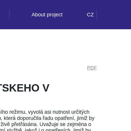
About project
CZ
PDF
TSKEHO V
ho režimu, vyvolá asi nutnost určitých
terá doporučila řadu opatření, jimiž by
a živě přetřásána. Uvažuje se zejména o
í službě, jakož i o opatřeních, jimiž by