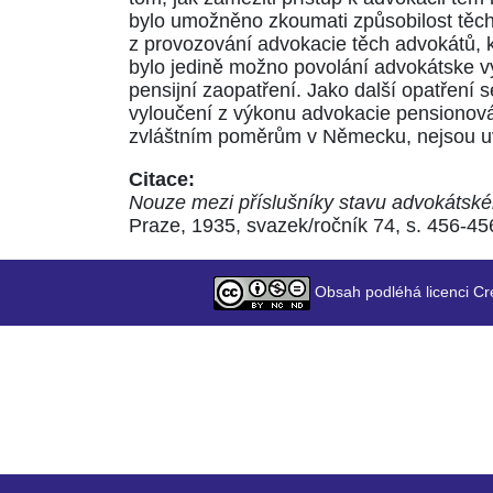
bylo umožněno zkoumati způsobilost těch a
z provozování advokacie těch advokátů, kt
bylo jedině možno povolání advokátske v
pensijní zaopatření. Jako další opatření 
vyloučení z výkonu advokacie pensionová
zvláštním poměrům v Německu, nejsou uv
Citace:
Nouze mezi příslušníky stavu advokáts
Praze, 1935, svazek/ročník 74, s. 456-45
Obsah podléhá licenci Cr