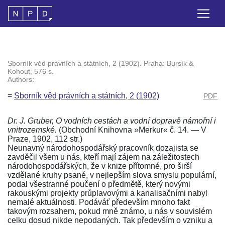
Sborník věd právních a státních, 2 (1902). Praha: Bursík &
Kohout, 576 s.
Authors:
=
Sborník věd právních a státních, 2 (1902)
PDF
Dr. J. Gruber, O vodních cestách a vodní dopravě námořní i
vnitrozemské.
(Obchodní Knihovna »Merkur« č. 14. — V
Praze, 1902, 112 str.)
Neunavný národohospodářský pracovník dozajista se
zavděčil všem u nás, kteří mají zájem na záležitostech
národohospodářských, že v knize přítomné, pro širší
vzdělané kruhy psané, v nejlepším slova smyslu populární,
podal všestranné poučení o předmětě, který novými
rakouskými projekty průplavovými a kanalisačními nabyl
nemalé aktuálnosti. Podáváť především mnoho fakt
takovým rozsahem, pokud mně známo, u nás v souvislém
celku dosud nikde nepodaných. Tak především o vzniku a