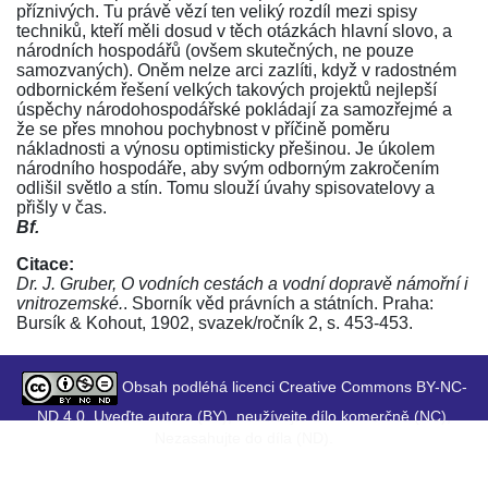
příznivých. Tu právě vězí ten veliký rozdíl mezi spisy
techniků, kteří měli dosud v těch otázkách hlavní slovo, a
národních hospodářů (ovšem skutečných, ne pouze
samozvaných). Oněm nelze arci zazlíti, když v radostném
odbornickém řešení velkých takových projektů nejlepší
úspěchy národohospodářské pokládají za samozřejmé a
že se přes mnohou pochybnost v příčině poměru
nákladnosti a výnosu optimisticky přešinou. Je úkolem
národního hospodáře, aby svým odborným zakročením
odlišil světlo a stín. Tomu slouží úvahy spisovatelovy a
přišly v čas.
Bf.
Citace:
Dr. J. Gruber, O vodních cestách a vodní dopravě námořní i
vnitrozemské.
. Sborník věd právních a státních. Praha:
Bursík & Kohout, 1902, svazek/ročník 2, s. 453-453.
Obsah podléhá licenci Creative Commons BY-NC-
ND 4.0. Uveďte autora (BY), neužívejte dílo komerčně (NC),
Nezasahujte do díla (ND).