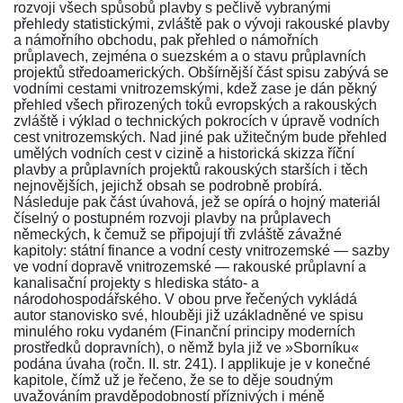
rozvoji všech spůsobů plavby s pečlivě vybranými
přehledy statistickými, zvláště pak o vývoji rakouské plavby
a námořního obchodu, pak přehled o námořních
průplavech, zejména o suezském a o stavu průplavních
projektů středoamerických. Obšírnější část spisu zabývá se
vodními cestami vnitrozemskými, kdež zase je dán pěkný
přehled všech přirozených toků evropských a rakouských
zvláště i výklad o technických pokrocích v úpravě vodních
cest vnitrozemských. Nad jiné pak užitečným bude přehled
umělých vodních cest v cizině a historická skizza říční
plavby a průplavních projektů rakouských starších i těch
nejnovějších, jejichž obsah se podrobně probírá.
Následuje pak část úvahová, jež se opírá o hojný materiál
číselný o postupném rozvoji plavby na průplavech
německých, k čemuž se připojují tři zvláště závažné
kapitoly: státní finance a vodní cesty vnitrozemské — sazby
ve vodní dopravě vnitrozemské — rakouské průplavní a
kanalisační projekty s hlediska státo- a
národohospodářského. V obou prve řečených vykládá
autor stanovisko své, hlouběji již uzákladněné ve spisu
minulého roku vydaném
(Finanční principy moderních
prostředků dopravních)
, o němž byla již ve »Sborníku«
podána úvaha
(ročn. II. str. 241)
. I applikuje je v konečné
kapitole, čímž už je řečeno, že se to děje soudným
uvažováním pravděpodobností příznivých i méně