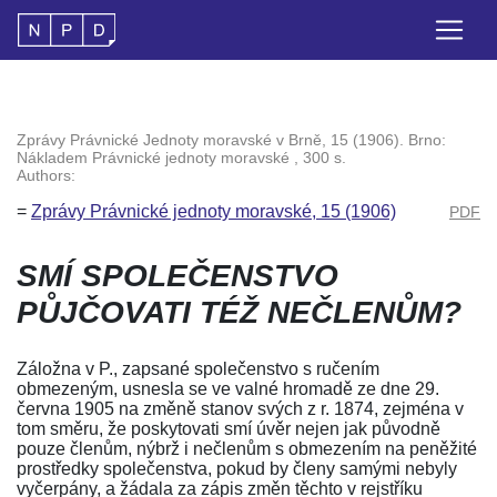
Zprávy Právnické Jednoty moravské v Brně, 15 (1906). Brno:
Nákladem Právnické jednoty moravské , 300 s.
Authors:
=
Zprávy Právnické jednoty moravské, 15 (1906)
PDF
SMÍ SPOLEČENSTVO
PŮJČOVATI TÉŽ NEČLENŮM?
Záložna v P., zapsané společenstvo s ručením
obmezeným, usnesla se ve valné hromadě ze dne 29.
června 1905 na změně stanov svých z r. 1874, zejména v
tom směru, že poskytovati smí úvěr nejen jak původně
pouze členům, nýbrž i nečlenům s obmezením na peněžité
prostředky společenstva, pokud by členy samými nebyly
vyčerpány, a žádala za zápis změn těchto v rejstříku