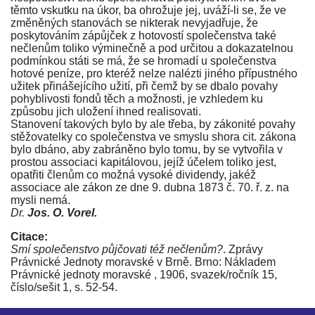
těmto vskutku na úkor, ba ohrožuje jej, uváží-li se, že ve
změněných stanovách se nikterak nevyjadřuje, že
poskytováním zápůjček z hotovostí společenstva také
nečlenům toliko výminečně a pod určitou a dokazatelnou
podmínkou státi se má, že se hromadí u společenstva
hotové peníze, pro kteréž nelze nalézti jiného přípustného
užitek přinášejícího užití, při čemž by se dbalo povahy
pohyblivosti fondů těch a možnosti, je vzhledem ku
způsobu jich uložení ihned realisovati.
Stanovení takových bylo by ale třeba, by zákonité povahy
stěžovatelky co společenstva ve smyslu shora
cit. zákona
bylo dbáno, aby zabráněno bylo tomu, by se vytvořila v
prostou associaci kapitálovou, jejíž účelem toliko jest,
opatřiti členům co možná vysoké dividendy, jakéž
associace ale
zákon ze dne 9. dubna 1873 č. 70. ř. z.
na
mysli nemá.
Dr.
Jos. O. Vorel.
Citace:
Smí společenstvo půjčovati též nečlenům?
. Zprávy
Právnické Jednoty moravské v Brně. Brno: Nákladem
Právnické jednoty moravské , 1906, svazek/ročník 15,
číslo/sešit 1, s. 52-54.