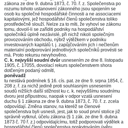
zákona ze dne 9. dubna 1873, č. 70. ř. z.
Společenstva po
rozumu tohoto
ustanovení zákonného
jsou spojením se
osob ku společné hospodářské činnosti a ne associacemi
kapitalovými, jež hospodářství členů společenstva toliko
prostředečně slouží. Nelze za to míti, že vyhoví se
zákonu
tomu, dovolí-li se zaříditi podniky na hospodářství
společníků úplně nezávislé, při nichž nikoli společným
provozováním obchodu, nýbrž výtěžkem v podniku
investovaných kapitálů t. j. zapůjčováním jich i nečlenům
materialní podporování jednotlivých společníků provésti se
má. Proto rekursu nevyhověno.
C. k. nejvyšší soudní dvůr
usnesením ze dne 8. listopadu
1905, č. 17055
, dovolací rekurs společenstvem shora
dotčeným podaný odmítl,
poněvadž
tu nestává podmínek
§ 16. cís. pat. ze dne 9. srpna 1854, č.
208 z. ř.
za nichž jedině proti souhlasným usnesením
soudů nižších další stížnost ku c. k. nejvyššímu soudnímu
dvoru jest přípustnou, naopak v odpor vzatá usnesení
duchu
§ 1 zákona ze dne 9. dubna 1873, č. 70. ř. z.
zcela
odpovídají. Změna stanov, na kteréž se členové
společenstva byli usnesli, jest, jak to soud první stolice již
správně vytknul, účelu zákona (
§ 1 zák. ze dne 9. dubna
1873 č. 70 ř. z.
) odpovídajícímu, totiž podporovati výdělek a
hospodářství členů společenstva poskytováním úvěru