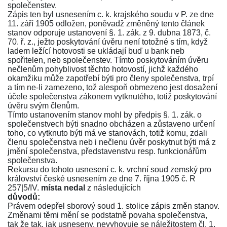
společenstev.
Zápis ten byl usnesením c. k. krajského soudu v P. ze dne
11. září 1905 odložen, poněvadž změněný tento článek
stanov odporuje ustanovení
§. 1. zák. z 9. dubna 1873, č.
70. ř. z.
, ježto poskytování úvěru není totožné s tím, když
ladem ležící hotovosti se ukládají buď u bank neb
spořitelen, neb společenstev. Tímto poskytováním úvěru
nečlenům pohyblivost těchto hotovostí, jichž každého
okamžiku může zapotřebí býti pro členy společenstva, trpí
a tím ne-li zamezeno, tož alespoň obmezeno jest dosažení
účele společenstva zákonem vytknutého, totiž poskytování
úvěru svým členům.
Tímto ustanovením stanov mohl by předpis
§. 1. zák. o
společenstvech
býti snadno obcházen a zůstaveno určení
toho, co vytknuto býti má ve stanovách, totiž komu, zdali
členu společenstva neb i nečlenu úvěr poskytnut býti má z
jmění společenstva, představenstvu resp. funkcionářům
společenstva.
Rekursu do tohoto usnesení c. k. vrchní soud zemský pro
království české
usnesením ze dne 7. října 1905 č. R
257|5/IV.
místa nedal
z následujících
důvodů:
Právem odepřel sborový soud 1. stolice zápis změn stanov.
Změnami těmi mění se podstatně povaha společenstva,
tak že tak, jak usneseny, nevyhovuje se náležitostem
čl. 1.