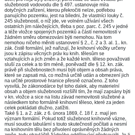
služebnosti vodovodu dle
§ 497
. ustanovuje míra
dotyčných zařízení, kterou překročiti nelze, potřebou
panujícího pozemku, jest na bíledni, že vlastníci louky č.
245 služebností, o níž jde, ve volném užívání všech
ostatních jim náležejících, třeba s poz. parc. č. 245 v jedné
a téže vložce spojených pozemků a částí nemovitostí v
žádném směru obmezováni býti nemohou. Na tom
nemohou ničeho měniti ustanovení
§ 2., č. 2 a 3. al. 1.
. kn.
zák. čistě formální, jež nařizují, že knihovní vložky určeny
jsou k zápisu věcných práv ku knih. tělesům se
vztahujících a jich změn a že každé knih. těleso považovati
sluší za celek a to tím méně, poněvadž dle
§ 12. kn. zák
.
právě při služebnostech musí býti objem a obsah práva,
které se zapsati má, co možná určitě udán a obmezení jich
na určité prostorové hranice přesně označeno. Z toho
vysvítá, že zákonodárce byl toho dalek, aby materielní
obsah a objem služebnosti rozšířil tím, že mají zapsány býti
v kn. vložce a sice na listu závad nemovitosti služebné a
následkem toho formálně knihovní těleso, které za jeden
celek pokládati dlužno, zatížiti.
Také
§ 1. a 2
. zák. z 6. února 1869, č. 18 ř. z. mají jen
význam formální. Pokud totiž služebnost knihovně vázne,
musí soudce tabulární s touto skutečností počítati a nesmí
na knihovním tělu bez přivolení oprávněných žádných
změn, tedy obzvláště žádného oddělování předsevzíti. Je-li