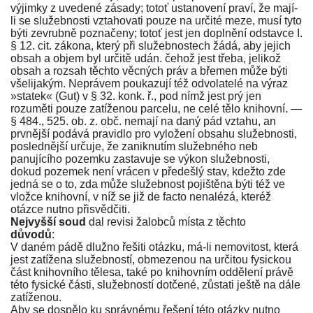
výjimky z uvedené zásady; totoť ustanovení praví, že mají-
li se služebnosti vztahovati pouze na určité meze, musí tyto
býti zevrubně poznačeny; totoť jest jen doplnění
odstavce I.
§ 12.
cit. zákona, který při služebnostech žádá, aby jejich
obsah a objem byl určitě udán. čehož jest třeba, jelikož
obsah a rozsah těchto věcných práv a břemen může býti
všelijakým. Neprávem poukazují též odvolatelé na výraz
»statek« (Gut) v
§ 32. konk. ř.
, pod nímž jest prý jen
rozuměti pouze zatíženou parcelu, ne celé tělo knihovní. —
§ 484
.,
525. ob. z. obč.
nemají na daný pád vztahu, an
prvnější podává pravidlo pro vyložení obsahu služebnosti,
poslednější určuje, že zaniknutím služebného neb
panujícího pozemku zastavuje se výkon služebnosti,
dokud pozemek není vrácen v předešlý stav, kdežto zde
jedná se o to, zda může služebnost pojištěna býti též ve
vložce knihovní, v níž se již de facto nenalézá, kteréž
otázce nutno přisvědčiti.
Nejvyšší soud
dal revisi žalobců místa z těchto
důvodů
:
V daném pádě dlužno řešiti otázku, má-li nemovitost, která
jest zatížena služebností, obmezenou na určitou fysickou
část knihovního tělesa, také po knihovním oddělení právě
této fysické části, služebností dotčené, zůstati ještě na dále
zatíženou.
Aby se dospělo ku správnému řešení této otázky nutno