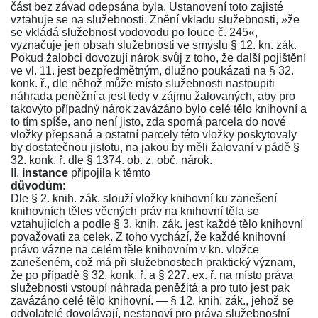
část bez závad odepsána byla. Ustanovení toto zajisté
vztahuje se na služebnosti. Znění vkladu služebnosti, »že
se vkládá služebnost vodovodu po louce č. 245«,
vyznačuje jen obsah služebnosti ve smyslu
§ 12
. kn. zák.
Pokud žalobci dovozují nárok svůj z toho, že další pojištění
ve vl. 11. jest bezpředmětným, dlužno poukázati na
§ 32.
konk. ř
., dle něhož může místo služebnosti nastoupiti
náhrada peněžní a jest tedy v zájmu žalovaných, aby pro
takovýto případný nárok zavázáno bylo celé tělo knihovní a
to tím spíše, ano není jisto, zda sporná parcela do nové
vložky přepsaná a ostatní parcely této vložky poskytovaly
by dostatečnou jistotu, na jakou by měli žalovaní v pádě
§
32. konk. ř.
dle
§ 1374. ob. z. obč.
nárok.
II.
instance
připojila k těmto
důvodům
:
Dle
§ 2. knih. zák.
slouží vložky knihovní ku zanešení
knihovních těles věcných práv na knihovní těla se
vztahujících a podle
§ 3.
knih. zák. jest každé tělo knihovní
považovati za celek. Z toho vychází, že každé knihovní
právo vázne na celém těle knihovním v kn. vložce
zanešeném, což má při služebnostech praktický význam,
že po případě
§ 32. konk. ř.
a
§ 227. ex. ř.
na místo práva
služebnosti vstoupí náhrada peněžitá a pro tuto jest pak
zavázáno celé tělo knihovní. —
§ 12. knih. zák.
, jehož se
odvolatelé dovolávají, nestanoví pro práva služebnostní