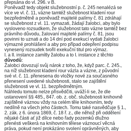
přepsána do vl. 296. v B.
Poněvadž tedy objekt služebnostní p. č. 245 nenalézá se
více ve vl. č. 11, vázne tamtéž služebnost kladení rour
bezpředmětně a poněvadž majitelé palírny č. 81 zdráhají
se služebnost z vl. 11. vymazati, žádají žalobci, aby bylo
vysloveno rozsudkem, že služebnost tato vázne tamtéž bez
právního důvodu, žalovaní majitelé palírny č. 81. jsou
povinni to uznati a do 14 dní pod exekucí vydati žalobci
výmazné prohlášení a aby pro případ odepření podpisu
vynesený rozsudek tvořil exekuční titul pro výmaz.
I. a II. instance zamítly žalobu a to I. instance z těchto
důvodů
:
Žalobci dovozují svůj nárok z toho, že, když parc. č. 245.,
na níž služebnost kladení rour vázla a vázne, z původní
své vl. č. 11. přenesena do vložky nové za současného
přenesení uvedené služebnosti, stalo se zajištění
služebnosti ve vl. 11. bezpředmětným.
Náhledu tomuto nelze přisvědčiti, uváží-li se, že dle
ustanovení
§§ 485.
,
847
. ob. z. obč. služebnosti knihovně
zajištěné váznou vždy na celém těle knihovním, tedy
nedílně na všech jeho částech. Tomu také nasvědčuje
§ 1.,
2
. zák. z 6. února 1869, č. 18 ř. z., dle něhož při oddělení
nějaké části ať již dílce nebo řady pozemků dlužno
přenésti veškerá na knihovním tělese váznoucí věcná
práva, pokud není prokázáno svolení oprávněných, aby