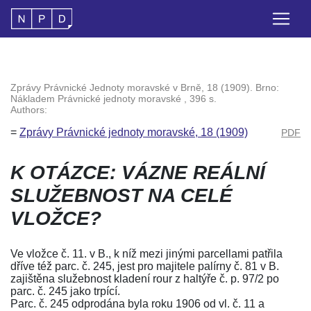
Zprávy Právnické Jednoty moravské v Brně, 18 (1909). Brno:
Nákladem Právnické jednoty moravské , 396 s.
Authors:
=
Zprávy Právnické jednoty moravské, 18 (1909)
PDF
K OTÁZCE: VÁZNE REÁLNÍ
SLUŽEBNOST NA CELÉ
VLOŽCE?
Ve vložce č. 11. v B., k níž mezi jinými parcellami patřila
dříve též parc. č. 245, jest pro majitele palírny č. 81 v B.
zajištěna služebnost kladení rour z haltýře č. p. 97/2 po
parc. č. 245 jako trpící.
Parc. č. 245 odprodána byla roku 1906 od vl. č. 11 a