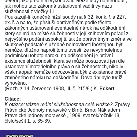
dělení jako před ním vykonávati. Nelze tedy nahlédnouti,
jak mohou tato zákonná ustanovení vaditi výmazu
služebnosti z vložky 11.
Poukazují-li konečně nižší soudy na
§ 32. konk. ř.
a
227.
ex. ř.
a na to, že přísluší oprávněným podle těchto
zákonných ustanovení eventuelně nárok na odškodnění,
který se má na místě služebnosti v její knihovním pořadí z
nejvyššího podání uspokojiti, tak že oprávněným změna ve
skutkové podstatě služebné nemovitosti lhostejnou býti
nemůže, dlužno naproti tomu uvésti, že nevyhnutelnou
podmínkou tohoto nároku na odškodnění je právní
existence služebnosti, která se může posuzovati jen dle
ustanovení materielního práva o služebnostech, nikoliv
však naopak nemůže odvozována býti z existence právě
zmíněného nároku na odškodnění. Dovolání bylo tudíž
vyhověno.
(Rozh. z 14. července 1908, III. č. 215/8.) K.
Eckert
.
Citace:
K otázce: vázne reální služebnost na celé vložce?
. Zprávy
Právnické Jednoty moravské v Brně. Brno: Nákladem
Právnické jednoty moravské , 1909, svazek/ročník 18,
číslo/sešit 1, s. 35-39.