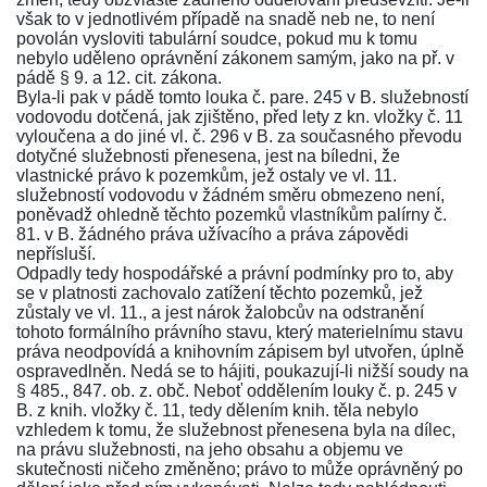
však to v jednotlivém případě na snadě neb ne, to není
povolán vysloviti tabulární soudce, pokud mu k tomu
nebylo uděleno oprávnění zákonem samým, jako na př. v
pádě
§ 9.
a
12
. cit. zákona.
Byla-li pak v pádě tomto louka č. pare. 245 v B. služebností
vodovodu dotčená, jak zjištěno, před lety z kn. vložky č. 11
vyloučena a do jiné vl. č. 296 v B. za současného převodu
dotyčné služebnosti přenesena, jest na bíledni, že
vlastnické právo k pozemkům, jež ostaly ve vl. 11.
služebností vodovodu v žádném směru obmezeno není,
poněvadž ohledně těchto pozemků vlastníkům palírny č.
81. v B. žádného práva užívacího a práva zápovědi
nepřísluší.
Odpadly tedy hospodářské a právní podmínky pro to, aby
se v platnosti zachovalo zatížení těchto pozemků, jež
zůstaly ve vl. 11., a jest nárok žalobcův na odstranění
tohoto formálního právního stavu, který materielnímu stavu
práva neodpovídá a knihovním zápisem byl utvořen, úplně
ospravedlněn. Nedá se to hájiti, poukazují-li nižší soudy na
§ 485
.,
847
. ob. z. obč. Neboť oddělením louky č. p. 245 v
B. z knih. vložky č. 11, tedy dělením knih. těla nebylo
vzhledem k tomu, že služebnost přenesena byla na dílec,
na právu služebnosti, na jeho obsahu a objemu ve
skutečnosti ničeho změněno; právo to může oprávněný po