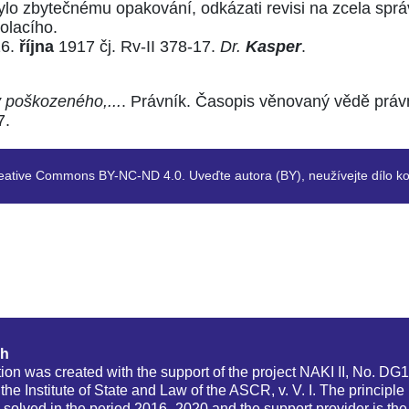
ylo zbytečnému opakování, odkázati revisi na zcela sprá
olacího.
6.
října
1917 čj. Rv-II 378-17.
Dr.
Kasper
.
y poškozeného,...
. Právník. Časopis věnovaný vědě právní
7.
eative Commons BY-NC-ND 4.0. Uveďte autora (BY), neužívejte dílo ko
ch
tion was created with the support of the project NAKI II, No. D
f the Institute of State and Law of the ASCR, v. V. I. The princip
 solved in the period 2016–2020 and the support provider is the