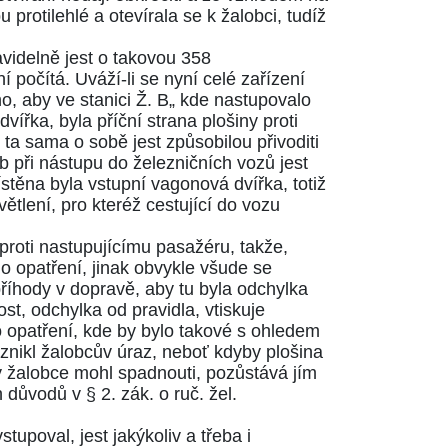
protilehlé a otevírala se k žalobci, tudíž
ravidelně jest o takovou 358
počítá. Uváží-li se nyní celé zařízení
no, aby ve stanici Ž. B„ kde nastupovalo
řka, byla příční strana plošiny proti
ta sama o sobě jest způsobilou přivoditi
b při nástupu do železničních vozů jest
stěna byla vstupní vagonová dvířka, totiž
ětlení, pro kteréž cestující do vozu
proti nastupujícímu pasažéru, takže,
ho opatření, jinak obvykle všude se
říhody v dopravě, aby tu byla odchylka
st, odchylka od pravidla, vtiskuje
o opatření, kde by bylo takové s ohledem
vznikl žalobcův úraz, neboť kdyby plošina
y žalobce mohl spadnouti, pozůstává jím
ch důvodů v
§ 2. zák. o ruč. žel.
tupoval, jest jakýkoliv a třeba i