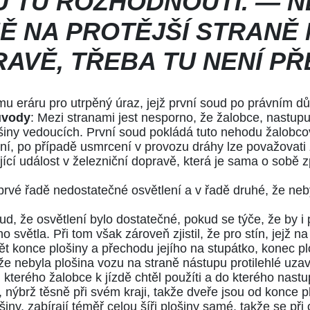
U TU ROZHODNOUTI. — 
Ě NA PROTĚJŠÍ STRANĚ 
AVĚ, TŘEBA TU NENÍ PŘ
mu eráru pro utrpěný úraz, jejž první soud po právním 
vody
: Mezi stranami jest nesporno, že žalobce, nastupu
ošiny vedoucích. První soud pokládá tuto nehodu žalobc
ní, po případě usmrcení v provozu dráhy lze považovati
ící událost v železniční dopravě, která je sama o sobě 
rvé řadě nedostatečné osvětlení a v řadě druhé, že neby
soud, že osvětlení bylo dostatečné, pokud se týče, že by i 
o světla. Při tom však zároveň zjistil, že pro stín, jejž 
dět konce plošiny a přechodu jejího na stupátko, konec p
 že nebyla plošina vozu na straně nástupu protilehlé u
z, kterého žalobce k jízdě chtěl použíti a do kterého nas
 nýbrž těsně při svém kraji, takže dveře jsou od konce p
šiny, zabírají téměř celou šíři plošiny samé, takže se při