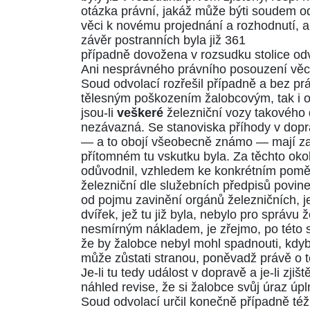
otázka právní, jakáž může býti soudem od
věci k novému projednání a rozhodnutí,
závěr postranních byla již 361
případně dovožena v rozsudku stolice odv
Ani nesprávného právního posouzení věci
Soud odvolací rozřešil případně a bez práv
tělesným poškozením žalobcovým, tak i o
jsou-li
veškeré
železniční vozy takového 
nezávazná. Se stanoviska příhody v doprav
— a to obojí všeobecně známo — mají za ú
přítomném tu vskutku byla. Za těchto oko
odůvodnil, vzhledem ke konkrétním pomě
železniční dle služebních předpisů povinen
od pojmu zavinění orgánů železničních, je
dvířek, jež tu již byla, nebylo pro správ
nesmírným nákladem, je zřejmo, po této s
že by žalobce nebyl mohl spadnouti, kdyb
může zůstati stranou, poněvadž právě o t
Je-li tu tedy událost v dopravě a je-li zj
náhled revise, že si žalobce svůj úraz úpl
Soud odvolací určil konečně případně též