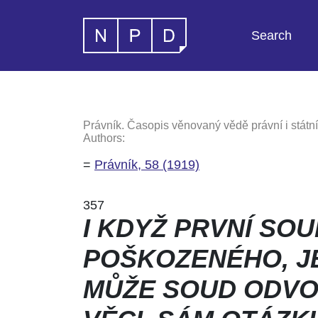
Search
Právník. Časopis věnovaný vědě právní i státní
Authors:
=
Právník, 58 (1919)
357
I KDYŽ PRVNÍ SO
POŠKOZENÉHO, J
MŮŽE SOUD ODVOLA