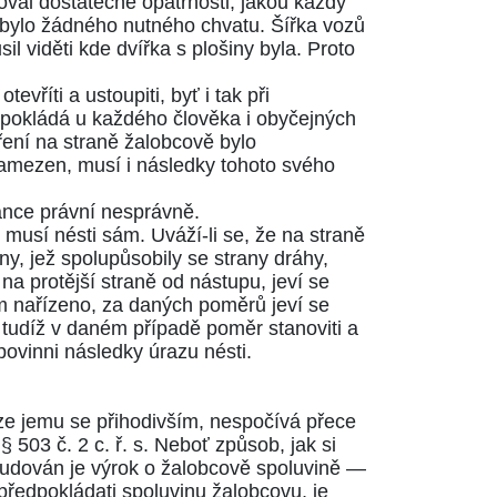
choval dostatečné opatrnosti, jakou každý
bylo žádného nutného chvatu. Šířka vozů
l viděti kde dvířka s plošiny byla. Proto
evříti a ustoupiti, byť i tak při
edpokládá u každého člověka i obyčejných
ení na straně žalobcově bylo
 zamezen, musí i následky tohoto svého
ránce právní nesprávně.
musí nésti sám. Uváží-li se, že na straně
ny, jež spolupůsobily se strany dráhy,
na protější straně od nástupu, jeví se
m nařízeno, za daných poměrů jeví se
tudíž v daném případě poměr stanoviti a
povinni následky úrazu nésti.
ze jemu se přihodivším, nespočívá přece
e
§ 503 č. 2 c. ř. s
. Neboť způsob, jak si
budován je výrok o žalobcově spoluvině —
 předpokládati spoluvinu žalobcovu, je