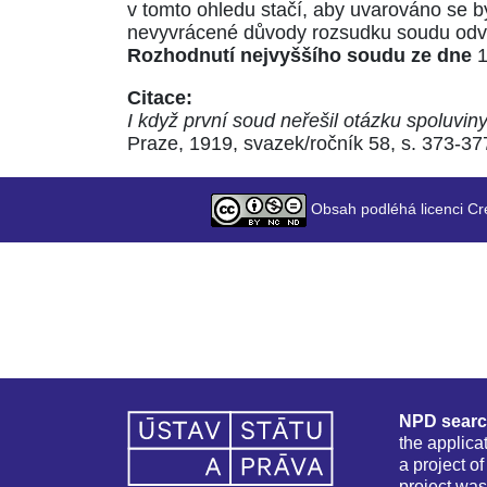
v tomto ohledu stačí, aby uvarováno se b
nevyvrácené důvody rozsudku soudu odv
Rozhodnutí nejvyššího soudu ze dne
1
Citace:
I když první soud neřešil otázku spoluvin
Praze, 1919, svazek/ročník 58, s. 373-37
Obsah podléhá licenci Cr
NPD sear
the applica
a project o
project was