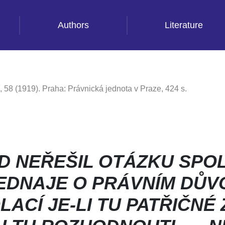
Authors
Literature
, 58 (1919). Praha: Právnická jednota v Praze, 424 s.
UD NEŘEŠIL OTÁZKU SPO
EDNAJE O PRÁVNÍM DŮV
CÍ JE-LI TU PATŘIČNÉ 