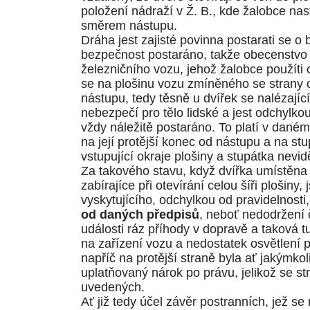
položení nádraží v Ž. B., kde žalobce nast
směrem nástupu.
Dráha jest zajisté povinna postarati se o 
bezpečnost postaráno, takže obecenstvo v
železničního vozu, jehož žalobce použíti c
se na plošinu vozu zmíněného se strany o
nástupu, tedy těsně u dvířek se nalézajíc
nebezpečí pro tělo lidské a jest odchylko
vždy náležitě postaráno. To platí v daném
na její protější konec od nástupu a na stu
vstupující okraje plošiny a stupátka nevidě
Za takového stavu, když dvířka umístěna j
zabírajíce při otevírání celou šíři plošin
vyskytujícího, odchylkou od pravidelnost
od daných předpisů
, neboť nedodržení 
události ráz příhody v dopravě a taková 
na zařízení vozu a nedostatek osvětlení p
napříč na protější straně byla ať jakýmk
uplatňovaný nárok po právu, jelikož se s
uvedených.
Ať již tedy účel závěr postranních, jež se