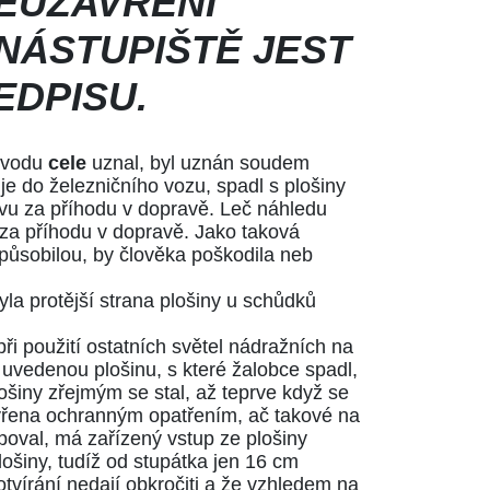
NEUZAVŘENÍ
NÁSTUPIŠTĚ JEST
EDPISU.
důvodu
cele
uznal, byl uznán soudem
je do železničního vozu, spadl s plošiny
ovu za příhodu v dopravě. Leč náhledu
 za příhodu v dopravě. Jako taková
způsobilou, by člověka poškodila neb
la protější strana plošiny u schůdků
při použití ostatních světel nádražních na
na uvedenou plošinu, s které žalobce spadl,
lošiny zřejmým se stal, až teprve když se
zavřena ochranným opatřením, ač takové na
tupoval, má zařízený vstup ze plošiny
lošiny, tudíž od stupátka jen 16 cm
 otvírání nedají obkročiti a že vzhledem na