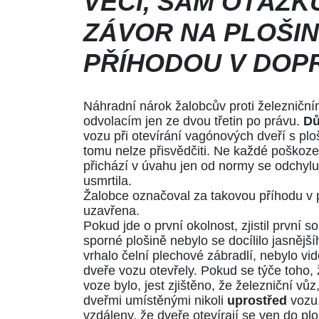
VĚCI, SÁM OTÁZK
ZÁVOR NA PLOŠIN
PŘÍHODOU V DOPR
Náhradní nárok žalobcův proti železniční
odvolacím jen ze dvou třetin po právu.
Dů
vozu při otevírání vagónových dveří s pl
tomu nelze přisvědčiti. Ne každé poškoze
přichází v úvahu jen od normy se odchyluj
usmrtila.
Žalobce označoval za takovou příhodu v p
uzavřena.
Pokud jde o první okolnost, zjistil první 
sporné plošině nebylo se docílilo jasnějšíh
vrhalo čelní plechové zábradlí, nebylo vi
dveře vozu otevřely. Pokud se týče toho,
voze bylo, jest zjištěno, že železniční vů
dveřmi umístěnými nikoli
uprostřed
vozu,
vzdáleny, že dveře otevírají se ven do plo