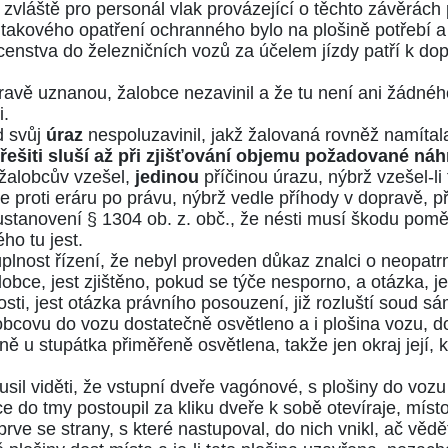
zvláště pro personál vlak provázející o těchto závěrách pl
takového opatření ochranného bylo na plošině potřebí a
nstva do železničních vozů za účelem jízdy patří k dopr
pravě uznanou, žalobce nezavinil a že tu není ani žádn
i.
d svůj
úraz
nespoluzavinil, jakž žalovaná rovněž namítal
 řešiti sluší až při zjišťování objemu požadované ná
 žalobcův vzešel,
jedinou
příčinou úrazu, nýbrž vzešel-li 
 proti eráru po právu, nýbrž vedle příhody v dopravě, př
u ustanovení
§ 1304 ob. z. obč.
, že nésti musí škodu pom
ho tu jest.
úplnost řízení, že nebyl proveden důkaz znalci o neopa
lobce, jest zjištěno, pokud se týče nesporno, a otázka, je-
osti, jest otázka právního posouzení, již rozluští soud sá
alobcovu do vozu dostatečně osvětleno a i plošina vozu, 
aně u stupátka přiměřeně osvětlena, takže jen okraj její,
usil viděti, že vstupní dveře vagónové, s plošiny do voz
do tmy postoupil za kliku dveře k sobě otevíraje, místo 
rve se strany, s které nastupoval, do nich vnikl, ač vědět