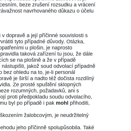
ocesním, beze zrušení rozsudku a vrácení
ezávažnost navrhovaného důkazu o účelu
v dopravě a její příčinné souvislosti s
átiti tyto případné důvody. Otázka,
patřeními u plošin, je naprosto
pravidla taková zařízení tu jsou, že dále
ích se na plošině a že v případě
 nástupišti, jakož soud odvolací případně
to bez ohledu na to, je-li personál
ravě je širší a nadto též dočista rozdílný
vidla. Ze prosté spuštění sklopných
a meze rozumných, požadavků, ani s
ojí proti předpokladu soudu odvolacího,
 mu byl po případě i pak
mohl
přihoditi,
 poškozením žalobcovým, je neudržitelný
nehodu jeho příčinně spolupůsobila. Také