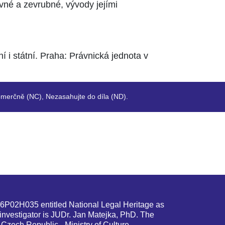
vné a zevrubné, vývody jejími
 i státní. Praha: Právnická jednota v
merčně (NC), Nezasahujte do díla (ND).
G16P02H035 entitled National Legal Heritage as
le investigator is JUDr. Jan Matejka, PhD. The
 Czech Republic - Ministry of Culture.