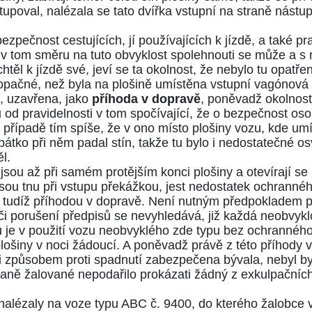
upoval, nalézala se tato dvířka vstupní na straně nástupu 
bezpečnost cestujících, jí používajících k jízdě, a také p
 tom směru na tuto obvyklost spolehnouti se může a s ní 
htěl k jízdě své, jeví se ta okolnost, že nebylo tu opatře
pačné, než byla na plošině umístěna vstupní vagónová dví
í, uzavřena, jako
příhoda v dopravě
, poněvadž okolnost 
u od pravidelnosti v tom spočívající, že o bezpečnost oso
 případě tím spíše, že v ono místo plošiny vozu, kde umí
pátko při něm padal stín, takže tu bylo i nedostatečné osv
l.
sou až při samém protějším konci plošiny a otevírají se 
y, jsou tnu při vstupu překážkou, jest nedostatek ochranné
i, tudíž příhodou v dopravě. Není nutným předpokladem p
či porušení předpisů se nevyhledává, již každá neobvyklo
tu je v použití vozu neobvyklého zde typu bez ochrannéh
lošiny v noci žádoucí. A poněvadž právě z této příhody 
oli způsobem proti spadnutí zabezpečena bývala, nebyl b
traně žalované nepodařilo prokázati žádný z exkulpační
 nalézaly na voze typu ABC č. 9400, do kterého žalobce vs