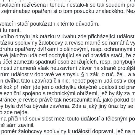
volacím rozřešena i tehda, nestalo-li se tak soudem pr
 a zejménabez opatření si o tom posudku znaleckého. N
olací i stačí poukázat i k těmto důvodům.
 tu není.
ního omylu jak otázku v úvahu zde přicházející události 
tázku spoluviny žalobcovy a revise marně se namáhá vyvr
druhu opatřeny dvířkami plošinovými, resp. ochrannými o
ě jakožto události odchylující se od pravidla stačí, že z
čel zameziti spadnutí osob zdržujících, resp. pohybujíc
lností znamená však neuzavření závor na straně protější
rům událost v dopravě ve smyslu
§ 1 zák. o ruč. žel.
, a 
 dvířka tato uzavírati čili nic; neboť pojem události v dop
likož při něm jde jen o odchylku dotyčné události od pra
u železniční spojeno s technickými obtížemi, jež by šly z
tránce je revise právě tak nesrozumitelná, jako pokud br
y byla dvířka bývala zavřena. Zda a jaký jiný úraz by se
o zde nejde.
ištěna příčinná souvislost mezi touto událostí a tělesným
ně sám zavinil.
 poměr žalobcovy spoluviny k události dopravní, jež na 