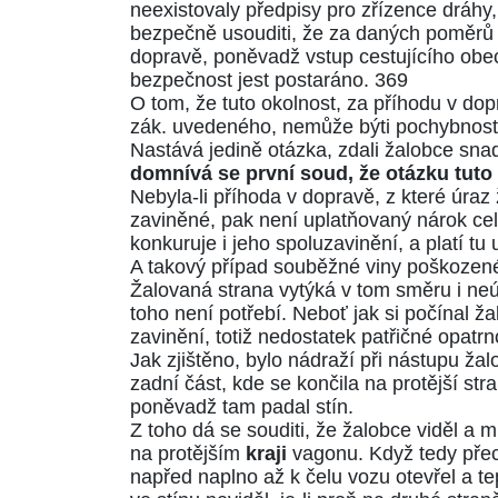
neexistovaly předpisy pro zřízence dráhy, 
bezpečně usouditi, že za daných poměrů 
dopravě, poněvadž vstup cestujícího obece
bezpečnost jest postaráno. 369
O tom, že tuto okolnost, za příhodu v do
zák.
uvedeného, nemůže býti pochybnost
Nastává jedině otázka, zdali žalobce sna
domnívá se první soud, že otázku tuto
Nebyla-li příhoda v dopravě, z které úraz
zaviněné, pak není uplatňovaný nárok cele
konkuruje i jeho spoluzavinění, a platí t
A takový případ souběžné viny poškozené
Žalovaná strana vytýká v tom směru i ne
toho není potřebí. Neboť jak si počínal ža
zavinění, totiž nedostatek patřičné opatrn
Jak zjištěno, bylo nádraží při nástupu ž
zadní část, kde se končila na protější str
poněvadž tam padal stín.
Z toho dá se souditi, že žalobce viděl a m
na protějším
kraji
vagonu. Když tedy přece 
napřed naplno až k čelu vozu otevřel a tep