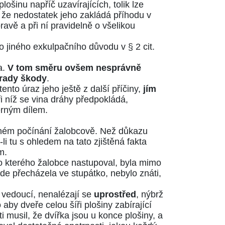
ošinu napříč uzavírajících, tolik lze
 že nedostatek jeho zakládá příhodu v
avě a při ní pravidelně o všelikou
ého jiného exkulpačního důvodu v
§ 2 cit.
a.
V tom směru ovšem nesprávně
hrady škody
.
tento úraz jeho ještě z další příčiny,
jím
i níž se vina dráhy předpokládá,
ěrným dílem.
trném počínání žalobcově. Než důkazu
li tu s ohledem na tato zjištěná fakta
m.
do kterého žalobce nastupoval, byla mimo
 kde přecházela ve stupátko, nebylo znáti,
u vedoucí, nenalézají se
uprostřed
, nýbrž
aby dveře celou šíři plošiny zabírající
i musil, že dvířka jsou u konce plošiny, a