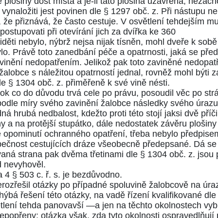
ně plošiny dost místa a je-li tato plošina uzavřena, neza
vynaložiti jest povinen dle
§ 1297 obč. z.
Při nástupu ne
že přiznává, že často cestuje. V osvětlení tehdejším musi
ostupovati při otevírání jich za dvířka ke 360
děti nebylo, nýbrž nejsa nijak tísněn, mohl dveře k sobě ot
lo. Právě toto zanedbání péče a opatrnosti, jaká se př
inění nedopatřením. Jelikož pak toto zaviněné nedopatř
 žalobce s náležitou opatrností jednal, rovněž mohl býti
dle
§ 1304 obč. z.
přiměřeně k své vině nésti.
rok co do důvodu trvá cele po právu, posoudil věc po st
podle míry svého zavinění žalobce následky svého úrazu 
 hrubá nedbalost, kdežto proti této stojí jaksi dvě příči
y a na protější stupátko, dále nedostatek závěru plošiny 
že opominutí ochranného opatření, třeba nebylo předpise
čnost cestujících dráze všeobecně předepsané. Dá se 
ovaná strana pak dvěma třetinami dle
§ 1304 obč. z.
jsou 
d nevyhověl.
 a 4
§ 503 c. ř. s.
je bezdůvodno.
rozřešil otázky po případné spoluvině žalobcově na úra
ýbá řešení této otázky, na vadě řízení kvalifikované dl
větlení tehda panovavší —a jen na těchto okolnostech vy
 nepopřeny; otázka však, zda tyto okolnosti ospravedlňují