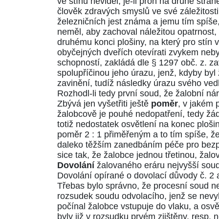
ve stínu neviděl, je-li proň na druhé stra
člověk zdravých smyslů ve své záležitosti 
železničních jest známa a jemu tím spíše, 
neměl, aby zachoval náležitou opatrnost, p
druhému konci plošiny, na který pro stín vi
obyčejných dveřích otevírati zvykem neby
schopností, zakládá dle
§ 1297 obč. z.
zav
spolupříčinou jeho úrazu, jenž, kdyby byl
zavinění, tudíž následky úrazu svého ve
Rozhodl-li tedy první soud, že žalobní ná
Zbývá jen vyšetřiti ještě
poměr
, v jakém 
žalobcově je pouhé nedopatření, tedy žádná
totiž nedostatek osvětlení na konec plošin
poměr 2 : 1 přiměřeným a to tím spíše, 
daleko těžším zanedbáním péče pro bezpe
sice tak, že žalobce jednou třetinou, žal
Dovolání
žalovaného eráru nejvyšší sou
Dovolání opírané o dovolací důvody č. 2
Třebas bylo správno, že procesní soud ne
rozsudek soudu odvolacího, jenž se nevyh
počínal žalobce vstupuje do vlaku, a os
byly již v rozsudku prvém zjištěny, resp.