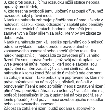
3. kdo proti odsuzujícímu rozsudku nižší stolice nepodal
opravný prostředek;
4. kdo trest na svobodě jemu uložený nastoupil dříve, než
rozsudek nabyl právní moci.
Nárok na náhradu zahrnuje: přiměřenou náhradu škody v
hotovosti, částku, kterou odsouzený zaplatil jako peněžitý
trest a na trestních útratách, hodnotu předmětů jemu
zabavených a čistý příjem za práci, který by byl získal za
dobu trestu.
Nárok na náhradu zaniká, jestliže oprávněný do 6 měsíců
ode dne vyhlášení nebo doručení pravoplatného
zastavovacího usnesení nebo zprošťujícího rozsudku
nárok neuplatní, t. j. nepožádá za zavedení příslušného
řízení. Po smrti oprávněného, jenž svůj nárok uplatnil ve
výše uvedené lhůtě, mohou ti, kteří podle zákona jsou
oprávněni na něm žádati výživu, sami činiti nárok na
náhradu a k tomu konci žádati do 6 měsíců ode dne smrti
za zahájení řízení. Také příbuzným popraveného, kteří měli
právo požadovati na něm výživu, přísluší, došlo-li v
obnoveném řízení k jeho zproštění nebo k zastavení řízení,
přiměřená peněžitá náhrada za ušlou výživu, ačli toho mají
potřebí; šestiměsíční lhůta k uplatnění nároku počítá se v
tomto případě již od právní moci osvobozujícího rozsudku
nebo zastavovacího usnesení.
Žádost za zahájení řízení budiž podána u sborového