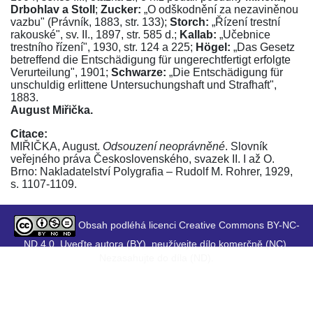
Drbohlav a Stoll
;
Zucker:
„O odškodnění za nezaviněnou
vazbu" (Právník, 1883, str. 133)
;
Storch:
„Řízení trestní
rakouské", sv. II., 1897, str. 585 d.
;
Kallab:
„Učebnice
trestního řízení", 1930, str. 124
a
225
;
Högel:
„Das Gesetz
betreffend die Entschädigung für ungerechtfertigt erfolgte
Verurteilung", 1901
;
Schwarze:
„Die Entschädigung für
unschuldig erlittene Untersuchungshaft und Strafhaft",
1883.
August Miřička.
Citace:
MIŘIČKA, August.
Odsouzení neoprávněné
. Slovník
veřejného práva Československého, svazek II. I až O.
Brno: Nakladatelství Polygrafia – Rudolf M. Rohrer, 1929,
s. 1107-1109.
Obsah podléhá licenci Creative Commons BY-NC-
ND 4.0. Uveďte autora (BY), neužívejte dílo komerčně (NC),
Nezasahujte do díla (ND).