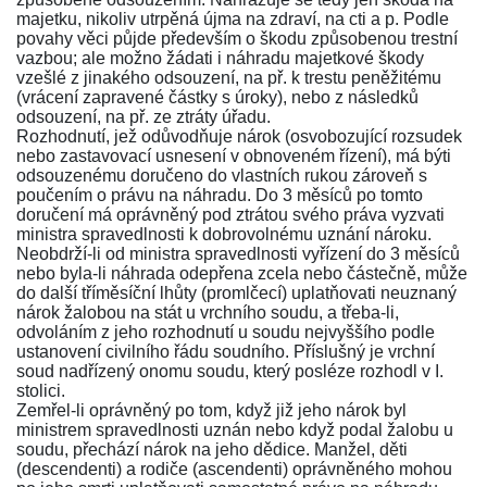
majetku, nikoliv utrpěná újma na zdraví, na cti a p. Podle
povahy věci půjde především o škodu způsobenou trestní
vazbou; ale možno žádati i náhradu majetkové škody
vzešlé z jinakého odsouzení, na př. k trestu peněžitému
(vrácení zapravené částky s úroky), nebo z následků
odsouzení, na př. ze ztráty úřadu.
Rozhodnutí, jež odůvodňuje nárok (osvobozující rozsudek
nebo zastavovací usnesení v obnoveném řízení), má býti
odsouzenému doručeno do vlastních rukou zároveň s
poučením o právu na náhradu. Do 3 měsíců po tomto
doručení má oprávněný pod ztrátou svého práva vyzvati
ministra spravedlnosti k dobrovolnému uznání nároku.
Neobdrží-li od ministra spravedlnosti vyřízení do 3 měsíců
nebo byla-li náhrada odepřena zcela nebo částečně, může
do další tříměsíční lhůty (promlčecí) uplatňovati neuznaný
nárok žalobou na stát u vrchního soudu, a třeba-li,
odvoláním z jeho rozhodnutí u soudu nejvyššího podle
ustanovení
civilního řádu soudního
. Příslušný je vrchní
soud nadřízený onomu soudu, který posléze rozhodl v I.
stolici.
Zemřel-li oprávněný po tom, když již jeho nárok byl
ministrem spravedlnosti uznán nebo když podal žalobu u
soudu, přechází nárok na jeho dědice. Manžel, děti
(descendenti) a rodiče (ascendenti) oprávněného mohou