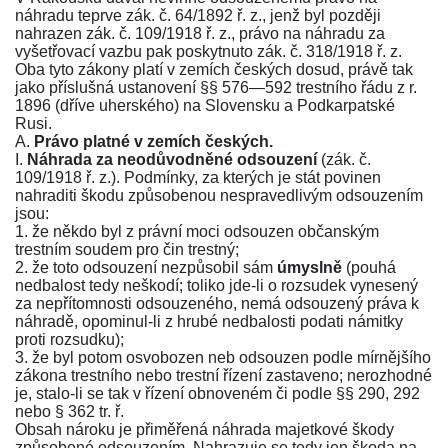
náhradu teprve
zák. č. 64/1892 ř. z.
, jenž byl později
nahrazen
zák. č. 109/1918 ř. z.
, právo na náhradu za
vyšetřovací vazbu pak poskytnuto
zák. č. 318/1918 ř. z.
Oba tyto zákony platí v zemích českých dosud, právě tak
jako příslušná ustanovení
§§ 576—592 trestního řádu z r.
1896
(dříve uherského) na Slovensku a Podkarpatské
Rusi.
A.
Právo platné v zemích českých.
I.
Náhrada za neodůvodněné odsouzení
(zák. č.
109/1918 ř. z.)
. Podmínky, za kterých je stát povinen
nahraditi škodu způsobenou nespravedlivým odsouzením
jsou:
1. že někdo byl z právní moci odsouzen občanským
trestním soudem pro čin trestný;
2. že toto odsouzení nezpůsobil sám
úmyslně
(pouhá
nedbalost tedy neškodí; toliko jde-li o rozsudek vynesený
za nepřítomnosti odsouzeného, nemá odsouzený práva k
náhradě, opominul-li z hrubé nedbalosti podati námitky
proti rozsudku);
3. že byl potom osvobozen neb odsouzen podle mírnějšího
zákona trestního nebo trestní řízení zastaveno; nerozhodné
je, stalo-li se tak v řízení obnoveném či podle
§§ 290
,
292
nebo
§ 362 tr. ř.
Obsah nároku je přiměřená náhrada majetkové škody
způsobené odsouzením. Nahrazuje se tedy jen škoda na