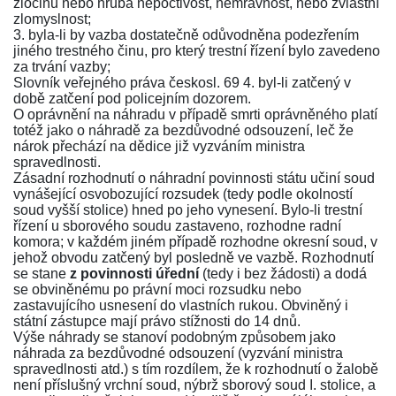
zločinu nebo hrubá nepoctivost, nemravnost, nebo zvláštní
zlomyslnost;
3. byla-li by vazba dostatečně odůvodněna podezřením
jiného trestného činu, pro který trestní řízení bylo zavedeno
za trvání vazby;
Slovník veřejného práva českosl. 69 4. byl-li zatčený v
době zatčení pod policejním dozorem.
O oprávnění na náhradu v případě smrti oprávněného platí
totéž jako o náhradě za bezdůvodné odsouzení, leč že
nárok přechází na dědice již vyzváním ministra
spravedlnosti.
Zásadní rozhodnutí o náhradní povinnosti státu učiní soud
vynášející osvobozující rozsudek (tedy podle okolností
soud vyšší stolice) hned po jeho vynesení. Bylo-li trestní
řízení u sborového soudu zastaveno, rozhodne radní
komora; v každém jiném případě rozhodne okresní soud, v
jehož obvodu zatčený byl posledně ve vazbě. Rozhodnutí
se stane
z povinnosti úřední
(tedy i bez žádosti) a dodá
se obviněnému po právní moci rozsudku nebo
zastavujícího usnesení do vlastních rukou. Obviněný i
státní zástupce mají právo stížnosti do 14 dnů.
Výše náhrady se stanoví podobným způsobem jako
náhrada za bezdůvodné odsouzení (vyzvání ministra
spravedlnosti atd.) s tím rozdílem, že k rozhodnutí o žalobě
není příslušný vrchní soud, nýbrž sborový soud I. stolice, a