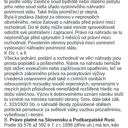
to podle volby žalobce soud bydliště nebo stálého pobytu
jeho nebo soud sídla úřadu vyslovivšího náhradní
povinnost státu. Také lhůta promlčecí je stejná.
Byla-li podána žádost za obnovu v neprospěch
obviněného, nelze žalovati o náhradu před právní mocí
rozhodnutí. Do té doby může také ministr spravedlnosti
odložiti své prohlášení i zaplacení. Právo na náhradu se tu
nepromlčuje před uplynutím 3 měsíců od právní moci
rozhodnutí. Povolením obnovy pozbývá moci usnesení
vyslovující náhradní povinnost státu.
K čís. I. a II.
Všecka jednání, podání a rozhodnutí ve věci náhrady jsou
prosta poplatků a poštovného. Nárok na náhradu nemůže
býti stižen exekučním nebo zajišťovacím opatřením, leč ve
prospěch zákonného práva na poskytování výživy.
Uvedená ustanovení platí také o civilních osobách
odsouzených rozsudky soudů vojenských, vynesenými v
mezích jejich příslušnosti mimořádně rozšířené hledíc na
dobu válečnou. Výzvu k dobrovolnému uznání nároku sluší
tu vznésti na ministra národní obrany. Srov. dále také
zák.
č. 333/1920 Sb.
o náhradě škody způsobené obětem
politické persekuce za světové války vazbou prozatímnou,
vyšetřovací i trestní.
B.
Právo platné na Slovensku a Podkarpatské Rusi.
Podle
§§ 576 až 592 tr. ř. z r. 1896
(dříve uh.) má ten, kdo