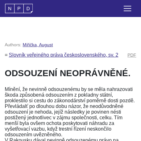
Authors:
Miřička, August
=
Slovník veřejného práva československého, sv. 2
PDF
ODSOUZENÍ NEOPRÁVNĚNÉ.
Mínění, že nevinně odsouzenému by se měla nahrazovati
škoda způsobená odsouzením z pokladny státní,
proklestilo si cestu do zákonodárství poměrně dosti pozdě.
Převládalť po dlouhou dobu názor, že neodůvodněné
odsouzení je nehoda, jejíž následky je povinen nésti
postižený jednotlivec v zájmu společnosti, celku. Tím
menší byla ovšem ochota poskytovati náhradu za
vyšetřovací vazbu, když trestní řízení neskončilo
odsouzením uvězněného.
V Rakousku dával nevinně odsouzenému právo na