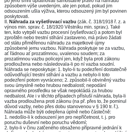
po jeho smrti uplatňovati samostatné právo na náhradu
způsobem výše uvedeným, ale jen potud, pokud jim
odsouzením ušla výživa, kterou odsouzený jim byl povinen
poskytovati.
II.
Náhrada za vyšetřovací vazbu
(
zák. č. 318/1918 ř. z.
a
výnos min. sprav. č. 18/1920 Věstníku min. sprav.
). Také
ten, kdo vytrpěl vazbu procesní (vyšetřovací) a potom byl
zproštěn nebo trestní stíhání zastaveno, má právo žádati
od státu přiměřenou náhradu za majetkové újmy
způsobené jemu vazbou. Náhrada poskytuje se za vazbu,
ať řádnou ať prozatímnou, uvalenou soudem; za
prozatímnou vazbu policejní jen, když byla proti zákonu
prodloužena nebo následovala-li po ní vazba soudní.
Náhrada se neposkytuje: 1. bylo-li tu podezření dostatečně
odůvodňující trestní stíhání a vazbu a nebylo-li toto
podezření potom vyvráceno; 2. způsobil-li obviněný vazbu
svou úmyslně nebo hrubou nedbalostí; nepodání
opravného prostředku se však nepokládá za hrubou
nedbalost. Ale i v těchto případech přísluší náhrada, byla-li
vazba prodloužena proti zákonu (na př. přes to, že pominul
důvod vazby, nebo přes dobu stanovenou v
§ 190 tr. ř.
).
Náhrada může býti odepřena úplně nebo částečně:
1. nedošlo-li k odsouzení jen pro nepříčetnost, t. j. pro
poruchu duševní nebo poruchu vědomí;
2. bylo-li v činu zatčeného obsaženo přípravné jednání k