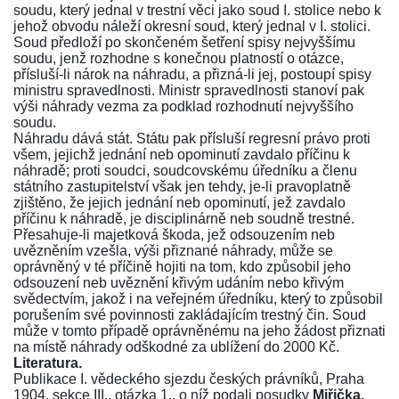
soudu, který jednal v trestní věci jako soud I. stolice nebo k
jehož obvodu náleží okresní soud, který jednal v I. stolici.
Soud předloží po skončeném šetření spisy nejvyššímu
soudu, jenž rozhodne s konečnou platností o otázce,
přísluší-li nárok na náhradu, a přizná-li jej, postoupí spisy
ministru spravedlnosti. Ministr spravedlnosti stanoví pak
výši náhrady vezma za podklad rozhodnutí nejvyššího
soudu.
Náhradu dává stát. Státu pak přísluší regresní právo proti
všem, jejichž jednání neb opominutí zavdalo příčinu k
náhradě; proti soudci, soudcovskému úředníku a členu
státního zastupitelství však jen tehdy, je-li pravoplatně
zjištěno, že jejich jednání neb opominutí, jež zavdalo
příčinu k náhradě, je disciplinárně neb soudně trestné.
Přesahuje-li majetková škoda, jež odsouzením neb
uvězněním vzešla, výši přiznané náhrady, může se
oprávněný v té příčině hojiti na tom, kdo způsobil jeho
odsouzení neb uvěznění křivým udáním nebo křivým
svědectvím, jakož i na veřejném úředníku, který to způsobil
porušením své povinnosti zakládajícím trestný čin. Soud
může v tomto případě oprávněnému na jeho žádost přiznati
na místě náhrady odškodné za ublížení do 2000 Kč.
Literatura.
Publikace I. vědeckého sjezdu českých právníků, Praha
1904, sekce III., otázka 1.
, o níž podali posudky
Miřička,