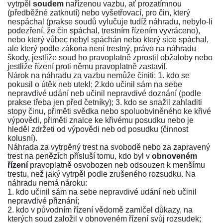
vytrpěl
soudem
nařízenou vazbu, ať prozatímnou
(předběžné zatknutí) nebo vyšetřovací, pro čin, který
nespáchal (prakse soudů vylučuje tudíž náhradu, nebylo-li
podezření, že čin spáchal, trestním řízením vyvráceno),
nebo který vůbec nebyl spáchán nebo který sice spáchal,
ale který podle zákona není trestný, právo na náhradu
škody, jestliže soud ho pravoplatně zprostil obžaloby nebo
jestliže řízení proti němu pravoplatně zastavil.
Nárok na náhradu za vazbu nemůže činiti: 1. kdo se
pokusil o útěk neb utekl; 2.kdo učinil sám na sebe
nepravdivé udání neb učinil nepravdivé doznání (podle
prakse třeba jen před četníky); 3. kdo se snažil zahladiti
stopy činu, přiměti svědka nebo spoluobviněného ke křivé
výpovědi, přiměti znalce ke křivému posudku nebo je
hleděl zdržeti od výpovědi neb od posudku (činnost
kolusní).
Náhrada za vytrpěný trest na svobodě nebo za zapravený
trest na penězích přísluší tomu, kdo byl v
obnoveném
řízení
pravoplatně osvobozen neb odsouzen k menšímu
trestu, než jaký vytrpěl podle zrušeného rozsudku. Na
náhradu nemá nároku:
1. kdo učinil sám na sebe nepravdivé udání neb učinil
nepravdivé přiznání;
2. kdo v původním řízení vědomě zamlčel důkazy, na
kterých soud založil v obnoveném řízení svůj rozsudek;