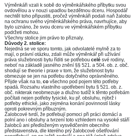
Výměnkáři vzali k sobě do výměnkářského příbytku svou
ovdovělou a v nouzi upadlou bezdětnou dceru. Hospodář
nechtěl toho připustiti, pročež výměnkáři podali naň žalobu
na ochranu svého výměnkářského práva, navrhujíce, aby
bylo uznáno, že svou dceru ve výměnkářském příbytku
podržeti mohou.
Všechny stolice jim právo to přiznaly.
Důvody 2. stolice:
Nejedná se ve sporu tomto, jak odvolatelé mylně za to
mají, o právní otázku, zdali může výměnkář při užívání
práva služebnosti bytu říditi se potřebou
celé
své rodiny,
neboť na základě jasného znění
§§ 521.
a
504. ob. z. obč.
shodují se theorie i praxe v tom, že služebnost bytu
obmezuje se jen na potřebu dotyčného oprávněného.
Přijde však na to,
co
všechno pod pojem této potřeby
spadá. Rozsahu vlastního upotřebení bytu
§ 521. ob. z.
obč.
nikterak neobmezuje a dlužno tudíž k těmto potřebám
počítati nejen potřeby fysické, ku př. obsluhu, nýbrž i
potřeby ethické, jako zejména konání povinností lásky
oproti pokrevným příbuzným.
Žalobcové tvrdí, že potřebují pomoci při práci domácí a
polní ano i obsluhy a tvrzení toto vzhledem na vysoké stáří
žalobců ani předloženým vysvědčením obecního
představenstva, dle kterého prý žalobcové ošetřování