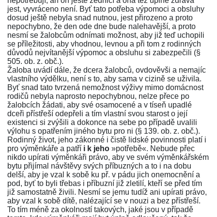
nepotřebují, an on ještě zedničí a ona též úplně zdráva
jest, vyvráceno není. Byť tato potřeba výpomoci a obsluhy
dosud ještě nebyla snad nutnou, jest přirozeno a proto
nepochybno, že den ode dne bude nalehavější, a proto
nesmí se žalobcům odnímati možnost, aby již teď uchopili
se příležitosti, aby vhodnou, levnou a při tom z rodinných
důvodů nejvítanější výpomoc a obsluhu si zabezpečili (
§
505. ob. z. obč.
).
Žaloba uvádí dále, že dcera žalobců, ovdověvši a nemajíc
vlastního výdělku, není s to, aby sama v cizině se uživila.
Byť snad tato tvrzená nemožnost výživy mimo domácnost
rodičů nebyla naprosto nepochybnou, nelze přece po
žalobcích žádati, aby své osamocené a v tíseň upadlé
dceři přístřeší odepřeli a tím vlastní svou starost o její
existenci si zvýšili a dokonce na sebe po případě uvalili
výlohu s opatřením jiného bytu pro ni (
§ 139. ob. z. obč.
).
Rodinný život, jeho zákonné i čistě lidské povinnosti platí i
pro výměnkáře a patří
i k jeho
»potřebě«. Nebude přec
nikdo upírati výměnkáři právo, aby ve svém výměnkářském
bytu přijímal návštěvy svých příbuzných a to i na dobu
delší, aby je vzal k sobě ku př. v pádu jich onemocnění a
pod, byť to byli třebas i příbuzní již zletilí, kteří se před tím
již samostatně živili. Nesmí se jemu tudíž ani upírati právo,
aby vzal k sobě dítě, nalézající se v nouzi a bez přístřeší.
To tím méně za okolností takových, jaké jsou v případě