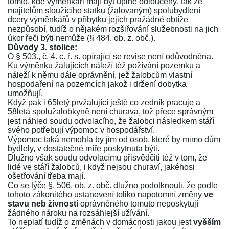
tomto, kde výměnkáři mají byt úplně odloučený, tak že
majitelům sloužícího statku (žalovaným) spolubydlení
dcery výměnkářů v příbytku jejich pražádné obtíže
nezpůsobí, tudíž o nějakém rozšiřování služebnosti na jich
úkor řeči býti nemůže (
§ 484. ob. z. obč.
).
Důvody 3. stolice:
O
§ 503., č. 4. c. ř. s.
opírající se revise není odůvodněna.
Ku výměnku žalujících náleží též požívání pozemku a
náleží k němu dále oprávnění, jež žalobcům vlastní
hospodaření na pozemcích jakož i držení dobytka
umožňují.
Když pak i 65letý prvžalující ještě co zedník pracuje a
58letá spolužalobkyně není churava, tož přece správným
jest náhled soudu odvolacího, že žalobci následkem stáří
svého potřebují výpomoc v hospodářství.
Výpomoc taká nemohla by jim od osob, které by mimo dům
bydlely, v dostatečné míře poskytnuta býti.
Dlužno však soudu odvolacímu přisvědčiti též v tom, že
lidé ve stáří žalobců, i když nejsou churaví, jakéhosi
ošetřování třeba mají.
Co se týče
§. 506. ob. z. obč.
dlužno podotknouti, že podle
tohoto zákonitého ustanovení toliko napotomní změny
ve
stavu neb živnosti
oprávněného tomuto neposkytují
žádného nároku na rozsáhlejší užívání.
To neplatí tudíž o změnách v domácnosti jakou jest
vyšším