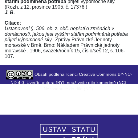
stářím podmíněná potřeba
přijetí výpomocné síly.
(Rozh. z 12. prosince 1905, č. 17376.)
J. B.
Citace:
Ustanovení §. 506. ob. z. obč. neplatí o změnách v
domácnosti, jakou jest vyšším stářím podmíněná potřeba
přijetí výpomocné síly.
. Zprávy Právnické Jednoty
moravské v Brně. Brno: Nákladem Právnické jednoty
moravské , 1906, svazek/ročník 15, číslo/sešit 2, s. 106-
107.
Obsah podléhá licenci Creative Commons BY-NC-
ND 4.0. Uveďte autora (BY), neužívejte dílo komerčně (NC),
Nezasahujte do díla (ND).