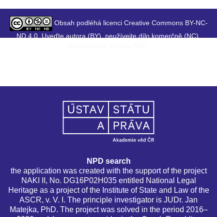
Obsah podléhá licenci Creative Commons BY-NC-
ND 4.0. Uveďte autora (BY), neužívejte dílo komerčně (NC),
Nezasahujte do díla (ND).
NPD search
the application was created with the support of the project
NAKI II, No. DG16P02H035 entitled National Legal
Heritage as a project of the Institute of State and Law of the
ASCR, v. V. I. The principle investigator is JUDr. Jan
Matejka, PhD. The project was solved in the period 2016–