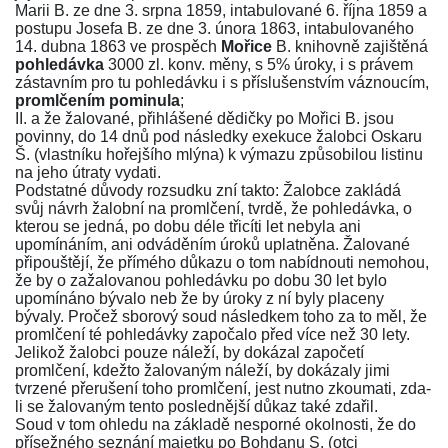
Marii B. ze dne 3. srpna 1859, intabulované 6. října 1859 a
postupu Josefa B. ze dne 3. února 1863, intabulovaného
14. dubna 1863 ve prospěch
Mořice
B. knihovně zajištěná
pohledávka
3000 zl. konv. měny, s 5% úroky, i s právem
zástavním pro tu pohledávku i s příslušenstvím váznoucím,
promlčením pominula
;
II. a že žalované, přihlášené dědičky po Mořici B. jsou
povinny, do 14 dnů pod následky exekuce žalobci Oskaru
Š. (vlastníku hořejšího mlýna) k výmazu způsobilou listinu
na jeho útraty vydati.
Podstatné důvody rozsudku zní takto: Žalobce zakládá
svůj návrh žalobní na promlčení, tvrdě, že pohledávka, o
kterou se jedná, po dobu déle třicíti let nebyla ani
upomínáním, ani odváděním úroků uplatněna. Žalované
připouštějí, že přímého důkazu o tom nabídnouti nemohou,
že by o zažalovanou pohledávku po dobu 30 let bylo
upomínáno bývalo neb že by úroky z ní byly placeny
bývaly. Pročež sborový soud následkem toho za to měl, že
promlčení té pohledávky započalo před více než 30 lety.
Jelikož žalobci pouze náleží, by dokázal započetí
promlčení, kdežto žalovaným náleží, by dokázaly jimi
tvrzené přerušení toho promlčení, jest nutno zkoumati, zda-
li se žalovaným tento poslednější důkaz také zdařil.
Soud v tom ohledu na základě nesporné okolnosti, že do
přísežného seznání majetku po Bohdanu S. (otci