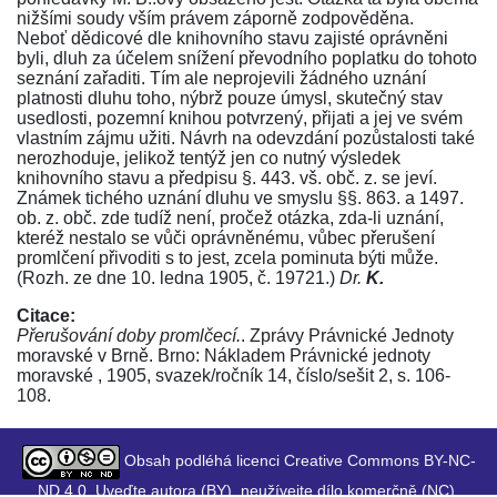
nižšími soudy vším právem záporně zodpověděna.
Neboť dědicové dle knihovního stavu zajisté oprávněni
byli, dluh za účelem snížení převodního poplatku do tohoto
seznání zařaditi. Tím ale neprojevili žádného uznání
platnosti dluhu toho, nýbrž pouze úmysl, skutečný stav
usedlosti, pozemní knihou potvrzený, přijati a jej ve svém
vlastním zájmu užiti. Návrh na odevzdání pozůstalosti také
nerozhoduje, jelikož tentýž jen co nutný výsledek
knihovního stavu a předpisu
§. 443. vš. obč. z.
se jeví.
Známek tichého uznání dluhu ve smyslu
§§. 863.
a
1497.
ob. z. obč.
zde tudíž není, pročež otázka, zda-li uznání,
kteréž nestalo se vůči oprávněnému, vůbec přerušení
promlčení přivoditi s to jest, zcela pominuta býti může.
(Rozh. ze dne 10. ledna 1905, č. 19721.)
Dr.
K.
Citace:
Přerušování doby promlčecí.
. Zprávy Právnické Jednoty
moravské v Brně. Brno: Nákladem Právnické jednoty
moravské , 1905, svazek/ročník 14, číslo/sešit 2, s. 106-
108.
Obsah podléhá licenci Creative Commons BY-NC-
ND 4.0. Uveďte autora (BY), neužívejte dílo komerčně (NC),