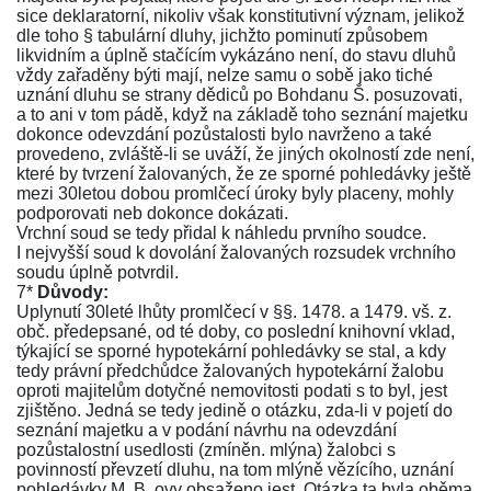
sice deklaratorní, nikoliv však konstitutivní význam, jelikož
dle toho § tabulární dluhy, jichžto pominutí způsobem
likvidním a úplně stačícím vykázáno není, do stavu dluhů
vždy zařaděny býti mají, nelze samu o sobě jako tiché
uznání dluhu se strany dědiců po Bohdanu Š. posuzovati,
a to ani v tom pádě, když na základě toho seznání majetku
dokonce odevzdání pozůstalosti bylo navrženo a také
provedeno, zvláště-li se uváží, že jiných okolností zde není,
které by tvrzení žalovaných, že ze sporné pohledávky ještě
mezi 30letou dobou promlčecí úroky byly placeny, mohly
podporovati neb dokonce dokázati.
Vrchní soud se tedy přidal k náhledu prvního soudce.
I nejvyšší soud k dovolání žalovaných rozsudek vrchního
soudu úplně potvrdil.
7*
Důvody:
Uplynutí 30leté lhůty promlčecí v
§§. 1478.
a
1479. vš. z.
obč.
předepsané, od té doby, co poslední knihovní vklad,
týkající se sporné hypotekární pohledávky se stal, a kdy
tedy právní předchůdce žalovaných hypotekární žalobu
oproti majitelům dotyčné nemovitosti podati s to byl, jest
zjištěno. Jedná se tedy jedině o otázku, zda-li v pojetí do
seznání majetku a v podání návrhu na odevzdání
pozůstalostní usedlosti (zmíněn. mlýna) žalobci s
povinností převzetí dluhu, na tom mlýně vězícího, uznání
pohledávky M. B..ovy obsaženo jest. Otázka ta byla oběma