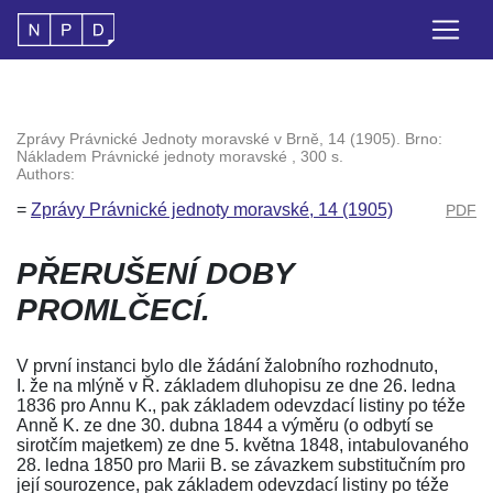
Zprávy Právnické Jednoty moravské v Brně, 14 (1905). Brno:
Nákladem Právnické jednoty moravské , 300 s.
Authors:
=
Zprávy Právnické jednoty moravské, 14 (1905)
PDF
PŘERUŠENÍ DOBY
PROMLČECÍ.
V první instanci bylo dle žádání žalobního rozhodnuto,
I. že na mlýně v Ř. základem dluhopisu ze dne 26. ledna
1836 pro Annu K., pak základem odevzdací listiny po téže
Anně K. ze dne 30. dubna 1844 a výměru (o odbytí se
sirotčím majetkem) ze dne 5. května 1848, intabulovaného
28. ledna 1850 pro Marii B. se závazkem substitučním pro
její sourozence, pak základem odevzdací listiny po téže