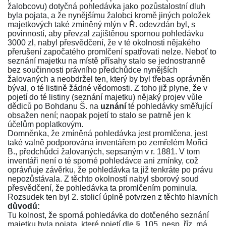
žalobcovu) dotyčná pohledávka jako pozůstalostní dluh
byla pojata, a že nynějšímu žalobci kromě jiných položek
majetkových také zmíněný mlýn v Ř. odevzdán byl, s
povinností, aby převzal zajištěnou spornou pohledávku
3000 zl, nabyl přesvědčení, že v té okolnosti nějakého
přerušení započatého promlčení spatřovati nelze. Neboť to
seznání majetku na místě přísahy stalo se jednostranně
bez součinnosti právního předchůdce nynějších
žalovaných a neobdržel ten, který by byl třebas oprávněn
býval, o té listině žádné vědomosti. Z toho již plyne, že v
pojetí do té listiny (seznání majetku) nějaký projev vůle
dědiců po Bohdanu Š. na
uznání
té pohledávky směřující
obsažen není; naopak pojetí to stalo se patrně jen k
účelům poplatkovým.
Domněnka, že zmíněná pohledávka jest promlčena, jest
také valně podporována inventářem po zemřelém Mořici
B., předchůdci žalovaných, sepsaným v r. 1881. V tom
inventáři není o té sporné pohledávce ani zmínky, což
oprávňuje závěrku, že pohledávka ta již tenkráte po právu
nepozůstávala. Z těchto okolností nabyl sborový soud
přesvědčení, že pohledávka ta promlčením pominula.
Rozsudek ten byl 2. stolicí úplně potvrzen z těchto hlavních
důvodů:
Tu kolnost, že sporná pohledávka do dotčeného seznání
majetku byla pojata, které pojetí dle
§. 105. nesp. říz.
má