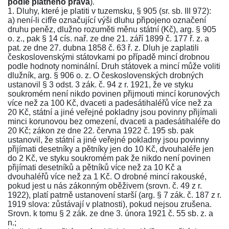
podle platného práva
).
1. Dluhy, které je platiti v tuzemsku,
§ 905
(sr.
sb. III 972
):
a) není-li cifře označující výši dluhu připojeno označení
druhu peněz, dlužno rozuměti měnu státní (Kč), arg.
§ 905
o. z.
, pak
§ 14 cís. nař. ze dne 21. září 1899 č. 177 ř. z.
a
pat. ze dne 27. dubna 1858 č. 63 ř. z.
Dluh je zaplatili
československými státovkami po případě mincí drobnou
podle hodnoty nominální. Druh státovek a mincí může voliti
dlužník, arg.
§ 906 o. z.
O československých drobných
ustanovil
§ 3 odst. 3 zák. č. 94 z r. 1921
, že ve styku
soukromém není nikdo povinen přijmouti mincí korunových
více než za 100 Kč, dvaceti a padesátihaléřů více než za
20 Kč, státní a jiné veřejné pokladny jsou povinny přijímali
minci korunovou bez omezení, dvaceti a padesátihaléře do
20 Kč;
zákon ze dne 22. června 1922 č. 195 sb.
pak
ustanovil, že státní a jiné veřejné pokladny jsou povinny
přijímati desetníky a pětníky jen do 10 Kč, dvouhaléře jen
do 2 Kč, ve styku soukromém pak že nikdo není povinen
přijímati desetníků a pětníků více než za 10 Kč a
dvouhaléřů více než za 1 Kč. O drobné mincí rakouské,
pokud jest u nás zákonným oběživem (srovn.
č. 49 z r.
1922
), platí patrně ustanovení starší (arg.
§ 7 zák. č. 187 z r.
1919
slova: zůstávají v platnosti), pokud nejsou zrušena.
Srovn. k tomu
§ 2 zák. ze dne 3. února 1921 č. 55 sb. z. a
n.
;