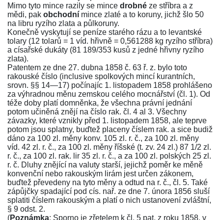
Mimo tyto mince razily se mince
drobné
ze stříbra a z
mědi, pak
obchodní
mince zlaté a to koruny, jichž šlo 50
na libru ryzího zlata a půlkoruny.
Konečně vyskytují se peníze starého rázu a to levantské
tolary (12 tolarů = 1 víd. hřivně = 0,561288 kg ryzího stříbra)
a císařské dukáty (81 189/353 kusů z jedné hřivny ryzího
zlata).
Patentem ze dne 27. dubna 1858 č. 63 ř. z.
bylo toto
rakouské číslo (inclusive spolkových mincí kurantních,
srovn. §§ 14—17) počínajíc 1. listopadem 1858 prohlášeno
za výhradnou měnu zemskou celého mocnářství (čl. 1). Od
téže doby platí domněnka, že všechna právní jednání
potom učiněná znějí na číslo rak. čl. 4 al 3. Všechny
závazky, které vznikly před 1. listopadem 1858, ale teprve
potom jsou splatny, buďtež placeny číslem rak. a sice budiž
dáno za 100 zl. měny konv. 105 zl. r. č., za 100 zl. měny
víd. 42 zl. r. č., za 100 zl. měny říšské (t. zv. 24 zl.) 87 1/2 zl.
r. č., za 100 zl. rak. lir 35 zl. r. č., a za 100 zl. polských 25 zl.
r. č. Dluhy znějící na valuty starší, jejichž poměr ke měně
konvenční nebo rakouským lirám jest určen zákonem,
buďtež převedeny na tyto měny a odtud na r. č., čl. 5. Také
zápůjčky spadající pod
cís. nař. ze dne 7. února 1856
sluší
splatiti číslem rakouským a platí o nich ustanovení zvláštní,
§ 9 odst. 2.
(
Poznámka
: Sporno je zřetelem k
čl. 5 pat. z roku 1858
, v