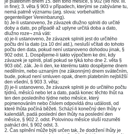
je platebním dnem 15. den toho měsíce,
§ 902
(
98 nov. III.
in fine);
3. věta § 903
v případech, kterými se zabýváme tu,
nemá patrně významu (arg. slova: vorbehaltlich
gegenteiliger Vereinbarung).
b) Je-li ustanoveno, že závazek dlužno splniti do určité
doby a dato, po případě až uplyne určitá doba a dato,
dlužno roze¬ zná váti:
α) je-li ustanoveno, že závazek splniti jest do určitého
počtu dní la dato (za 10 dní atd.), nesluší včítati do tohoto
počtu den data, pokud není ustanoveno dohodou jinak,
§
902 odst. 1
. Dospějeme-li takto výpočtem ke dni, kdy
závazek je splniti, platí pokud se týká toho dne
2. věta §
903 obč. zák.
Je-li den, ke kterému takto dospějeme dnem
nedělním, nebo uznaným (ne zákonným) dnem svátečním,
bude, pokud není smluven opak, dnem platebním nejbližší
den všední,
§ 903 3. věta
;
β) je-li ustanoveno, že závazek splniti je do určitého počtu
týdnů, měsíců nebo let a dato, padá konec těchto lhůt na
ten den posledního týdne nebo měsíce, který
pojmenováním nebo číslem odpovídá dnu události, od
které lhůta počíná běžeti. Schází-li konečný den lhůty v
kalendáři, padá poslední den lhůty na poslední den
měsíce,
§ 902 2. odst.
Polovinou měsíce sluší rozuměti
patnáct dní,
§ 902 odst. 3
.
2. Čas splnění může býti určen tak, že dodržení lhůty je