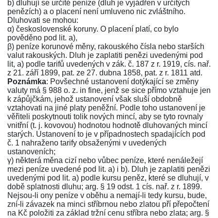
b) dluhují se určité peníze (dluh je vyjádřen v určitých
penězích) a o placení není umluveno nic zvláštního.
Dluhovati se mohou:
α) československé koruny. O placení platí, co bylo
pověděno pod lit. a),
β) peníze korunové měny, rakouského čísla nebo starších
valut rakouských. Dluh je zaplatiti penězi uvedenými pod
lit, a) podle tarifů uvedených v
zák. č. 187 z r. 1919
,
cís. nař.
z 21. září 1899
,
pat. ze 27. dubna 1858
,
pat. z r. 1811
atd.
Poznámka
: Povšechné ustanovení dotýkající se změny
valuty má
§ 988 o. z.
in fine, jenž se sice přímo vztahuje jen
k zápůjčkám, jehož ustanovení však sluší obdobně
vztahovati na jiné platy peněžní. Podle toho ustanovení je
věřiteli poskytnouti tolik nových mincí, aby se tyto rovnaly
vnitřní (t. j. kovovou) hodnotou hodnotě dluhovaných mincí
starých. Ustanovení to je v případnostech spadajících pod
č. 1 nahraženo tarify obsaženými v uvedených
ustanoveních;
γ) některá měna cizí nebo vůbec peníze, které nenáležejí
mezi peníze uvedené pod lit. a) i b). Dluh je zaplatiti penězi
uvedenými pod lit. a) podle kursu peněz, které se dluhují, v
době splatnosti dluhu; arg.
§ 19 odst. 1 cís. nař. z r. 1899
.
Nejsou-li ony peníze v oběhu a nemají-li tedy kursu, bude,
zní-li závazek na minci stříbrnou nebo zlatou pří přepočtení
na Kč položiti za základ tržní cenu stříbra nebo zlata; arg.
§