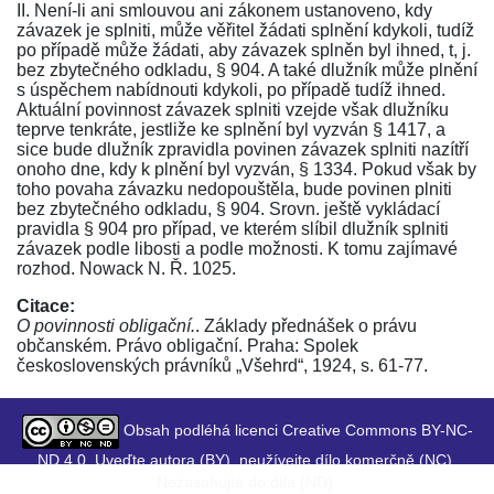
II. Není-li ani smlouvou ani zákonem ustanoveno, kdy
závazek je splniti, může věřitel žádati splnění kdykoli, tudíž
po případě může žádati, aby závazek splněn byl ihned, t, j.
bez zbytečného odkladu,
§ 904
. A také dlužník může plnění
s úspěchem nabídnouti kdykoli, po případě tudíž ihned.
Aktuální povinnost závazek splniti vzejde však dlužníku
teprve tenkráte, jestliže ke splnění byl vyzván
§ 1417
, a
sice bude dlužník zpravidla povinen závazek splniti nazítří
onoho dne, kdy k plnění byl vyzván,
§ 1334
. Pokud však by
toho povaha závazku nedopouštěla, bude povinen plniti
bez zbytečného odkladu,
§ 904
. Srovn. ještě vykládací
pravidla
§ 904
pro případ, ve kterém slíbil dlužník splniti
závazek podle libosti a podle možnosti. K tomu zajímavé
rozhod.
Nowack N. Ř. 1025
.
Citace:
O povinnosti obligační.
. Základy přednášek o právu
občanském. Právo obligační. Praha: Spolek
československých právníků „Všehrd“, 1924, s. 61-77.
Obsah podléhá licenci Creative Commons BY-NC-
ND 4.0. Uveďte autora (BY), neužívejte dílo komerčně (NC),
Nezasahujte do díla (ND).