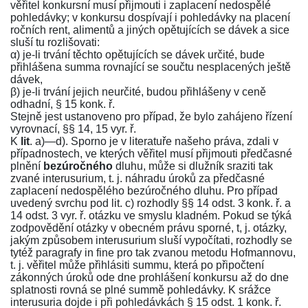
věřitel konkursní musí přijmouti i zaplacení nedospělé
pohledávky; v konkursu dospívají i pohledávky na placení
ročních rent, alimentů a jiných opětujících se dávek a sice
sluší tu rozlišovati:
α) je-li trvání těchto opětujících se dávek určité, bude
přihlášena summa rovnající se součtu nesplacených ještě
dávek,
β) je-li trvání jejich neurčité, budou přihlášeny v ceně
odhadní,
§ 15 konk. ř.
Stejně jest ustanoveno pro případ, že bylo zahájeno řízení
vyrovnací,
§§ 14
,
15 vyr. ř.
K
lit
. a)—d). Sporno je v literatuře našeho práva, zdali v
případnostech, ve kterých věřitel musí přijmouti předčasné
plnění
bezúročného
dluhu, může si dlužník sraziti tak
zvané interusurium, t. j. náhradu úroků za předčasné
zaplacení nedospělého bezúročného dluhu. Pro případ
uvedený svrchu pod lit. c) rozhodly
§§ 14 odst. 3 konk. ř.
a
14 odst. 3 vyr. ř.
otázku ve smyslu kladném. Pokud se týká
zodpovědění otázky v obecném právu sporné, t, j. otázky,
jakým způsobem interusurium sluší vypočítati, rozhodly se
tytéž paragrafy in fine pro tak zvanou metodu Hofmannovu,
t. j. věřitel může přihlásiti summu, která po připočtení
zákonných úroků ode dne prohlášení konkursu až do dne
splatnosti rovná se plné summě pohledávky. K srážce
interusuria dojde i při pohledávkách
§ 15 odst. 1 konk. ř.