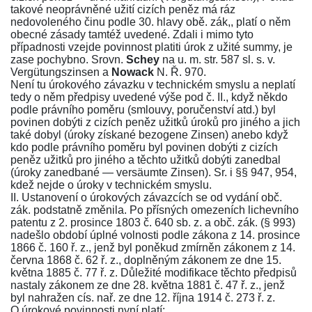
takové neoprávněné užití cizích peněz má ráz
nedovoleného činu podle 30. hlavy obě. zák,, platí o něm
obecné zásady tamtéž uvedené. Zdali i mimo tyto
případnosti vzejde povinnost platiti úrok z užité summy, je
zase pochybno. Srovn.
Schey
na u. m. str. 587 sl. s. v.
Vergütungszinsen
a
Nowack
N. Ř. 970
.
Není tu úrokového závazku v technickém smyslu a neplatí
tedy o něm předpisy uvedené výše pod č. II., když někdo
podle právního poměru (smlouvy, poručenství atd.) byl
povinen dobýti z cizích peněz užitků úroků pro jiného a jich
také dobyl (úroky získané bezogene Zinsen) anebo když
kdo podle právního poměru byl povinen dobýti z cizích
peněz užitků pro jiného a těchto užitků dobýti zanedbal
(úroky zanedbané — versäumte Zinsen). Sr. i
§§ 947
,
954
,
kdež nejde o úroky v technickém smyslu.
II. Ustanovení o úrokových závazcích se od vydání obč.
zák. podstatně změnila. Po přísných omezeních
lichevního
patentu z 2. prosince 1803 č. 640 sb. z.
a obč. zák. (
§ 993
)
nadešlo období úplné volnosti podle
zákona z 14. prosince
1866 č. 160 ř. z.
, jenž byl poněkud zmírněn
zákonem z 14.
června 1868 č. 62 ř. z.
, doplněným
zákonem ze dne 15.
května 1885 č. 77 ř. z.
Důležité modifikace těchto předpisů
nastaly
zákonem ze dne 28. května 1881 č. 47 ř. z.
, jenž
byl nahražen
cís. nař. ze dne 12. října 1914 č. 273 ř. z.
O úrokové povinnosti nyní platí: