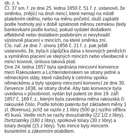
sb. z. s.
Čl. 37 sm. ř. ze dne 25. ledna 1850 č. 51 ř. z.
ustanovil, že
směnku, znějící na druh mincí, které nemají na místě
platebním oběhu, nebo na měnu početní, sluší zaplatiti
podle hodnoty její v době splatnosti měnou zemskou (tedy
bankovkami podle kursu), pokud vydatel dodatkem
effektivně nebo dodatkem podobným si nevyhradil
výslovně placení v mincích, na které směnka zní.
Cís. nař. ze dne 7. února 1856 č. 21 ř. z.
pak ještě
ustanovilo, že, byla-li zápůjčka dána v kovových penězích
a vymíněno placení ve stejných mincích nebo všeobecně v
minci kovové, úmluva taková platí.
Dne 24. ledna 1857 byla sjednána mincovní konvence
mezi Rakouskem a Lichtensteinskem se strany jedné a
německými státy, které náležely k celnímu spolku
německému a byly spojeny mincovní konvencí ze dne 30.
července 1838, se strany druhé. Aby tato konvence byla
uvedena v působnost, vydán byl
patent ze dne 19. září
1857 č. 169 ř. z.
, kterým byla zavedena měna rakouská či
rakouské číslo. Podle tohoto patentu byl základem měny 1
zl. (florenus), jichž se razilo z 1 libry (500 gr.) ryzího stříbra
45 kusů. Vedle nich se razily dvouzlatníky (22 1/2 z libry),
čtvrtzlatníky (180 z libry), spolkové tolary (30 z libry) a
tolary dvojité (15 z libry). Tyto mince byly mincemi
kurantními a zákonným platidlem.