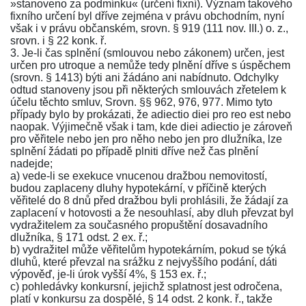
»stanoveno za podmínku« (určení fixní). Význam takového
fixního určení byl dříve zejména v právu obchodním, nyní
však i v právu občanském, srovn.
§ 919
(
111 nov. III.
) o. z.,
srovn. i
§ 22 konk. ř.
3. Je-li čas splnění (smlouvou nebo zákonem) určen, jest
určen pro utroque a nemůže tedy plnění dříve s úspěchem
(srovn.
§ 1413
) býti ani žádáno ani nabídnuto. Odchylky
odtud stanoveny jsou při některých smlouvách zřetelem k
účelu těchto smluv, Srovn.
§§ 962
,
976
,
977
. Mimo tyto
případy bylo by prokázati, že adiectio diei pro reo est nebo
naopak. Výjimečně však i tam, kde diei adiectio je zároveň
pro věřitele nebo jen pro něho nebo jen pro dlužníka, lze
splnění žádati po případě plniti dříve než čas plnění
nadejde;
a) vede-li se exekuce vnucenou dražbou nemovitostí,
budou zaplaceny dluhy hypotekární, v příčině kterých
věřitelé do 8 dnů před dražbou byli prohlásili, že žádají za
zaplacení v hotovosti a že nesouhlasí, aby dluh převzat byl
vydražitelem za současného propuštění dosavadního
dlužníka,
§ 171 odst. 2 ex. ř.
;
b) vydražitel může věřitelům hypotekárním, pokud se týká
dluhů, které převzal na srážku z nejvyššího podání, dáti
výpověď, je-li úrok vyšší 4%,
§ 153 ex. ř.
;
c) pohledávky konkursní, jejichž splatnost jest odročena,
platí v konkursu za dospělé,
§ 14 odst. 2 konk. ř.
, takže