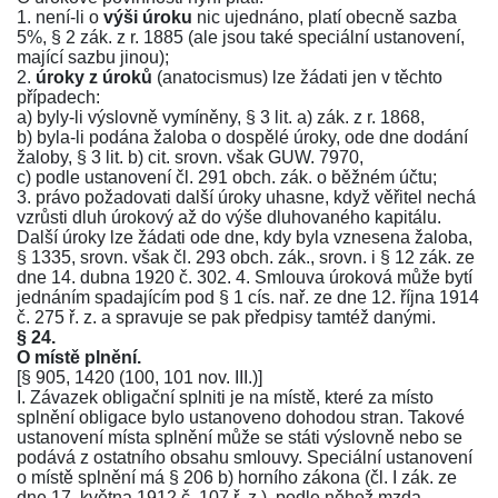
1. není-li o
výši úroku
nic ujednáno, platí obecně sazba
5%,
§ 2 zák. z r. 1885
(ale jsou také speciální ustanovení,
mající sazbu jinou);
2.
úroky z úroků
(anatocismus) lze žádati jen v těchto
případech:
a) byly-li výslovně vymíněny,
§ 3 lit. a) zák. z r. 1868
,
b) byla-li podána žaloba o dospělé úroky, ode dne dodání
žaloby,
§ 3 lit. b) cit.
srovn. však GUW. 7970,
c) podle ustanovení
čl. 291 obch. zák.
o běžném účtu;
3. právo požadovati další úroky uhasne, když věřitel nechá
vzrůsti dluh úrokový až do výše dluhovaného kapitálu.
Další úroky lze žádati ode dne, kdy byla vznesena žaloba,
§ 1335
, srovn. však
čl. 293 obch. zák.
, srovn. i
§ 12 zák. ze
dne 14. dubna 1920 č. 302
. 4. Smlouva úroková může bytí
jednáním spadajícím pod
§ 1 cís. nař. ze dne 12. října 1914
č. 275 ř. z.
a spravuje se pak předpisy tamtéž danými.
§ 24.
O místě plnění.
[
§ 905
,
1420
(
100
,
101 nov. III.
)]
I. Závazek obligační splniti je na místě, které za místo
splnění obligace bylo ustanoveno dohodou stran. Takové
ustanovení místa splnění může se státi výslovně nebo se
podává z ostatního obsahu smlouvy. Speciální ustanovení
o místě splnění má
§ 206 b) horního zákona
(
čl. I zák. ze
dne 17. května 1912 č. 107 ř. z.
), podle něhož mzda