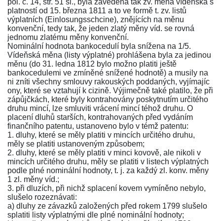
pol. č. 14, str. 51 sl.
, byla zavedena tak zv. měna vídeňská s
platností od 15. března 1811 a to ve formě t. zv. listů
výplatních (Einlosungsschcine), znějících na měnu
konvenční, tedy tak, že jeden zlatý měny víd. se rovná
jednomu zlatému měny konvenční.
Nominální hodnota bankocedulí byla snížena na 1/5.
Vídeňská měna (listy výplatné) prohlášena byla za jedinou
měnu (do 31. ledna 1812 bylo možno platiti ještě
bankocedulemi ve zmíněné snížené hodnotě) a musily na
ni zníti všechny smlouvy rakouských poddaných, vyjímajíc
ony, které se vztahují k cizině. Výjimečně také platilo, že při
zápůjčkách, které byly kontrahovány poskytnutím určitého
druhu mincí, lze smluviti vrácení mincí téhož druhu. O
placení dluhů starších, kontrahovaných před vydáním
finančního patentu, ustanoveno bylo v témž patentu:
1. dluhy, které se měly platiti v mincích určitého druhu,
měly se platiti ustanoveným způsobem;
2. dluhy, které se měly platiti v minci kovově, ale nikoli v
mincích určitého druhu, měly se platiti v listech výplatných
podle plné nominální hodnoty, t. j. za každý zl. konv. měny
1 zl. měny víd.;
3. při dluzích, při nichž splacení kovem vymíněno nebylo,
slušelo rozeznávati:
a) dluhy ze závazků založených před rokem 1799 slušelo
splatiti listy výplatnými dle plné nominální hodnoty;