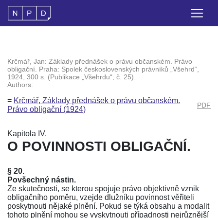
Krčmář, Jan: Základy přednášek o právu občanském. Právo
obligační. Praha: Spolek československých právníků „Všehrd“,
1924, 300 s. (Publikace „Všehrdu“, č. 25).
Authors:
=
Krčmář, Základy přednášek o právu občanském.
PDF
Právo obligační (1924)
Kapitola IV.
O POVINNOSTI OBLIGAČNÍ.
§ 20.
Povšechný nástin.
Ze skutečnosti, se kterou spojuje právo objektivně vznik
obligačního poměru, vzejde dlužníku povinnost věřiteli
poskytnouti nějaké plnění. Pokud se týká obsahu a modalit
tohoto plnění mohou se vyskytnouti případnosti nejrůznější