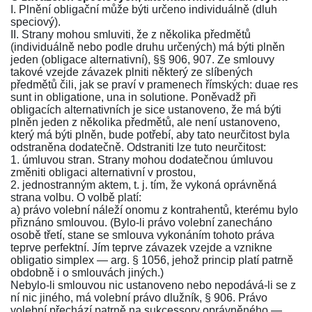
I. Plnění obligační může býti určeno individuálně (dluh
speciový).
II. Strany mohou smluviti, že z několika předmětů
(individuálně nebo podle druhu určených) má býti plněn
jeden (obligace alternativní),
§§ 906
,
907
. Ze smlouvy
takové vzejde závazek plniti některý ze slíbených
předmětů čili, jak se praví v pramenech římských: duae res
sunt in obligatione, una in solutione. Poněvadž při
obligacích alternativních je sice ustanoveno, že má býti
plněn jeden z několika předmětů, ale není ustanoveno,
který má býti plněn, bude potřebí, aby tato neurčitost byla
odstraněna dodatečně. Odstraniti lze tuto neurčitost:
1. úmluvou stran. Strany mohou dodatečnou úmluvou
změniti obligaci alternativní v prostou,
2. jednostranným aktem, t. j. tím, že vykoná oprávněná
strana volbu. O volbě platí:
a) právo volební náleží onomu z kontrahentů, kterému bylo
přiznáno smlouvou. (Bylo-li právo volební zanecháno
osobě třetí, stane se smlouva vykonáním tohoto práva
teprve perfektní. Jím teprve závazek vzejde a vznikne
obligatio simplex — arg.
§ 1056
, jehož princip platí patrně
obdobně i o smlouvách jiných.)
Nebylo-li smlouvou nic ustanoveno nebo nepodává-li se z
ní nic jiného, má volební právo dlužník,
§ 906
. Právo
volební přechází patrně na sukcessory oprávněného —