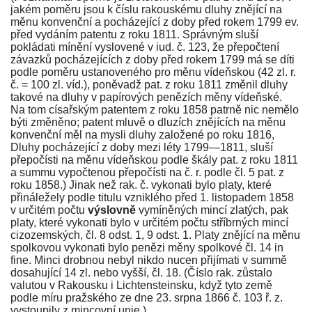
jakém poměru jsou k číslu rakouskému dluhy znějící na
měnu konvenční a pocházející z doby před rokem 1799 ev.
před vydáním patentu z roku 1811. Správným sluší
pokládati mínění vyslovené v iud. č. 123, že přepočtení
závazků pocházejících z doby před rokem 1799 má se díti
podle poměru ustanoveného pro měnu vídeňskou (42 zl. r.
č. = 100 zl. víd.), poněvadž pat. z roku 1811 změnil dluhy
takové na dluhy v papírových penězích měny vídeňské.
Na tom císařským patentem z roku 1858 patrně nic nemělo
býti změněno; patent mluvě o dluzích znějících na měnu
konvenční měl na mysli dluhy založené po roku 1816,
Dluhy pocházející z doby mezi léty 1799—1811, sluší
přepočísti na měnu vídeňskou podle škály pat. z roku 1811
a summu vypočtenou přepočísti na č. r. podle
čl. 5 pat. z
roku 1858
.) Jinak než rak. č. vykonati bylo platy, které
přináležely podle titulu vzniklého před 1. listopadem 1858
v určitém počtu
výslovně
vymíněných mincí zlatých, pak
platy, které vykonati bylo v určitém počtu stříbrných mincí
cizozemských, čl. 8 odst. 1, 9 odst. 1. Platy znějící na měnu
spolkovou vykonati bylo penězi měny spolkové čl. 14 in
fine. Minci drobnou nebyl nikdo nucen přijímati v summě
dosahující 14 zl. nebo vyšší, čl. 18. (Číslo rak. zůstalo
valutou v Rakousku i Lichtensteinsku, když tyto země
podle míru pražského
ze dne 23. srpna 1866 č. 103 ř. z.
vystoupily z mincovní unie.)