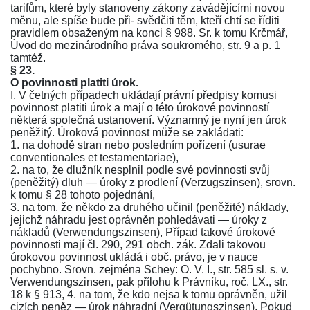
tarifům, které byly stanoveny zákony zavádějícími novou
měnu, ale spíše bude při- svědčiti těm, kteří chtí se říditi
pravidlem obsaženým na konci
§ 988
. Sr. k tomu
Krčmář,
Úvod do mezinárodního práva soukromého, str. 9
a p. 1
tamtéž.
§ 23.
O povinnosti platiti úrok.
I. V četných případech ukládají právní předpisy komusi
povinnost platiti úrok a mají o této úrokové povinností
některá společná ustanovení. Významný je nyní jen úrok
peněžitý. Úroková povinnost může se zakládati:
1. na dohodě stran nebo posledním pořízení (usurae
conventionales et testamentariae),
2. na to, že dlužník nesplnil podle své povinnosti svůj
(peněžitý) dluh — úroky z prodlení (Verzugszinsen), srovn.
k tomu § 28 tohoto pojednání,
3. na tom, že někdo za druhého učinil (peněžité) náklady,
jejichž náhradu jest oprávněn pohledávati — úroky z
nákladů (Verwendungszinsen), Případ takové úrokové
povinnosti mají
čl. 290
,
291 obch. zák.
Zdali takovou
úrokovou povinnost ukládá i obč. právo, je v nauce
pochybno. Srovn. zejména
Schey: O. V. I., str. 585 sl. s. v.
Verwendungszinsen
, pak přílohu k
Právníku, roč. LX., str.
18 k § 913
, 4. na tom, že kdo nejsa k tomu oprávněn, užil
cizích peněz — úrok náhradní (Vergütungszinsen), Pokud