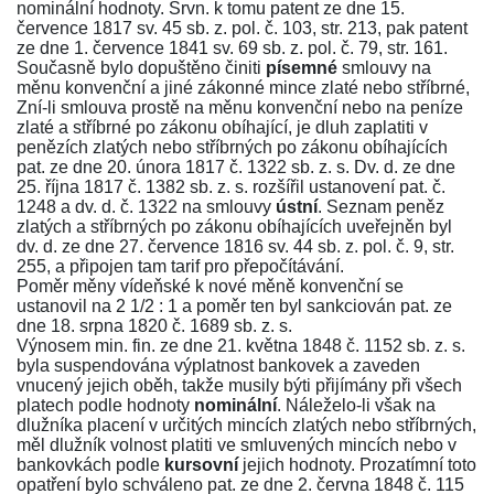
nominální hodnoty. Srvn. k tomu
patent ze dne 15.
července 1817 sv. 45 sb. z. pol. č. 103, str. 213
, pak
patent
ze dne 1. července 1841 sv. 69 sb. z. pol. č. 79, str. 161
.
Současně bylo dopuštěno činiti
písemné
smlouvy na
měnu konvenční a jiné zákonné mince zlaté nebo stříbrné,
Zní-li smlouva prostě na měnu konvenční nebo na peníze
zlaté a stříbrné po zákonu obíhající, je dluh zaplatiti v
penězích zlatých nebo stříbrných po zákonu obíhajících
pat. ze dne 20. února 1817 č. 1322 sb. z. s.
Dv. d. ze dne
25. října 1817 č. 1382 sb. z. s.
rozšířil ustanovení
pat. č.
1248
a
dv. d. č. 1322
na smlouvy
ústní
. Seznam peněz
zlatých a stříbrných po zákonu obíhajících uveřejněn byl
dv. d. ze dne 27. července 1816 sv. 44 sb. z. pol. č. 9, str.
255
, a připojen tam tarif pro přepočítávání.
Poměr měny vídeňské k nové měně konvenční se
ustanovil na 2 1/2 : 1 a poměr ten byl sankciován
pat. ze
dne 18. srpna 1820 č. 1689 sb. z. s.
Výnosem min. fin. ze dne 21. května 1848 č. 1152 sb. z. s.
byla suspendována výplatnost bankovek a zaveden
vnucený jejich oběh, takže musily býti přijímány při všech
platech podle hodnoty
nominální
. Náleželo-li však na
dlužníka placení v určitých mincích zlatých nebo stříbrných,
měl dlužník volnost platiti ve smluvených mincích nebo v
bankovkách podle
kursovní
jejich hodnoty. Prozatímní toto
opatření bylo schváleno
pat. ze dne 2. června 1848 č. 115