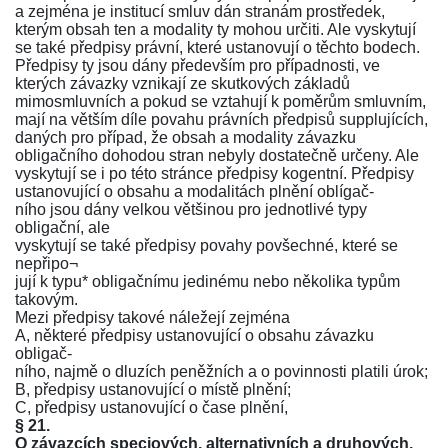
a zejména je institucí smluv dán stranám prostředek,
kterým obsah ten a modality ty mohou určiti. Ale vyskytují
se také předpisy právní, které ustanovují o těchto bodech.
Předpisy ty jsou dány především pro případnosti, ve
kterých závazky vznikají ze skutkových základů
mimosmluvních a pokud se vztahují k poměrům smluvním,
mají na větším díle povahu právních předpisů supplujících,
daných pro případ, že obsah a modality závazku
obligačního dohodou stran nebyly dostatečně určeny. Ale
vyskytují se i po této stránce předpisy kogentní. Předpisy
ustanovující o obsahu a modalitách plnění oblígač-
ního jsou dány velkou většinou pro jednotlivé typy
obligační, ale
vyskytují se také předpisy povahy povšechné, které se
nepřipo¬
jují k typu* obligačnímu jedinému nebo několika typům
takovým.
Mezi předpisy takové náležejí zejména
A, některé předpisy ustanovující o obsahu závazku
obligač-
ního, najmě o dluzích peněžních a o povinnosti platili úrok;
B, předpisy ustanovující o místě plnění;
C, předpisy ustanovující o čase plnění,
§ 21.
O závazcích speciových, alternativních a druhových.