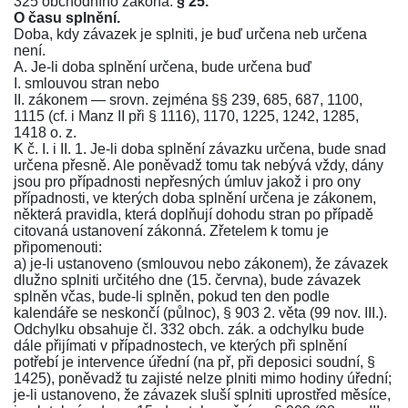
325 obchodního zákona
.
§ 25.
O času splnění.
Doba, kdy závazek je splniti, je buď určena neb určena
není.
A. Je-li doba splnění určena, bude určena buď
I. smlouvou stran nebo
II. zákonem — srovn. zejména
§§ 239
,
685
,
687
,
1100
,
1115
(cf. i Manz II při
§ 1116
),
1170
,
1225
,
1242
,
1285
,
1418 o. z.
K č. I. i II. 1. Je-li doba splnění závazku určena, bude snad
určena přesně. Ale poněvadž tomu tak nebývá vždy, dány
jsou pro případnosti nepřesných úmluv jakož i pro ony
případnosti, ve kterých doba splnění určena je zákonem,
některá pravidla, která doplňují dohodu stran po případě
citovaná ustanovení zákonná. Zřetelem k tomu je
připomenouti:
a) je-li ustanoveno (smlouvou nebo zákonem), že závazek
dlužno splniti určitého dne (15. června), bude závazek
splněn včas, bude-li splněn, pokud ten den podle
kalendáře se neskončí (půlnoc),
§ 903 2. věta
(
99 nov. III.
).
Odchylku obsahuje
čl. 332 obch. zák.
a odchylku bude
dále přijímati v případnostech, ve kterých při splnění
potřebí je intervence úřední (na př, při deposici soudní,
§
1425
), poněvadž tu zajisté nelze plniti mimo hodiny úřední;
je-li ustanoveno, že závazek sluší splniti uprostřed měsíce,