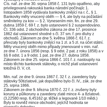
Cís. nař. ze dne 30. srpna 1858 č. 131
bylo opatřeno, aby
privilegovaná rakouská banka národní počínajíc 1.
listopadem 1858 vydávala bankovky znějící na r. č.,
§ 1
.
Bankovky měly vnucený oběh —
§ 4
, ale byly na požádání
směnitelny za kov —
§ 2
. Vynesením min. fin.
ze dne 29.
dubna 1859 č. 69 ř. z.
bylo ustanovení
§ 2
suspendováno.
Čl. 336 odst. 2 obchodního zákona ze dne 17. prosince
1862
dal ustanovení shodné s
čl. 37 sm. ř.
pro dluhy z
obchodů.
Zákonem ze dne 5. května 1866 č. 61 ř. z.
převzaty byly bankovky znějící na 1 zl. a 5 zl. na účet státní.
Měly vnucený oběh mimo případy jmenované v
min. nař.
ze dne 7. února 1856
(resp.
§ 9 odst. 2 pat. z roku 1858
) a v
§§ 8 odst. 1
a
9 odst. 1 pat. ze dne 27. dubna 1858
.
Zákonem ze dne 25. srpna 1866 č. 101 ř. z.
nastoupily na
místo těchto bankovek státovky, o nichž platí ustanovení
totožná čl. V, cit.
Min. nař. ze dne 9. února 1867 č. 32 ř. z.
zavedeny byly
státovky 50tizlatové, jak dopuštěno bylo
čl. IV,. zák. ze dne
25. srpna 1866
.
Zákonem ze dne 9. března 1870 č. 22 ř. z.
zrušeny byly
koruny a půlkoruny a zavedeny zlaté mince 4- a 8zlatové.
(3,22580 resp. 6,45162 gr. těžké a legované 1/10 mědi.)
Byly to rovněž mince obchodní, jejíchž hodnota se
stanovila dohodou.