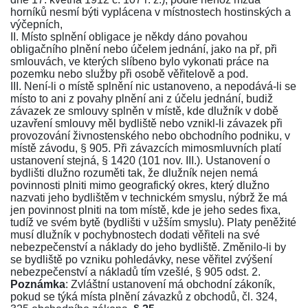
horníků nesmí býti vyplácena v místnostech hostinských a
výčepních,
II. Místo splnění obligace je někdy dáno povahou
obligačního plnění nebo účelem jednání, jako na př, při
smlouvách, ve kterých slíbeno bylo vykonati práce na
pozemku nebo služby při osobě věřitelově a pod.
III. Není-li o místě splnění nic ustanoveno, a nepodává-li se
místo to ani z povahy plnění ani z účelu jednání, budiž
závazek ze smlouvy splněn v místě, kde dlužník v době
uzavření smlouvy měl bydliště nebo vznikl-li závazek při
provozování živnostenského nebo obchodního podniku, v
místě závodu,
§ 905
. Při závazcích mimosmluvních platí
ustanovení stejná,
§ 1420
(
101 nov. III.
). Ustanovení o
bydlišti dlužno rozuměti tak, že dlužník nejen nemá
povinnosti plniti mimo geografický okres, který dlužno
nazvati jeho bydlištěm v technickém smyslu, nýbrž že má
jen povinnost plniti na tom místě, kde je jeho sedes fixa,
tudíž ve svém bytě (bydlišti v užším smyslu). Platy peněžité
musí dlužník v pochybnostech dodati věřiteli na své
nebezpečenství a náklady do jeho bydliště. Změnilo-li by
se bydliště po vzniku pohledávky, nese věřitel zvýšení
nebezpečenství a nákladů tím vzešlé,
§ 905 odst. 2
.
Poznámka
: Zvláštní ustanovení má obchodní zákoník,
pokud se týká místa plnění závazků z obchodů,
čl. 324
,