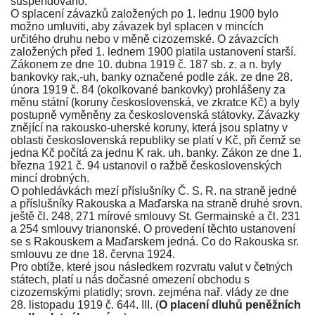
suspendováno.
O splacení závazků založených po 1. lednu 1900 bylo
možno umluviti, aby závazek byl splacen v mincích
určitého druhu nebo v měně cizozemské. O závazcích
založených před 1. lednem 1900 platila ustanovení starší.
Zákonem ze dne 10. dubna 1919 č. 187 sb. z. a n.
byly
bankovky rak,-uh, banky označené podle
zák. ze dne 28.
února 1919 č. 84
(okolkované bankovky) prohlášeny za
měnu státní (koruny československá, ve zkratce Kč) a byly
postupně vyměněny za československá státovky. Závazky
znějící na rakousko-uherské koruny, která jsou splatny v
oblasti československá republiky se platí v Kč, při čemž se
jedna Kč počítá za jednu K rak. uh. banky.
Zákon ze dne 1.
března 1921 č. 94
ustanovil o ražbě československých
mincí drobných.
O pohledávkách mezí příslušníky Č. S. R. na straně jedné
a příslušníky Rakouska a Maďarska na straně druhé srovn.
ještě
čl. 248
,
271 mírové smlouvy St. Germainské
a
čl. 231
a
254 smlouvy trianonské
. O provedení těchto ustanovení
se s Rakouskem a Maďarskem jedná. Co do Rakouska sr.
smlouvu ze dne 18. června 1924.
Pro obtíže, které jsou následkem rozvratu valut v četných
státech, platí u nás dočasné omezení obchodu s
cizozemskými platidly; srovn. zejména
nař. vlády ze dne
28. listopadu 1919 č. 644
. III. (
O placení dluhů peněžních