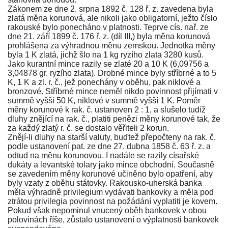
Zákonem ze dne 2. srpna 1892 č. 128 ř. z.
zavedena byla
zlatá měna korunová, ale nikoli jako obligatorní, ježto číslo
rakouské bylo ponecháno v platnosti. Teprve
cís. nař. ze
dne 21. září 1899 č. 176 ř. z.
(díl III,) byla měna korunová
prohlášena za výhradnou měnu zemskou. Jednotka měny
byla 1 K zlatá, jichž šlo na 1 kg ryzího zlata 3280 kusů.
Jako kurantní mince razily se zlaté 20 a 10 K (6,09756 a
3,04878 gr. ryzího zlata). Drobné mince byly stříbrné a to 5
K, 1 K a zl. r. č., jež ponechány v oběhu, pak niklové a
bronzové. Stříbrné mince neměl nikdo povinnost přijímati v
summě vyšší 50 K, niklové v summě vyšší 1 K. Poměr
měny korunové k rak. č. ustanoven 2 : 1, a slušelo tudíž
dluhy znějící na rak. č., platiti penězi měny korunové tak, že
za každý zlatý r. č. se dostalo věřiteli 2 korun.
Znějí-li dluhy na starší valuty, buďtež přepočteny na rak. č.
podle ustanovení
pat. ze dne 27. dubna 1858 č. 63 ř. z.
a
odtud na měnu korunovou. I nadále se razily císařské
dukáty a levantské tolary jako mince obchodní. Současně
se zavedením měny korunové učiněno bylo opatření, aby
byly vzaty z oběhu státovky. Rakousko-uherská banka
měla výhradně privilegium vydávati bankovky a měla pod
ztrátou privilegia povinnost na požádání vyplatiti je kovem.
Pokud však nepominul vnucený oběh bankovek v obou
polovinách říše, zůstalo ustanovení o výplatnosti bankovek