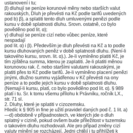
ustanovení i tu;
β) dluhují se peníze korunové měny nebo starších valut
rakouských, Dluh je převésti na Kč podle tarifů uvedených
pod b) β), a splatiti tento dluh umluvenými penězi podle
kursu v době splatnosti dluhu. Srovn. ostatně, co bylo
pověděno pod lit. α);
γ) dluhují se peníze cizí nebo vůbec peníze, které
nespadají
pod lit. α) i β). Především je dluh převésti na Kč a to podle
kursu dluhovaných peněz v době splatnosti dluhu. (Není-li
takového kursu, srovn. lit. α).). Je-li vymíněno platiti Kč, je
tím zjištěna summa, kterou je zaplatiti. Je-li platiti měnou
korunovou rak. č. nebo staršími valutami rakouskými, je
platiti přes to Kč podle tarifů. Je-li vymíněno placení penězi
jinými, dlužno summu vyjádřenou v Kč převésti na ony
peníze a to podle jejich kursu v době splatnosti dluhu.
(Nemají-li kursu, platí, co bylo pověděno pod lit. α).
§ 989
platí i tu. Sr. k tomu všemu přílohu k
Právníku, ročník LX.,
str. 71 sl.
2. Dluhy, které je splatiti v cizozemsku.
Hledíc k
§ 905
in fine je užití pravidel daných pod č. 1 lit. a)
—d) obdobně v případnostech, ve kterých jde o dluh
splatný v cizině, pokud ovšem bude příležitost v tuzemsku
o takovém dluhu rozhodovali. Ale pro případ změny cizí
valuty mínění se rozcházejí. Jedni chtějí i tu přihlížeti k