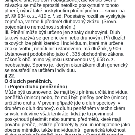
závazku se může sprostiti netoliko poskytnutím tohoto
plnění, nýbrž také poskytnutím plnění jiného — srovn. na
př.
§§ 934 o. z.
,
410 c. ř. sd.
Podstatný rozdíl se vyskytuje
zejména, vezme-li předmět dluhovaný zkázu. (Srovn.
pojednání o nemožností splnění.)
III. Plnění může býti určeno jen znaky druhovými. Dluh
takový nazývá se generickým nebo druhovým. Při dluzích
takových lze plniti kterékoli individuum, které má určené
znaky. Volbu, není-li nic ustanoveno, má dlužník,
§ 906
.
Ustanovení podobného jako
čl. 335 obchodního zákona
zákoník obč. mimo výjimku ustanvenou v
§ 658 o. z.
neobsahuje. Sporno je, kterým okamžikem dluh generický
se soustředí na určitém individuu.
§ 22.
O dluzích peněžních.
I. (
Pojem dluhu peněžného
).
Může býti ustanoveno, že mají býti plněna určitá individua
peněžitá (mince) nebo, že mají býti plněny peníze (mince)
určitého druhu. V prvém případě jde o dluh speciový, v
druhém o dluh druhový. o dluhu peněžném v technickém
smyslu mluvíme však tenkráte, když je tu povinnost
poskytnouti předmět nebo summu předmětů, které mají
povahu peněz, jestliže předměty ty jsou in iobligatione jako
obecné měnidlo, takže individuálná i generická totožnost