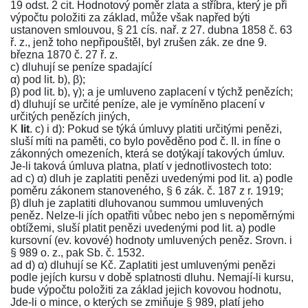
19 odst. 2 cit.
Hodnotový poměr zlata a stříbra, který je při
výpočtu položiti za základ, může však napřed býti
ustanoven smlouvou,
§ 21 cís. nař. z 27. dubna 1858 č. 63
ř. z.
, jenž toho nepřipouštěl, byl zrušen
zák. ze dne 9.
března 1870 č. 27 ř. z.
c) dluhují se peníze spadající
α) pod lit. b), β);
β) pod lit. b), γ); a je umluveno zaplacení v týchž penězích;
d) dluhují se určité peníze, ale je vymíněno placení v
určitých penězích jiných,
K
lit
. c) i d): Pokud se týká úmluvy platiti určitými penězi,
sluší míti na paměti, co bylo pověděno pod č. II. in fíne o
zákonných omezeních, která se dotýkají takových úmluv.
Je-li taková úmluva platna, platí v jednotlivostech toto:
ad c) α) dluh je zaplatiti penězi uvedenými pod lit. a) podle
poměru zákonem stanoveného,
§ 6 zák. č. 187 z r. 1919
;
β) dluh je zaplatiti dluhovanou summou umluvených
peněz. Nelze-li jích opatřiti vůbec nebo jen s nepoměrnými
obtížemi, sluší platit penězi uvedenými pod lit. a) podle
kursovní (ev. kovové) hodnoty umluvených peněz. Srovn. i
§ 989 o. z.
, pak
Sb. č. 1532
.
ad d) α) dluhují se Kč. Zaplatiti jest umluvenými penězi
podle jejích kursu v době splatnosti dluhu. Nemají-li kursu,
bude výpočtu položiti za základ jejich kovovou hodnotu,
Jde-li o mince, o kterých se zmiňuje
§ 989
, platí jeho