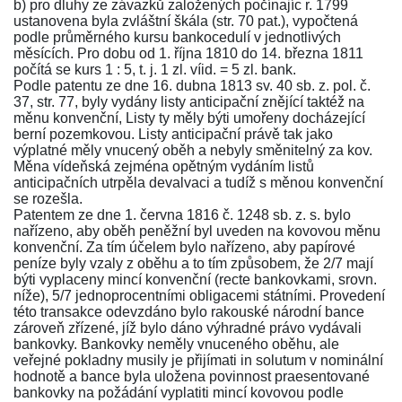
b) pro dluhy ze závazků založených počínajíc r. 1799
ustanovena byla zvláštní škála (
str. 70 pat.
), vypočtená
podle průměrného kursu bankocedulí v jednotlivých
měsících. Pro dobu od 1. října 1810 do 14. března 1811
počítá se kurs 1 : 5, t. j. 1 zl. víid. = 5 zl. bank.
Podle
patentu ze dne 16. dubna 1813 sv. 40 sb. z. pol. č.
37, str. 77
, byly vydány listy anticipační znějící taktéž na
měnu konvenční, Listy ty měly býti umořeny docházející
berní pozemkovou. Listy anticipační právě tak jako
výplatné měly vnucený oběh a nebyly směnitelný za kov.
Měna vídeňská zejména opětným vydáním listů
anticipačních utrpěla devalvaci a tudíž s měnou konvenční
se rozešla.
Patentem ze dne 1. června 1816 č. 1248 sb. z. s.
bylo
nařízeno, aby oběh peněžní byl uveden na kovovou měnu
konvenční. Za tím účelem bylo nařízeno, aby papírové
peníze byly vzaly z oběhu a to tím způsobem, že 2/7 mají
býti vyplaceny mincí konvenční (recte bankovkami, srovn.
níže), 5/7 jednoprocentními obligacemi státními. Provedení
této transakce odevzdáno bylo rakouské národní bance
zároveň zřízené, jíž bylo dáno výhradné právo vydávali
bankovky. Bankovky neměly vnuceného oběhu, ale
veřejné pokladny musily je přijímati in solutum v nominální
hodnotě a bance byla uložena povinnost praesentované
bankovky na požádání vyplatiti mincí kovovou podle