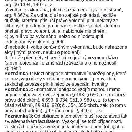
arg.
§§ 1394
,
1407 o. z.
;
b) volba je vykonána, jakmile oznámena byla protistraně,
arg.
§ 862a
. Za volbu dlužno zajisté pokládati, jestliže
dlužník, kterému přísluší právo volební, plnil některý ze
slíbených předmětů, po případě, jestliže věřitel, kterému
přísluší právo volební, přijal nabídnuté mu plnění;
c) byla-li volba vykonána, nelze od ní odstoupiti
jednostranným aktem,
§ 906
;
d) nebude-li volba oprávněným vykonána, bude nahrazena
akty jinými (srovn. nauku o prodlení);
3. tím, že předměty slíbené mimo jediný vezmou zkázu
(srovn. pojednání o změnách závazku a o nemožností
splnění).
Poznámka
1: Mezi obligace alternativní náležejí ony, které
se nazývají někdy smíšeně generickými, t. j. ony, které
zakládají závazek plniti něco ze speciální kvantity.
Poznámka
2: Alternativní obligace vzejíti mohou i mimo
případ smlouvy. Srovn. zejména
§ 483
,
§ 650 o. z.
(o tom v
právu dědickém),
§ 693
,
§ 934
,
951
,
§ 980 o. z.
(o tom v
části zvláštní),
§§ 919
,
920
;
čl. 354
,
355 obch. zák.
(o tom v
právu obchodním),
§ 17 řádu odp.
,
§ 410 c. ř. sd.
Poznámka
3: Od obligace alternativní sluší rozeznávati tak
zv. alternativám facultatem. Vyskytují se totiž případnosti,
ve kterých dlužník zavázán je k určitému plnění (obligatio
simplex, una res est in obligatione), ale tohoto svého