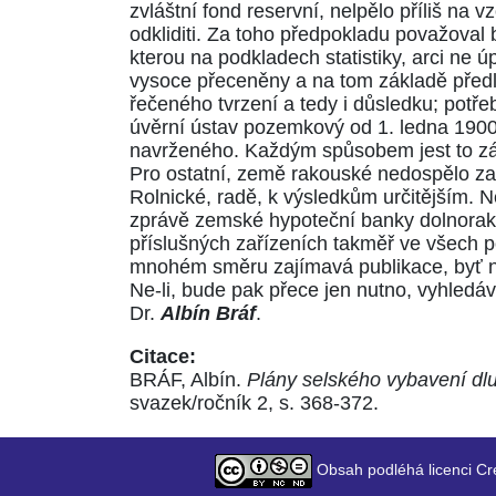
zvláštní fond reservní, nelpělo příliš na
odkliditi. Za toho předpokladu považoval 
kterou na podkladech statistiky, arci ne 
vysoce přeceněny a na tom základě předluž
řečeného tvrzení a tedy i důsledku; potř
úvěrní ústav pozemkový od 1. ledna 1900
navrženého. Každým spůsobem jest to zál
Pro ostatní, země rakouské nedospělo z
Rolnické, radě, k výsledkům určitějším. 
zprávě zemské hypoteční banky dolnorako
příslušných zařízeních takměř ve všech p
mnohém směru zajímavá publikace, byť neby
Ne-li, bude pak přece jen nutno, vyhledáv
Dr.
Albín Bráf
.
Citace:
BRÁF, Albín.
Plány selského vybavení d
svazek/ročník 2, s. 368-372.
Obsah podléhá licenci Cr