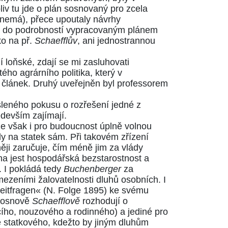
iv tu jde o plán sosnovaný pro zcela
 nemá), přece upoutaly návrhy
m do podrobností vypracovaným plánem
ko na př.
Schaefflův
, ani jednostrannou
 loňské, zdají se mi zasluhovati
tého agrárního politika, který v
článek. Druhý uveřejněn byl professorem
eného pokusu o rozřešení jedné z
edevším zajímají.
že však i pro budoucnost úplně volnou
 na statek sám. Při takovém zřízení
ěji zaručuje, čím méně jim za vlády
a jest hospodářská bezstarostnost a
 I pokládá tedy
Buchenberger
za
ezeními žalovatelnosti dluhů osobních. I
itfragen« (N. Folge 1895)
ke svému
v osnově
Schaefflově
rozhodují o
cího, nouzového a rodinného) a jediné pro
e statkového, kdežto by jiným dluhům