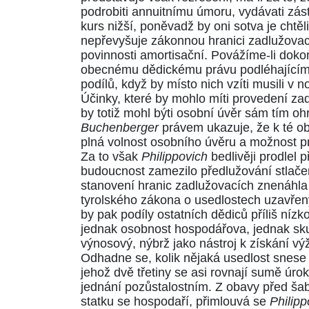
podrobiti annuitnímu úmoru, vydávati zásta
kurs nižší, poněvadž by oni sotva je chtěl
nepřevyšuje zákonnou hranici zadlužovací
povinnosti amortisační. Povážíme-li doko
obecnému dědickému právu podléhajícím, b
podílů, když by místo nich vzíti musili v 
Účinky, které by mohlo míti provedení za
by totiž mohl býti osobní úvěr sám tím o
Buchenberger
právem ukazuje, že k té ob
plná volnost osobního úvěru a možnost pr
Za to však
Philippovich
bedlivěji prodlel p
budoucnost zamezilo předlužování stlač
stanovení hranic zadlužovacích znenáhla 
tyrolského zákona o usedlostech uzavřený
by pak podíly ostatních dědiců příliš ní
jednak osobnost hospodářova, jednak sku
výnosový, nýbrž jako nástroj k získání vý
Odhadne se, kolik nějaká usedlost snese
jehož dvě třetiny se asi rovnají sumě úr
jednání pozůstalostním. Z obavy před šab
statku se hospodaří, přimlouvá se
Philipp