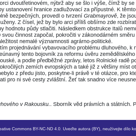
 vzorci dvoutřetinovém, nýbrž aby se šlo i výše, čímž by 
by ustanovení hranice zadlužovací za přípustné. K těmto
úplně bezpečných, provedl o tvrzení
Grabmayrově
, že js
eny. Z čísel, jež by bylo arci příliš obšírno zde rozbír
eby hodnotu půdy stlačiti. Následkem obstrukce Italů ne
 svou činnost započal, pokročiti v zákonodárném směru
ežitost nemalé významnosti agrárno-politické.
atím projednávání vybavovacího problému dluhového, k
Neúnavný tento bojovník za reformu úvěru zemědělského 
uské, a podle předběžné zprávy, letos Rolnické radě p
okročilých zemích evropských a také již z většiny míst 
lo z předu jisto, poskytne-li právě v té otázce, pro kte
ati pro ni své cesty zvláštní. Žeť tak snadno více neusne
luhového v Rakousku.
. Sborník věd právních a státních. 
eative Commons BY-NC-ND 4.0. Uveďte autora (BY), neužívejte dílo ko