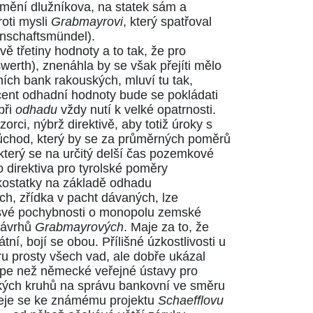
jmění dlužníkova, na statek sám a
oti mysli
Grabmayrovi
, který spatřoval
nschaftsmündel).
ě třetiny hodnoty a to tak, že pro
erth), znenáhla by se však přejíti mělo
ích bank rakouských, mluví tu tak,
rocent odhadní hodnoty bude se pokládati
při
odhadu
vždy nutí k velké opatrnosti.
ci, nýbrž direktivě, aby totiž úroky s
důchod, který by se za průměrných poměrů
 který se na určitý delší čas pozemkové
o direktiva pro tyrolské poměry
lkostatky na základě odhadu
ch, zřídka v pacht dávaných, lze
e své pochybnosti o monopolu zemské
 návrhů
Grabmayrových
. Maje za to, že
ní, bojí se obou. Přílišné úzkostlivosti u
u prosty všech vad, ale dobře ukázal
lépe než německé veřejné ústavy pro
ckých kruhů na správu bankovní ve směru
ceje se ke známému projektu
Schaefflovu