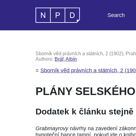
Search
Sborník věd právních a státních, 2 (1902). Prah
Authors:
Bráf, Albín
=
Sborník věd právních a státních, 2 (190
PLÁNY SELSKÉHO
Dodatek k článku stejn
Grabmayrovy
návrhy na zavedení zákonné
hypoteční bance tamní, pokud jde o kni