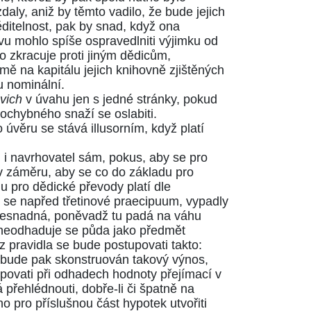
daly, aniž by těmto vadilo, že bude jejich
ěditelnost, pak by snad, když ona
vu mohlo spíše ospravedlniti výjimku od
o zkracuje proti jiným dědicům,
ě na kapitálu jejich knihovně zjištěných
u nominální.
ovich
v úvahu jen s jedné stránky, pokud
ochybného snaží se oslabiti.
věru se stává illusorním, když platí
i navrhovatel sám, pokus, aby se pro
 záměru, aby se co do základu pro
 pro dědické převody platí dle
 se napřed třetinové praecipuum, vypadly
i nesnadná, poněvadž tu padá na váhu
 neodhaduje se půda jako předmět
z pravidla se bude postupovati takto:
 bude pak skonstruován takový výnos,
povati při odhadech hodnoty přejímací v
přehlédnouti, dobře-li či špatně na
o pro příslušnou část hypotek utvořiti