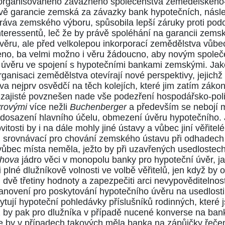
 organisovaného závazného společenstva zemědělského«
ávě garancie zemská za závazky bank hypotečních, násl
práva zemského výboru, spůsobila lepší záruky proti 
nteressentů, leč že by právě spoléhání na garancii zem
úvěru, ale před velkolepou inkorporací zemědělstva vůb
eno, ba velmi možno i věru žádoucno, aby novým společ
 úvěru ve spojení s hypotečními bankami zemskými. Jako
anisaci zemědělstva otevírají nové perspektivy, jejichž
 nejprv osvědčí na těch kolejích, které jim zatím zákon
t zajisté povznešen nade vše podezření hospodářsko-poli
rovými
více nežli
Buchenberger
a především se nebojí 
 k dosazení hlavního účelu, obmezení úvěru hypotečního
itosti by i na dále mohly jiné ústavy a vůbec jiní věřitel
ad srovnávací pro chování zemského ústavu při odhadech
 vůbec místa neměla, ježto by při uzavřených usedlostec
chova
jádro věci v monopolu banky pro hypoteční úvěr, 
ři plné dlužníkově volnosti ve volbě věřitelů, jen když by 
vě třetiny hodnoty a zapezpečiti arci nevypověditelnost 
anovení pro poskytování hypotečního úvěru na usedlost
tují hypoteční pohledávky příslušníků rodinných, které 
by pak pro dlužníka v případě nucené konverse na banku
 že by v případech takových měla banka na zápůjčky řeče