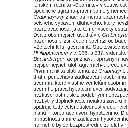
loňském ročníku »Sborníku« v souvislosti
specifické agrárno-právní poměry německo
Grabmayrovy
značnou měrou pozornost v
selského vybavení dluhového, který nevz
požadovačností, jako téměř všecky ostatn
Dva z obšírnějších úsudkův o
Grabmayro
pozornosti bližší. Jeden pochází od bade
»Zeitschrift für gesammte Staatswissenscha
Philippovichem
v
č. 336. a 337. vídeňské
Buchmberger
, ač přiznává, opravným n
nejspornějších úloh agrárních«, přece uvá
První námitka platí tomu, že
Grabmayr
si
dráhu ponechává zadlužování osobnímu, 
úvěrním, které vlastně věřitelům osobním
úvěrního práva hypoteční úvěr podvazují
nezkušenost naskrz podobným nebezpečím
nezbytný doplněk ještě nějakou závoru pr
spatřuje tedy větší důslednost v doplňcíc
plánu inkorporace úvěru hypotečního. Dle
přípustnosti a míře zadlužení hypotečníh
ně mohlo by se bezprostředně za dluhy h