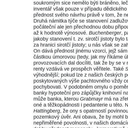
soukromým sice nemělo býti bráněno, leč 
inventář však pouze v případu dědického 
přednost svého návrhu právě v tom, že 
Druhá námitka týče se stanovení zadlužo
počáteční ale jen přechodnou dobu připou
až k hodnotě výnosové.
Buchenberger
, 
jakoby stanovení t. zv. sirotčí jistoty by
za hranici sirotčí jistoty; u nás však se 
On dává přednost jinému vzorci, jejž sám 
částkou úmorovou (tedy, jak my říkáme ú
provozovacích dal docíliti, tak že by se 
renty vzdává ve prospěch věřitele. Také
S
výhodnější; pokud lze z našich českých p
poskytovaných výše pachtovného vždy cenn
pochybovati. V podobném omylu o poměr
banky hypoteční pro zápůjčky knihovní na
může banka, kterou
Grabmayr
má na zřete
oné a těžkopádnosti i pedanterie u této.
Hattingberg
, že ony s opatrností povinn
pozemkový úvěr. Ani obava, že by mohl b
nepřiměřené povolnosti, v našich domác