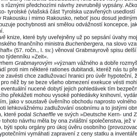
 s různými předchozími návrhy zevrubněji vypsány. Ačkol
- tyrolské (vlašská část Tyrolska uzavřených usedlostí
 Rakousku i mimo Rakousko, neboť jsou dosud jediný
buzuje pochybnosti ani smělou odvážností koncepce, ja
í.
vě
knize, které byly uveřejněny už po sepsání úvahy mojí
nského finančního ministra
Buchenbergera
, na slovo vza
ft« (57. ročn., I. sv.)
věnoval Grabmayrově spisu delší 
ho týdenníku »Zeit«
.
ávrhem
Grabmayrovým
»význam vážného a dobře rozmyšl
dí proti nim některé rationes dubitandi, kteréž nás tu př
ce zavésti chce zadlužovací hranici pro úvěr hypoteční, 
pro něž by se beze všeho obmezení exekuce vésti mohly
 eventuální nucené dobytí jejich pohledávek tím bezpečn
cího překážeti mohou vysoké pohledávky knihovní, vydán
, jako v soustavě úvěrního obchodu naprosto volného.
oti lehkovážnému zadlužování osobnímu a to jistými obm
h, které podal
Schaeffle
ve svých
»Deutsche Kern- und Ze
 tohoto návrhu měla by ona zvláštní společenstva, jež 
o, býti spolu orgány pro úkoj úvěru osobního (provozova
ypotečními vymáhati zapravení z ceny statku a inventář