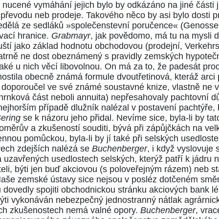
nucené vymáhání jejich bylo by odkázáno na jiné části 
převodu neb prodeje. Takového něco by asi bylo dosti pr
nedělá ze sedláků »společenstevní poručence« (Genosse
vací hranice.
Grabmayr
, jak povědomo, má tu na mysli dv
ští jako základ hodnotu obchodovou (prodejní, Verkehrsw
patrně ne dost obeznámený s pravidly zemských hypotečn
lo také u nich věcí libovolnou. On má za to, že padesát p
zahostila obecně známá formule dvoutřetinová, kteráž arci 
doporoučel ve své známé soustavné knize, vlastně ne vzor
hrnková část neboli annuita) nepřesahovaly pachtovní 
v nejhorším případě dlužník nalézal v postavení pachtýře,
ering
se k názoru jeho přidal. Nevíme sice, byla-li by tat
oměrův a zkušeností souditi, bývá při zápůjčkách na ve
ou pomůckou, byla-li by jí také při selských usedloste
ech zdejších nalézá se
Buchenberger
, i když vyslovuj
 uzavřených usedlostech selských, kterýž patří k jádru
li, býti jen buď akciovou (s poloveřejným rázem) neb stát
 Naše zemské ústavy sice nejsou v posléz dotčeném směr
ou dovedly spojiti obchodnickou stránku akciových bank 
ýti vykonáván nebezpečný jednostranný nátlak agrárni
ích zkušenostech nemá valné opory.
Buchenberger
, vra