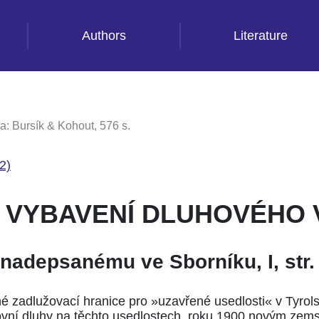
Authors
Literature
a: Bursík & Kohout, 576 s.
2)
 VYBAVENÍ DLUHOVÉHO 
ě nadepsanému ve
Sborníku, I, str
 zadlužovací hranice pro »uzavřené usedlosti« v Tyro
hovní dluhy na těchto usedlostech, roku 1900 novým ze