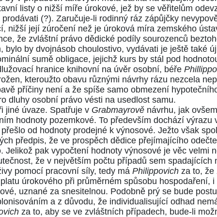
vní listy o nižší míře úrokové, jež by se věřitelům odevz
i prodávati (?). Zaručuje-li rodinný ráz zápůjčky nevypov
, nižší její zúročení než je úroková míra zemského ústa
nce, že zvláštní právo dědické podíly sourozenců beztoh
ylo by dvojnásob choulostivo, vydávati je ještě také újm
nominální sumě obligace, jejichž kurs by stál pod hodnoto
dlužovací hranice knihovní na úvěr osobní, béře
Phillipp
hrožen, kteroužto obavu různými návrhy rázu nezcela nep
avě příčiny není a že spíše samo obmezení hypotečního ú
o dluhy osobní právo vésti na usedlost samu.
ři jiné úvaze. Spatřuje v
Grabmayrově
návrhu, jak ovšem 
ením hodnoty pozemkové. To především dochází výrazu v
přešlo od hodnoty prodejné k výnosové. Ježto však spolu
ch předpis, že ve prospěch dědice přejímajícího odečte
zko. Jelikož pak vypočtení hodnoty výnosové je věc velm
tečnost, že v největším počtu případů sem spadajících
živy pomocí pracovní síly, tedy má
Philippovich
za to, že 
 platu úrokového při průměrném spůsobu hospodaření, i
okové, uznané za snesitelnou. Podobně prý se bude postu
lonisováním a z důvodu, že individualisující odhad nemá 
ovich
za to, aby se ve zvláštních případech, bude-li možn