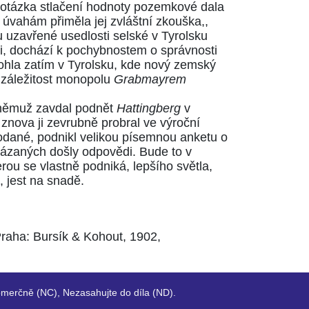
se otázka stlačení hodnoty pozemkové dala
 úvahám přiměla jej zvláštní zkouška,,
ou uzavřené usedlosti selské v Tyrolsku
ati, dochází k pochybnostem o správnosti
mohla zatím v Tyrolsku, kde nový zemský
 záležitost monopolu
Grabmayrem
 němuž zavdal podnět
Hattingberg
v
znova ji zevrubně probral ve výroční
odané, podnikl velikou písemnou anketu o
otázaných došly odpovědi. Bude to v
rou se vlastně podniká, lepšího světla,
, jest na snadě.
Praha: Bursík & Kohout, 1902,
merčně (NC), Nezasahujte do díla (ND).