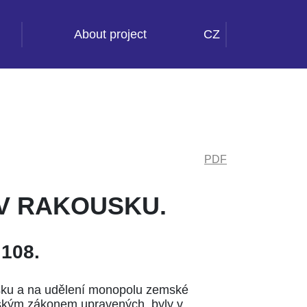
About project
CZ
PDF
V RAKOUSKU.
. 108
.
lsku a na udělení monopolu zemské
mským zákonem upravených, byly v