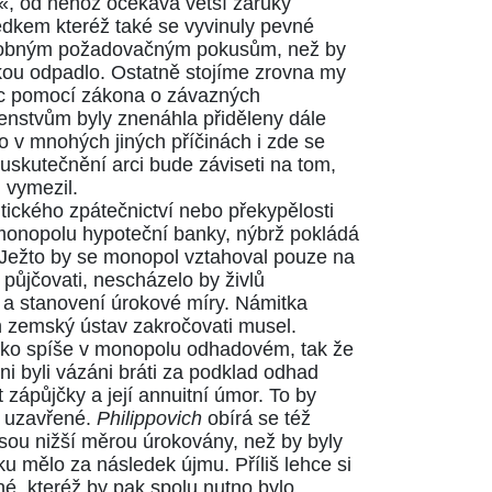
, od něhož očekává větší záruky
edkem kteréž také se vyvinuly pevné
podobným požadovačným pokusům, než by
skou odpadlo. Ostatně stojíme zrovna my
ec pomocí
zákona o závazných
enstvům byly znenáhla přiděleny dále
 v mnohých jiných příčinách i zde se
 uskutečnění arci bude záviseti na tom,
 vymezil.
tického zpátečnictví nebo překypělosti
monopolu hypoteční banky, nýbrž pokládá
. Ježto by se monopol vztahoval pouze na
é půjčovati, nescházelo by živlů
 a stanovení úrokové míry. Námitka
h zemský ústav zakročovati musel.
jako spíše v monopolu odhadovém, tak že
oni byli vázáni bráti za podklad odhad
zápůjčky a její annuitní úmor. To by
i uzavřené.
Philippovich
obírá se též
jsou nižší měrou úrokovány, než by byly
 mělo za následek újmu. Příliš lehce si
né, kteréž by pak spolu nutno bylo