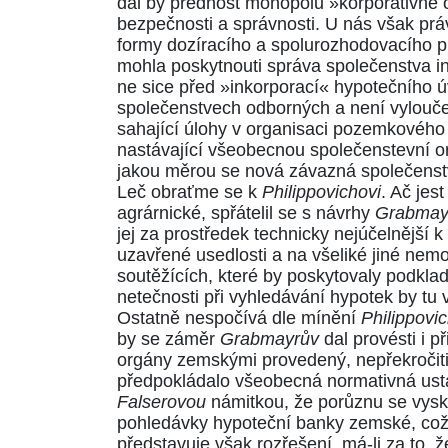
dal by přednost monopolu »korporativně
bezpečnosti a správnosti. U nás však pr
formy dozíracího a spolurozhodovacího 
mohla poskytnouti správa společenstva i
ne sice před »inkorporací« hypotečního 
společenstvech odborných
a není vylouč
sahající úlohy v organisaci pozemkového
nastávající všeobecnou společenstevní org
jakou měrou se nová závazná společenstva
Leč obraťme se k
Philippovichovi
. Ač jes
agrárnické, spřátelil se s návrhy
Grabmay
jej za prostředek technicky nejúčelnější
uzavřené usedlosti a na všeliké jiné nemov
soutěžících, které by poskytovaly podkl
netečnosti při vyhledávání hypotek by tu
Ostatně nespočívá dle mínění
Philippovi
by se záměr
Grabmayrův
dal provésti i p
orgány zemskými provedený, nepřekročiti d
předpokládalo všeobecná normativná ust
Falserovou
námitkou, že porůznu se vysky
pohledávky hypoteční banky zemské, což 
představuje však rozřešení, má-li za to,