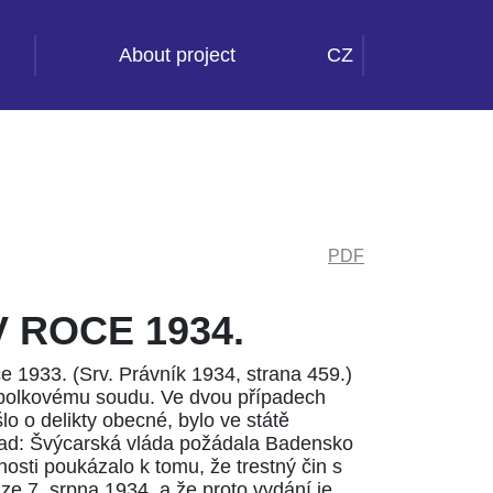
About project
CZ
PDF
 ROCE 1934.
ce 1933. (Srv.
Právník 1934, strana 459
.)
spolkovému soudu. Ve dvou případech
lo o delikty obecné, bylo ve státě
ípad: Švýcarská vláda požádala Badensko
osti poukázalo k tomu, že trestný čin s
ze 7. srpna 1934, a že proto vydání je