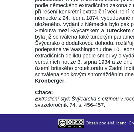
podle
německého extradičního zákona
z 
při řešení konkrétní extradiční věci nen
německé z 24. ledna 1874, vybudované na
uloženého. Vydání z Německa bylo pak p
Smlouva mezi Švýcarskem a
Tureckem
o
byla již schválena také tureckým parlame
Švýcarsko o dodatkovou dohodu, rozšiřují
podepsána ve Washingtonu dne 10. ledn
extradičních deliktů podle smlouvy o vydá
verbálních not ze 3. srpna 1934 a ze dne
území britského protektorátu v Zadní Indi
schválena spolkovým shromážděním dne 
Kronberger
.
Citace:
Extradiční styk Švýcarska s cizinou v roc
svazek/ročník 74, s. 456-457.
Obsah podléhá licenci Cr