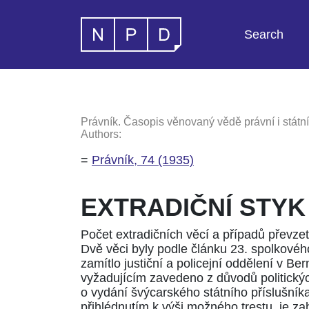
Search
Právník. Časopis věnovaný vědě právní i státní
Authors:
=
Právník, 74 (1935)
EXTRADIČNÍ STYK
Počet extradičních věcí a případů převzetí
Dvě věci byly podle
článku 23. spolkovéh
zamítlo justiční a policejní oddělení v Be
vyžadujícím zavedeno z důvodů politickýc
o vydání švýcarského státního příslušník
přihlédnutím k výši možného trestu, je 