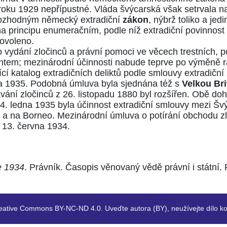
roku 1929 nepřípustné. Vláda švýcarská však setrvala na
í rozhodným německý extradiční
zákon
, nýbrž toliko a je
 principu enumeračním, podle níž extradiční povinnost 
ovoleno.
 vydání zločinců a právní pomoci ve věcech trestních, 
ntem; mezinárodní účinnosti nabude teprve po výměně rat
cí katalog extradičních deliktů podle smlouvy extradičn
a 1935. Podobná úmluva byla sjednána též s
Velkou Bri
vání zločinců z 26. listopadu 1880 byl rozšířen. Obě do
 4. ledna 1935 byla účinnost extradiční smlouvy mezi Švý
i a na Borneo. Mezinárodní úmluva o potírání obchodu zle
13. června 1934.
e 1934
. Právník. Časopis věnovaný vědě právní i státní.
eative Commons BY-NC-ND 4.0. Uveďte autora (BY), neužívejte dílo ko