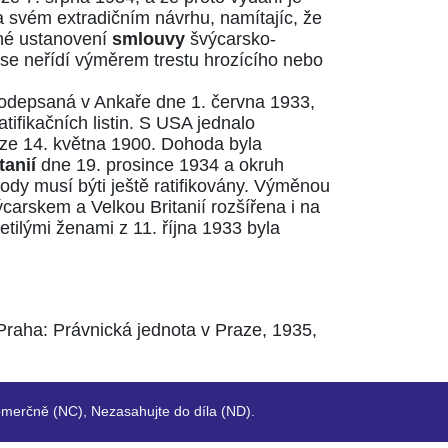
 svém extradičním návrhu, namítajíc, že
diné ustanovení
smlouvy
švýcarsko-
se neřídí výměrem trestu hrozícího nebo
podepsaná v Ankaře dne 1. června 1933,
ifikačních listin. S USA jednalo
í ze 14. května 1900. Dohoda byla
tanií
dne 19. prosince 1934 a okruh
hody musí býti ještě ratifikovány. Výměnou
carskem a Velkou Britanií rozšířena i na
tilými ženami z 11. října 1933 byla
 Praha: Právnická jednota v Praze, 1935,
merčně (NC), Nezasahujte do díla (ND).