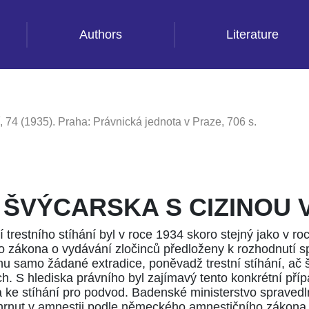
Authors
Literature
, 74 (1935). Praha: Právnická jednota v Praze, 706 s.
 ŠVÝCARSKA S CIZINOU V
 trestního stíhání byl v roce 1934 skoro stejný jako v ro
o zákona o vydávání zločinců
předloženy k rozhodnutí 
rnu samo žádané extradice, poněvadž trestní stíhání, ač š
h. S hlediska právního byl zajímavý tento konkrétní př
a ke stíhání pro podvod. Badenské ministerstvo spravedln
zahrnut v amnestii podle německého
amnestičního zákona