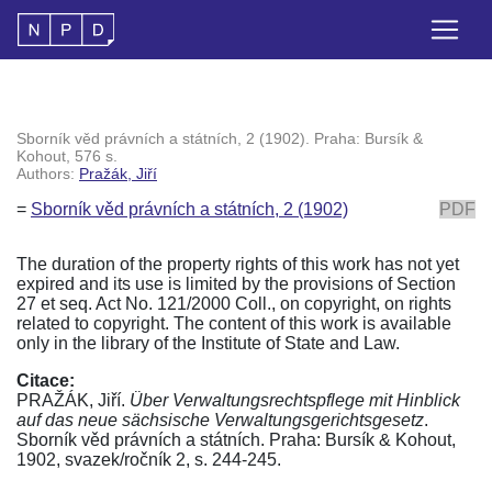
Sborník věd právních a státních, 2 (1902). Praha: Bursík &
Kohout, 576 s.
Authors:
Pražák, Jiří
=
Sborník věd právních a státních, 2 (1902)
PDF
The duration of the property rights of this work has not yet
expired and its use is limited by the provisions of Section
27 et seq. Act No. 121/2000 Coll., on copyright, on rights
related to copyright. The content of this work is available
only in the library of the Institute of State and Law.
Citace:
PRAŽÁK, Jiří.
Über Verwaltungsrechtspflege mit Hinblick
auf das neue sächsische Verwaltungsgerichtsgesetz
.
Sborník věd právních a státních. Praha: Bursík & Kohout,
1902, svazek/ročník 2, s. 244-245.