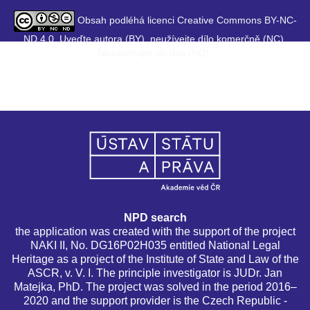
Obsah podléhá licenci Creative Commons BY-NC-
ND 4.0. Uveďte autora (BY), neužívejte dílo komerčně (NC),
Nezasahujte do díla (ND).
NPD search
the application was created with the support of the project
NAKI II, No. DG16P02H035 entitled National Legal
Heritage as a project of the Institute of State and Law of the
ASCR, v. V. I. The principle investigator is JUDr. Jan
Matejka, PhD. The project was solved in the period 2016–
2020 and the support provider is the Czech Republic -