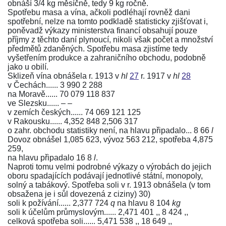
obnáší 3/4 kg měsíčně, tedy 9 kg ročně.
Spotřebu masa a vína, ačkoli podléhají rovněž dani
spotřební, nelze na tomto podkladě statisticky zjišťovat i,
poněvadž výkazy ministerstva financí obsahují pouze
příjmy z těchto daní plynoucí, nikoli však počet a množství
předmětů zdaněných. Spotřebu masa zjistíme tedy
vyšetřením produkce a zahraničního obchodu, podobně
jako u obilí.
Sklizeň vína obnášela r. 1913 v
hl
27
r. 1917 v
hl
28
v Čechách...... 3 990 2 288
na Moravě...... 70 079 118 837
ve Slezsku...... –⁠ –⁠
v zemích českých...... 74 069 121 125
v Rakousku...... 4,352 848 2,506 317
o zahr. obchodu statistiky není, na hlavu připadalo... 8 66
l
Dovoz obnášel 1,085 623, vývoz 563 212, spotřeba 4,875
259,
na hlavu připadalo 16 8
l
.
Naproti tomu velmi podrobné výkazy o výrobách do jejich
oboru spadajících podávají jednotlivé státní, monopoly,
solný a tabákový. Spotřeba soli v r. 1913 obnášela (v tom
obsažena je i sůl dovezená z ciziny) 30)
soli k požívání...... 2,377 724
q
na hlavu 8 104
kg
soli k účelům průmyslovým...... 2,471 401 ,, 8 424 ,,
celková spotřeba soli...... 5,471 538 ,, 18 649 ,,