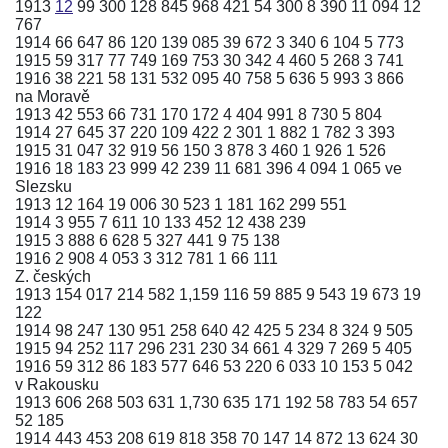
1913
12
99 300 128 845 968 421 54 300 8 390 11 094 12
767
1914 66 647 86 120 139 085 39 672 3 340 6 104 5 773
1915 59 317 77 749 169 753 30 342 4 460 5 268 3 741
1916 38 221 58 131 532 095 40 758 5 636 5 993 3 866
na Moravě
1913 42 553 66 731 170 172 4 404 991 8 730 5 804
1914 27 645 37 220 109 422 2 301 1 882 1 782 3 393
1915 31 047 32 919 56 150 3 878 3 460 1 926 1 526
1916 18 183 23 999 42 239 11 681 396 4 094 1 065 ve
Slezsku
1913 12 164 19 006 30 523 1 181 162 299 551
1914 3 955 7 611 10 133 452 12 438 239
1915 3 888 6 628 5 327 441 9 75 138
1916 2 908 4 053 3 312 781 1 66 111
Z. českých
1913 154 017 214 582 1,159 116 59 885 9 543 19 673 19
122
1914 98 247 130 951 258 640 42 425 5 234 8 324 9 505
1915 94 252 117 296 231 230 34 661 4 329 7 269 5 405
1916 59 312 86 183 577 646 53 220 6 033 10 153 5 042
v Rakousku
1913 606 268 503 631 1,730 635 171 192 58 783 54 657
52 185
1914 443 453 208 619 818 358 70 147 14 872 13 624 30