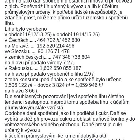
a přímo jako daň spotřební u ostatních lihovarů při odvozu
z nich. Poněvadž líh určený k vývozu a líh k účelům
průmyslovým určený, k potřebě lidské nezpůsobilý, je
zdanění prost, můžeme přímo určiti tuzemskou spotřebu
lihu.
Lihu bylo vyrobeno
v období 1912/13 25) v období 1914/15 26)
v Čechách...... 464 702
hl
452 630
na Moravě...... 192 520 214 496
ve Slezsku...... 90 126 71 478
v zemích českých...... 747 348 738 604
na hlavu připadalo výroby 7.2
l
,
v Rakousku...... 1,602 650 855 187
na hlavu připadalo vyrobeného lihu 2.9
l
z toho konsumu podléhalo a ke spotřebě bylo určeno
1,506 122
hl
+ dovoz 3 824
hl
= 1,059 946
hl
na hlavu 3 66
l
.
Dle souhlasných pozorování jeví spotřeba lihu čistého
tendenci sestupnou, naproti tomu spotřeba lihu k účelům
průmyslovým stále vzrůstá.
Obdobné dani spotřební jako líh podléhá i cukr. Daň se
vybírá taktéž při provozu cukru z oblasti daňové kontroly do
vnitrozemského volného obchodu. Daně prost je cukr
určený k vývozu,
k účelům průmyslovým, ke krmení dobytka atd.