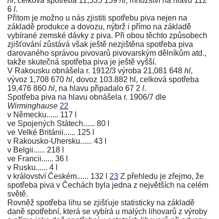
hl
, celková spotřeba 11,535 159
hl
, množství na hlavu 112
6
l
.
Přitom je možno u nás zjistiti spotřebu piva nejen na
základě produkce a dovozu, nýbrž i přímo na základě
vybírané zemské dávky z piva. Při obou těchto způsobech
zjišťování zůstává však ještě nezjištěna spotřeba piva
darovaného správou pivovarů pivovarským dělníkům atd.,
takže skutečná spotřeba piva je ještě vyšší.
V Rakousku obnášela r. 1912/3 výroba 21,081 648
hl
,
vývoz 1,708 670
hl
, dovoz 103.882 hl, celková spotřeba
19,476 860
hl
, na hlavu připadalo 67 2
l
.
Spotřeba piva na hlavu obnášela r. 1906/7 dle
Wirminghause
22
v Německu...... 117 l
ve Spojených Státech...... 80 l
ve Velké Británii...... 125 l
v Rakousko-Uhersku...... 43 l
v Belgii...... 218 l
ve Francii...... 36 l
v Rusku...... 4 l
v království Českém...... 132 l
23
Z přehledu je zřejmo, že
spotřeba piva v Čechách byla jedna z největších na celém
světě.
Rovněž spotřeba lihu se zjišťuje statisticky na základě
daně spotřební, která se vybírá u malých lihovarů z výroby