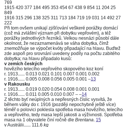
769
1915 420 377 184 495 353 454 67 438 9 854 11 204 25
849
1916 315 296 138 325 311 713 184 719 19 031 14 492 27
222
Při tom ovšem unikají zjišťování veškeré porážky domácí
(což má zvláštní význam při dobytku vepřovém), a též
porážky jednotlivých řezníků. Velkou nesnázi působí dále
okolnost, že nezaznamenává se váha dobytka, čímž
znemožňuje se výpočet kvóty připadající na hlavu. Buďtež
zde aspoň pro srovnání uvedeny podíly na počtu zabitého
dobytka; na hlavu připadalo kusů:
v zemích českých
hovězího telecího vepřového skopového koz koní
r. 1913...... 0.013 0.021 0.101 0.007 0.001 0.002
r. 1916...... 0.005 0.008 0.056 0.005 0.001 –
13
v Rakousku
r. 1913...... 0.019 0.020 0.054 0.008 0.001 0.001
r. 1916...... 0.011 0.005 0.010 0.007 – –
14
Z těchto byť neúplných a nepřesných číslic vysvítá, že
během války do r. 1916 (později nepochybně ještě více)
téměř o polovici poklesla spotřeba masa hovězího, telecího
a vepřového, tedy masa lepší jakosti a výživnosti. Spotřeba
masa na 1 obyvatele činí ročně dle
Brentana
.
15
v Austrálii...... 111.6
kg