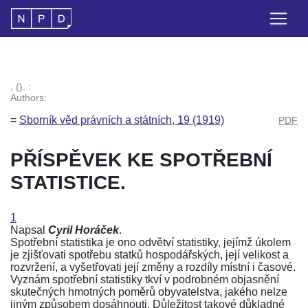
, (). :
Authors:
=
Sborník věd právních a státních, 19 (1919)
PDF
PŘÍSPĚVEK KE SPOTŘEBNÍ
STATISTICE.
1
Napsal
Cyril Horáček
.
Spotřební statistika je ono odvětví statistiky, jejímž úkolem
je zjišťovati spotřebu statků hospodářských, její velikost a
rozvržení, a vyšetřovati její změny a rozdíly místní i časové.
Vyznám spotřební statistiky tkví v podrobném objasnění
skutečných hmotných poměrů obyvatelstva, jakého nelze
jiným způsobem dosáhnouti. Důležitost takové důkladné