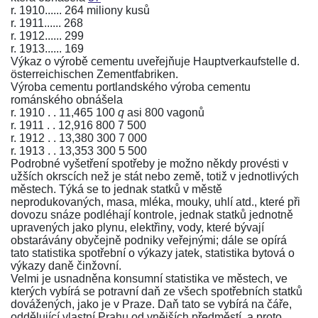
r. 1910...... 264 miliony kusů
r. 1911...... 268
r. 1912...... 299
r. 1913...... 169
Výkaz o výrobě cementu uveřejňuje Hauptverkaufstelle d.
österreichischen Zementfabriken.
Výroba cementu portlandského výroba cementu
románského obnášela
r. 1910 . . 11,465 100
q
asi 800 vagonů
r. 1911 . . 12,916 800 7 500
r. 1912 . . 13,380 300 7 000
r. 1913 . . 13,353 300 5 500
Podrobné vyšetření spotřeby je možno někdy provésti v
užších okrscích než je stát nebo země, totiž v jednotlivých
městech. Týká se to jednak statků v městě
neprodukovaných, masa, mléka, mouky, uhlí atd., které při
dovozu snáze podléhají kontrole, jednak statků jednotně
upravených jako plynu, elektřiny, vody, které bývají
obstarávány obyčejně podniky veřejnými; dále se opírá
tato statistika spotřební o výkazy jatek, statistika bytová o
výkazy daně činžovní.
Velmi je usnadněna konsumní statistika ve městech, ve
kterých vybírá se potravní daň ze všech spotřebních statků
dovážených, jako je v Praze. Daň tato se vybírá na čáře,
oddělující vlastní Prahu od vnějších předměstí, a proto