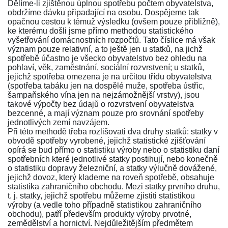
Dělíme-li zjištěnou úplnou spotřebu počtem obyvatelstva,
obdržíme dávku připadající na osobu. Dospějeme tak
opačnou cestou k témuž výsledku (ovšem pouze přibližně),
ke kterému došli jsme přímo methodou statistického
vyšetřování domácnostních rozpočtů. Tato číslice má však
význam pouze relativní, a to ještě jen u statků, na jichž
spotřebě účastno je všecko obyvatelstvo bez ohledu na
pohlaví, věk, zaměstnání, sociální rozvrstvení; u statků,
jejichž spotřeba omezena je na určitou třídu obyvatelstva
(spotřeba tabáku jen na dospělé muže, spotřeba ústřic,
šampaňského vína jen na nejzámožnější vrstvy), jsou
takové výpočty bez údajů o rozvrstvení obyvatelstva
bezcenné, a mají význam pouze pro srovnání spotřeby
jednotlivých zemí navzájem.
Při této methodě třeba rozlišovati dva druhy statků: statky v
obvodě spotřeby vyrobené, jejichž statistické zjišťování
opírá se bud přímo o statistiku výroby nebo o statistiku daní
spotřebních které jednotlivé statky postihují, nebo konečně
o statistiku dopravy železniční, a statky výlučně dovážené,
jejichž dovoz, který klademe na roveň spotřebě, obsahuje
statistika zahraničního obchodu. Mezi statky prvního druhu,
t. j. statky, jejichž spotřebu můžeme zjistiti statistikou
výroby (a vedle toho případně statistikou zahraničního
obchodu), patří především produkty výroby prvotné,
zemědělství a hornictví. Nejdůležitějším předmětem