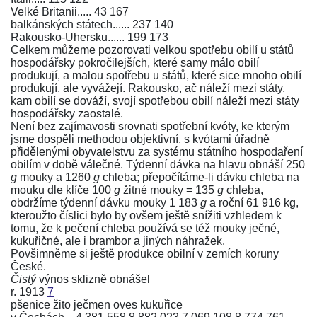
Velké Britanii..... 43 167
balkánských státech...... 237 140
Rakousko-Uhersku...... 199 173
Celkem můžeme pozorovati velkou spotřebu obilí u států
hospodářsky pokročilejších, které samy málo obilí
produkují, a malou spotřebu u států, které sice mnoho obilí
produkují, ale vyvážejí. Rakousko, ač náleží mezi státy,
kam obilí se dováží, svojí spotřebou obilí náleží mezi státy
hospodářsky zaostalé.
Není bez zajímavosti srovnati spotřební kvóty, ke kterým
jsme dospěli methodou objektivní, s kvótami úřadně
přidělenými obyvatelstvu za systému státního hospodaření
obilím v době válečné. Týdenní dávka na hlavu obnáší 250
g
mouky a 1260
g
chleba; přepočítáme-li dávku chleba na
mouku dle klíče 100
g
žitné mouky = 135
g
chleba,
obdržíme týdenní dávku mouky 1 183
g
a roční 61 916 kg,
kteroužto číslici bylo by ovšem ještě snížiti vzhledem k
tomu, že k pečení chleba používá se též mouky ječné,
kukuřičné, ale i brambor a jiných náhražek.
Povšimněme si ještě produkce obilní v zemích koruny
České.
Čistý
výnos sklizně obnášel
r. 1913
7
pšenice žito ječmen oves kukuřice