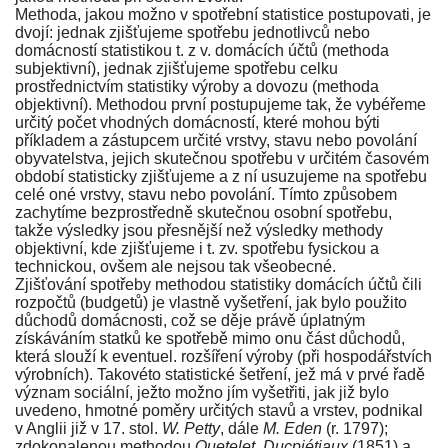
Methoda, jakou možno v spotřební statistice postupovati, je
dvojí: jednak zjišťujeme spotřebu jednotlivců nebo
domácností statistikou t. z v. domácích účtů (methoda
subjektivní), jednak zjišťujeme spotřebu celku
prostřednictvím statistiky výroby a dovozu (methoda
objektivní). Methodou první postupujeme tak, že vybéřeme
určitý počet vhodných domácností, které mohou býti
příkladem a zástupcem určité vrstvy, stavu nebo povolání
obyvatelstva, jejich skutečnou spotřebu v určitém časovém
období statisticky zjišťujeme a z ní usuzujeme na spotřebu
celé oné vrstvy, stavu nebo povolání. Tímto způsobem
zachytíme bezprostředně skutečnou osobní spotřebu,
takže výsledky jsou přesnější než výsledky methody
objektivní, kde zjišťujeme i t. zv. spotřebu fysickou a
technickou, ovšem ale nejsou tak všeobecné.
Zjišťování spotřeby methodou statistiky domácích účtů čili
rozpočtů (budgetů) je vlastně vyšetření, jak bylo použito
důchodů domácnosti, což se děje právě úplatným
získáváním statků ke spotřebě mimo onu část důchodů,
která slouží k eventuel. rozšíření výroby (při hospodářstvích
výrobních). Takovéto statistické šetření, jež má v prvé řadě
význam sociální, ježto možno jím vyšetřiti, jak již bylo
uvedeno, hmotné poměry určitých stavů a vrstev, podnikal
v Anglii již v 17. stol.
W. Petty
, dále
M. Eden
(r. 1797);
zdokonalenou methodou
Quetelet, Ducpiétiaux
(1851) a