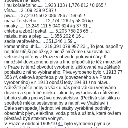
spotřeba na hlavu
lihu kořalečního...... 1,923 133
l
1,776 812
l
0 665
l
vína...... 2,109 239 9 587
l
piva...... 37,210 550 2,086 286
l
159 65
l
masa čerstvého;...... 12,774 126
kg
58 06
kg
mouky...... 13,249 111 5,040 624
kg
37 31 ,,
chleba a zboží pekař....... 5,203 758 23 65 ,,
másla, másla přep....... 1,356 202 6 16 ,,
sádla vepřového...... 351,246 1,59 ,,
kamenného uhlí...... 219,391 079 997 23 ,, To jsou aspoň ty
nejdůležitější položky, z nichž můžeme usuzovali na
velikost spotřeby v Praze v obvodu potravní čáry. K
množství dovezeného piva a lihu připočísti je též množství
v Praze (v témž obvodu) vyrobené, zjišťované na základě
poplatku z něho vybíraného. Piva vyrobeno bylo r. 1913 77
356
hl
, celková spotřeba piva (dovezeného a v Praze
vyrobeného) v r. 1913 obnáší tedy 194 81
l
na hlavu.
Náležité péče nebylo však u nás před válkou věnováno
dovozu a spotřebě mléka, jakou by vyžadovala důležitost
tohoto statku pro výživu obyvatelstva. (Pečlivá statistika o
spotřebě mléka sestavena byla na př. ve Vratislavi.)
Dále sem spadají jednotlivé statky vyráběné podniky
obecními: plyn, elektřina, voda pitná a užitná, která ovšem
přestává býti statkem volným.
V Praze v období 1909/10
41
bylo vyrobeno plynu (v