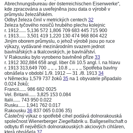
Abrechnungsbureau der österreichischen Eisenwerke“,
kde zpracována a uveřejněna jsou data o výrobě v
průmyslu železářském.
Odbyt železa činil v metrických centech
32
železa tyčového nosičů hrubého plechu kolejnic
r. 1912...... 5,136 572 1,806 709 683 445 715 900
r. 1913...... 3,501 419 1,220 130 474 968 804 422
Jiným oborem průmyslu, o jehož výrobě jsou po ruce
výkazy, vydávané mezinárodním svazem jednot
bavlnářských a tkalcovských, je bavlnářství.
V Rakousku bylo vyrobeno bavlněné příze
33
r. 1912 302,884 658 angl. liber čili 10.5 angl. l. na hlavu
r. 1913 313,649 700 ,, ,, ,, 10.8 ,, ,, ,, ,, Spotřeba bavlny
obnášela v období 1./9. 1912 — 31 ./8. 1913
34
v Německu 1,579 737 žoků
35
na 1 obyvatele připadalo
0.024 žoků;
Francii...... 986 682 0025
Vel. Britanii...... 3,825 153 0.084
Italii...... 743 950 0.022
Rusku...... 1,941 762 0.017
Rakousku
36
837 065 0.036 35)
Částečný výkaz o spotřebě cihel podává dolnorakouská
společnost Wienerberger Ziegelfabrik u. Ballgesellschaft o
odbytu tří největších dolnorakouských akciových cihláren,
která obnášela
37