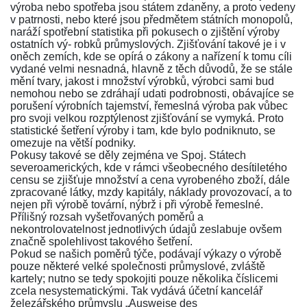
výroba nebo spotřeba jsou státem zdaněny, a proto vedeny
v patrnosti, nebo které jsou předmětem státních monopolů,
naráží spotřební statistika při pokusech o zjištění výroby
ostatních vý- robků průmyslových. Zjišťování takové je i v
oněch zemích, kde se opírá o zákony a nařízení k tomu cíli
vydané velmi nesnadná, hlavně z těch důvodů, že se stále
mění tvary, jakost i množství výrobků, výrobci sami bud
nemohou nebo se zdráhají udati podrobnosti, obávajíce se
porušení výrobních tajemství, řemeslná výroba pak vůbec
pro svoji velkou rozptýlenost zjišťování se vymyká. Proto
statistické šetření výroby i tam, kde bylo podniknuto, se
omezuje na větší podniky.
Pokusy takové se děly zejména ve Spoj. Státech
severoamerických, kde v rámci všeobecného desítiletého
censu se zjišťuje množství a cena vyrobeného zboží, dále
zpracované látky, mzdy kapitály, náklady provozovací, a to
nejen při výrobě tovární, nýbrž i při výrobě řemeslné.
Přílišný rozsah vyšetřovaných poměrů a
nekontrolovatelnost jednotlivých údajů zeslabuje ovšem
značně spolehlivost takového šetření.
Pokud se našich poměrů týče, podávají výkazy o výrobě
pouze některé velké společnosti průmyslové, zvláště
kartely; nutno se tedy spokojiti pouze několika číslicemi
zcela nesystematickými. Tak vydává účetní kancelář
železářského průmyslu „Ausweise des