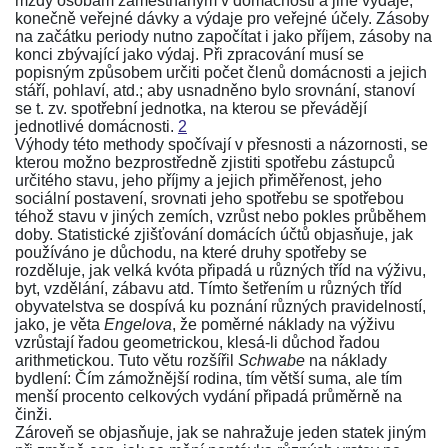
mzdy osobám zaměstnaným v domácnosti a jiné výdaje,
konečně veřejné dávky a výdaje pro veřejné účely. Zásoby
na začátku periody nutno započítat i jako příjem, zásoby na
konci zbývající jako výdaj. Při zpracování musí se
popisným způsobem určiti počet členů domácnosti a jejich
stáří, pohlaví, atd.; aby usnadněno bylo srovnání, stanoví
se t. zv. spotřební jednotka, na kterou se převádějí
jednotlivé domácnosti.
2
Výhody této methody spočívají v přesnosti a názornosti, se
kterou možno bezprostředně zjistiti spotřebu zástupců
určitého stavu, jeho příjmy a jejich přiměřenost, jeho
sociální postavení, srovnati jeho spotřebu se spotřebou
téhož stavu v jiných zemích, vzrůst nebo pokles průběhem
doby. Statistické zjišťování domácích účtů objasňuje, jak
používáno je důchodu, na které druhy spotřeby se
rozděluje, jak velká kvóta připadá u různých tříd na výživu,
byt, vzdělání, zábavu atd. Tímto šetřením u různých tříd
obyvatelstva se dospívá ku poznání různých pravidelností,
jako, je věta
Engelova
, že poměrné náklady na výživu
vzrůstají řadou geometrickou, klesá-li důchod řadou
arithmetickou. Tuto větu rozšířil
Schwabe
na náklady
bydlení: Čím zámožnější rodina, tím větší suma, ale tím
menší procento celkových vydání připadá průměrně na
činži.
Zároveň se objasňuje, jak se nahražuje jeden statek jiným