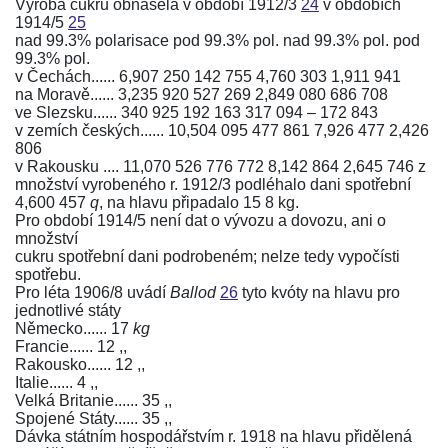
Výroba cukru obnášela v období 1912/3
24
v obdobích
1914/5
25
nad 99.3% polarisace pod 99.3% pol. nad 99.3% pol. pod
99.3% pol.
v Čechách...... 6,907 250 142 755 4,760 303 1,911 941
na Moravě...... 3,235 920 527 269 2,849 080 686 708
ve Slezsku...... 340 925 192 163 317 094 –⁠ 172 843
v zemích českých...... 10,504 095 477 861 7,926 477 2,426
806
v Rakousku .... 11,070 526 776 772 8,142 864 2,645 746 z
množství vyrobeného r. 1912/3 podléhalo dani spotřební
4,600 457
q
, na hlavu připadalo 15 8 kg.
Pro období 1914/5 není dat o vývozu a dovozu, ani o
množství
cukru spotřební dani podrobeném; nelze tedy vypočísti
spotřebu.
Pro léta 1906/8 uvádí
Ballod
26
tyto kvóty na hlavu pro
jednotlivé státy
Německo...... 17
kg
Francie...... 12 ,,
Rakousko...... 12 ,,
Italie...... 4 ,,
Velká Britanie...... 35 ,,
Spojené Státy...... 35 ,,
Dávka státním hospodářstvím r. 1918 na hlavu přidělená