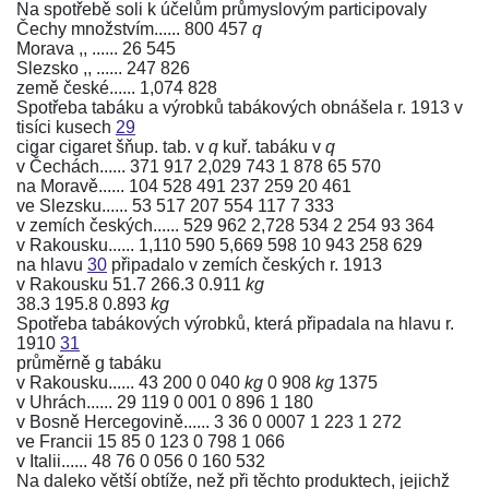
Na spotřebě soli k účelům průmyslovým participovaly
Čechy množstvím...... 800 457
q
Morava ,, ...... 26 545
Slezsko ,, ...... 247 826
země české...... 1,074 828
Spotřeba tabáku a výrobků tabákových obnášela r. 1913 v
tisíci kusech
29
cigar cigaret šňup. tab. v
q
kuř. tabáku v
q
v Čechách...... 371 917 2,029 743 1 878 65 570
na Moravě...... 104 528 491 237 259 20 461
ve Slezsku...... 53 517 207 554 117 7 333
v zemích českých...... 529 962 2,728 534 2 254 93 364
v Rakousku...... 1,110 590 5,669 598 10 943 258 629
na hlavu
30
připadalo v zemích českých r. 1913
v Rakousku 51.7 266.3 0.911
kg
38.3 195.8 0.893
kg
Spotřeba tabákových výrobků, která připadala na hlavu r.
1910
31
průměrně g tabáku
v Rakousku...... 43 200 0 040
kg
0 908
kg
1375
v Uhrách...... 29 119 0 001 0 896 1 180
v Bosně Hercegovině...... 3 36 0 0007 1 223 1 272
ve Francii 15 85 0 123 0 798 1 066
v Italii...... 48 76 0 056 0 160 532
Na daleko větší obtíže, než při těchto produktech, jejichž