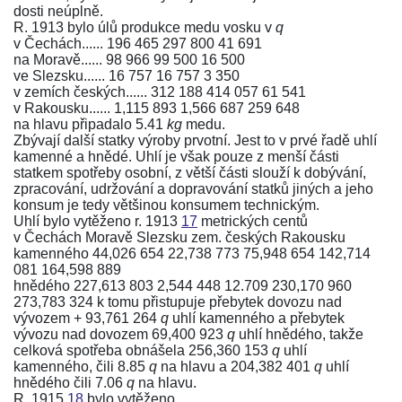
dosti neúplně.
R. 1913 bylo úlů produkce medu vosku v
q
v Čechách...... 196 465 297 800 41 691
na Moravě...... 98 966 99 500 16 500
ve Slezsku...... 16 757 16 757 3 350
v zemích českých...... 312 188 414 057 61 541
v Rakousku...... 1,115 893 1,566 687 259 648
na hlavu připadalo 5.41
kg
medu.
Zbývají další statky výroby prvotní. Jest to v prvé řadě uhlí
kamenné a hnědé. Uhlí je však pouze z menší části
statkem spotřeby osobní, z větší části slouží k dobývání,
zpracování, udržování a dopravování statků jiných a jeho
konsum je tedy většinou konsumem technickým.
Uhlí bylo vytěženo r. 1913
17
metrických centů
v Čechách Moravě Slezsku zem. českých Rakousku
kamenného 44,026 654 22,738 773 75,948 654 142,714
081 164,598 889
hnědého 227,613 803 2,544 448 12.709 230,170 960
273,783 324 k tomu přistupuje přebytek dovozu nad
vývozem + 93,761 264
q
uhlí kamenného a přebytek
vývozu nad dovozem 69,400 923
q
uhlí hnědého, takže
celková spotřeba obnášela 256,360 153
q
uhlí
kamenného, čili 8.85
q
na hlavu a 204,382 401
q
uhlí
hnědého čili 7.06
q
na hlavu.
R. 1915
18
bylo vytěženo