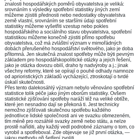
znalosti hospodářských poměrů obyvatelstva je veliká:
srovnáním s výsledky spotřební statistiky jiných zemí
můžeme zjistiti přednosti nebo nedostatky obyvatelstva
země vlastní, srovnáním se staršími údaji spotřební
statistiky můžeme vyšetřiti vzestup nebo pokles
hospodářského a sociálního stavu obyvatelstva, spotřební
statistikou můžeme konečně zjistiti přímo spotřebu
obyvatelstva, což má zvláštní význam v mimořádných
dobách přerušeného hospodářství světového, jako je doba
přítomná. Jen skutečná znalost spotřeby může býti pevným
základem pro hospodářskopolitické otázky a jejich řešení,
jako je otázka dovozu obilí, draho ty nadvýroby a j.; jinak
všechny reformy, které se opírají o pouhé odhady namnoze
od aprioristických základů vycházející, ztroskotají o tvrdé
úskalí skutečnosti.
Přes tento dalekosáhlý význam nebylo věnováno spotřební
statistice tolik péče jako jiným oborům statistiky. Ovšem
statistické zjišťování spotřeby naráží též na veliké obtíže,
které jen nesnadno dají se překoná ti. Jest technicky
nemožno zjišťovati skutečnou spotřebu každého
jednotlivce lidské společnosti ani ve svazku obmezeném,
tím méně pro rozsáhlé svazky země nebo státu, a nelze
prostě naříditi, aby každý vedl podrobné záznamy o tom, co
vyrobil a spotřeboval. Zde objevuje se již první otázka, —
jakou methodu při šetření zvoliti.