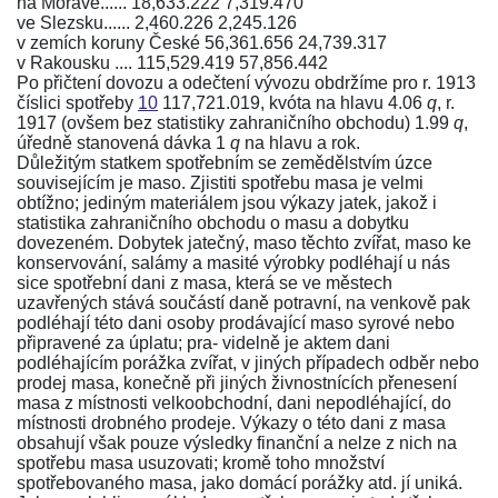
na Moravě...... 18,633.222 7,319.470
ve Slezsku...... 2,460.226 2,245.126
v zemích koruny České 56,361.656 24,739.317
v Rakousku .... 115,529.419 57,856.442
Po přičtení dovozu a odečtení vývozu obdržíme pro r. 1913
číslici spotřeby
10
117,721.019, kvóta na hlavu 4.06
q
, r.
1917 (ovšem bez statistiky zahraničního obchodu) 1.99
q
,
úředně stanovená dávka 1
q
na hlavu a rok.
Důležitým statkem spotřebním se zemědělstvím úzce
souvisejícím je maso. Zjistiti spotřebu masa je velmi
obtížno; jediným materiálem jsou výkazy jatek, jakož i
statistika zahraničního obchodu o masu a dobytku
dovezeném. Dobytek jatečný, maso těchto zvířat, maso ke
konservování, salámy a masité výrobky podléhají u nás
sice spotřební dani z masa, která se ve městech
uzavřených stává součástí daně potravní, na venkově pak
podléhají této dani osoby prodávající maso syrové nebo
připravené za úplatu; pra- videlně je aktem dani
podléhajícím porážka zvířat, v jiných případech odběr nebo
prodej masa, konečně při jiných živnostnících přenesení
masa z místnosti velkoobchodní, dani nepodléhající, do
místnosti drobného prodeje. Výkazy o této dani z masa
obsahují však pouze výsledky finanční a nelze z nich na
spotřebu masa usuzovati; kromě toho množství
spotřebovaného masa, jako domácí porážky atd. jí uniká.