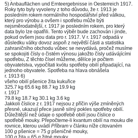
5) Anbauflächen und Ernteergebnisse in Oesterreich 1917.
Roky tyto byly vyvoleny z toho důvodu, že r. 1913 je
posledním rokem normálního hospodářství před válkou,
který pro výrobu a ovšem i spotřebu může býti
nejsměrodatnější, r. 1917 je posledním rokem, pro který
data bylo lze opatřili. Tento výběr bude zachován i jinde,
pokud ovšem jsou data pro r. 1917. V r. 1917 odpadá v
důsledku války dovoz aspoň z největší části a statistika
zahraničního obchodu vůbec se nevydává, pročež musíme
se spokojiti čísly o čistém výnosu jakožto čísly udávájícími
spotřebu, Z těchto čísel můžeme, dělíce je počtem
obyvatelstva, vypočítati kvótu spotřeby obilí připadající, na
jednoho obyvatele. Spotřeba na hlava obnášela
r. 1913 6)
všeho obilí pšenice žita kukuřice
325.7 kg 65.6 kg 88.7 kg 19.9 kg
r. 1917
79.8 kg 18.7 kg 30.1 kg 3.6 kg
Jakkoli číslice z r. 1917 nejsou z příčin výše zmíněných
přesné, ukazují přece jasně silný pokles spotřeby obilí.
Důležitější než údaje o spotřebě obilí jsou číslice o
spotřebě mouky. Přepočteme-li kvantum obilí na mouku dle
rovnice, kterou uvádí
Příbram
v článku níže citovaném
100
g
pšenice = 75
g
pšeničné mouky,
100
g
žita = 65
g
žitné mouky,