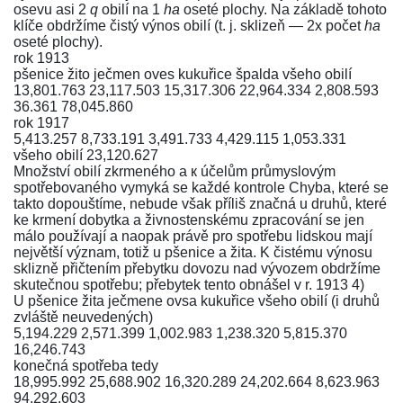
osevu asi 2
q
obilí na 1
ha
oseté plochy. Na základě tohoto
klíče obdržíme čistý výnos obilí (t. j. sklizeň — 2x počet
ha
oseté plochy).
rok 1913
pšenice žito ječmen oves kukuřice špalda všeho obilí
13,801.763 23,117.503 15,317.306 22,964.334 2,808.593
36.361 78,045.860
rok 1917
5,413.257 8,733.191 3,491.733 4,429.115 1,053.331
všeho obilí 23,120.627
Množství obilí zkrmeného а к účelům průmyslovým
spotřebovaného vymyká se každé kontrole Chyba, které se
takto dopouštíme, nebude však příliš značná u druhů, které
ke krmení dobytka a živnostenskému zpracování se jen
málo používají a naopak právě pro spotřebu lidskou mají
největší význam, totiž u pšenice a žita. K čistému výnosu
sklizně přičtením přebytku dovozu nad vývozem obdržíme
skutečnou spotřebu; přebytek tento obnášel v r. 1913 4)
U pšenice žita ječmene ovsa kukuřice všeho obilí (i druhů
zvláště neuvedených)
5,194.229 2,571.399 1,002.983 1,238.320 5,815.370
16,246.743
konečná spotřeba tedy
18,995.992 25,688.902 16,320.289 24,202.664 8,623.963
94,292.603