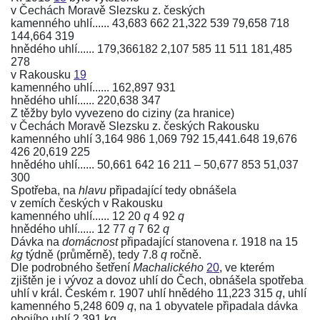
v Čechách Moravě Slezsku z. českých
kamenného uhlí...... 43,683 662 21,322 539 79,658 718
144,664 319
hnědého uhlí...... 179,366182 2,107 585 11 511 181,485
278
v Rakousku
19
kamenného uhlí...... 162,897 931
hnědého uhlí...... 220,638 347
Z těžby bylo vyvezeno do ciziny (za hranice)
v Čechách Moravě Slezsku z. českých Rakousku
kamenného uhlí 3,164 986 1,069 792 15,441.648 19,676
426 20,619 225
hnědého uhlí...... 50,661 642 16 211 – 50,677 853 51,037
300
Spotřeba, na
hlavu
připadající tedy obnášela
v zemích českých v Rakousku
kamenného uhlí...... 12 20
q
4 92
q
hnědého uhlí...... 12 77
q
7 62
q
Dávka na
domácnost
připadající stanovena r. 1918 na 15
kg
týdně (průměrně), tedy 7.8
q
ročně.
Dle podrobného šetření
Machalického
20
, ve kterém
zjištěn je i vývoz a dovoz uhlí do Čech, obnášela spotřeba
uhlí v král. Českém r. 1907 uhlí hnědého 11,223 315
q
, uhlí
kamenného 5,248 609
q
, na 1 obyvatele připadala dávka
obojího uhlí 2 391 kg.