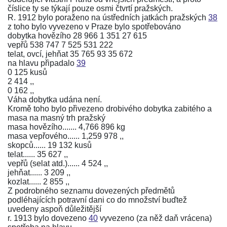
číslice ty se týkají pouze osmi čtvrtí pražských.
R. 1912 bylo poraženo na ústředních jatkách pražských
38
z toho bylo vyvezeno v Praze bylo spotřebováno
dobytka hovězího 28 966 1 351 27 615
vepřů 538 747 7 525 531 222
telat, ovcí, jehňat 35 765 93 35 672
na hlavu připadalo
39
0 125 kusů
2 414 ,,
0 162 ,,
Váha dobytka udána není.
Kromě toho bylo přivezeno drobivého dobytka zabitého a
masa na masný trh pražský
masa hovězího....... 4,766 896 kg
masa vepřového...... 1,259 978 ,,
skopců...... 19 132 kusů
telat...... 35 627 ,,
vepřů (selat atd.)...... 4 524 ,,
jehňat...... 3 209 ,,
kozlat...... 2 855 ,,
Z podrobného seznamu dovezených předmětů
podléhajících potravní dani co do množství buďtež
uvedeny aspoň důležitější
r. 1913 bylo dovezeno
40
vyvezeno (za něž daň vrácena)