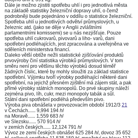
Dále je možno zjistiti spotřebu uhlí i pro jednotlivá města
na základě statistiky železniční dopravy uhlí, o čemž
podrobněji bude pojednáno v oddílu o statistice železniční.
Spotřeba uhlí u jednotlivých odvětví průmyslových, u
železnic atd. (jako se děje v Anglii zvláštními
parlamentními komissemi) se u nás nezjišťuje. Pouze
spotřeba uhlí cukrovarů, pivovarů a liho- varů, dani
spotřební podléhajících, jest zpracována a uveřejněna ve
sděleních ministerstva financí.
Daleko větší obtíže nežli statistické zjišťování produktů
prvovýroby činí statistika výrobků průmyslových. V tom
směru není pro většinu těchto výrobků dosud téměř
žádných číslic, které by mohly sloužiti za základ statistice
spotřební. Výjimku tvoří výrobky podléhající některé dani
spotřební, na jejichž přesném zjištění má zájem stát, a pak
přímé výrobky státních monopolů. Do prvé skupiny náleží
zejména pivo, líh, cukr, mezi monopoly tabák a sůl.
Státní dani spotřební podléhá především pivo.
Výroba piva obnášela v provozovacím období 1912/3
21
v Čechách...... 9,994 194
hl
na Moravě...... 1,559 683
hl
ve Slezsku...... 570 914
hl
v zemích českých...... 12,124 791
hl
Vývoz ze zemí českých obnášel 625 284
hl
, dovoz 35 652