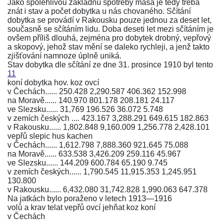
Jako spolehlivou základnu spotřeby masa je tedy třeba
znát i stav a počet dobytka u nás chovaného. Sčítání
dobytka se provádí v Rakousku pouze jednou za deset let,
současně se sčítáním lidu. Doba deseti let mezi sčítáním je
ovšem příliš dlouhá, zejména pro dobytek drobný, vepřový
a skopový, jehož stav mění se daleko rychleji, a jenž takto
zjišťování namnoze úplně uniká.
Stav dobytka dle sčítání ze dne 31. prosince 1910 byl tento
11
koní dobytka hov. koz ovcí
v Čechách...... 250.428 2,290.587 406.362 152.998
na Moravě...... 140.970 801.178 208.181 24.117
ve Slezsku...... 31,769 196.526 36.072 5.748
v zemích českých .... 423.167 3,288.291 649.615 182.863
v Rakousku...... 1,802.848 9,160.009 1,256.778 2,428.101
vepřů slepic hus kachen
v Čechách...... 1,612.798 7,888.360 921.645 75.088
na Moravě...... 633.538 3,426.209 259.116 45.967
ve Slezsku...... 144.209 600.784 65.190 9.745
v zemích českých...... 1,790.545 11,915.353 1,245.951
130.800
v Rakousku...... 6,432.080 31,742.828 1,990.063 647.378
Na jatkách bylo poraženo v letech 1913—1916
volů a krav telat vepřů ovcí jehňat koz koní
v Čechách