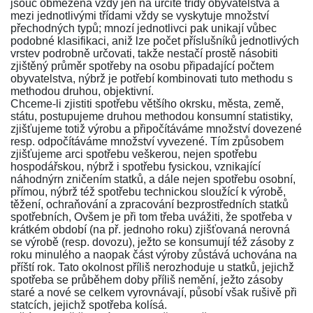
jsouc obmezena vždy jen na určité třídy obyvatelstva a
mezi jednotlivými třídami vždy se vyskytuje množství
přechodných typů; mnozí jednotlivci pak unikají vůbec
podobné klasifikaci, aniž lze počet příslušníků jednotlivých
vrstev podrobně určovati, takže nestačí prostě násobiti
zjištěný průměr spotřeby na osobu připadající počtem
obyvatelstva, nýbrž je potřebí kombinovati tuto methodu s
methodou druhou, objektivní.
Chceme-li zjistiti spotřebu většího okrsku, města, země,
státu, postupujeme druhou methodou konsumní statistiky,
zjišťujeme totiž výrobu a připočítáváme množství dovezené
resp. odpočítáváme množství vyvezené. Tím způsobem
zjišťujeme arci spotřebu veškerou, nejen spotřebu
hospodářskou, nýbrž i spotřebu fysickou, vznikající
náhodnýrn zničením statků, a dále nejen spotřebu osobní,
přímou, nýbrž též spotřebu technickou sloužící k výrobě,
těžení, ochraňování a zpracování bezprostředních statků
spotřebních, Ovšem je při tom třeba uvážiti, že spotřeba v
krátkém období (na př. jednoho roku) zjišťovaná nerovná
se výrobě (resp. dovozu), ježto se konsumují též zásoby z
roku minulého a naopak část výroby zůstává uchována na
příští rok. Tato okolnost příliš nerozhoduje u statků, jejichž
spotřeba se průběhem doby příliš nemění, ježto zásoby
staré a nové se celkem vyrovnávají, působí však rušivě při
statcích, jejichž spotřeba kolísá.