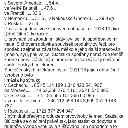
v Severní Americe...... 54.4 ,,
ve Velké Britanii .... 47.6 ,,
ve Francii...... 33.6 ,,
v Německu...... 31.6 ,, v Rakousko-Uhersku...... 29.0
kg
v Rusku...... 21-8 ,,
Dávka na jednotlivce stanovená obnášela r. 1918 10
dkg
týdně čili 5.2
kg
ročně.
U srovnání se západními státy jeví se i tu spotřeba velmi
malá. S chovem dobytka souvisejí produkty zvířecí, pro
spotřebu zejména závažné, mléko a jeho další zpracování
(máslo, sýr), pak vejce. Statistika spotřeby nemá zde téměř
žádné opory. Částečným pramenem jsou výkazy o výrobě
společenských mlékáren.
Společenských mlékáren bylo r. 1911
16
jejich obrat činil
vyrobeno bylo
l másla kg sýra kg
v Čechách...... 85 45,114 189 1,346 423 541 907
na Moravě...... 144 62,358 270 2,161 262 8,545 895
ve Slezsku...... 17 5,185 685 101 366 60 985
v zemích českých...... 246 112,658 144 3,609 051 9,148
787
v Rakousku...... 1721 377,294 047
Jiným druhořadým produktem prvovýroby je med. Statistika
úlů opírá se o sčítání právě tak, jako statistika dobytka a
drůbeže, výroba však byla zjišťována j en odhadem a to