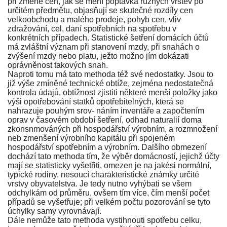
při změně cen, jak se mění poptávka různých vrstev po
určitém předmětu, objasňují se skutečné rozdíly cen
velkoobchodu a malého prodeje, pohyb cen, vliv
zdražování, cel, daní spotřebních na spotřebu v
konkrétních případech. Statistické šetření domácích účtů
má zvláštní význam při stanovení mzdy, při snahách o
zvýšení mzdy nebo platu, ježto možno jím dokázati
oprávněnost takových snah.
Naproti tomu má tato methoda též své nedostatky. Jsou to
již výše zmíněné technické obtíže, zejména nedostatečná
kontrola údajů, obtížnost zjistiti některé menší položky jako
výši opotřebování statků opotřebitelných, která se
nahrazuje pouhým srov- náním inventáře a započtením
oprav v časovém období šetření, odhad naturalií doma
zkonsnmováných při hospodářství výrobním, a rozmnožení
neb zmenšení výrobního kapitálu při spojeném
hospodářství spotřebním a výrobním. Dalšího obmezení
dochází tato methoda tím, že výběr domácností, jejichž účty
mají se statisticky vyšetřiti, omezen je na jakési normální,
typické rodiny, nesoucí charakteristické známky určité
vrstvy obyvatelstva. Je tedy nutno vyhýbati se všem
odchylkám od průměru, ovšem tím více, čím menší počet
případů se vyšetřuje; při velkém počtu pozorování se tyto
úchylky samy vyrovnávají.
Dále nemůže tato methoda vystihnouti spotřebu celku,