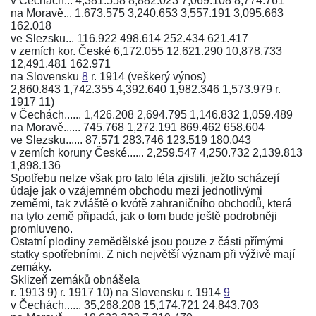
v Čechách... 4,381.558 8,882.023 7,069.108 8,774.761
na Moravě... 1,673.575 3,240.653 3,557.191 3,095.663
162.018
ve Slezsku... 116.922 498.614 252.434 621.417
v zemích kor. České 6,172.055 12,621.290 10,878.733
12,491.481 162.971
na Slovensku
8
r. 1914 (veškerý výnos)
2,860.843 1,742.355 4,392.640 1,982.346 1,573.979 r.
1917 11)
v Čechách...... 1,426.208 2,694.795 1,146.832 1,059.489
na Moravě...... 745.768 1,272.191 869.462 658.604
ve Slezsku...... 87.571 283.746 123.519 180.043
v zemích koruny České...... 2,259.547 4,250.732 2,139.813
1,898.136
Spotřebu nelze však pro tato léta zjistili, ježto scházejí
údaje jak o vzájemném obchodu mezi jednotlivými
zeměmi, tak zvláště o kvótě zahraničního obchodů, která
na tyto země připadá, jak o tom bude ještě podrobněji
promluveno.
Ostatní plodiny zemědělské jsou pouze z části přímými
statky spotřebními. Z nich největší význam při výživě mají
zemáky.
Sklizeň zemáků obnášela
r. 1913 9) r. 1917 10) na Slovensku r. 1914
9
v Čechách...... 35,268.208 15,174.721 24,843.703