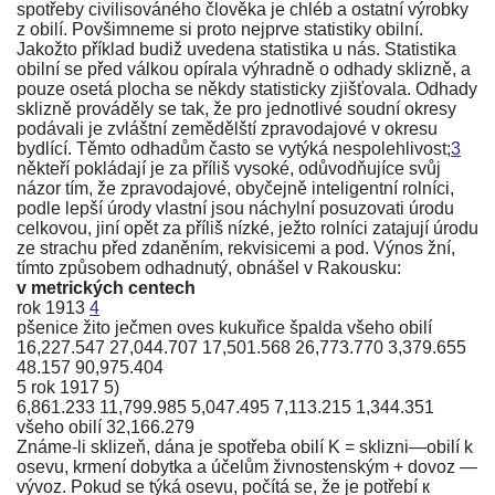
spotřeby civilisováného člověka je chléb a ostatní výrobky
z obilí. Povšimneme si proto nejprve statistiky obilní.
Jakožto příklad budiž uvedena statistika u nás. Statistika
obilní se před válkou opírala výhradně o odhady sklizně, a
pouze osetá plocha se někdy statisticky zjišťovala. Odhady
sklizně prováděly se tak, že pro jednotlivé soudní okresy
podávali je zvláštní zemědělští zpravodajové v okresu
bydlící. Těmto odhadům často se vytýká nespolehlivost;
3
někteří pokládají je za příliš vysoké, odůvodňujíce svůj
názor tím, že zpravodajové, obyčejně inteligentní rolníci,
podle lepší úrody vlastní jsou náchylní posuzovati úrodu
celkovou, jiní opět za příliš nízké, ježto rolníci zatajují úrodu
ze strachu před zdaněním, rekvisicemi a pod. Výnos žní,
tímto způsobem odhadnutý, obnášel v Rakousku:
v metrických centech
rok 1913
4
pšenice žito ječmen oves kukuřice špalda všeho obilí
16,227.547 27,044.707 17,501.568 26,773.770 3,379.655
48.157 90,975.404
5 rok 1917 5)
6,861.233 11,799.985 5,047.495 7,113.215 1,344.351
všeho obilí 32,166.279
Známe-li sklizeň, dána je spotřeba obilí K = sklizni—obilí k
osevu, krmení dobytka a účelům živnostenským + dovoz —
vývoz. Pokud se týká osevu, počítá se, že je potřebí к