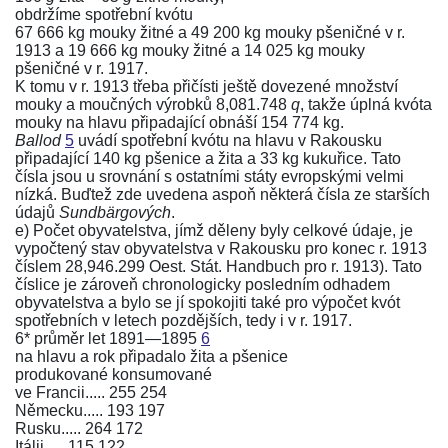
obdržíme spotřební kvótu
67 666 kg mouky žitné a 49 200 kg mouky pšeničné v r.
1913 a 19 666 kg mouky žitné a 14 025 kg mouky
pšeničné v r. 1917.
K tomu v r. 1913 třeba přičísti ještě dovezené množství
mouky a moučných výrobků 8,081.748
q
, takže úplná kvóta
mouky na hlavu připadající obnáší 154 774 kg.
Ballod
5
uvádí spotřební kvótu na hlavu v Rakousku
připadající 140 kg pšenice a žita a 33 kg kukuřice. Tato
čísla jsou u srovnání s ostatními státy evropskými velmi
nízká. Buďtež zde uvedena aspoň některá čísla ze starších
údajů
Sundbärgových
.
e) Počet obyvatelstva, jímž děleny byly celkové údaje, je
vypočtený stav obyvatelstva v Rakousku pro konec r. 1913
číslem 28,946.299 Oest. Stát. Handbuch pro r. 1913). Tato
číslice je zároveň chronologicky posledním odhadem
obyvatelstva a bylo se jí spokojiti také pro výpočet kvót
spotřebních v letech pozdějších, tedy i v r. 1917.
6* průměr let 1891—1895
6
na hlavu a rok připadalo žita a pšenice
produkované konsumované
ve Francii..... 255 254
Německu..... 193 197
Rusku..... 264 172
Itálii..... 115 122