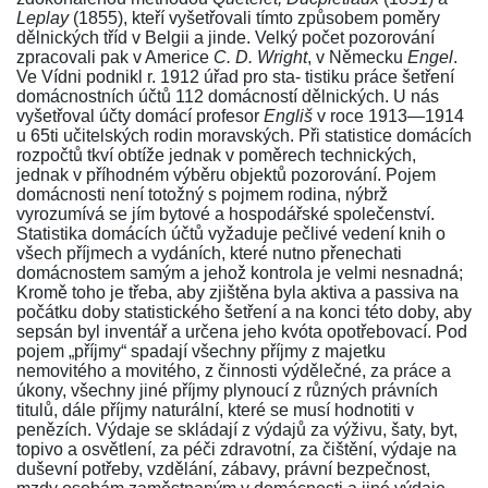
Leplay
(1855), kteří vyšetřovali tímto způsobem poměry
dělnických tříd v Belgii a jinde. Velký počet pozorování
zpracovali pak v Americe
C. D. Wright
, v Německu
Engel
.
Ve Vídni podnikl r. 1912 úřad pro sta- tistiku práce šetření
domácnostních účtů 112 domácností dělnických. U nás
vyšetřoval účty domácí profesor
Engliš
v roce 1913—1914
u 65ti učitelských rodin moravských. Při statistice domácích
rozpočtů tkví obtíže jednak v poměrech technických,
jednak v příhodném výběru objektů pozorování. Pojem
domácnosti není totožný s pojmem rodina, nýbrž
vyrozumívá se jím bytové a hospodářské společenství.
Statistika domácích účtů vyžaduje pečlivé vedení knih o
všech příjmech a vydáních, které nutno přenechati
domácnostem samým a jehož kontrola je velmi nesnadná;
Kromě toho je třeba, aby zjištěna byla aktiva a passiva na
počátku doby statistického šetření a na konci této doby, aby
sepsán byl inventář a určena jeho kvóta opotřebovací. Pod
pojem „příjmy“ spadají všechny příjmy z majetku
nemovitého a movitého, z činnosti výdělečné, za práce a
úkony, všechny jiné příjmy plynoucí z různých právních
titulů, dále příjmy naturální, které se musí hodnotiti v
penězích. Výdaje se skládají z výdajů za výživu, šaty, byt,
topivo a osvětlení, za péči zdravotní, za čištění, výdaje na
duševní potřeby, vzdělání, zábavy, právní bezpečnost,