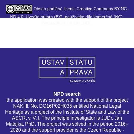
Obsah podléhá licenci Creative Commons BY-NC-
ND 4.0. Uveďte autora (BY), neužívejte dílo komerčně (NC),
Nezasahujte do díla (ND).
NPD search
the application was created with the support of the project
NAKI II, No. DG16P02H035 entitled National Legal
Heritage as a project of the Institute of State and Law of the
ASCR, v. V. I. The principle investigator is JUDr. Jan
Matejka, PhD. The project was solved in the period 2016–
2020 and the support provider is the Czech Republic -