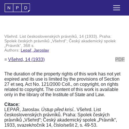
Všehrd. List československých právníků, 14 (1933). Praha:
Spolek českých právníků „Všehrd“; Český akademický spolek
„Právník“, 368 s.
Authors:
Lepař, Jaroslav
=
Všehrd, 14 (1933)
PDF
The duration of the property rights of this work has not yet
expired and its use is limited by the provisions of Section
27 et seq. Act No. 121/2000 Coll., on copyright, on rights
related to copyright. The content of this work is available
only in the library of the Institute of State and Law.
Citace:
LEPAŘ, Jaroslav.
Ústup před krisí.
. Všehrd. List
československých právníků. Praha: Spolek českých
právníků „Všehrd“; Český akademický spolek „Právník“,
1933, svazek/ročník 14, číslo/sešit 2, s. 49-53.