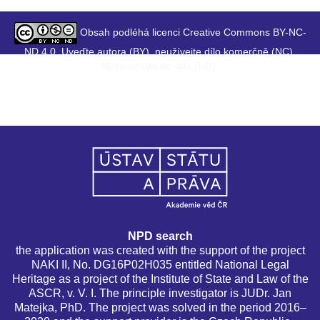
Obsah podléhá licenci Creative Commons BY-NC-
ND 4.0. Uveďte autora (BY), neužívejte dílo komerčně (NC),
Nezasahujte do díla (ND).
NPD search
the application was created with the support of the project
NAKI II, No. DG16P02H035 entitled National Legal
Heritage as a project of the Institute of State and Law of the
ASCR, v. V. I. The principle investigator is JUDr. Jan
Matejka, PhD. The project was solved in the period 2016–