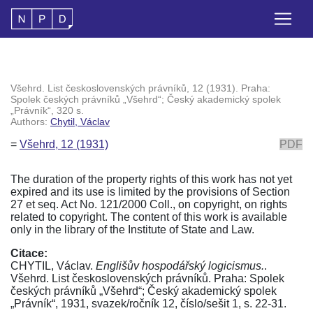
Všehrd. List československých právníků, 12 (1931). Praha:
Spolek českých právníků „Všehrd“; Český akademický spolek
„Právník“, 320 s.
Authors:
Chytil, Václav
=
Všehrd, 12 (1931)
PDF
The duration of the property rights of this work has not yet
expired and its use is limited by the provisions of Section
27 et seq. Act No. 121/2000 Coll., on copyright, on rights
related to copyright. The content of this work is available
only in the library of the Institute of State and Law.
Citace:
CHYTIL, Václav.
Englišův hospodářský logicismus.
.
Všehrd. List československých právníků. Praha: Spolek
českých právníků „Všehrd“; Český akademický spolek
„Právník“, 1931, svazek/ročník 12, číslo/sešit 1, s. 22-31.