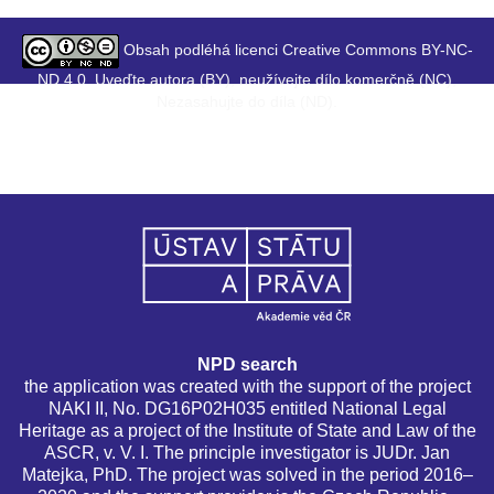
Obsah podléhá licenci Creative Commons BY-NC-
ND 4.0. Uveďte autora (BY), neužívejte dílo komerčně (NC),
Nezasahujte do díla (ND).
NPD search
the application was created with the support of the project
NAKI II, No. DG16P02H035 entitled National Legal
Heritage as a project of the Institute of State and Law of the
ASCR, v. V. I. The principle investigator is JUDr. Jan
Matejka, PhD. The project was solved in the period 2016–