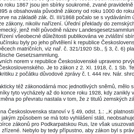
do roku 1867 jsou jen sbírky soukromé, zvané pravidelně C
 1895 a obsahovala původně zákony od roku 1000 do roku
Teprve na základě zák. čl.
III/1868
počalo se s vydáváním 
e zákony, nikoliv nařízení. Úřední překlady do zemskýc
 německý, jenž měl původně název Landesgesetzsammlung
zení všeobecné důležitosti publikována ve zvláštní sb
lučínsku byly po jeho přivtělení k republice Českoslove
ěcech matričních, viz nař. č. 321/1920 Sb.,
§ 3, č. 6
) pl
eußische Gesetzsammlung.
ávních norem v republice Československé upraveno pr
Československého. Je to zákon z 2. XI. 1918,
č. 1
Sb. Te
kritiku z počátku důvodové zprávy č. t.
444
rev. Nár. sh
akticky též zákonodárná moc jednotlivých sněmů, mělo s
oníky tyto vycházely až do konce roku 1928, kdy zanikly
 změna po převratu nastala v tom, že z titulů zemských 
tina Československa stanoví v
§ 49, odst. 1
.: ,,K platnos
jakým způsobem se má toto vyhlášení státi, neobsahuje ú
 sbírce zákonů pro Podkarpatskou Rus, lze však usuzovati
 zřízené. Nebylo by tedy přípustno, aby zákon byl s prá