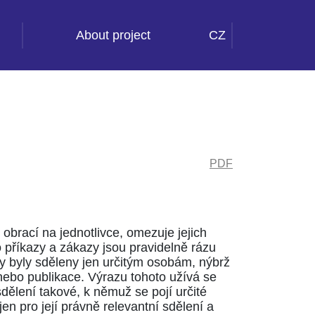
About project
CZ
PDF
 obrací na jednotlivce, omezuje jejich
o příkazy a zákazy jsou pravidelně rázu
by byly sděleny jen určitým osobám, nýbrž
 nebo publikace. Výrazu tohoto užívá se
dělení takové, k němuž se pojí určité
jen pro její právně relevantní sdělení a