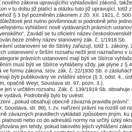
í nového zákona upravujícího vyhlašování zákonů, takže 
n v tu dobu již platící a otázku tuto již upravující, totiž 
 jehož
§ 3
byl pozměněn zákonem z 20. XII. 1921, č.
50
ležitosti jest nutno povšimnouti si podrobně jeho jedno
k veřejnému vyhlášení nově vydávaných právních ustanov
venského”. Zavádí se tu oficielní název československé
chován beze změny název stanovený zák. č.
1/1918
Sb.
 právní ustanovení se do Sbírky zařazují, totiž 1. zákony, 
h ustanovení v širším rozsahu nežli jest naznačeno v úst
ategorie právních ustanovení mají býti ve Sbírce vyhlašo
ím musí býti ve Sbírce vyhlášeny vždy, jak plyne z
§ 
ná ve formu zákona, srov. zák. č.
22/1930
Sb. o zásluhách
jí býti publikovány ve zvláštní sbírce (
§ 3, odst. 4
., ús
im, opačně Weyr, Soustava str.
97
, pozn. 3.).
ce jen v určitém rozsahu. Zák. č.
139/1919
Sb. obsahuje 
je vydává. Podrobněji bylo by uvésti:
řízení ,,pokud obsahují obecně závazná pravidla právní”
r, Soustava, str.
99
), t. zv. nařízení právní na rozdíl od n
cně závazných pravidlech vykládati způsobem jiným, ku př
latnosti nebo co do adresátů normy na určitý úzký okruh 
ejňována jen tehdy, pokud takovéto jejich vyhlášení zákon