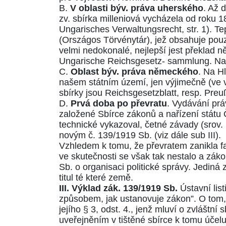
B.
V oblasti býv. práva uherského
. Až 
zv. sbírka milleniová vycházela od roku
Ungarisches Verwaltungsrecht
, str. 1). 
(Országos Törvénytár), jež obsahuje pouz
velmi nedokonalé, nejlepší jest překlad
Ungarische Reichsgesetz- sammlung. Naří
C.
Oblast býv. práva německého
. Na H
našem státním území, jen výjimečně (ve v
sbírky jsou Reichsgesetzblatt, resp. Pr
D.
Prvá doba po převratu
. Vydávání pr
založené Sbírce zákonů a nařízení státu 
technické vykazoval, četné závady (srov. 
novým č.
139/1919
Sb. (viz dále sub III).
Vzhledem k tomu, že převratem zanikla f
ve skutečnosti se však tak nestalo a zák
Sb. o organisaci politické správy. Jediná
titul té které země.
III. Výklad zák.
139/1919
Sb.
Ústavní lis
způsobem, jak ustanovuje zákon”. O tom, 
jejího
§ 3, odst. 4
., jenž mluví o zvláštní
uveřejněním v tištěné sbírce k tomu účelu