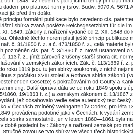
ž do r. 1848. Vzhledem k panujícímu tehdy principu mater
pokladem pro platnost normy (srov. Budw.
5070
A,
5671
kaci již před tím došlo.
principu formální publikace bylo zavedeno cís. patentem
láštní sbírka zvaná posléze Reichsgesetzblatt für die i
. XI. 1849, zákony a nařízení vydané od 2. XII. 1848 do
u. Ohledně těchto norem platil ještě princip publikace m
nař. č.
31/1850
ř. z. a č.
473/1850
ř. z., celá materie b
ch pozměněn cís. pat. č.
3/1860
ř. z. Nová ustanovení o 
, č.
113
ř. z., jímž zároveň zrušeny starší shora cit. nor
yhlašování v zemských zákonících. Zák. č.
113/1869
ř. z. 
 do roku 1819 jsou tu jen sbírky soukromé, z nichž nejz
nus z počátku XVIII století a Rothova sbírka zákonů (Vo
estehenden Gesetze) s pokračováním od Goutty a Kanky
zsammlung. Další úprava dála se od roku 1849 spolu s ú
5/1860
,
19/1863
ř. z.) a zemským zákonem č.
13/1867
z
ydání, jež obsahovalo vedle sebe autentický text český
u jako v Čechách zmíněný Weingartenův Codex, pro léta
 1849 prováděna podobně jako v Čechách; k vydání zem
zela sbírka samostatně, jen v letech 1860—1861 byla n
sal, v době poslední byl: Zákony a nařízení zemské pro m
. Stručně zovou se tyto sbírky ve všech třech historick