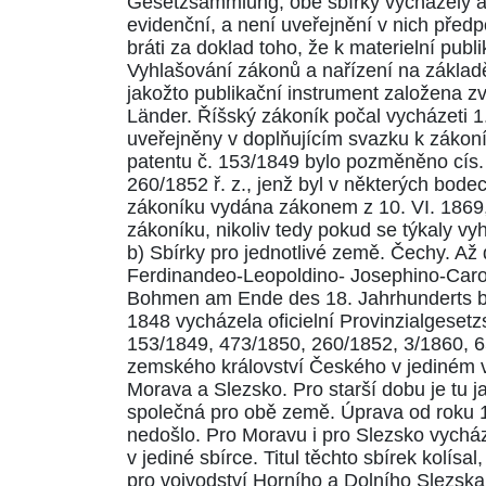
Gesetzsammlung
; obě sbírky vycházely a
evidenční, a není uveřejnění v nich před
bráti za doklad toho, že k materielní publi
Vyhlašování zákonů a nařízení na základě 
jakožto publikační instrument založena zv
Länder. Říšský zákoník počal vycházeti 1
uveřejněny v doplňujícím svazku k zákoník
patentu č.
153/1849
bylo pozměněno cís. 
260/1852
ř. z., jenž byl v některých bode
zákoníku vydána zákonem z 10. VI. 1869
zákoníku, nikoliv tedy pokud se týkaly v
b) Sbírky pro jednotlivé země. Čechy. Až
Ferdinandeo-Leopoldino- Josephino-Caroli
Bohmen am Ende des 18. Jahrhunderts b
1848 vycházela oficielní Provinzialgeset
153/1849
,
473/1850
,
260/1852
,
3/1860
,
6
zemského království Českého v jediném v
Morava a Slezsko. Pro starší dobu je t
společná pro obě země. Úprava od roku
nedošlo. Pro Moravu i pro Slezsko vychá
v jediné sbírce. Titul těchto sbírek kolí
pro vojvodství Horního a Dolního Slezska