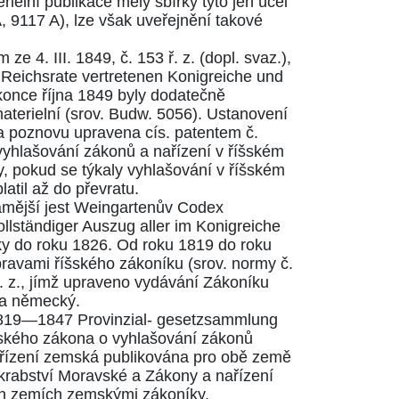
ielní publikace měly sbírky tyto jen účel
A,
9117
A), lze však uveřejnění takové
 ze 4. III. 1849, č.
153
ř. z. (dopl. svaz.),
m Reichsrate vertretenen Konigreiche und
 konce října 1849 byly dodatečně
aterielní (srov. Budw.
5056
). Ustanovení
yla poznovu upravena cís. patentem č.
vyhlašování zákonů a nařízení v říšském
my, pokud se týkaly vyhlašování v říšském
platil až do převratu.
námější jest Weingartenův Codex
llständiger Auszug aller im Konigreiche
 do roku 1826. Od roku 1819 do roku
pravami říšského zákoníku (srov. normy č.
. z., jímž upraveno vydávání Zákoníku
 a německý.
 1819—1847 Provinzial- gesetzsammlung
ského zákona o vyhlašování zákonů
ařízení zemská publikována pro obě země
arkrabství Moravské a Zákony a nařízení
ých zemích zemskými zákoníky.