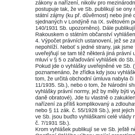
zákony a nařízení, nikoliv pro mezinárod
postupuje tak, že ve Sb. publikují se o
státní zájmy (ku př. důvěrnost) nebo jiné
sjednaných v Londýně na IX. světovém po
140/1931
Sb. upozorněno). Dále publikují
Rakouskem o státním občanství vyhláše
4. Výpočet právních ustanovení, jež se za
nepohlíží. Neboť s jedné strany, jak jsme
uveřejňují se tam též některá jiná právní
mluví v
§ 5
o zařaďování vyhlášek do Sb.,
Pokud jde o vyhlášky uveřejněné ve Sb. (vi
poznamenáno, že zřídka kdy jsou vyhláška
tom, že určitá obchodní úmluva nabyla či 
11/1935
. Sb.), nebo o tom, že Národní sh
vyhlášky právní normy, jež by měly býti v
daně obratové). Jde tu vlastně o zakuklen
nařízení za příliš komplikovaný a zdlouh
nebo
§ 11
zák. č. 55/1928 Sb.), jest jeji
ve Sb. jsou buďto vyhláškami celé vlády 
č.
7/1931
Sb.).
Krom vyhlášek publikují se ve Sb. ještě ně