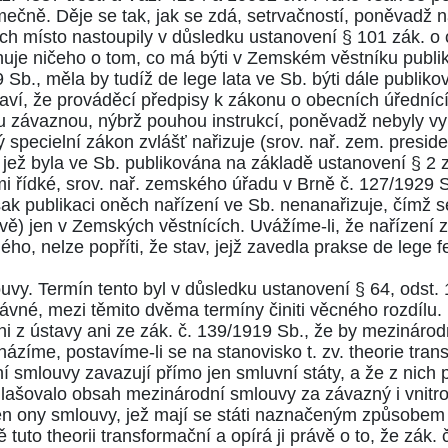
ečně. Děje se tak, jak se zdá, setrvačností, poněvadž na
ich místo nastoupily v důsledku ustanovení
§ 101
zák. o 
huje ničeho o tom, co má býti v Zemském věstníku publi
 Sb., měla by tudíž de lege lata ve Sb. býti dále publi
raví, že prováděcí předpisy k zákonu o obecních úřední
u závaznou, nýbrž pouhou instrukcí, poněvadž nebyly vyh
ký specielní zákon zvlášť nařizuje (srov. nař. zem. presid
 jež byla ve Sb. publikována na základě ustanovení
§ 2
z
i řídké, srov. nař. zemského úřadu v Brně č.
127/1929
S
ak publikaci oněch nařízení ve Sb. nenanařizuje, čímž s
vě) jen v Zemských věstnících. Uvážíme-li, že nařízení z
ho, nelze popříti, že stav, jejž zavedla prakse de lege f
ouvy. Termín tento byl v důsledku ustanovení
§ 64, odst. 
vné, mezi těmito dvěma termíny činiti věcného rozdílu.
i z ústavy ani ze zák. č.
139/1919
Sb., že by mezinárod
íme, postavíme-li se na stanovisko t. zv. theorie transf
 smlouvy zavazují přímo jen smluvní státy, a že z nich 
hlašovalo obsah mezinárodní smlouvy za závazný i vnitro
jen ony smlouvy, jež mají se státi naznačeným způsobem 
uto theorii transformační a opírá ji právě o to, že zák. 