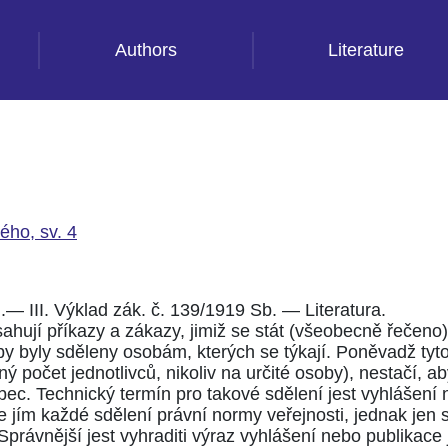
Authors
Literature
ého, sv. 4
d.— III. Výklad zák. č.
139/1919
Sb. — Literatura.
ahují příkazy a zákazy, jimiž se stát (všeobecně řečeno)
 aby byly sděleny osobám, kterých se týkají. Poněvadž tyt
počet jednotlivců, nikoliv na určité osoby), nestačí, a
ůbec. Technický termín pro takové sdělení jest vyhlášení
jím každé sdělení právní normy veřejnosti, jednak jen s
Správnější jest vyhraditi výraz vyhlášení nebo publikace 