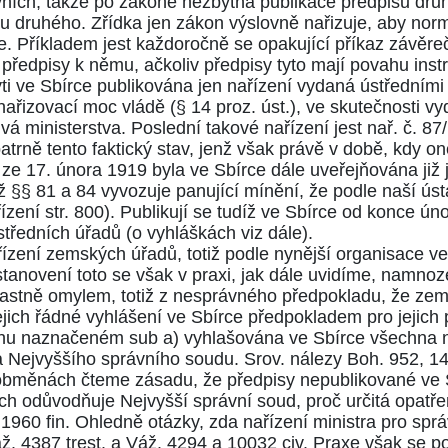
vních, takže po zákoně nezbytná publikace předpisů druh
uhu druhého. Zřídka jen zákon výslovně nařizuje, aby nor
ce. Příkladem jest každoročně se opakující příkaz závěr
ředpisy k němu, ačkoliv předpisy tyto mají povahu instr
ti ve Sbírce publikována jen nařízení vydaná ústředním
 nařizovací moc vládě (
§ 14
proz. úst.), ve skutečnosti v
vá ministerstva. Poslední takové nařízení jest nař. č.
87
atrně tento faktický stav, jenž však právě v době, kdy on
 17. února 1919 byla ve Sbírce dále uveřejňována již je
íž
§§ 81
a
84
vyvozuje panující mínění, že podle naší úst
ízení str.
800
). Publikují se tudíž ve Sbírce od konce úno
ústředních úřadů (o vyhláškách viz dále).
řízení zemských úřadů, totiž podle nynější organisace v
tanovení toto se však v praxi, jak dále uvidíme, namnoz
lastně omylem, totiž z nesprávného předpokladu, že zem
ejich řádné vyhlášení ve Sbírce předpokladem pro jejich p
sahu naznačeném sub a) vyhlašována ve Sbírce všechna 
ra Nejvyššího správního soudu. Srov. nálezy Boh.
952
,
1
ch obměnách čteme zásadu, že předpisy nepublikované ve
h odůvodňuje Nejvyšší správní soud, proč určitá opatře
.
1960
fin. Ohledně otázky, zda nařízení ministra pro sp
áž.
4387
trest. a Váž.
4294
a
10032
civ. Praxe však se po