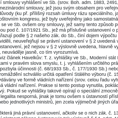
ní smlouvy vyhlášení ve Sb. (srov. Boh. adm.
1883
,
2491
ny mezinárodní smlouvy, jež jsou svým obsahem pro veře
 důvody (ku př. přílišný rozsah úmluvy rázu speciálního,
štovním kongresu, jež byly uveřejněny jako samostatná p
 se ve Sb. ovšem ony smlouvy, jež samy tento způsob pu
nou pod č.
107/1921
Sb., jež má příslušné ustanovení o 
řazují podle
§ 2
našeho zák. do Sb., činí dojem výpočtu 
 viděli, neuveřejňují se právní ustanovení v
§ 2
uvedená v
 ustanovení, jež nejsou v
§ 2
výslovně uvedena, hlavně vy
 neuváděje jasně, co tím vyrozumívá.
z článek Havelkův: T. z. vyhlášky ve Sb., Moderní stát II
mi v pravém slova smyslu, t. j. vyhlášením určitého práv
pozbyla účinnosti (č.
68/1933
Sb., č.
177/1930
Sb.) nebo
romáždění schválilo určitá opatření Stálého výboru (č.
1
ydávány ve formě vládních nařízení (srov. celou řadu vyh
á vládní nařízení. Prakse si tento postup vynutila, poklá
avý. Pokud se vyhlášky takové opírají o speciální zmocn
ch legalita nesporná, jinak je tomu ovšem s ústavností 
nebo jednotlivých ministrů, jen zcela výjimečně jiných ú
která jiná právní ustanovení, ačkoliv se o nich zák. č.
1