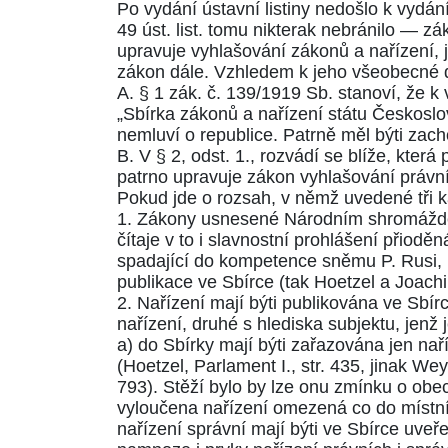
Po vydání ústavní listiny nedošlo k vydán
49
úst. list. tomu nikterak nebránilo — záko
upravuje vyhlašování zákonů a nařízení,
zákon dále. Vzhledem k jeho všeobecné dů
A.
§ 1
zák. č. 139/1919 Sb. stanoví, že 
„Sbírka zákonů a nařízení státu Českoslo
nemluví o republice. Patrně měl býti za
B. V
§ 2, odst. 1
., rozvádí se blíže, která
patrno upravuje zákon vyhlašování právníc
Pokud jde o rozsah, v němž uvedené tři k
1. Zákony usnesené Národním shromážděn
čítaje v to i slavnostní prohlášení přiodě
spadající do kompetence sněmu P. Rusi, ma
publikace ve Sbírce (tak Hoetzel a Joach
2. Nařízení mají býti publikována ve Sbír
nařízení, druhé s hlediska subjektu, jenž 
a) do Sbírky mají býti zařazována jen na
(Hoetzel, Parlament I., str.
435
, jinak Wey
793
). Stěží bylo by lze onu zmínku o obe
vyloučena nařízení omezená co do místní p
nařízení správní mají býti ve Sbírce uveř