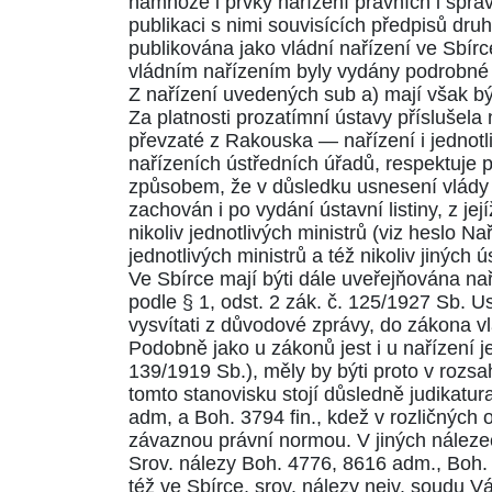
namnoze i prvky nařízení právních i sprá
publikaci s nimi souvisících předpisů dr
publikována jako vládní nařízení ve Sbír
vládním nařízením byly vydány podrobné p
Z nařízení uvedených sub a) mají však bý
Za platnosti prozatímní ústavy příslušela
převzaté z Rakouska — nařízení i jednotli
nařízeních ústředních úřadů, respektuje p
způsobem, že v důsledku usnesení vlády ze
zachován i po vydání ústavní listiny, z jej
nikoliv jednotlivých ministrů (viz heslo Nař
jednotlivých ministrů a též nikoliv jiných 
Ve Sbírce mají býti dále uveřejňována na
podle
§ 1, odst. 2
zák. č. 125/1927 Sb. Us
vysvítati z důvodové zprávy, do zákona v
Podobně jako u zákonů jest i u nařízení j
139/1919 Sb.), měly by býti proto v roz
tomto stanovisku stojí důsledně judikatu
adm, a Boh.
3794
fin., kdež v rozličný
závaznou právní normou. V jiných nálezec
Srov. nálezy Boh.
4776
,
8616
adm., Boh
též ve Sbírce, srov. nálezy nejv. soudu V