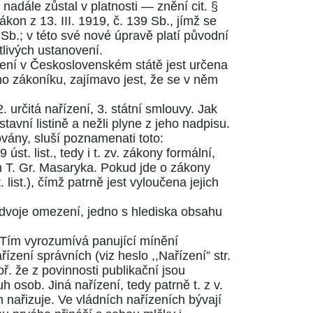
nadále zůstal v platnosti — znění cit.
§
zákon z 13. III. 1919, č.
139
Sb., jímž se
0
Sb.; v této své nové úpravě platí původní
tlivých ustanovení.
ení v Československém státě jest určena
ho zákoníku, zajímavo jest, že se v něm
2. určitá nařízení, 3. státní smlouvy. Jak
avní listině a nežli plyne z jeho nadpisu.
vány, sluší poznamenati toto:
49
úst. list., tedy i t. zv. zákony formální,
 T. Gr. Masaryka. Pokud jde o zákony
t. list.), čímž patrně jest vyloučena jejich
dvoje omezení, jedno s hlediska obsahu
. Tím vyrozumívá panující mínění
ařízení správních (viz heslo ,,Nařízení” str.
. že z povinnosti publikační jsou
osob. Jiná nařízení, tedy patrně t. z v.
 nařizuje. Ve vládních nařízeních bývají