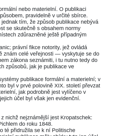
rmální nebo materielní. O publikaci
ůsobem, pravidelně v určité sbírce.
na jednak tím, že způsob publikace nebývá
nost se skutečně s obsahem normy
h místech zdůrazněné ještě případným
ic; právní fikce notority, jež ovládá
tě znám celé veřejnosti — vyskytuje se do
ahem zákona seznámiti, i tu nutno tedy do
vých způsobů, jak je publikace ve
ystémy publikace formální a materielní; v
 byl v prvé polovině XIX. století převzat
ielní, jak podrobně jest vylíčeno v
ejich účel byl však jen evidenční.
, z nichž nejznámější jest Kropatschek:
ichlem do roku 1848.
po té přidružila se k ní
Politische