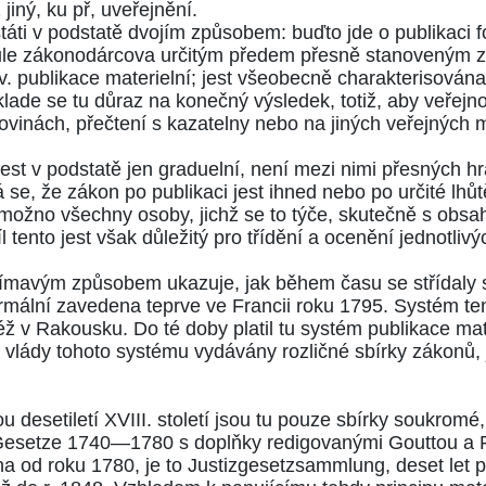
 jiný, ku př, uveřejnění.
áti v podstatě dvojím způsobem: buďto jde o publikaci fo
 vůle zákonodárcova určitým předem přesně stanoveným zp
zv. publikace materielní; jest všeobecně charakterisová
klade se tu důraz na konečný výsledek, totiž, aby veřej
 novinách, přečtení s kazatelny nebo na jiných veřejnýc
t v podstatě jen graduelní, není mezi nimi přesných hran
se, že zákon po publikaci jest ihned nebo po určité lhů
ení možno všechny osoby, jichž se to týče, skutečně s obs
díl tento jest však důležitý pro třídění a ocenění jednotli
jímavým způsobem ukazuje, jak během času se střídaly s
mální zavedena teprve ve Francii roku 1795. Systém tento
 v Rakousku. Do té doby platil tu systém publikace mater
 vlády tohoto systému vydávány rozličné sbírky zákonů, j
u desetiletí XVIII. století jsou tu pouze sbírky soukromé
Gesetze
1740—1780 s doplňky redigovanými Gouttou a P
na od roku 1780, je to
Justizgesetzsammlung
, deset let 