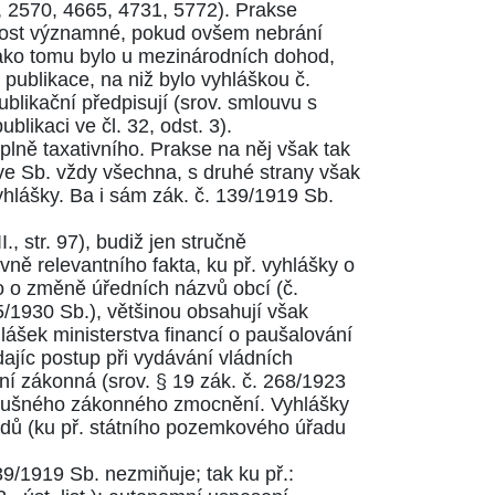
,
2570
,
4665
,
4731
,
5772
). Prakse
jnost významné, pokud ovšem nebrání
 jako tomu bylo u mezinárodních dohod,
ublikace, na niž bylo vyhláškou č.
blikační předpisují (srov. smlouvu s
publikaci ve
čl. 32, odst. 3
).
plně taxativního. Prakse na něj však tak
e Sb. vždy všechna, s druhé strany však
hlášky. Ba i sám zák. č. 139/1919 Sb.
., str.
97
), budiž jen stručně
ně relevantního fakta, ku př. vyhlášky o
 o změně úředních názvů obcí (č.
5/1930
Sb.), většinou obsahují však
lášek ministerstva financí o paušalování
dajíc postup při vydávání vládních
ění zákonná (srov.
§ 19
zák. č. 268/1923
příslušného zákonného zmocnění. Vyhlášky
řadů (ku př. státního pozemkového úřadu
39/1919
Sb. nezmiňuje; tak ku př.: