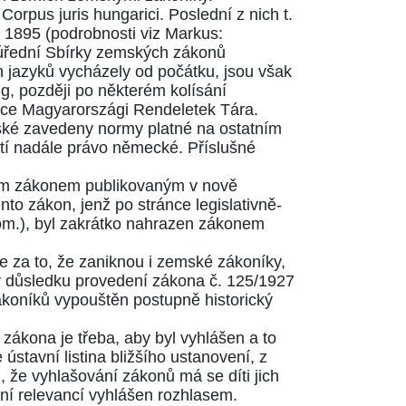
orpus juris hungarici. Poslední z nich t.
 1895 (podrobnosti viz Markus:
úřední Sbírky zemských zákonů
h jazyků vycházely od počátku, jsou však
, později po některém kolísání
írce Magyarországi Rendeletek Tára.
nské zavedeny normy platné na ostatním
atí nadále právo německé. Příslušné
vým zákonem publikovaným v nově
nto zákon, jenž po stránce legislativně-
rom.), byl zakrátko nahrazen zákonem
e za to, že zaniknou i zemské zákoníky,
 v důsledku provedení zákona č.
125/1927
zákoníků vypouštěn postupně historický
ti zákona je třeba, aby byl vyhlášen a to
stavní listina bližšího ustanovení, z
, že vyhlašování zákonů má se díti jich
vní relevancí vyhlášen rozhlasem.