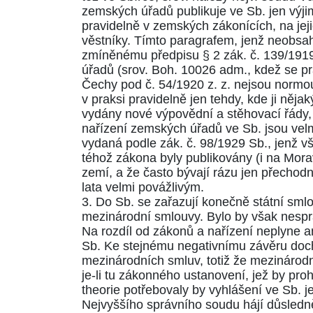
zemských úřadů publikuje ve Sb. jen výjim
pravidelně v zemských zákonících, na jej
věstníky. Tímto paragrafem, jenž neobsa
zmíněnému předpisu
§ 2
zák. č. 139/1919
úřadů (srov. Boh.
10026
adm., kdež se p
Čechy pod č.
54/1920
z. z. nejsou normo
v praksi pravidelně jen tehdy, kde ji něja
vydány nové výpovědní a stěhovací řády,
nařízení zemských úřadů ve Sb. jsou velm
vydaná podle zák. č.
98/1929
Sb., jenž vš
téhož zákona byly publikovány (i na Mora
zemí, a že často bývají rázu jen přechodné
lata velmi povážlivým.
3. Do Sb. se zařazují konečně státní sml
mezinárodní smlouvy. Bylo by však nesprá
Na rozdíl od zákonů a nařízení neplyne an
Sb. Ke stejnému negativnímu závěru docház
mezinárodních smluv, totiž že mezinárodní
je-li tu zákonného ustanovení, jež by pro
theorie potřebovaly by vyhlášení ve Sb. 
Nejvyššího správního soudu hájí důsledně t