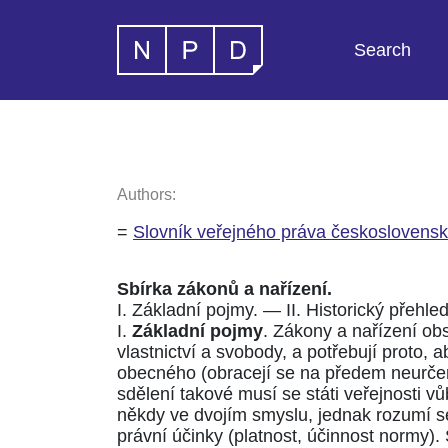
Search
Authors:
=
Slovník veřejného práva československ
Sbírka zákonů a nařízení.
I. Základní pojmy. — II. Historický přehle
I.
Základní pojmy
. Zákony a nařízení obs
vlastnictví a svobody, a potřebují proto,
obecného (obracejí se na předem neurčený 
sdělení takové musí se státi veřejnosti v
někdy ve dvojím smyslu, jednak rozumí se 
právní účinky (platnost, účinnost normy). 