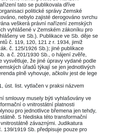
řízení tato se publikovala dříve
organisaci politické správy Zemské
kováno, nebylo zajisté derogováno svrchu
kována veškerá právní nařízení zemských
cích vyhlášené v Zemském zákoníku pro
lášeny ve Sb.). Publikace ve Sb. děje se
entů č.
119
,
120
,
121
z r. 1934, jimiž
ák. č. 125/1926 Sb.); jiné publikace
b. a č.
201/1930
Sb., o hájení zvěře,
e vysvětluje, že jiné úpravy vydané podle
emských úřadů týkají se jen jednotlivých
erenda plně vyhovuje, ačkoliv jest de lege
1
, úst. list. vytlačen v praksi názvem
ní smlouvy musely býti vyhlašovány ve
ormační o vnitrostátní platnosti
plynou pro jednotlivce břemena jen tehdy,
státně. S hlediska této transformační
vnitrostátně závaznými. Judikatura
č.
139/1919
Sb. předpisuje pouze pro