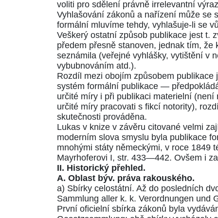
voliti pro sdělení právně irrelevantní výraz
Vyhlašování zákonů a nařízení může se st
formální mluvíme tehdy, vyhlašuje-li se
Veškerý ostatní způsob publikace jest t. 
předem přesně stanoven, jednak tím, že 
seznámila (veřejné vyhlášky, vytištění v
vybubnováním atd.).
Rozdíl mezi obojím způsobem publikace jes
systém formální publikace — předpokládá 
určité míry i při publikaci materielní (n
určité míry pracovati s fikcí notority), roz
skutečnosti prováděna.
Lukas v knize v závěru citované velmi za
moderním slova smyslu byla publikace for
mnohými státy německými, v roce 1849 též
Mayrhoferovi I, str.
433—442
. Ovšem i za
II. Historický přehled.
A. Oblast býv. práva rakouského.
a) Sbírky celostátní. Až do posledních dvo
Sammlung aller k. k. Verordnungen und 
První oficielní sbírka zákonů byla vydává