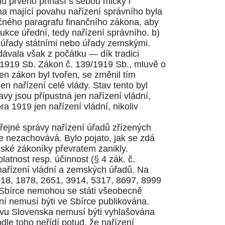
u prvého přináší s sebou mlčky i
ma mající povahu nařízení správního byla
ečného paragrafu finančního zákona, aby
ukce úřední, tedy nařízení správního. b)
i úřady státními nebo úřady zemskými.
ydávala však z počátku — dík tradici
/1919
Sb. Zákon č.
139/1919
Sb., mluvě o
en zákon byl tvořen, se změnil tím
n nařízení celé vlády. Stav tento byl
avy jsou přípustná jen nařízení vládní,
ra 1919 jen nařízení vládní, nikoliv
eřejné správy nařízení úřadů zřízených
e nezachovává. Bylo pojato, jak se zdá
ské zákoníky převratem zanikly.
latnost resp. účinnost (
§ 4
zák. č.
nařízení vládní a zemských úřadů. Na
418
,
1878
,
2651
,
3914
,
5317
,
8697
,
8999
 Sbírce nemohou se státi všeobecně
ní nemusí býti ve Sbírce publikována.
rávu Slovenska nemusí býti vyhlašována
dle toho neřídí potud, že nařízení