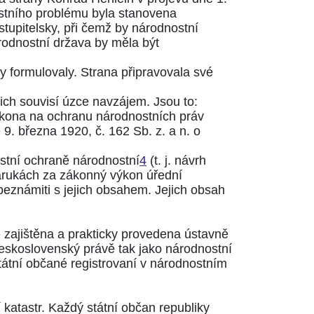
ostního problému byla stanovena
tupitelsky, při čemž by národnostní
rodnostní država by měla být
 formulovaly. Strana připravovala své
nich souvisí úzce navzájem. Jsou to:
kona na ochranu národnostních práv
 9. března 1920, č.
162
Sb. z. a n. o
stní ochraně národnostní
4
(t. j. návrh
árukách za zákonný výkon úřední
beznámiti s jejich obsahem. Jejich obsah
 zajištěna a prakticky provedena ústavně
eskoslovenský právě tak jako národnostní
státní občané registrovaní v národnostním
í katastr. Každý státní občan republiky