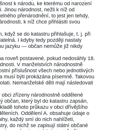
ušnost k národu, ke kterému od narození
. Jinou národnost, nežli k níž od
lného přenárodnění, to jest jen tehdy,
odnosti, k níž chce přihlásiti svou
když se do katastru přihlašuje, t. j. při
telná. I kdyby tedy později nastaly
mu jazyku — občan nemůže již nikdy
 na roveň postavené, pokud nedosáhly 18.
rodnosti. V manželstvích národnostně
ostní příslušnost všech nebo jednotlivých
luva musí býti prokázána písemně. Takovou
olati. Nemanželské děti mají následovati
 v obci zřízeny národnostně oddělené
dý občan, který byl do katastru zapsán,
kladě tohoto průkazu v obci dřívějšího
děleních. Oddělení A. obsahuje údaje o
hy, každý smí do nich nahlížeti,
try, do nichž se zapisují státní občané