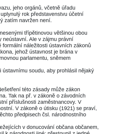
vazu, jeho orgánů, včetně úřadu
 uplynulý rok představenstvu účetní
rý zatím navržen není.
snesenými třípětinovou většinou obou
 neústavní. Ale v zájmu právní
 formální náležitosti ústavních zákonů
zákona, jehož ústavnost je brána v
sněmovnou parlamentu, sněmem
 ústavnímu soudu, aby prohlásil nějaký
 Nešetření této zásady může zákon
ena. Tak na př. v zákoně o závodních
stní příslušnosti zaměstnancovy. V
ostní. V zákoně o útisku (1921) se praví,
 těchto předpisech čsl. národnostního
áležejících v donucování občana občanem,
l k národnosti jiné; přestoupil z jedné