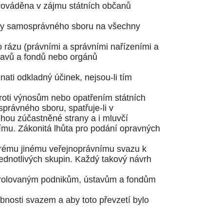
prováděna v zájmu státních občanů
gány samosprávného sboru na všechny
o rázu (právními a správními nařízeními a
stavů a fondů nebo orgánů
nati odkladný účinek, nejsou-li tím
proti výnosům nebo opatřením státních
právného sboru, spatřuje-li v
hou zúčastněné strany a i mluvčí
čímu. Zákonitá lhůta pro podání opravných
erému jinému veřejnoprávnímu svazu k
ednotlivých skupin. Každý takový návrh
trolovaným podnikům, ústavům a fondům
bnosti svazem a aby toto převzetí bylo