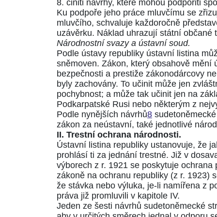
8. činiti návrhy, které mohou podpořiti sp
Ku podpoře jeho práce mluvčímu se zřizu
mluvčího, schvaluje každoročně představe
uzávěrku. Náklad uhrazují státní občané 
Národnostní svazy a ústavní soud.
Podle ústavy republiky ústavní listina m
sněmoven. Zákon, který obsahově mění úst
bezpečnosti a prestiže zákonodárcovy nem
byly zachovány. To učinit může jen zvláštn
pochybnost; a může tak učinit jen na zá
Podkarpatské Rusi nebo některým z nejv
Podle nynějších návrhů
8
sudetoněmecké s
zákon za neústavní, také jednotlivé národn
II. Trestní ochrana národnosti.
Ústavní listina republiky ustanovuje, že
prohlásí ti za jednání trestné. Již v do
výborech z r. 1921 se poskytuje ochrana 
zákoně na ochranu republiky (z r. 1923) s
že stávka nebo výluka, je-li namířena z p
práva již promluvili v kapitole IV.
Jeden ze šesti návrhů sudetoněmecké st
aby v určitých směrech jednal v odporu se 