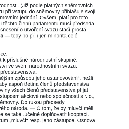
odnosti. (Již podle platných sněmovních
tu při vstupu do sněmovny přihlašuje svoji
ěmovním jednání. Ovšem, platí pro toto
zi těchto členů parlamentu musí předseda
snesení o utvoření svazu stačí prostá
 — tedy po př. i jen minorita celé
pce.
t k příslušné národnostní skupině.
nství ve svém národnostním svazu.
í představenstva.
lnějším způsobu jeho ustanovování“, nežli
aby aspoň třetina členů představenstva
viny všech členů představenstva přijat
tupcem akciové nebo společnosti s r. o.,
sněmovny. Do rukou předsedy
svého národa. — O tom, že by mluvčí měli
e se také „účelně doplňovati“ kooptací.
otum „mluvčí“ resp. jeho zástupce. Osnova