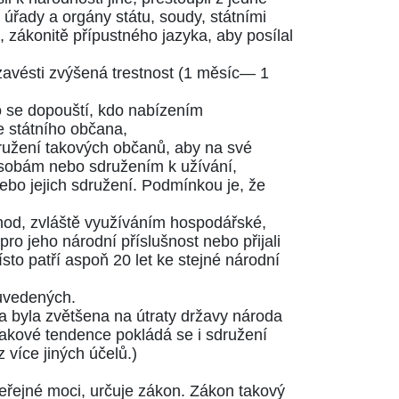
 úřady a orgány státu, soudy, státními
zákonitě přípustného jazyka, aby posílal
zavésti zvýšená trestnost (1 měsíc— 1
o se dopouští, kdo nabízením
 státního občana,
družení takových občanů, aby na své
osobám nebo sdružením k užívání,
nebo jejich sdružení. Podmínkou je, že
od, zvláště využíváním hospodářské,
ro jeho národní příslušnost nebo přijali
to patří aspoň 20 let ke stejné národní
 uvedených.
da byla zvětšena na útraty državy národa
 takové tendence pokládá se i sdružení
z více jiných účelů.)
řejné moci, určuje zákon. Zákon takový