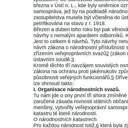
března v Ústí n. L., kde byly směrnice 
samospráva, jež by na podkladě národnost
zastupitelstva musela být včleněna do ús
petrifikována na stavu z r. 1918.
Březen a duben toho roku byl pak věnován
návrhy s nemalým aparátem odborníků. K
Jest to celkem 6 návrhů. Tyto návrhy netv
návrh zákona o národnostní příslušnosti 
zřízením veřejnoprávních svazů
2
(zákon 
ústavním soudě.
3
Kromě těchto tří navzájem souvislých os
zákona na ochranu proti jakémukoliv zp
působnosti veřejných funkcionářů.
5
Dříve 
lze shrnouti takto:
I. Organisace národnostních svazů.
Tu nám jde o ony první tři shora zmíněné
zaručená zásada rovnosti státních občan
menšiny, vytvořily veřejnoprávní samosprá
katastru té které národnosti.
O národnostních katastrech.
Pro každou národnost totiž,
6
která byla z