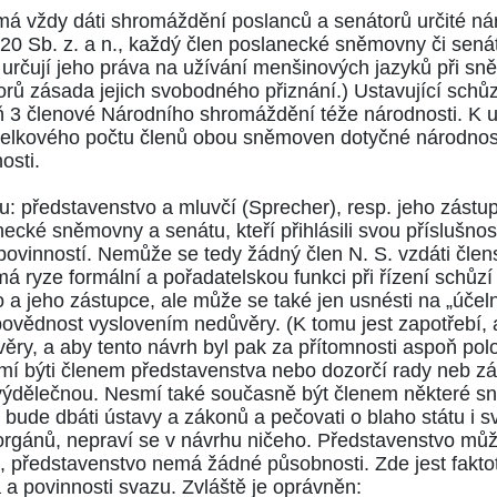
má vždy dáti shromáždění poslanců a senátorů určité nár
1920 Sb. z. a n., každý člen poslanecké sněmovny či sená
k určují jeho práva na užívání menšinových jazyků při sn
orů zásada jejich svobodného přiznání.) Ustavující schů
poň 3 členové Národního shromáždění téže národnosti. K u
 celkového počtu členů obou sněmoven dotyčné národnosti
osti.
: představenstvo a mluvčí (Sprecher), resp. jeho zástu
cké sněmovny a senátu, kteří přihlásili svou příslušnos
povinností. Nemůže se tedy žádný člen N. S. vzdáti čle
má ryze formální a pořadatelskou funkci při řízení schůz
o a jeho zástupce, ale může se také jen usnésti na „úče
povědnost vyslovením nedůvěry. (K tomu jest zapotřebí, 
ry, a aby tento návrh byl pak za přítomnosti aspoň polo
mí býti členem představenstva nebo dozorčí rady neb zás
t výdělečnou. Nesmí také současně být členem některé 
e bude dbáti ústavy a zákonů a pečovati o blaho státu i 
 orgánů, nepraví se v návrhu ničeho. Představenstvo můž
zu, představenstvo nemá žádné působnosti. Zde jest fakt
 a povinnosti svazu. Zvláště je oprávněn: