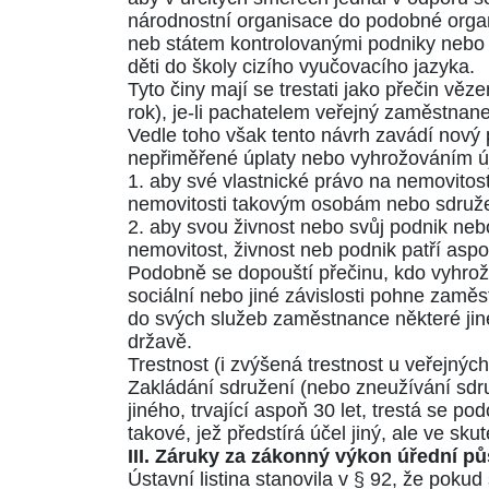
národnostní organisace do podobné organis
neb státem kontrolovanými podniky nebo ú
děti do školy cizího vyučovacího jazyka.
Tyto činy mají se trestati jako přečin v
rok), je-li pachatelem veřejný zaměstnane
Vedle toho však tento návrh zavádí nový 
nepřiměřené úplaty nebo vyhrožováním ú
1. aby své vlastnické právo na nemovitos
nemovitosti takovým osobám nebo sdruže
2. aby svou živnost nebo svůj podnik nebo
nemovitost, živnost neb podnik patří asp
Podobně se dopouští přečinu, kdo vyhro
sociální nebo jiné závislosti pohne zaměs
do svých služeb zaměstnance některé jiné
državě.
Trestnost (i zvýšená trestnost u veřejný
Zakládání sdružení (nebo zneužívání sdruž
jiného, trvající aspoň 30 let, trestá se 
takové, jež předstírá účel jiný, ale ve sku
III. Záruky za zákonný výkon úřední p
Ústavní listina stanovila v
§ 92
, že pokud