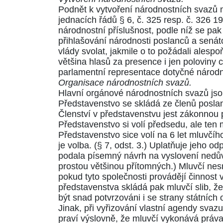
Podnět k vytvoření národnostních svazů 
jednacích řádů
§ 6
, č. 325 resp. č. 326 
národnostní příslušnost, podle níž se pa
přihlašování národnosti poslanců a senát
vlády svolat, jakmile o to požádali ales
většina hlasů za presence i jen poloviny
parlamentní representace dotyčné národn
Organisace národnostních svazů.
Hlavní orgánové národnostních svazů jsou
Představenstvo se skládá ze členů poslane
Členství v představenstvu jest zákonnou 
Představenstvo si volí předsedu, ale ten 
Představenstvo sice volí na 6 let mluvčíh
je volba. (
§ 7, odst. 3
.) Uplatňuje jeho od
podala písemný návrh na vyslovení nedůvě
prostou většinou přítomných.) Mluvčí nes
pokud tyto společnosti provádějí činnos
představenstva skládá pak mluvčí slib, ž
být snad potvrzováni i se strany státních
Jinak, při vyřizování vlastní agendy sva
praví výslovně, že mluvčí vykonává práva