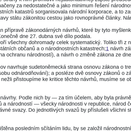
označeny za nedostatečné a jako minimum řešení národn
ních katastrů sorganisovala národní korporace, a to zas
tavy státu zákonitou cestou jako rovnoprávné články. Ná
 přípravě zákonodárných návrhů, které by tyto myšlenky
onečně dne 27. dubna své dílo podala.
oří všechny dohromady celek systematický. Toliko tři z 
státních občanů a o národnostních katastrech;
1
návrh zá
na ochranu národností), a návrh o změně zákona ze dne
nov navrhuje sudetoněmecká strana osnovu zákona o tre
ůsobu odnárodňování); a posléze dvě osnovy zákonů o z
nežli přistoupíme ke kritice těchto návrhů, musíme se o
 návrhy. Podle nich by — za tím účelem, aby byla právně
ů a národností — všecky národnosti v republice, národ č
vné svazy. Do jednotlivých svazů by příslušeli všichni 
jištěna posledním sčítáním lidu, by se založil národnostn