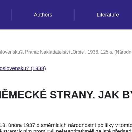
Authors
Literature
vensku?. Praha: Nakladatelství „Orbis“, 1938, 125 s. (Národnos
oslovensku? (1938)
MECKÉ STRANY. JAK BY
18. února 1937 o směrnicích národnostní politiky v tomt
rany k nim promluvil nejautoritativněji zajisté předsed