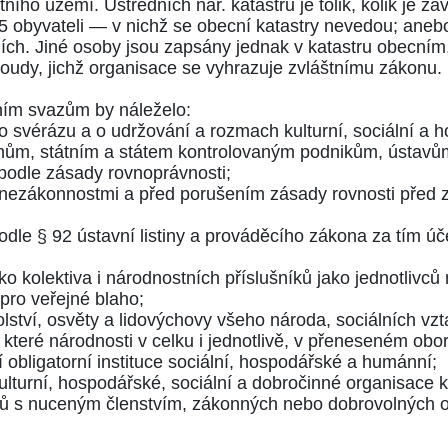
tního území. Ústředních nár. katastrů je tolik, kolik je 
5 obyvateli — v nichž se obecní katastry nevedou; anebo
dních. Jiné osoby jsou zapsány jednak v katastru obecním
 soudy, jichž organisace se vyhrazuje zvláštnímu zákonu.
ním svazům by náleželo:
ho svérázu a o udržování a rozmach kulturní, sociální a
rgánům, státním a státem kontrolovaným podnikům, ústav
odle zásady rovnoprávnosti;
ed nezákonnostmi a před porušením zásady rovnosti před z
podle
§ 92
ústavní listiny a prováděcího zákona za tím úče
ko kolektiva i národnostních příslušníků jako jednotlivc
 pro veřejné blaho;
lství, osvěty a lidovýchovy všeho národa, sociálních vzt
které národnosti v celku i jednotlivě, v přeneseném obo
cí obligatorní instituce sociální, hospodářské a humánní;
ulturní, hospodářské, sociální a dobročinné organisace k
vazů s nuceným členstvím, zákonných nebo dobrovolných 