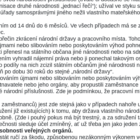
ace druhé národnosti „jednací řečí“); užíval ve styku s
řady samosprávnými jiného nežli vlastního mateřského, 
ězením od 14 dnů do 6 měsíců. Ve všech případech má se 
c.
přečin zkrácení národní državy a pracovního místa. Toh
jmami nebo slibováním nebo poskytováním výhod pohne
ti přenesl na státního občana jiné národnosti nebo na s
ním vyhradil nájemní práva nebo ji ponechal takovým 
 podíly na nich zcizil státním občanům jiné národnosti 
oň po dobu 30 roků do stejné „národní državy“.
žováním újmami nebo slibováním nebo poskytováním výh
tnavatele nebo jeho orgány, aby propustili zaměstnance p
 národní příslušnosti. Zde je podmínkou, že pracovní mís
ch zaměstnanců) jest zde stejná jako v případech nahoře
ení již existujících) k tomu, aby država vlastního náro
podobně. (Zde i pouhý pokus má být trestný, a za sdružení
tečnosti sleduje účel zmíněný, ať už třeba jen jako jeden 
ůsobnosti veřejných orgánů.
 stát ručí za škodu, způsobenou nezákonným výkonem ve