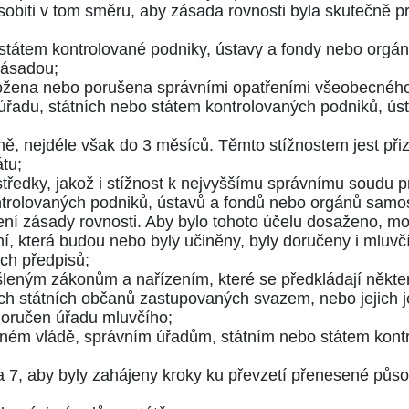
sobiti v tom směru, aby zásada rovnosti byla skutečně 
bo státem kontrolované podniky, ústavy a fondy nebo or
 zásadou;
 ohrožena nebo porušena správními opatřeními všeobecnéh
 úřadu, státních nebo státem kontrolovaných podniků, ú
eně, nejdéle však do 3 měsíců. Těmto stížnostem jest přiz
tu;
tředky, jakož i stížnost k nejvyššímu správnímu soudu 
ntrolovaných podniků, ústavů a fondů nebo orgánů samos
í zásady rovnosti. Aby bylo tohoto účelu dosaženo, mo
í, která budou nebo byly učiněny, byly doručeny i mluv
ích předpisů;
šleným zákonům a nařízením, které se předkládají někt
ech státních občanů zastupovaných svazem, nebo jejich j
doručen úřadu mluvčího;
eném vládě, správním úřadům, státním nebo státem kon
a 7
, aby byly zahájeny kroky ku převzetí přenesené půso