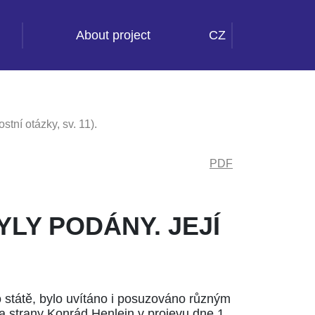
About project
CZ
tní otázky, sv. 11).
PDF
LY PODÁNY. JEJÍ
o státě, bylo uvítáno i posuzováno různým
a strany Konrád Henlein v projevu dne 1.