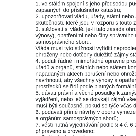
1. ve stálém spojení s jeho předsedou pů
zapsaných do příslušného katastru;
2. upozorňovati vládu, úřady, státní ne
skutečnosti, které jsou v rozporu s touto
3. stěžovati si vládě, je-li tato zásada
výnosy), opatřeními nebo činy správního
samosprávného sboru.
Vláda musí tyto stížnosti vyříditi neprodl
ohroženy nebo dotčeny důležité zájmy stá
4. podati řádné i mimořádné opravné pros
úřadů a orgánů, státních nebo státem ko
napadaných aktech porušení nebo ohrožen
navrhnouti, aby všechny výnosy a opatřen
prostředků se řídí podle platných formáln
5. dávati právní a věcné posudky k zamý
vyjádření, nebo jež se dotýkají zájmů vš
musí býti současně, pokud se týče včas 
6. podávati přímé návrhy v oboru vymez
a orgánům samosprávných sborů;
7. vésti nutná vyjednávání podle
§ 4 č. 6 
připraveno a provedeno;