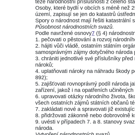
téže národnostní příslušnosti z celého stá
Osoby, které bydlí v obcích s méně než 2
území, zapisují se jen do katastrů ústře
Spory o národnost mají řešiti katastrální
Působnost národnostních svazů.
Podle navržené osnovy
7
(§ 4) národnost
1. pečovati o pěstování a rozvoj národní
2. hájiti vůči vládě, ostatním státním o
samosprávným zájmy dotyčného národa p
3. chrániti jednotlivé své příslušníky př
nároků;
4. uplatňovati nároky na náhradu škody 
892
);
5. zajišťovati rovnoprávný podíl národa ja
zařízení, jakož i na opatřeních učiněných
6. upravovati otázky národního života, ško
všech ostatních zájmů státních občanů té 
7. zakládati nové a spravovati již existují
8. přidržovati zákonně nebo dobrovolně k
9. uvésti v případech 7. a 8. stanovy s
národa.
Vytvoření národnostních svazů.