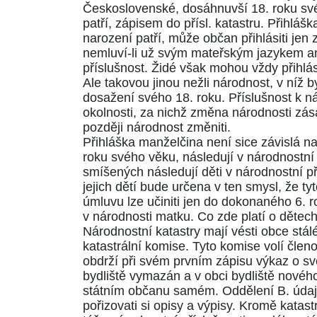
Československé, dosáhnuvší 18. roku svéh
patří, zápisem do přísl. katastru. Přihláš
narození patří, může občan přihlásiti je
nemluví-li už svým mateřským jazykem ani 
příslušnost. Židé však mohou vždy přihlási
Ale takovou jinou nežli národnost, v níž b
dosažení svého 18. roku. Příslušnost k ná
okolnosti, za nichž změna národnosti zá
později národnost změniti.
Přihláška manželčina není sice závislá n
roku svého věku, následují v národnostní 
smíšených následují děti v národnostní př
jejich dětí bude určena v ten smysl, že t
úmluvu lze učiniti jen do dokonaného 6. 
v národnosti matku. Co zde platí o dětech
Národnostní katastry mají vésti obce stál
katastrální komise. Tyto komise volí člen
obdrží při svém prvním zápisu výkaz o své
bydliště vymazán a v obci bydliště novéh
státním občanu samém. Oddělení B. údaje 
pořizovati si opisy a výpisy. Kromě katas