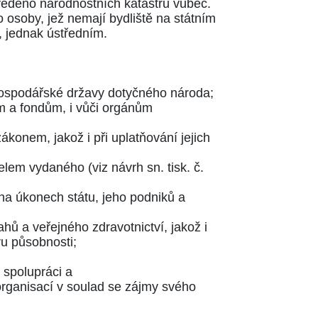
zavedeno národnostních katastrů vůbec.
 osoby, jež nemají bydliště na státním
, jednak ústředním.
 hospodářské državy dotyčného národa;
ům a fondům, i vůči orgánům
ákonem, jakož i při uplatňování jejich
lem vydaného (viz návrh sn. tisk. č.
ů na úkonech státu, jeho podniků a
ahů a veřejného zdravotnictví, jakož i
ru působnosti;
 spolupráci a
organisací v soulad se zájmy svého