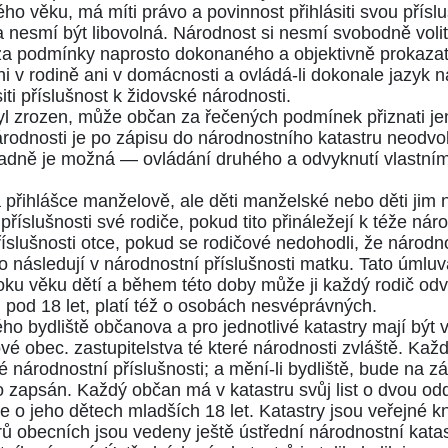
o věku, má míti právo a povinnost přihlásiti svou přísl
ka nesmí být libovolná. Národnost si nesmí svobodně voliti
n za podmínky naprosto dokonaného a objektivně prokazate
v rodině ani v domácnosti a ovládá-li dokonale jazyk nár
ti příslušnost k židovské národnosti.
yl zrozen, může občan za řečených podmínek přiznati jen, 
rodnosti je po zápisu do národnostního katastru neodvola
sadně je možná — ovládání druhého a odvyknutí vlastní
a přihlášce manželově, ale děti manželské nebo děti jim
příslušnosti své rodiče, pokud tito přináležejí k téže ná
íslušnosti otce, pokud se rodičové nedohodli, že národn
yto následují v národnostní příslušnosti matku. Tato úm
roku věku dětí a během této doby může ji každý rodič odv
 pod 18 let, platí též o osobách nesvéprávných.
ého bydliště občanova a pro jednotlivé katastry mají být
ové obec. zastupitelstva té které národnosti zvláště. Kaž
 národnostní příslušnosti; a mění-li bydliště, bude na zá
o zapsán. Každý občan má v katastru svůj list o dvou od
o jeho dětech mladších 18 let. Katastry jsou veřejné kni
trů obecních jsou vedeny ještě ústřední národnostní katas