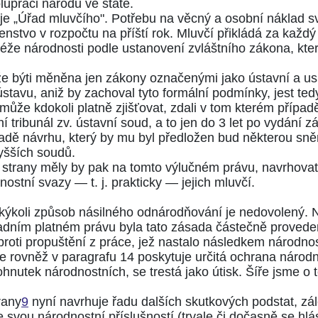
olupráci národů ve státě.
je „Úřad mluvčího". Potřebu na věcný a osobní náklad s
nstvo v rozpočtu na příští rok. Mluvčí přikládá za každý
téže národnosti podle ustanovení zvláštního zákona, kte
ůže býti měněna jen zákony označenými jako ústavní a u
avu, aniž by zachoval tyto formální podmínky, jest tedy
ůže kdokoli platně zjišťovat, zdali v tom kterém případě
í tribunál zv. ústavní soud, a to jen do 3 let po vydání 
kladě návrhu, který by mu byl předložen bud některou 
yšších soudů.
trany měly by pak na tomto výlučném právu, navrhovati
ostní svazy — t. j. prakticky — jejich mluvčí.
 jakýkoli způsob násilného odnárodňování je nedovolený.
savadním platném právu byla tato zásada částečně proved
proti propuštění z práce, jež nastalo následkem národno
e rovněž v paragrafu 14 poskytuje určitá ochrana národn
ohnutek národnostních, se trestá jako útisk. Šíře jsme o
rany
9
nyní navrhuje řadu dalších skutkových podstat, z
svou národnostní příslušností (trvale či dočasně se hlási