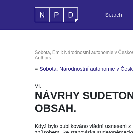
Search
Sobota, Emil: Národnostní autonomie v Českoslo
Authors:
=
Sobota, Národnostní autonomie v Česk
VI.
NÁVRHY SUDETONĚ
OBSAH.
Když bylo publikováno vládní usnesení z 
způsobem. Se stanoviska sudetoněmecké st