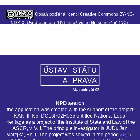
Obsah podléhá licenci Creative Commons BY-NC-
ND 4.0. Uveďte autora (BY), neužívejte dílo komerčně (NC),
Nezasahujte do díla (ND).
NPD search
the application was created with the support of the project
NAKI II, No. DG16P02H035 entitled National Legal
Heritage as a project of the Institute of State and Law of the
ASCR, v. V. I. The principle investigator is JUDr. Jan
Matejka, PhD. The project was solved in the period 2016–