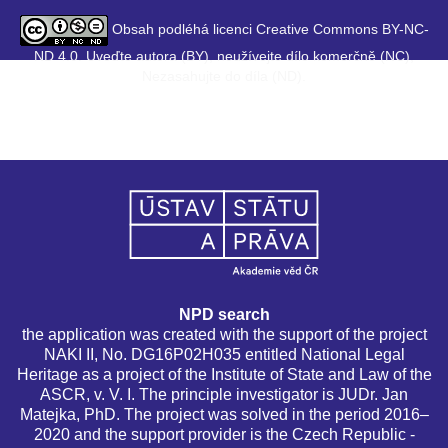
Obsah podléhá licenci Creative Commons BY-NC-
ND 4.0. Uveďte autora (BY), neužívejte dílo komerčně (NC),
Nezasahujte do díla (ND).
NPD search
the application was created with the support of the project
NAKI II, No. DG16P02H035 entitled National Legal
Heritage as a project of the Institute of State and Law of the
ASCR, v. V. I. The principle investigator is JUDr. Jan
Matejka, PhD. The project was solved in the period 2016–
2020 and the support provider is the Czech Republic -