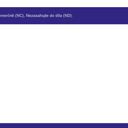
merčně (NC), Nezasahujte do díla (ND).