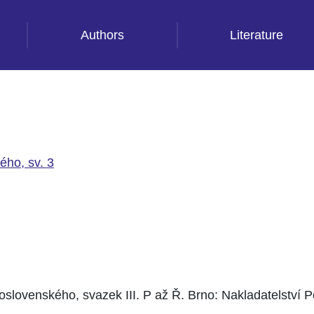
Authors
Literature
ého, sv. 3
slovenského, svazek III. P až Ř. Brno: Nakladatelství Po