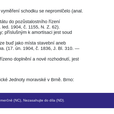
 vyměření schodku se nepromlčelo (anal.
tátu do pozůstalostního řízení
. led. 1904, č. 1155, N. Z. 62
).
; příslušným k amortisaci jest soud
ze buď jako místa stavební aneb
a. (
17. ún. 1904, č. 1836, J. Bl. 310.
—
řízeno doplnění a nové rozhodnutí, jest
ické Jednoty moravské v Brně. Brno:
merčně (NC), Nezasahujte do díla (ND).