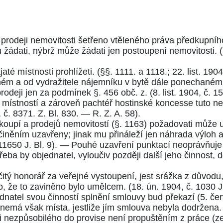
i prodeji nemovitosti šetřeno vtěleného práva předkupn
 žádati, nýbrž může žádati jen postoupení nemovitosti. (
té místnosti prohlížeti. (
§§. 1111.
a
1118.
;
22. list. 190
m a od vydražitele nájemníku v bytě dále ponechaném 
rodeji jen za podmínek
§. 456 obč. z.
(
8. list. 1904, č. 1
 místností a zároveň pachtéř hostinské koncesse tuto n
 č. 8371. Z. Bl. 830.
—
R. Z. A. 58
).
oupí a prodejů nemovitostí (
§. 1163
) požadovati může u
činěním uzavřeny; jinak mu přináleží jen náhrada výloh a
11650 J. Bl. 9
). — Pouhé uzavření punktací neoprávňuje 
řeba by objednatel, vyloučiv později další jeho činnost,
rčitý honorář za veřejné vystoupení, jest srážka z důvod
o, že to zaviněno bylo umělcem. (
18. ún. 1904, č. 1030 J
ednatel svou činností splnění smlouvy bud překazí (
5. čer
 nemá však místa, jestliže jím smlouva nebyla dodržena. 
i nezpůsobilého do provise není propuštěním z práce (z