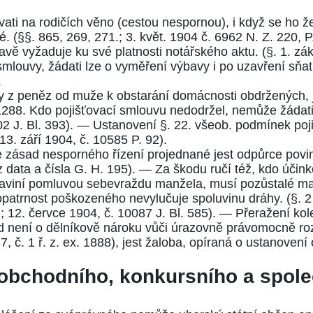
i na rodičích věno (cestou nespornou), i když se ho že
é. (
§§. 865
,
269
,
271.
;
3. květ. 1904 č. 6962 N. Z. 220
,
P
ě vyžaduje ku své platnosti notářského aktu. (
§. 1. zá
 smlouvy, žádati lze o vyměření výbavy i po uzavření sňatk
.
 z peněz od muže k obstarání domácnosti obdržených, j
1288.
Kdo pojišťovací smlouvu nedodržel, nemůže žádati
2 J. Bl. 393
). — Ustanovení §. 22. všeob. podmínek poji
13. září 1904, č. 10585 P. 92
).
le zásad nesporného řízení projednané jest odpůrce povin
 data a čísla
G. H. 195
). — Za škodu ručí též, kdo účink
o zaviní pomluvou sebevraždu manžela, musí pozůstalé ma
patrnost poškozeného nevylučuje spoluvinu dráhy. (
§. 2
.
;
12. červce 1904, č. 10087 J. Bl. 585
). — Přeražení kol
d není o dělníkově nároku vůči úrazovně právomocně ro
7, č. 1 ř. z. ex. 1888
), jest žaloba, opíraná o ustanovení
obchodního, konkursního a spole