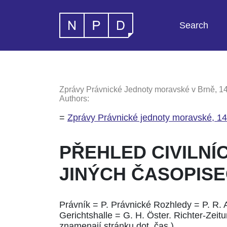
Search
Zprávy Právnické Jednoty moravské v Brně, 14
Authors:
=
Zprávy Právnické jednoty moravské, 14
PŘEHLED CIVILNÍ
JINÝCH ČASOPIS
Právník = P. Právnické Rozhledy = P. R. All
Gerichtshalle = G. H. Öster. Richter-Zeitu
znamenají stránku dot. čas.)