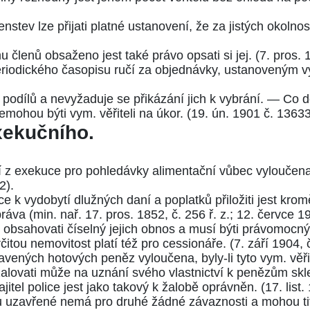
stev lze přijati platné ustanovení, že za jistých okolnos
členů obsaženo jest také právo opsati si jej. (
7. pros. 
eriodického časopisu ručí za objednávky, ustanoveným v
 podílů a nevyžaduje se přikázání jich k vybrání. — Co d
mohou býti vym. věřiteli na úkor. (
19. ún. 1901 č. 13633
xekučního.
 z exekuce pro pohledávky alimentační vůbec vyloučena
82
).
 k vydobytí dlužných daní a poplatků přiložiti jest krom
ráva (min. nař. 17. pros. 1852,
č. 256 ř. z.
;
12. červce 19
. obsahovati číselný jejich obnos a musí býti právomocný
itou nemovitost platí též pro cessionáře. (
7. září 1904, 
vených hotových peněz vyloučena, byly-li tyto vym. věřit
žalovati může na uznání svého vlastnictví k penězům sk
jitel police jest jako takový k žalobě oprávněn. (
17. list
 uzavřené nemá pro druhé žádné závaznosti a mohou ti