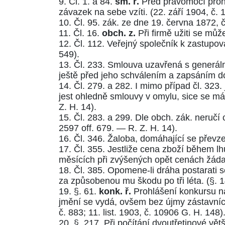
9.
Čl. 1.
a
84.
sm. ř.
Před právomocí proh
závazek na sebe vzíti. (
22. září 1904, č. 
10.
Čl. 95. zák. ze dne 19. června 1872, č.
11.
Čl. 16.
obch. z.
Při firmě užiti se můž
12.
Čl. 112.
Veřejný společník k zastupov
549
).
13.
Čl. 233.
Smlouva uzavřená s generáln
ještě před jeho schválením a zapsáním do o
14.
Čl. 279.
a
282.
I mimo případ
čl. 323.
jest ohledně smlouvy v omylu, sice se má
Z. H. 14)
.
15.
Čl. 283.
a
299.
Dle obch. zák. neručí c
2597 off. 679.
—
R. Z. H. 14
).
16.
Čl. 346.
Žaloba, domáhající se převzet
17.
Čl. 355.
Jestliže cena zboží během lhů
měsících při zvýšených opět cenách žádat
18.
Čl. 385.
Opomene-li dráha postarati se
za způsobenou mu škodu po tři léta. (
§. 1
19.
§. 61.
konk. ř.
Prohlášení konkursu na
jmění se vydá, ovšem bez újmy zástavních
č. 883
;
11. list. 1903, č. 10906 G. H. 148
)
20.
§. 217.
Při počítání dvoutřetinové vět