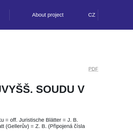
About project
CZ
PDF
JVYŠŠ. SOUDU V
 = off. Juristische Blätter = J. B.
tt (Gellerův) = Z. B. (Připojená čísla