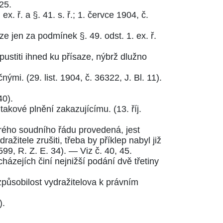
25.
 ex. ř.
a
§. 41. s. ř.
;
1. červce 1904, č.
saze jen za podmínek
§. 49. odst. 1. ex. ř.
pustiti ihned ku přísaze, nýbrž dlužno
čnými. (
29. list. 1904, č. 36322, J. Bl. 11
).
40
).
 takové plnění zakazujícímu. (
13. říj.
rého soudního řádu provedená, jest
ražitele zrušiti, třeba by příklep nabyl již
6599, R. Z. E. 34
). — Viz č. 40, 45.
zejích činí nejnižší podání dvě třetiny
nezpůsobilost vydražitelova k právním
).