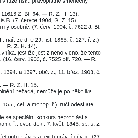
i v tuzemsku právoplatně směnečný
. 11616 Z. Bl. 64.
—
R. Z. H. 13
).
is B. (
7. červce 1904, G. Z. 15
).
rmy osobně. (
7. červ. 1904, č. 7622 J. Bl.
II. nař. ze dne 29. list. 1865, č. 127. ř. z.
)
—
R. Z. H. 14
).
íka, jestliže jest z něho vidno, že tento
 (
16. červ. 1903, č. 7525 off. 720.
—
R.
. 1394.
a
1397. obč. z.
;
11. břez. 1903, č.
.
—
R. Z. H. 15.
 plnění nežádá, nemůže je po několika
. 155., cel. a monop. ř.
), ručí odesílateli
e se speciální konkurs neprohlásí a
konk. ř.
; dvor. dekr. 7. květ. 1845.
sb. s. z.
čet pohledávek a jejich právní důvod. (
27.