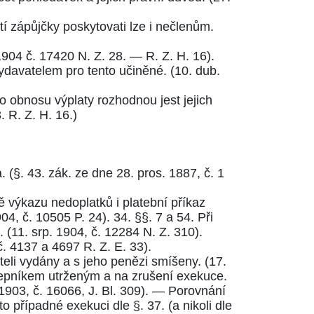
tí zápůjčky poskytovati lze i nečlenům.
1904 č. 17420 N. Z. 28.
—
R. Z. H. 16
).
ydavatelem pro tento učiněné. (
10. dub.
o obnosu výplaty rozhodnou jest jejich
. R. Z. H. 16.
)
. (
§. 43. zák. ze dne 28. pros. 1887, č. 1
ě výkazu nedoplatků i platební příkaz
04, č. 10505 P. 24
). 34.
§§. 7
a
54.
Při
. (
11. srp. 1904, č. 12284 N. Z. 310
).
č. 4137
a
4697 R. Z. E. 33
).
eli vydány a s jeho penězi smíšeny. (
17.
lepníkem utrženým a na zrušení exekuce.
. 1903, č. 16066, J. Bl. 309
). — Porovnání
to případné exekuci dle
§. 37.
(a nikoli dle