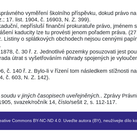
správného vyměření školního příspěvku, dokud právo na
z.
;
17. list. 1904, č. 16903, N. Z. 399
).
aduční, nepřísluší finanční prokuratuře právo, jménem s
ášení kaducity lze tu provésti jenom pořadem práva. (
27
z.
Listiny o splátkových obchodech nejsou cennými papíry
.
1878, č. 30 ř. z.
Jednotlivé pozemky posuzovati jest pou
da útrat s vyšetřováním náhrady spojených je vyloučen
, č. 140 ř. z.
Bylo-li v řízení tom následkem stížnosti na
4, č. 603, N. Z. 142
).
š. soudu v jiných časopisech uveřejněných.
. Zprávy Právn
05, svazek/ročník 14, číslo/sešit 2, s. 112-117.
eative Commons BY-NC-ND 4.0. Uveďte autora (BY), neužívejte dílo ko