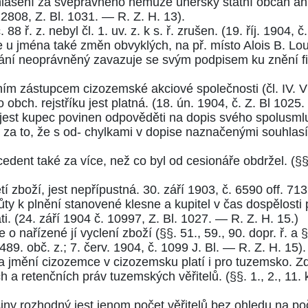
lášení za svéprávného nemůže uherský státní občan an
12808, Z. Bl. 1031.
—
R. Z. H. 13
).
 88 ř. z.
nebyl
čl. 1. uv. z. k s. ř.
zrušen. (
19. říj. 1904, č
e u jména také změn obvyklých, na př. místo Alois B. Lou
ání neoprávněný zavazuje se svým podpisem ku znění fi
ím zástupcem cizozemské akciové společnosti (
čl. IV.
V
bch. rejstříku jest platná. (
18. ún. 1904, č. Z. Bl 1025.
jest kupec povinen odpověděti na dopis svého spolusmluvn
 za to, že s od- chylkami v dopise naznačenými souhlasí.
edent také za více, než co byl od cesionáře obdržel. (
§§
í zboží, jest nepřípustná.
30. září 1903, č. 6590 off. 713
ty k plnění stanovené klesne a kupitel v čas dospělosti
i. (
24. září 1904 č. 10997, Z. Bl. 1027.
—
R. Z. H. 15.
)
 o nařízené jí vyclení zboží (
§§. 51.
,
59.
,
90. dopr. ř.
a
§
489. obč. z.
;
7. červ. 1904, č. 1099 J. Bl.
—
R. Z. H. 15
).
 jmění cizozemce v cizozemsku platí i pro tuzemsko. Zd
 a retenčních práv tuzemských věřitelů. (
§§. 1.
,
2.
,
11. 
.
šiny rozhodný jest jenom počet věřitelů bez ohledu na po