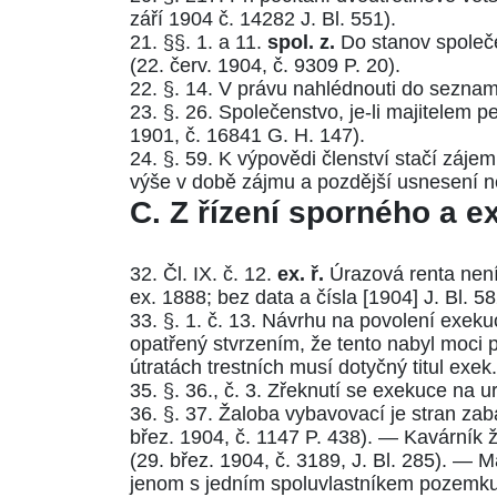
září 1904 č. 14282 J. Bl. 551
).
21.
§§. 1.
a
11.
spol. z.
Do stanov společen
(
22. červ. 1904, č. 9309 P. 20
).
22.
§. 14.
V právu nahlédnouti do seznamu 
23.
§. 26.
Společenstvo, je-li majitelem p
1901, č. 16841 G. H. 147
).
24.
§. 59.
K výpovědi členství stačí zájem
výše v době zájmu a pozdější usnesení ne
C.
Z řízení sporného a e
32.
Čl. IX. č. 12.
ex. ř.
Úrazová renta není
ex. 1888
;
bez data a čísla [1904] J. Bl. 5
33.
§. 1. č. 13.
Návrhu na povolení exekuce
opatřený stvrzením, že tento nabyl moci p
útratách trestních musí dotyčný titul exek
35.
§. 36., č. 3.
Zřeknutí se exekuce na urč
36.
§. 37.
Žaloba vybavovací je stran zaba
břez. 1904, č. 1147 P. 438
). — Kavárník 
(
29. břez. 1904, č. 3189, J. Bl. 285
). — Ma
jenom s jedním spoluvlastníkem pozemku