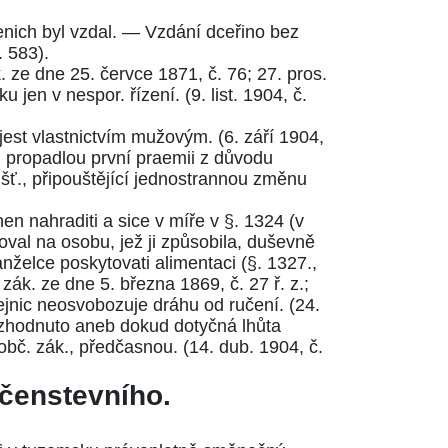
nich byl vzdal. — Vzdání dceřino bez
. 583
).
k. ze dne 25. červce 1871, č. 76
;
27. pros.
u jen v nespor. řízení. (
9. list. 1904, č.
est vlastnictvím mužovým. (
6. září 1904,
 propadlou první praemii z důvodu
šť., připouštějící jednostrannou změnu
en nahraditi a sice v míře v
§. 1324
(v
oval na osobu, jež ji způsobila, duševně
nželce poskytovati alimentaci (
§. 1327.
,
 zák. ze dne 5. března 1869, č. 27 ř. z.
;
ejnic neosvobozuje dráhu od ručení. (
24.
zhodnuto aneb dokud dotyčná lhůta
 obč. zák., předčasnou. (
14. dub. 1904, č.
čenstevního.