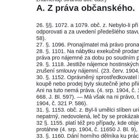
A.
Z práva občanského.
26.
§§. 1072.
a
1079. obč. z.
Nebylo-li př
odporovati a za uvedení předešlého stavu
58
).
27.
§. 1096.
Pronajímatel má právo pronaja
28.
§. 1101.
Na nábytku exekučně prodané
práva pro nájemné za dobu po soudním p
29.
§. 1118.
Jestliže nájemce hostinských
zrušení smlouvy nájemní. (
23. červ. 1904,
30.
§. 1152.
Oprávněný sprostředkovatel k
koupě nebo prodej byly skutečně jeho při
Ani na tuto nemá práva. (
4. srp. 1904, č. 
668. J. Bl. 597
). — Má však na ni právo, t
1904, č. 321 P. 586
).
31.
§. 1153. obč. z.
Byl-li umělci slíben u
nepatrný, nedovolená, leč by se prokázal
32
§. 1155.
platí též pro případy, kde obj
protáhne (
4. srp. 1904, č. 11650 J. Bl. 9
),
33.
§. 1160.
Dání horního dělníka ku prác