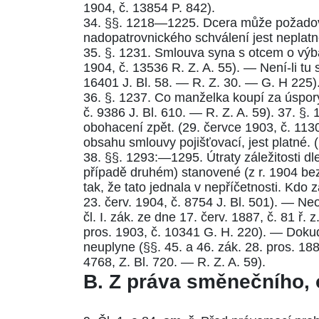
1904, č. 13854 P. 842
).
34.
§§. 1218—1225.
Dcera může požadovat
nadopatrovnického schválení jest neplatn
35.
§. 1231.
Smlouva syna s otcem o výbav
1904, č. 13536 R. Z. A. 55
). — Není-li tu
16401 J. Bl. 58.
—
R. Z. 30.
—
G. H 225
)
36.
§. 1237.
Co manželka koupí za úspory
č. 9386 J. Bl. 610.
—
R. Z. A. 59
). 37.
§. 
obohacení zpět. (
29. červce 1903, č. 1130
obsahu smlouvy pojišťovací, jest platné. (
38.
§§. 1293:—1295.
Útraty záležitosti d
případě druhém) stanovené (z r. 1904 bez
tak, že tato jednala v nepříčetnosti. Kd
23. červ. 1904, č. 8754 J. Bl. 501
). — Neo
čl. I. zák. ze dne 17. červ. 1887, č. 81 ř. z
pros. 1903, č. 10341 G. H. 220
). — Doku
neuplyne (
§§. 45.
a
46. zák. 28. pros. 188
4768, Z. Bl. 720.
—
R. Z. A. 59
).
B.
Z práva směnečního, 