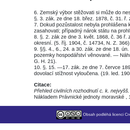
6. Zemský výbor stěžovati si může do ne
§. 3. zák. ze dne 18. břez. 1878, č. 31. ř. 
7. Dokud pozůstalost nebyla prohlášena k
zasahovati; případný nárok státu na prohl
8.
§. 2. zák ze dne 3. květ. 1868, č. 36 ř. 
okresní. (
5. říj. 1904, č. 14734, N. Z. 366
)
9.
§§. 4.
,
6.
,
24.
a
30. zák. ze dne 18. ún. 
pozemky hospodářství věnované. — Náhra
G. H. 21
).
10.
§. 15. —17. zák. ze dne 7. červce 1896
dovolací stížnost vyloučena. (
19. led. 190
Citace:
Přehled civilních rozhodnutí c. k. nejvyš
Nákladem Právnické jednoty moravské , 19
Obsah podléhá licenci Cr