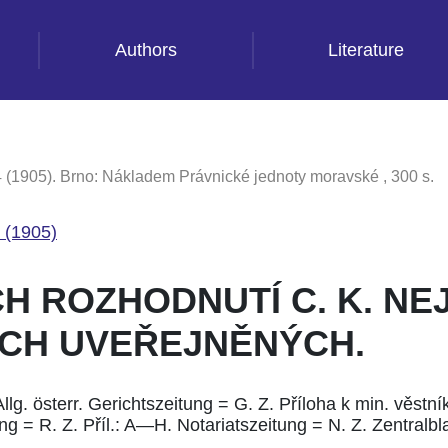
Authors
Literature
 (1905). Brno: Nákladem Právnické jednoty moravské , 300 s.
 (1905)
CH ROZHODNUTÍ C. K. NE
ECH UVEŘEJNĚNÝCH.
g. österr. Gerichtszeitung = G. Z. Příloha k min. věstníku
ng = R. Z. Příl.: A—H. Notariatszeitung = N. Z. Zentralbla