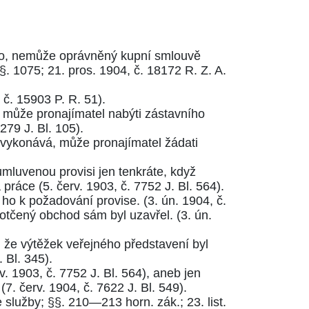
ího, nemůže oprávněný kupní smlouvě
§. 1075
;
21. pros. 1904, č. 18172 R. Z. A.
4 č. 15903 P. R. 51
).
může pronajímatel nabýti zástavního
5279 J. Bl. 105
).
evykonává, může pronajímatel žádati
mluvenou provisi jen tenkráte, když
 práce (
5. červ. 1903, č. 7752 J. Bl. 564
).
ho k požadování provise. (
3. ún. 1904, č.
 dotčený obchod sám byl uzavřel. (
3. ún.
u, že výtěžek veřejného představení byl
. Bl. 345
).
v. 1903, č. 7752 J. Bl. 564
), aneb jen
(
7. červ. 1904, č. 7622 J. Bl. 549
).
e služby;
§§. 210—213 horn. zák.
;
23. list.