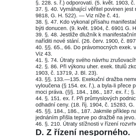
§. 228. s. ř.
) odporovati. (
5. květ. 1903, č.
37.
§. 40
. Vymáhající věřitel povinen jest
9818, G. H. 522
). — Viz níže č. 41.
38.
§. 47.
Kdo vykonal přísahu manifesta
býti donucen. (
9. květ. 1904, č. 6901 G. H
39.
§. 48.
Jestliže dlužník k manifestačním
naříditi nové stání. (
26. červ. 1900, č. 897
40.
§§. 65.
,
66.
Do právomocných exek. vým
Viz 43.
41.
§. 74.
Útraty svého návrhu zrušovacíh
42.
§. 86.
Při výkonu uher. exek. titulů zk
1903, č. 13719, J. Bl. 23
).
43.
§§. 133.—135.
Exekuční dražba nemov
vyloučena (
§ 154. ex. ř.
), a byla-li přece 
moci práva. (
§§. 184.
,
186.
,
187. ex. ř.
;
§.
44.
§. 151. ex. ř.
Při průmyslových podnicí
odhadní ceny. (
18. říj. 1904, č. 15283, G.
45.
§§. 184.
,
186.
,
187.
Jakmile příklep na
jednáním přišla teprve po dražbě na jevo.
46.
§. 210.
Útraty stížnosti v řízení rozvr
D.
Z řízení nesporného.