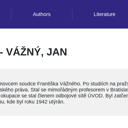
Authors
Literature
 VÁŽNÝ, JAN
synovcem soudce Františka Vážného. Po studiích na praž
ímského práva. Stal se mimořádným profesorem v Bratisl
 okupace se stal členem odbojové sítě ÚVOD. Byl zatč
, kde byl roku 1942 utýrán.