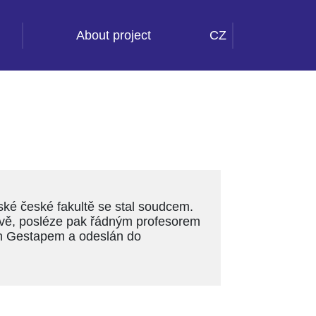
About project
CZ
ské české fakultě se stal soudcem.
avě, posléze pak řádným profesorem
en Gestapem a odeslán do