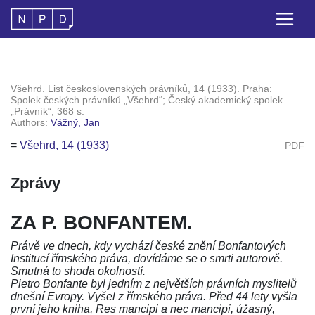
Všehrd. List československých právníků, 14 (1933). Praha:
Spolek českých právníků „Všehrd“; Český akademický spolek
„Právník“, 368 s.
Authors:
Vážný, Jan
=
Všehrd, 14 (1933)
PDF
Zprávy
ZA P. BONFANTEM.
Právě ve dnech, kdy vychází české znění Bonfantových
Institucí římského práva, dovídáme se o smrti autorově.
Smutná to shoda okolností.
Pietro Bonfante byl jedním z největších právních myslitelů
dnešní Evropy. Vyšel z římského práva. Před 44 lety vyšla
první jeho kniha, Res mancipi a nec mancipi, úžasný,