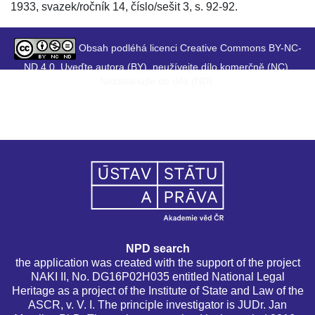
1933, svazek/ročník 14, číslo/sešit 3, s. 92-92.
Obsah podléhá licenci Creative Commons BY-NC-
ND 4.0. Uveďte autora (BY), neužívejte dílo komerčně (NC),
Nezasahujte do díla (ND).
NPD search
the application was created with the support of the project
NAKI II, No. DG16P02H035 entitled National Legal
Heritage as a project of the Institute of State and Law of the
ASCR, v. V. I. The principle investigator is JUDr. Jan