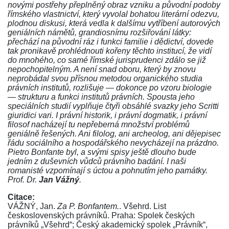
novými postřehy přeplněný obraz vzniku a původní podoby
římského vlastnictví, který vyvolal bohatou literární odezvu,
plodnou diskusi, která vedla k dalšímu vytříbení autorových
geniálních námětů, grandiosnímu rozšiřování látky:
přechází na původní ráz i funkci familie i dědictví, dovede
tak pronikavě prohlédnouti kořeny těchto institucí, že vidí
do mnohého, co samé římské jurisprudenci zdálo se již
nepochopitelným. A není snad oboru, který by znovu
neprobádal svou přísnou metodou organického studia
právních institutů, rozlišuje — dokonce po vzoru biologie
— strukturu a funkci institutů právních. Spousta jeho
speciálních studií vyplňuje čtyři obsáhlé svazky jeho Scritti
giuridici vari. I právní historik, i právní dogmatik, i právní
filosof nacházejí tu nepřeberná množství problémů
geniálně řešených. Ani filolog, ani archeolog, ani dějepisec
řádu sociálního a hospodářského nevycházejí na prázdno.
Pietro Bonfante byl, a svými spisy ještě dlouho bude
jedním z duševních vůdců právního badání. I naši
romanisté vzpomínají s úctou a pohnutím jeho památky.
Prof. Dr.
Jan Vážný
.
Citace:
VÁŽNÝ, Jan.
Za P. Bonfantem.
. Všehrd. List
československých právníků. Praha: Spolek českých
právníků „Všehrd“; Český akademický spolek „Právník“,