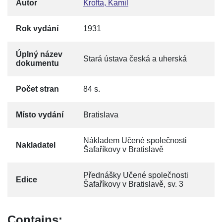
Autor
Krofta, Kamil
Rok vydání
1931
Úplný název
Stará ústava česká a uherská
dokumentu
Počet stran
84 s.
Místo vydání
Bratislava
Nákladem Učené společnosti
Nakladatel
Šafaříkovy v Bratislavě
Přednášky Učené společnosti
Edice
Šafaříkovy v Bratislavě, sv. 3
Contains: