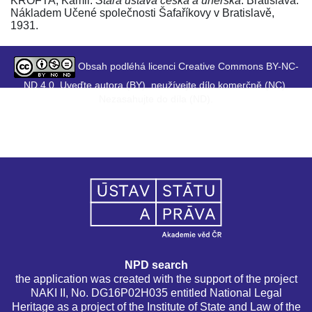
KROFTA, Kamil.
Stará ústava česká a uherská
. Bratislava:
Nákladem Učené společnosti Šafaříkovy v Bratislavě,
1931.
Obsah podléhá licenci Creative Commons BY-NC-
ND 4.0. Uveďte autora (BY), neužívejte dílo komerčně (NC),
Nezasahujte do díla (ND).
NPD search
the application was created with the support of the project
NAKI II, No. DG16P02H035 entitled National Legal
Heritage as a project of the Institute of State and Law of the