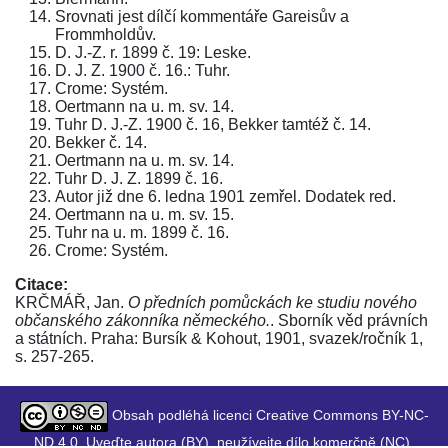
Srovnati jest dílčí kommentáře Gareisův a
Frommholdův.
D. J.-Z. r. 1899 č. 19: Leske.
D. J. Z. 1900 č. 16.: Tuhr.
Crome: Systém.
Oertmann na u. m. sv. 14.
Tuhr D. J.-Z. 1900 č. 16, Bekker tamtéž č. 14.
Bekker č. 14.
Oertmann na u. m. sv. 14.
Tuhr D. J. Z. 1899 č. 16.
Autor již dne 6. ledna 1901 zemřel. Dodatek red.
Oertmann na u. m. sv. 15.
Tuhr na u. m. 1899 č. 16.
Crome: Systém.
Citace:
KRČMÁŘ, Jan.
O předních pomůckách ke studiu nového
občanského zákonníka německého.
. Sborník věd právních
a státních. Praha: Bursík & Kohout, 1901, svazek/ročník 1,
s. 257-265.
Obsah podléhá licenci Creative Commons BY-NC-
ND 4.0. Uveďte autora (BY), neužívejte dílo komerčně (NC),