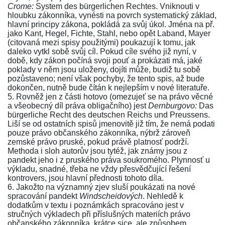
Crome:
System des bürgerlichen Rechtes
. Vniknouti v
hloubku
zákonníka
, vynésti na povrch systematický základ,
hlavní principy zákona, pokládá za svůj úkol. Jména na př.
jako Kant, Hegel, Fichte, Stahl, nebo opět Laband, Mayer
(citovaná mezi spisy použitými) poukazují k tomu, jak
daleko vytkl sobě svůj cíl. Pokud cíle svého již nyní, v
době, kdy zákon počíná svoji pouť a prokázati má, jaké
poklady v něm jsou uloženy, dojíti může, budiž tu sobě
pozůstaveno; není však pochyby, že tento spis, až bude
dokončen, nutně bude čítán k nejlepším v nové literatuře.
5. Rovněž jen z části hotovo (omezujeť se na právo věcné
a všeobecný díl práva obligačního) jest
Dernburgovo:
Das
bürgerliche Recht des deutschen Reichs und Preussens
.
Liší se od ostatních spisů jmenovitě již tím, že nemá podati
pouze právo
občanského zákonníka
, nýbrž zároveň
zemské právo pruské, pokud právě platnosť podrží.
Methoda i sloh autorův jsou tytéž, jak známy jsou z
pandekt jeho i z pruského práva soukromého. Plynnosť u
výkladu, snadné, třeba ne vždy přesvědčující řešení
kontrovers, jsou hlavní přednosti tohoto díla.
6. Jakožto na významný zjev sluší poukázati na nové
spracování pandekt
Windscheidových
. Nehledě k
dodatkům v textu i poznámkách spracováno jest v
stručných výkladech při příslušných materiích právo
občanského zákonníka
, krátce sice, ale způsobem