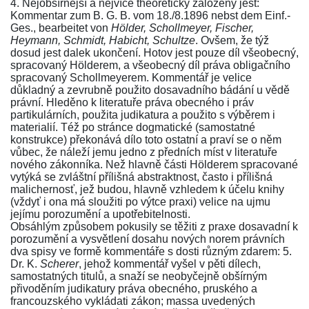
4. Nejobšírnější a nejvíce theoreticky založený jest:
Kommentar zum B. G. B. vom 18./8.1896 nebst dem Einf.-
Ges.
, bearbeitet von
Hölder, Schollmeyer, Fischer,
Heymann, Schmidt, Habicht, Schultze
. Ovšem, že týž
dosud jest dalek ukončení. Hotov jest pouze díl všeobecný,
spracovaný Hölderem, a všeobecný díl práva obligačního
spracovaný Schollmeyerem.
Kommentář
je velice
důkladný a zevrubně použito dosavadního bádání u vědě
právní. Hleděno k literatuře práva obecného i práv
partikulárních, použita judikatura a použito s výběrem i
materialií. Též po stránce dogmatické (samostatné
konstrukce) překonává dílo toto ostatní a praví se o něm
vůbec, že náleží jemu jedno z předních míst v literatuře
nového
zákonníka
. Než hlavně části Hölderem spracované
vytýká se zvláštní přílišná abstraktnost, často i přílišná
malichernosť, jež budou, hlavně vzhledem k účelu knihy
(vždyť i ona má sloužiti po výtce praxi) velice na ujmu
jejímu porozumění a upotřebitelnosti.
Obsáhlým způsobem pokusily se těžiti z praxe dosavadní k
porozumění a vysvětlení dosahu nových norem právních
dva spisy ve formě kommentáře s dosti různým zdarem: 5.
Dr. K.
Scherer
, jehož kommentář vyšel v pěti dílech,
samostatných titulů, a snaží se neobyčejně obšírným
přivoděním judikatury práva obecného, pruského a
francouzského vykládati zákon; massa uvedených