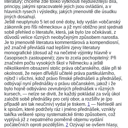
literatury; chceme zde toliko vytknouti nejdůležitější díla,
principy, jakými spracovatelé jejich jsou ovládáni, a v
hlavních rysech i výsledky, jakých jmenovitě dle úsudku
jiných dosahují.
Ještě neuplynulo 5 let od oné doby, kdy vydán
»občanský
zákonník pro říši německou«
a již nyní obtížno jest sjednati
sobě přehled o literatuře, která, jak bylo lze očekávati, z
důvodů velice různých neobyčejným způsobem narostla.
Je to jmenovitě literatura kommentárová a kompendiosní,
jež značně převládá nad lepšími zjevy literatury
monografické (dosud až na nečetné výjimky hlavně v
časopisech zastoupené); zjev to zcela pochopitelný: Při
značném počtu vysokých škol v Německu a ještě
několikerém obsazení stolic práva občanského, dále při té
okolnosti, že nejen dřívější učitelé práva partikulárního,
nýbrž i všichni, kdož právo římské přednášeli a přednášejí,
odbývají nyní přednášky o právu občanském, jakož i že
bylo hojně odbýváno zevrubných přednášek v různých
kursech, — nelze se diviti, že každý pokládal za svůj úkol
založiti sobě přednášky pro celý obor, a rozšířiv je (po
případě ani tak neučiniv) vydal je tiskem.
1
— Nehledě ani
k spisům, které podržely ráz i jméno přednášek, vznikly
takřka veškeré spisy systematické tímto způsobem, což
vyplývá již z nepatrného poměrně objemu vydání
počátečních oproti pozdějším.
2
Ozývají se ovšem hlasy,