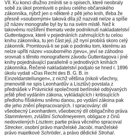
VII. Ku konci dlužno zmíniti se o spisech, které neobraly
sobě za úkol promluviti o právu celého
občanského
zákonníka
, nýbrž jen o některé z pěti jeho knih, třeba že
přesně »soubornými« taková díla již nazvati nelze a spíše
již název monografie byl by tu na svém místě. Než k
takovému rozšíření thematu vede podniknutí nakladatelství
Guttentagova
, které v pojednáních zahrnujících tu celou
knihu
zákonníka
, tu jen část její, již nyní probírá skoro celý
zákonník
. Promlouvá-li se pak o podniku tom, kterému as
nelze upříti název »souborného zjevu«, jeví se záhodno
srovnati s těmito monografiemi závodu Guttentagova i jiné
knihy pojednávající parallelně o jednotlivých knihách
zákonníka. Řečené nakladatelství podjalo se hned r. 1896
úkolu vydati
»Das Recht des B. G. B. in
Einzeldarstellungen«
, z nichž většina (nikoli všechny,
jmenovitě ne spis Leonhardův a Lisztův) povstala z
přednášek v Právnické společnosti berlínské odbývaných
ještě před vydáním zákona, vykládajících i kritisujících
předlohu říšskému sněmu danou, po vydání zákona pak
dle jeho znění přepracovaných. I spracovány: díl
všeobecný
Leonhardem
, všeobecný díl obligačního práva
Stammlerem
, zvláštní
Schollmeyerem
, obligace z činů
nedovolených
Lisztem
; partie práva věcného spracoval
Strecker
, osobní právo manželské
Jacobi
, manželské
právo majetkové
Schröder
, a právo dědické
Strohal
.