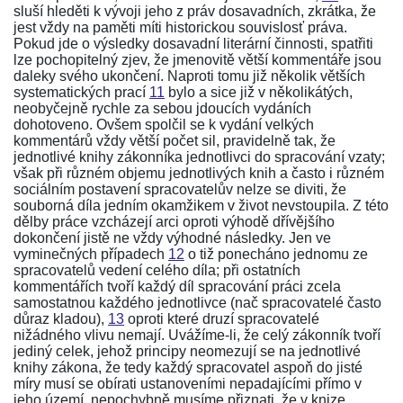
sluší hleděti k vývoji jeho z práv dosavadních, zkrátka, že
jest vždy na paměti míti historickou souvislosť práva.
Pokud jde o výsledky dosavadní literární činnosti, spatřiti
lze pochopitelný zjev, že jmenovitě větší kommentáře jsou
daleky svého ukončení. Naproti tomu již několik větších
systematických prací
11
bylo a sice již v několikátých,
neobyčejně rychle za sebou jdoucích vydáních
dohotoveno. Ovšem spolčil se k vydání velkých
kommentárů vždy větší počet sil, pravidelně tak, že
jednotlivé knihy
zákonníka
jednotlivci do spracování vzaty;
však při různém objemu jednotlivých knih a často i různém
sociálním postavení spracovatelův nelze se diviti, že
souborná díla jedním okamžikem v život nevstoupila. Z této
dělby práce vzcházejí arci oproti výhodě dřívějšího
dokončení jistě ne vždy výhodné následky. Jen ve
vyminečných případech
12
o tiž ponecháno jednomu ze
spracovatelů vedení celého díla; při ostatních
kommentářích tvoří každý díl spracování práci zcela
samostatnou každého jednotlivce (nač spracovatelé často
důraz kladou),
13
oproti které druzí spracovatelé
nižádného vlivu nemají. Uvážíme-li, že celý
zákonník
tvoří
jediný celek, jehož principy neomezují se na jednotlivé
knihy zákona, že tedy každý spracovatel aspoň do jisté
míry musí se obírati ustanoveními nepadajícími přímo v
jeho území, nepochybně musíme přiznati, že v knize,