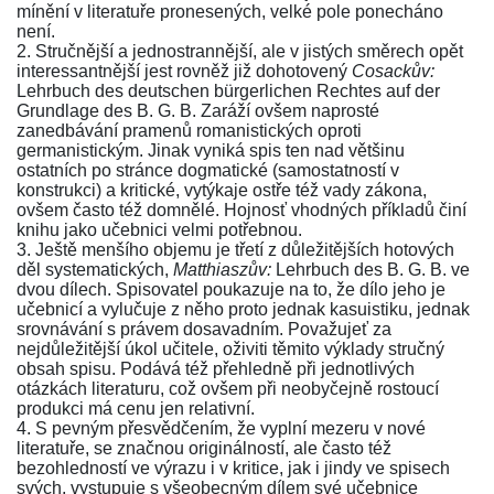
mínění v literatuře pronesených, velké pole ponecháno
není.
2. Stručnější a jednostrannější, ale v jistých směrech opět
interessantnější jest rovněž již dohotovený
Cosackův:
Lehrbuch des deutschen bürgerlichen Rechtes auf der
Grundlage des B. G. B.
Zaráží ovšem naprosté
zanedbávání pramenů romanistických oproti
germanistickým. Jinak vyniká spis ten nad většinu
ostatních po stránce dogmatické (samostatností v
konstrukci) a kritické, vytýkaje ostře též vady
zákona
,
ovšem často též domnělé. Hojnosť vhodných příkladů činí
knihu jako učebnici velmi potřebnou.
3. Ještě menšího objemu je třetí z důležitějších hotových
děl systematických,
Matthiaszův:
Lehrbuch des B. G. B.
ve
dvou dílech. Spisovatel poukazuje na to, že dílo jeho je
učebnicí a vylučuje z něho proto jednak kasuistiku, jednak
srovnávání s právem dosavadním. Považujeť za
nejdůležitější úkol učitele, oživiti těmito výklady stručný
obsah spisu. Podává též přehledně při jednotlivých
otázkách literaturu, což ovšem při neobyčejně rostoucí
produkci má cenu jen relativní.
4. S pevným přesvědčením, že vyplní mezeru v nové
literatuře, se značnou originálností, ale často též
bezohledností ve výrazu i v kritice, jak i jindy ve spisech
svých, vystupuje s všeobecným dílem své učebnice