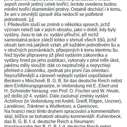
aspoň zevně jediný celek tvořící, leckde uvedena budou
mínění tvořící diametrální protivy. Ostatně dochází i k tomu,
že ani v zevnější úpravě díla nedocílí se potřebné
jednotnosti.
14
I. Především sluší se zmíniti o několika spisech, jichž
význam neleží tak v jejich obsahu, jako v době, kdy byly
vydány. Jsou to tak zv. vydání příruční, při nichž
samostatná práce záleží toliko v shrnutí všech §§ů, jichž
obsah tam má jakýkoli vztah, při každém jednotlivém §u a
v stručných poznámkách, připojených k tomu kterému §u.
Než byvše připraveny již před vydáním
zákonníka
a
vydány hned po jeho publikaci, vykonaly v plné míře úkol,
jakému měly sloužiti: dáti co nejstručněji a nejrychleji
přehled o
zákonníku
, zjednati pro první čas orientaci.
Nejrozšířenější a zároveň nejlepší vydání uspořádané
Beckem
v Mnichově: B. G. B. für das deutsche Reich nebst
dem Einführungsgesetze, in Verbindung
mit E.
Ebert
und
H.
Schneider
herausg. von Prof. O.
Fischer
und W.
Heule
,
jež došlo již 4. vydání. Dále zasluhují zmínky vydání
Achillovo
(in Verbindung mit André, Greiff, Ritgen, Unzner),
Landéovo
,
Tränkner
a
Wulfertovo
, a
Gareisovo
.
Na hranici mezi tímto druhem spracování a kommentářem
stojí, blížíce se bohatostí obsahu kommentáři:
Kuhlenbeck,
das B. G. B. f. d. deutsche Reich
a
Neumann:
Handausgabe des B. G. B. f. d. deutsche Reich nebst