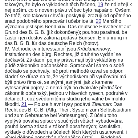
takovým, že bylo o výkladech těch řečeno,
19
že náležejí k
nejlepším, co o novém právu vůbec bylo napsáno. Ovšem,
že titéž, kdo takovou chválu poskytují, zrazují od opětného
snad podobného spracování učebnice té.
20
Menšího
významu jest spis
Bendixův: Das deutsche Privatrecht auf
Grund des B. G. B.
(již dokončený); pouhou parafrasi, ba
často i jen doslov zákona podává
Bunsen: Einführung in
das B. G. B. für das deutsche Reich
(hotov).
IV. Methodicky interessantní jsou
Krückmannovy:
Institutionen des bürg. Rechtes
, již druhého vydání se
dočkavší. Základní pojmy práva mají býti vykládány na
půdě
zákonníka občanského
. Spracování samo o sobě
dočkalo se pochvaly, leč proti methodě ozval se odpor:
kladeť se důraz na to, že východiskem při vyučování má
býti právo římské, se svými jasnými, jak z kamene
vytesanými pojmy, a nemá býti po dvakráte přednášen
zákonník občanský
, jednou v hlavních rysech, podruhé v
detailech, což svědomitému studiu jeho valně by mohlo
škoditi.
21
— Pouze hlavní rysy podává
Zitelman:
Das
Recht des B. G. B.
(Allg. Theil; System zum Selbststudium
und zum Gebrauche bei Vorlesungen). Z účelu toho
vyplývá povaha spisu: v stručných větách vybudována
pouhá kostra zásad v
zákoně
obsažených; kasuistika,
výklady o důvodech a účelech těch kterých ustanovení, i
vývoj dějinný ponechán přednášce ústní. — Podobné