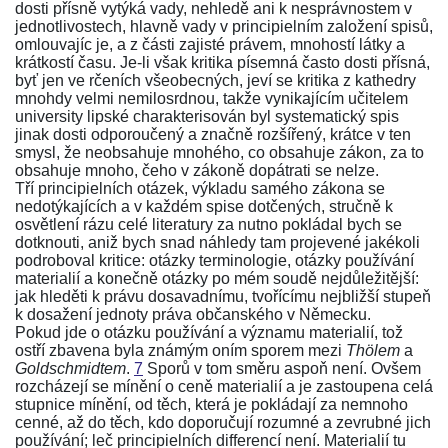
dosti přísně vytýká vady, nehledě ani k nesprávnostem v
jednotlivostech, hlavně vady v principielním založení spisů,
omlouvajíc je, a z části zajisté právem, mnohostí látky a
krátkostí času. Je-li však kritika písemná často dosti přísná,
byť jen ve rčeních všeobecných, jeví se kritika z kathedry
mnohdy velmi nemilosrdnou, takže vynikajícím učitelem
university lipské charakterisován byl systematický spis
jinak dosti odporoučený a značně rozšířený, krátce v ten
smysl, že neobsahuje mnohého, co obsahuje
zákon
, za to
obsahuje mnoho, čeho v
zákoně
dopátrati se nelze.
Tří principielních otázek, výkladu samého
zákona
se
nedotýkajících a v každém spise dotčených, stručně k
osvětlení rázu celé literatury za nutno pokládal bych se
dotknouti, aniž bych snad náhledy tam projevené jakékoli
podroboval kritice: otázky terminologie, otázky používání
materialií a konečně otázky po mém soudě nejdůležitější:
jak hleděti k právu dosavadnímu, tvořícímu nejbližší stupeň
k dosažení jednoty práva občanského v Německu.
Pokud jde o otázku používání a významu materialií, tož
ostří zbavena byla známým oním sporem mezi
Thölem
a
Goldschmidtem
.
7
Sporů v tom směru aspoň není. Ovšem
rozcházejí se mínění o ceně materialií a je zastoupena celá
stupnice mínění, od těch, která je pokládají za nemnoho
cenné, až do těch, kdo doporučují rozumné a zevrubné jich
používání; leč principielních differencí není. Materialií tu