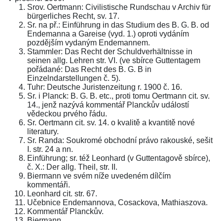
Srov. Oertmann: Civilistische Rundschau v Archiv für
bürgerliches Recht, sv. 17.
Sr. na př.: Einführung in das Studium des B. G. B. od
Endemanna a Gareise (vyd. 1.) oproti vydáním
pozdějším vydaným Endemannem.
Stammler: Das Recht der Schuldverhältnisse in
seinen allg. Lehren str. VI. (ve sbírce Guttentagem
pořádané: Das Recht des B. G. B in
Einzelndarstellungen č. 5).
Tuhr: Deutsche Juristenzeitung r. 1900 č. 16.
Sr. i Planck: B. G. B. etc., proti tomu Oertmann cit. sv.
14., jenž nazývá kommentář Planckův událostí
vědeckou prvého řádu.
Sr. Oertmann cit. sv. 14. o kvalitě a kvantitě nové
literatury.
Sr. Randa: Soukromé obchodní právo rakouské, sešit
I. str. 24 a nn.
Einführung; sr. též Leonhard (v Guttentagově sbírce),
č. X.: Der allg. Theil, str. II.
Biermann ve svém níže uvedeném dílčím
kommentáři.
Leonhard cit. str. 67.
Učebnice Endemannova, Cosackova, Mathiaszova.
Kommentář Planckův.
Biermann.