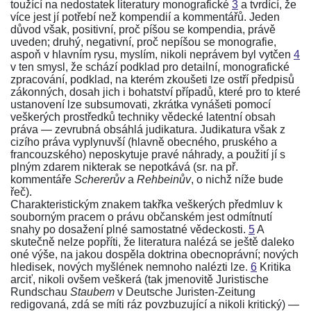
toužící na nedostatek literatury monografické
3
a tvrdící, že
více jest jí potřebí než kompendií a kommentářů. Jeden
důvod však, positivní, proč píšou se kompendia, právě
uveden; druhý, negativní, proč nepíšou se monografie,
aspoň v hlavním rysu, myslím, nikoli neprávem byl vytčen
4
v ten smysl, že schází podklad pro detailní, monografické
zpracování, podklad, na kterém zkoušeti lze ostří předpisů
zákonných, dosah jich i bohatství případů, které pro to které
ustanovení lze subsumovati, zkrátka vynášeti pomocí
veškerých prostředků techniky vědecké latentní obsah
práva — zevrubná obsáhlá judikatura. Judikatura však z
cizího práva vyplynuvší (hlavně obecného, pruského a
francouzského) neposkytuje pravé náhrady, a použití jí s
plným zdarem nikterak se nepotkává (sr. na př.
kommentáře
Schererův
a
Rehbeinův
, o nichž níže bude
řeč).
Charakteristickým znakem takřka veškerých předmluv k
souborným pracem o právu občanském jest odmítnutí
snahy po dosažení plné samostatné vědeckosti.
5
A
skutečně nelze popříti, že literatura nalézá se ještě daleko
oné výše, na jakou dospěla doktrina obecnoprávní; nových
hledisek, nových myšlének nemnoho nalézti lze.
6
Kritika
arciť, nikoli ovšem veškerá (tak jmenovitě
Juristische
Rundschau
Staubem
v Deutsche Juristen-Zeitung
redigovaná, zdá se míti ráz povzbuzující a nikoli kritický) —