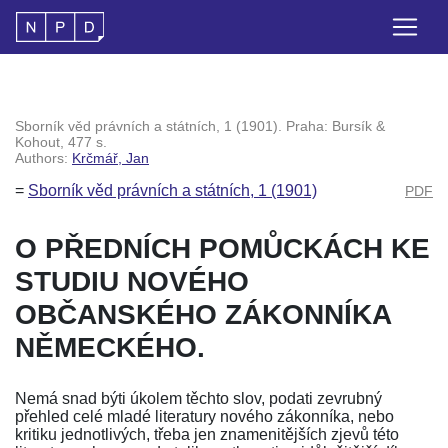
Sborník věd právních a státních, 1 (1901). Praha: Bursík &
Kohout, 477 s.
Authors:
Krčmář, Jan
=
Sborník věd právních a státních, 1 (1901)
PDF
O PŘEDNÍCH POMŮCKÁCH KE
STUDIU NOVÉHO
OBČANSKÉHO ZÁKONNÍKA
NĚMECKÉHO
.
Nemá snad býti úkolem těchto slov, podati zevrubný
přehled celé mladé literatury nového zákonníka, nebo
kritiku jednotlivých, třeba jen znamenitějších zjevů této