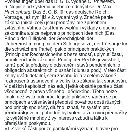
»Vorlesungen über das B. G. B. vydané O.
Phillerem
.
6. Nejvíce od systému učebnice odchýlil se
Dr. Max.
Hachenburg:
Das B. G. B. für das deutsche Reich
;
Vorträge, jež nyní již v
2. vydání
vyšly. Značné partie
zákona (nikoli celý) jsou probrány, ale způsobem
zvláštním. Valnou část knihy vyplňují výklady o duchu
zákonníka
a sice nejprve o principech ideálních (Das
Princip der Billigkeit, der Gerechtigkeit, der
Uebereinstimmung mit dem Sittengesetze, der Fürsorge für
die schwächere Partei), pak o principech praktických
(Princip der Rechtssicherheit: bezelstnosť, uplynutí času,
promlčení lhůty zákonné; Princip der Rechtsgewissheit,
kamž počítá předpisy o odstranění stavů pendentních, o
obligacích abstraktních, o uznání dluhu a pod.). V této části
knihy uvádí detailní, sem zasahující a v celém zákoně
roztroušená ustanovení, a velký kus zákona tak spracován.
V dalších kapitolách následují ještě obsáhlé partie z části
všeobecné, z práva věcného i dědického. Třeba nelze
jinak, než vytknouti práci té jisté přílišné shánění se po
principech a vtěsnávání předpisů povahou dosti různých
pod princip společný, dlužno uznati, že systém pro
přednášky
velmi příhodně byl volen, a že i nyní přednášky
již vytištěné mnohdy živý interess vzbudí a látku k
přemýšlení poskytnou.
VI. Z velké části pouze partikulární význam, hlavně pro