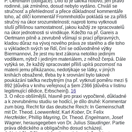
P.
Oertmann
(obligace). Dílo to je takřka hotovo, jen právo
rodinné, jak zmíněno, dosud nebylo vydáno. Chválí se
stručnosť a přehlednosť a přece důkladnosť kommentáře
toho, ač dílčí kommentář Frommholdův pokládá se za příliš
stručný na úkor srozumitelnosti; naproti tomu vytknouti
sluší přílišnou samostatnosť, jakou každý ze spracovatelů
na úkor jednotnosti si vindikuje. Kdežto na př. Gareis a
Oertmann pilně a zevrubně všímají si prací přípravných,
kladou důraz na vývoj nového práva ze starého a dle toho
u výkladech svých se řídí, činí se odůvodněné výtky
Biermannovi, že jest mu text
zákona
netoliko jediným
vodítkem, nýbrž i jediným materiálem, z něhož čerpá. Dále
vytýká se, že každý spracovatel příliš upírá pozornosť na
materii jemu přikázanou, nedotýkaje se látky, v jiných
knihách obsažené, třeba by k srovnání bylo takové
poukázání takřka nezbytným (na př. vytknutí poměru mezi
§
892
[důvěra v knihu veřejnou] a
§em 2366
[důvěra v listinu
legitimující dědice, Erbschein]).
16
3. O něco obšírnější, hlavně pro praxi vypočtené, důkladné
a k zevrubnému studiu se hodící, je dílo druhé:
Kommentar
zum bürg. Recht für das deutsche Reich
: In Gemeinschaft
mit Dr. Theod.
Loewenfeld
, Karl
Kober
, Dr. Felix
Herzfelder
, Phillip
Mayring
, Dr. Theod.
Engelmann
, Josef
Wagner
, herausgegeben von Dr. Julius
Staudinger
. Partie
práva dědického a obligačního dosud scházejí.