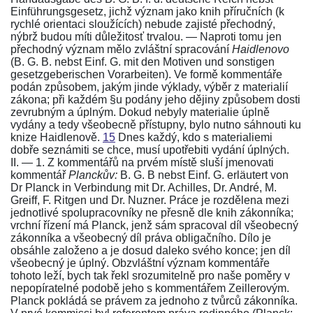
Einführungsgesetz
, jichž význam jako knih příručních (k
rychlé orientaci sloužících) nebude zajisté přechodný,
nýbrž budou míti důležitosť trvalou. — Naproti tomu jen
přechodný význam mělo zvláštní spracování
Haidlenovo
(B. G. B. nebst Einf. G. mit den Motiven und sonstigen
gesetzgeberischen Vorarbeiten)
. Ve formě kommentáře
podán způsobem, jakým jinde výklady, výběr z materialií
zákona; při každém §u podány jeho dějiny způsobem dosti
zevrubným a úplným. Dokud nebyly materialie úplně
vydány a tedy všeobecně přístupny, bylo nutno sáhnouti ku
knize Haidlenově
.
15
Dnes každý, kdo s materialiemi
dobře seznámiti se chce, musí upotřebiti vydání úplných.
II. — 1. Z kommentářů na prvém místě sluší jmenovati
kommentář
Planckův:
B. G. B nebst Einf. G.
erläutert von
Dr Planck in Verbindung mit Dr. Achilles, Dr. André, M.
Greiff, F. Ritgen und Dr. Nuzner. Práce je rozdělena mezi
jednotlivé spolupracovníky ne přesně dle knih
zákonníka
;
vrchní řízení má Planck, jenž sám spracoval díl všeobecný
zákonníka a všeobecný díl práva obligačního. Dílo je
obsáhle založeno a je dosud daleko svého konce; jen díl
všeobecný je úplný. Obzvláštní význam kommentáře
tohoto leží, bych tak řekl srozumitelně pro naše poměry v
nepopíratelné podobě jeho s kommentářem Zeillerovým.
Planck pokládá se právem za jednoho z tvůrců zákonníka.