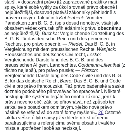
starší, v dosavadní právo již zapracované praktiky mají
spisy, které sobě vytkly za úkol srovnati právo obecné i
nejdůležitější, dosavad plativší zákonníky přehledně s
právem novým. Tak učinili
Kuhlenbeck:
Von den
Pandekten zum B. G. B.
(spis dosud nehotový, však jak
obsahem vědeckým, tak přihlédáním k právu
obecnému
as nejdůležitější);
Buchka:
Vergleichende Darstellung des
B. G. B. für das deutsche Reich und des gemeinen
Rechtes
, pro právo obecné, —
Riedel:
Das B. G. B. in
Vergleichung mit dem preussischen Rechte
,
Wanjeck:
Preussisches und deutsches Civilrecht
,
Leske:
Vergleichende Darstellung des B. G. B. und des
preussischen Allgem. Landrechtes
,
Goldmann-Lilienthal
(z
těchto nejlepší), pro právo pruské; —
Förtsch:
Vergleichende Darstellung des Code civile und des B. G.
B. für das deutsche Reich
,
Barre:
Das B. G. B. und Code
civile
pro právo francouzské. Též právo badenské a saské
doznalo podobného přirovnávacího spracování. Některé
postupují dle systému legálního onoho zákona, jenž k
právu
nového obč. zák.
se přirovnává, než způsob ten
setkal se s posudkem odmítavým, »ježto nové právo
násilně se vtěsnává do staré formy myšlení«.
26
Ostatně
takřka veškeré tyto spisy již vzhledem k stručnému
parafrasujícímu a referujícímu svému obsahu trvalého
místa a upotřebení sobě as nezískají.