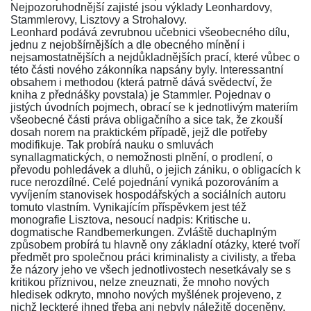
Nejpozoruhodnější zajisté jsou výklady Leonhardovy,
Stammlerovy, Lisztovy a Strohalovy.
Leonhard podává zevrubnou učebnici všeobecného dílu,
jednu z nejobšírnějších a dle obecného mínění i
nejsamostatnějších a nejdůkladnějších prací, které vůbec o
této části
nového zákonníka
napsány byly. Interessantní
obsahem i methodou (která patrně dává svědectví, že
kniha z přednášky povstala) je Stammler. Pojednav o
jistých úvodních pojmech, obrací se k jednotlivým materiím
všeobecné části práva obligačního a sice tak, že zkouší
dosah norem na praktickém případě, jejž dle potřeby
modifikuje. Tak probírá nauku o smluvách
synallagmatických, o nemožnosti plnění, o prodlení, o
převodu pohledávek a dluhů, o jejich zániku, o obligacích k
ruce nerozdílné. Celé pojednání vyniká pozorováním a
vyvíjením stanovisek hospodářských a sociálních autoru
tomuto vlastním. Vynikajícím příspěvkem jest též
monografie Lisztova, nesoucí nadpis:
Kritische u.
dogmatische Randbemerkungen
. Zvláště duchaplným
způsobem probírá tu hlavně ony základní otázky, které tvoří
předmět pro společnou práci kriminalisty a civilisty, a třeba
že názory jeho ve všech jednotlivostech nesetkávaly se s
kritikou příznivou, nelze zneuznati, že mnoho nových
hledisek odkryto, mnoho nových myšlének projeveno, z
nichž leckteré ihned třeba ani nebyly náležitě doceněny.