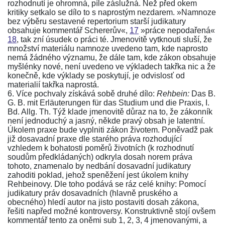
rozhodnutí je ohromná, píle záslužná. Než před okem
kritiky setkalo se dílo to s naprostým nezdarem. »Namnoze
bez výběru sestavené repertorium starší judikatury
obsahuje kommentář Schererův«,
17
»práce nepodařená«
18
, tak zní úsudek o práci té. Jmenovitě vytknouti sluší, že
množství materiálu namnoze uvedeno tam, kde naprosto
nemá žádného významu, že dále tam, kde
zákon
obsahuje
myšlénky nové, není uvedeno ve výkladech takřka nic a že
konečně, kde výklady se poskytují, je odvislosť od
materialií takřka naprostá.
6. Více pochvaly získává sobě druhé dílo:
Rehbein:
Das B.
G. B. mit Erläuterungen für das Studium und die Praxis, I.
Bd. Allg. Th.
Týž klade jmenovitě důraz na to, že
zákonník
není jednoduchý a jasný, někde pravý obsah je latentní.
Úkolem praxe bude vyplniti zákon životem. Poněvadž pak
již dosavadní praxe dle starého práva rozhodující
vzhledem k bohatosti poměrů životních (k rozhodnutí
soudům předkládaných) odkryla dosah norem práva
tohoto, znamenalo by nedbání dosavadní judikatury
zahoditi poklad, jehož speněžení jest úkolem
knihy
Rehbeinovy
. Dle toho podává se ráz celé knihy: Pomocí
judikatury práv dosavadních (hlavně pruského a
obecného) hledí autor na jisto postaviti dosah
zákona
,
řešiti napřed možné kontroversy. Konstruktivně stojí ovšem
kommentář tento za oněmi sub 1, 2, 3, 4 jmenovanými, a