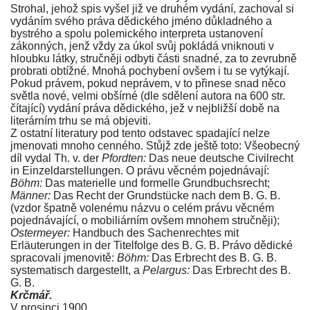
Strohal, jehož spis vyšel již ve druhém vydání, zachoval si
vydáním svého práva dědického jméno důkladného a
bystrého a spolu polemického interpreta ustanovení
zákonných, jenž vždy za úkol svůj pokládá vniknouti v
hloubku látky, stručněji odbyti části snadné, za to zevrubně
probrati obtížné. Mnohá pochybení ovšem i tu se vytýkají.
Pokud právem, pokud neprávem, v to přinese snad něco
světla nové, velmi obšírné (dle sdělení autora na 600 str.
čítající) vydání práva dědického, jež v nejbližší době na
literárním trhu se má objeviti.
Z ostatní literatury pod tento odstavec spadající nelze
jmenovati mnoho cenného. Stůjž zde ještě toto: Všeobecný
díl vydal
Th. v. der
Pfordten:
Das neue deutsche Civilrecht
in Einzeldarstellungen
. O právu věcném pojednávají:
Böhm:
Das materielle und formelle Grundbuchsrecht
;
Männer:
Das Recht der Grundstücke nach dem B. G. B.
(vzdor špatně volenému názvu o celém právu věcném
pojednávající, o mobiliárním ovšem mnohem stručněji);
Ostermeyer:
Handbuch des Sachenrechtes mit
Erläuterungen in der Titelfolge des B. G. B.
Právo dědické
spracovali jmenovitě:
Böhm:
Das Erbrecht des B. G. B.
systematisch dargestellt
, a
Pelargus:
Das Erbrecht des B.
G. B.
Krčmář.
V prosinci 1900.