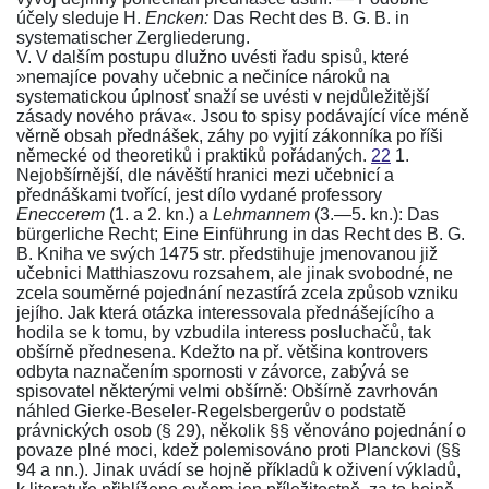
účely sleduje
H.
Encken:
Das Recht des B. G. B. in
systematischer Zergliederung
.
V. V dalším postupu dlužno uvésti řadu spisů, které
»nemajíce povahy učebnic a nečiníce nároků na
systematickou úplnosť snaží se uvésti v nejdůležitější
zásady nového práva«. Jsou to spisy podávající více méně
věrně obsah přednášek, záhy po vyjití
zákonníka
po říši
německé od theoretiků i praktiků pořádaných.
22
1.
Nejobšírnější, dle návěští hranici mezi učebnicí a
přednáškami tvořící, jest dílo vydané professory
Eneccerem
(1. a 2. kn.) a
Lehmannem
(3.—5. kn.):
Das
bürgerliche Recht; Eine Einführung in das Recht des B. G.
B.
Kniha ve svých 1475 str. předstihuje jmenovanou již
učebnici Matthiaszovu
rozsahem, ale jinak svobodné, ne
zcela souměrné pojednání nezastírá zcela způsob vzniku
jejího. Jak která otázka interessovala přednášejícího a
hodila se k tomu, by vzbudila interess posluchačů, tak
obšírně přednesena. Kdežto na př. většina kontrovers
odbyta naznačením spornosti v závorce, zabývá se
spisovatel některými velmi obšírně: Obšírně zavrhován
náhled Gierke-Beseler-Regelsbergerův o podstatě
právnických osob
(§ 29)
, několik §§ věnováno pojednání o
povaze plné moci, kdež polemisováno proti Planckovi
(§§
94 a nn.)
. Jinak uvádí se hojně příkladů k oživení výkladů,