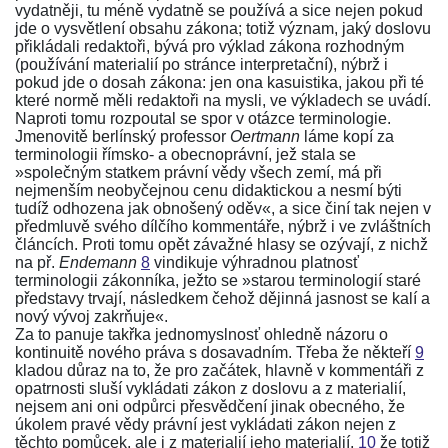
vydatněji, tu méně vydatně se používá a sice nejen pokud
jde o vysvětlení obsahu
zákona
; totiž význam, jaký doslovu
přikládali redaktoři, bývá pro výklad
zákona
rozhodným
(používání materialií po stránce interpretační), nýbrž i
pokud jde o dosah
zákona
: jen ona kasuistika, jakou při té
které normě měli redaktoři na mysli, ve výkladech se uvádí.
Naproti tomu rozpoutal se spor v otázce terminologie.
Jmenovitě berlínský professor
Oertmann
láme kopí za
terminologii římsko- a obecnoprávní, jež stala se
»společným statkem právní vědy všech zemí, má při
nejmenším neobyčejnou cenu didaktickou a nesmí býti
tudíž odhozena jak obnošený oděv«, a sice činí tak nejen v
předmluvě svého dílčího kommentáře, nýbrž i ve zvláštních
článcích. Proti tomu opět závažné hlasy se ozývají, z nichž
na př.
Endemann
8
vindikuje výhradnou platnosť
terminologii
zákonníka
, ježto se »starou terminologií staré
představy trvají, následkem čehož dějinná jasnost se kalí a
nový vývoj zakrňuje«.
Za to panuje takřka jednomyslnosť ohledně názoru o
kontinuitě nového práva s dosavadním. Třeba že někteří
9
kladou důraz na to, že pro začátek, hlavně v kommentáři z
opatrnosti sluší vykládati zákon z doslovu a z materialií,
nejsem ani oni odpůrci přesvědčení jinak obecného, že
úkolem pravé vědy právní jest vykládati zákon nejen z
těchto pomůcek, ale i z materialií jeho materialií,
10
že totiž