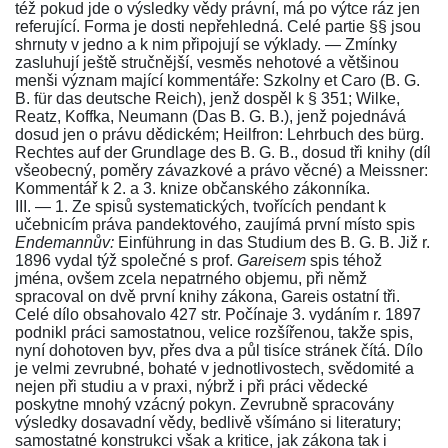
též pokud jde o výsledky vědy právní, má po výtce ráz jen
referující. Forma je dosti nepřehledná. Celé partie §§ jsou
shrnuty v jedno a k nim připojují se výklady. — Zmínky
zasluhují ještě stručnější, vesměs nehotové a většinou
menši význam mající kommentáře:
Szkolny et Caro (B. G.
B. für das deutsche Reich)
, jenž dospěl k
§ 351
;
Wilke,
Reatz, Koffka, Neumann (Das B. G. B.)
, jenž pojednává
dosud jen o právu dědickém;
Heilfron: Lehrbuch des bürg.
Rechtes auf der Grundlage des B. G. B.
, dosud tři knihy (díl
všeobecný, poměry závazkové a právo věcné) a
Meissner:
Kommentář k 2. a 3. knize občanského zákonníka
.
III. — 1. Ze spisů systematických, tvořících pendant k
učebnicím práva pandektového, zaujímá první místo spis
Endemannův:
Einführung in das Studium des B. G. B.
Již
r.
1896
vydal týž společné s prof.
Gareisem
spis téhož
jména, ovšem zcela nepatrného objemu, při němž
spracoval on dvě první knihy zákona, Gareis ostatní tři.
Celé dílo obsahovalo 427 str. Počínaje
3. vydáním r. 1897
podnikl práci samostatnou, velice rozšířenou, takže spis,
nyní dohotoven byv, přes dva a půl tisíce stránek čítá. Dílo
je velmi zevrubné, bohaté v jednotlivostech, svědomité a
nejen při studiu a v praxi, nýbrž i při práci vědecké
poskytne mnohý vzácný pokyn. Zevrubně spracovány
výsledky dosavadní vědy, bedlivě všímáno si literatury;
samostatné konstrukci však a kritice, jak zákona tak i