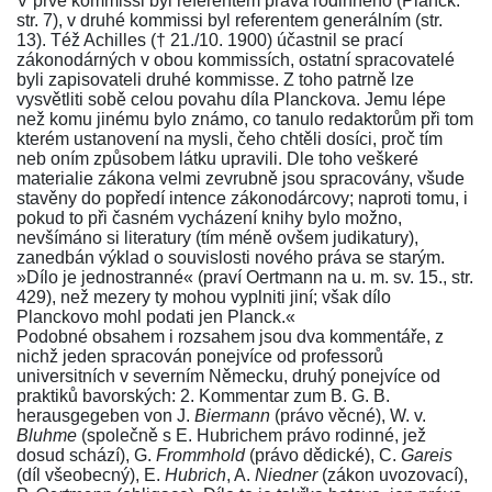
V prvé kommissi byl referentem práva rodinného
(Planck:
str. 7)
, v druhé kommissi byl referentem generálním
(str.
13)
. Též Achilles († 21./10. 1900) účastnil se prací
zákonodárných v obou kommissích, ostatní spracovatelé
byli zapisovateli druhé kommisse. Z toho patrně lze
vysvětliti sobě celou povahu
díla Planckova
. Jemu lépe
než komu jinému bylo známo, co tanulo redaktorům při tom
kterém ustanovení na mysli, čeho chtěli dosíci, proč tím
neb oním způsobem látku upravili. Dle toho veškeré
materialie
zákona
velmi zevrubně jsou spracovány, všude
stavěny do popředí intence zákonodárcovy; naproti tomu, i
pokud to při časném vycházení knihy bylo možno,
nevšímáno si literatury (tím méně ovšem judikatury),
zanedbán výklad o souvislosti nového práva se starým.
»Dílo je jednostranné«
(praví Oertmann na u. m. sv. 15., str.
429)
, než mezery ty mohou vyplniti jiní; však
dílo
Planckovo
mohl podati jen Planck.«
Podobné obsahem i rozsahem jsou dva kommentáře, z
nichž jeden spracován ponejvíce od professorů
universitních v severním Německu, druhý ponejvíce od
praktiků bavorských: 2.
Kommentar zum B. G. B.
herausgegeben von J.
Biermann
(právo věcné), W. v.
Bluhme
(společně s E. Hubrichem právo rodinné, jež
dosud schází), G.
Frommhold
(právo dědické), C.
Gareis
(díl všeobecný), E.
Hubrich
, A.
Niedner
(zákon uvozovací),