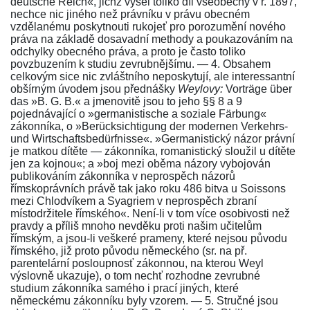
deutsche Reich«
, jichž vyšel toliko díl všeobecný v r. 1897,
nechce nic jiného než právníku v právu obecném
vzdělanému poskytnouti rukojeť pro porozumění nového
práva na základě dosavadní methody a poukazováním na
odchylky obecného práva, a proto je často toliko
povzbuzením k studiu zevrubnějšímu. — 4. Obsahem
celkovým sice nic zvláštního neposkytují, ale interessantní
obšírným úvodem jsou přednášky
Weylovy:
Vorträge über
das »B. G. B.«
a jmenovitě jsou to jeho
§§ 8 a 9
pojednávající o »germanistische a soziale Färbung«
zákonníka, o »Berücksichtigung der modernen Verkehrs-
und Wirtschaftsbedürfnisse«. »Germanistický názor právní
je matkou dítěte — zákonníka, romanistický sloužil u dítěte
jen za kojnou«; a »boj mezi oběma názory vybojován
publikováním zákonníka v neprospěch názorů
římskoprávních právě tak jako roku 486 bitva u Soissons
mezi Chlodvíkem a Syagriem v neprospěch zbraní
místodržitele římského«. Není-li v tom více osobivosti než
pravdy a příliš mnoho nevděku proti našim učitelům
římským, a jsou-li veškeré prameny, které nejsou původu
římského, již proto původu německého (sr. na př.
parentelární posloupnosť zákonnou, na kterou Weyl
výslovně ukazuje), o tom nechť rozhodne zevrubné
studium
zákonníka
samého i prací jiných, které
německému zákonníku byly vzorem. — 5. Stručné jsou