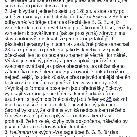
k literatuře přihlíženo ovšem jen příležitostně, za to hojně
srovnáváno právo dosavadní.
2. Jen k vydání jediného sešitu o 128 str. a sice záhy po
sobě ve dvou vydáních došly přednášky
Eckem
v Berlíně
odbývané:
Vorträge über das Recht des B. G. B.
, a již
vzhledem k tomuto nevelikému počátku není hlasu, jenž by
vzhledem k povážlivému (jak se proslýchá) zdravotnímu
stavu autorově, nelitoval, že jeden z nejzdatnějších
pěstitelů literatury byl nucen tak záslužné práce zanechati.
23
»Jak při mistru přednesu jako Eck nebylo lze jinak
očekávati, jest to co podáno znamenité věcně i formálně.
Výklad je stručný, přesný a přece úplný; spočívá na
vzácném ovládání jak práva obecného, tak
občanského
zákonníka
i nové literatury. Spracování je pokud možno
nejpečlivější, úsudek zůstává přes nejsvědomitější hledění
k slovu zákonodárcovu plně vědecky svobodný.«
24
»Vynikající formou a obsahem jsou přednášky Eckovy;
vynikajíť vzornou jasností řeči a klidně odvažujícím
úsudkem, s jakým obtížné otázky jsou řešeny«
25
tak zní
úsudky o sešitě tom; i kritik tak bezohledný jako prof.
Strohal vytknuv, že kniha ta vyniká nedostatkem něčeho,
čím vše ostatní přímo oplývá — nedostatkem frasí,
prohlásil, že knize té, kdyby byla dokončena, náleželo by
první místo v celé dosavadní literatuře.
3.
Hellmann
ve svých
»Vorträge über B. G. B. für das