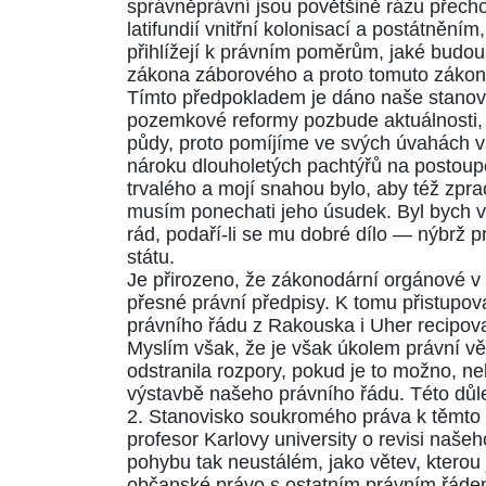
správněprávní jsou povětšině rázu přechod
latifundií vnitřní kolonisací a postátněn
přihlížejí k právním poměrům, jaké budou
zákona záborového a proto tomuto zákonu
Tímto předpokladem je dáno naše stanov
pozemkové reformy pozbude aktuálnosti, n
půdy, proto pomíjíme ve svých úvahách v
nároku dlouholetých pachtýřů na postoupe
trvalého a mojí snahou bylo, aby též zpra
musím ponechati jeho úsudek. Byl bych v
rád, podaří-li se mu dobré dílo — nýbrž p
státu.
Je přirozeno, že zákonodární orgánové v 
přesné právní předpisy. K tomu přistupov
právního řádu z Rakouska i Uher recipo
Myslím však, že je však úkolem právní vě
odstranila rozpory, pokud je to možno, ne
výstavbě našeho právního řádu. Této důlež
2. Stanovisko soukromého práva k těmto 
profesor Karlovy university o revisi naš
pohybu tak neustálém, jako větev, ktero
občanské právo s ostatním právním řádem