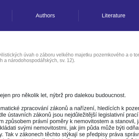
Authors
Literature
ilistických úvah o záboru velkého majetku pozemkového a o tom
ch a národohospodářských, sv. 12).
ejen pro několik let, nýbrž pro dalekou budoucnost.
ematické zpracování zákonů a nařízení, hledících k poz
le ústavních zákonů jsou nejdůležitější legislativní pr
vým způsobem právní poměry k nemovitostem a stanovil,
kládati svými nemovitostmi, jak jim půda může býti odňa
y. Tak v zákonech těchto stýkají se předpisy práva sprá