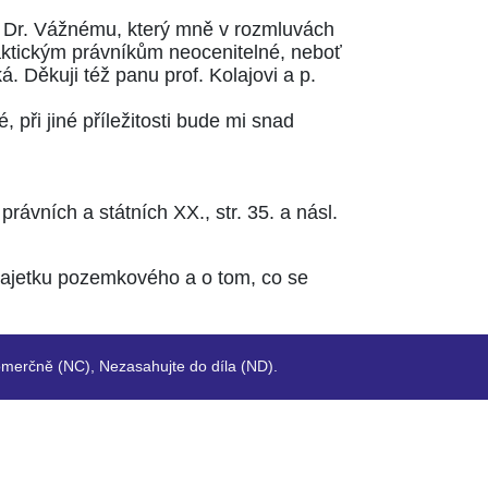
vi Dr. Vážnému, který mně v rozmluvách
aktickým právníkům neocenitelné, neboť
á. Děkuji též panu prof. Kolajovi a p.
, při jiné příležitosti bude mi snad
ávních a státních XX., str. 35. a násl.
majetku pozemkového a o tom, co se
merčně (NC), Nezasahujte do díla (ND).