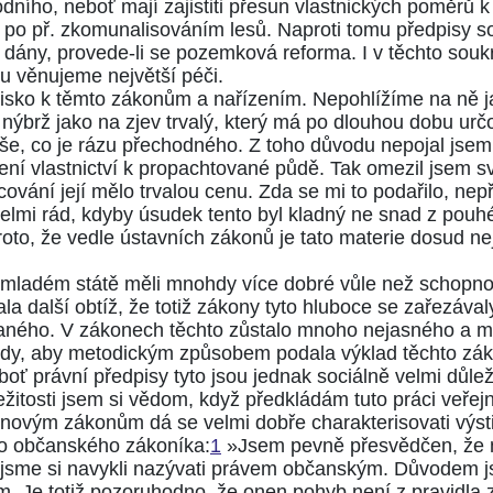
ního, neboť mají zajistiti přesun vlastnických poměrů k p
ím, po př. zkomunalisováním lesů. Naproti tomu předpisy 
 dány, provede-li se pozemková reforma. I v těchto sou
 věnujeme největší péči.
isko k těmto zákonům a nařízením. Nepohlížíme na ně j
ýbrž jako na zjev trvalý, který má po dlouhou dobu určo
še, co je rázu přechodného. Z toho důvodu nepojal jse
ní vlastnictví k propachtované půdě. Tak omezil jsem svů
cování její mělo trvalou cenu. Zda se mi to podařilo, nep
elmi rád, kdyby úsudek tento byl kladný ne snad z pouh
roto, že vedle ústavních zákonů je tato materie dosud ne
mladém státě měli mnohdy více dobré vůle než schopnosti 
ala další obtíž, že totiž zákony tyto hluboce se zařezáv
vaného. V zákonech těchto zůstalo mnoho nejasného a m
dy, aby metodickým způsobem podala výklad těchto zákon
boť právní předpisy tyto jsou jednak sociálně velmi důlež
itosti jsem si vědom, když předkládám tuto práci veřejn
novým zákonům dá se velmi dobře charakterisovati výsti
eho občanského zákoníka:
1
»Jsem pevně přesvědčen, že má
u jsme si navykli nazývati právem občanským. Důvodem js
. Je totiž pozoruhodno, že onen pohyb není z pravidla 