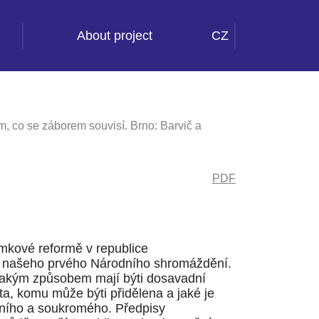
About project
CZ
, co se záborem souvisí. Brno: Barvič a
PDF
emkové reformě v republice
ací našeho prvého Národního shromáždění.
 jakým způsobem mají býti dosavadní
ta, komu může býti přidělena a jaké je
vního a soukromého. Předpisy