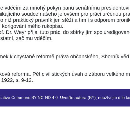
li, že vděčím za mnohý pokyn panu senátnímu presidento
ikajícího soudce našeho je ovšem pro práci určenou pr
do níž praktický právník jen stěží a tím i s odporem pronik
 korigování mého rukopisu.
f. Dr. Weyr přijal tuto práci do sbírky jím spoluredigované
statní, zač mu vděčím.
mek k chystané reformě práva občanského, Sborník věd pr
ová reforma. Pět civilistických úvah o záboru velkého 
 1922, s. 9-12.
eative Commons BY-NC-ND 4.0. Uveďte autora (BY), neužívejte dílo ko