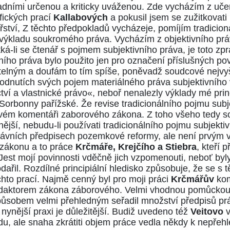
ásadními určenou a kriticky uváženou. Zde vycházím z učen
fických prací
Kallabových
a pokusil jsem se zužitkovati
tví, Z těchto předpokladů vycházeje, pomíjím tradiciona
výkladu soukromého práva. Vycházím z objektivního prá
á-li se čtenář s pojmem subjektivního práva, je toto zpra
ního práva bylo použito jen pro označení příslušných p
telným a doufám to tím spíše, poněvadž soudcové nejv
hodnutích svých pojem materiálného práva subjektivního 
ctví a vlastnické právo«, neboř nenalezly výklady mé prin
Sorbonny pařížské. Že revise tradicionálního pojmu subj
vém komentáři zaborového zákona. Z toho všeho tedy soud
jší, nebudu-li používati tradicionálního pojmu subjekti
právních předpisech pozemkové reformy, ale není prvým 
zákonu a to práce
Krčmáře, Krejčího a Stiebra
, kteří
est mojí povinnosti vděčně jich vzpomenouti, neboť by
ařil. Rozdílné principiální hledisko způsobuje, že se s 
hto prací. Najmě cenný byl pro moji práci
Krčmářův
ko
luredaktorem zákona záborového. Velmi vhodnou pomůck
působem velmi přehledným seřadil množství předpisů pr
nynější praxi je důležitější. Budiž uvedeno též
Veitovo
 ale snaha zkrátiti objem práce vedla někdy k nepřehledn