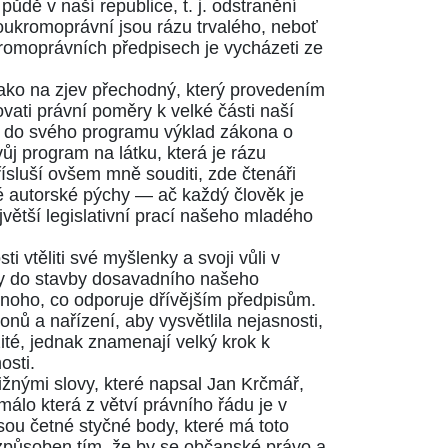
ůdě v naší republice, t. j. odstranění
soukromoprávní jsou rázu trvalého, neboť
kromoprávních předpisech je vycházeti ze
ako na zjev přechodný, který provedením
vati právní poměry k velké části naší
m do svého programu výklad zákona o
j program na látku, která je rázu
řísluší ovšem mně souditi, zde čtenáři
é autorské pýchy — ač každý člověk je
jvětší legislativní prací našeho mladého
vtěliti své myšlenky a svoji vůli v
aly do stavby dosavadního našeho
noho, co odporuje dřívějším předpisům.
ů a nařízení, aby vysvětlila nejasnosti,
ité, jednak znamenají velký krok k
osti.
žnými slovy, které napsal Jan Krčmář,
lo která z větví právního řádu je v
ou četné styčné body, které má toto
způsoben tím, že by se občanské právo a