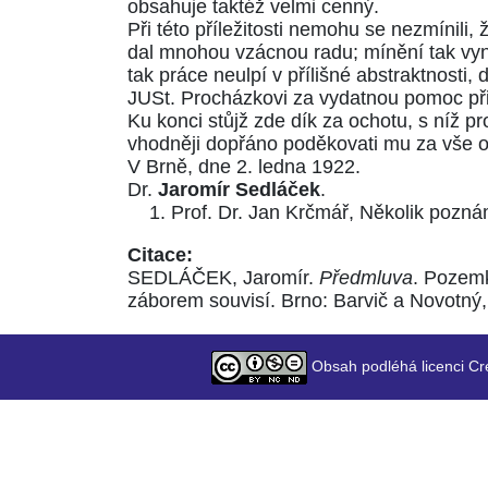
obsahuje taktéž velmi cenný.
Při této příležitosti nemohu se nezmíni
dal mnohou vzácnou radu; mínění tak vyn
tak práce neulpí v přílišné abstraktnosti, 
JUSt. Procházkovi za vydatnou pomoc při
Ku konci stůjž zde dík za ochotu, s níž pro
vhodněji dopřáno poděkovati mu za vše o
V Brně, dne 2. ledna 1922.
Dr.
Jaromír Sedláček
.
Prof. Dr. Jan Krčmář, Několik pozná
Citace:
SEDLÁČEK, Jaromír.
Předmluva
. Pozemk
záborem souvisí. Brno: Barvič a Novotný,
Obsah podléhá licenci Cr