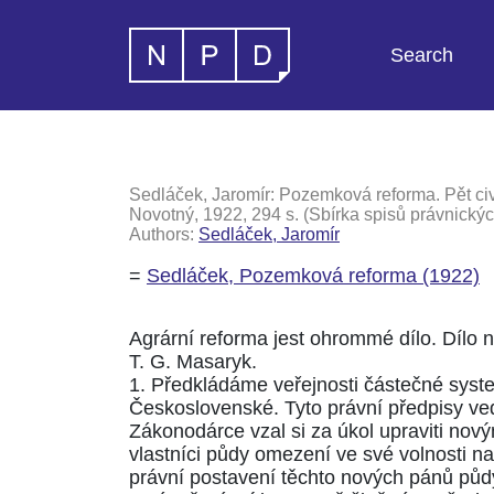
Search
Sedláček, Jaromír: Pozemková reforma. Pět civ
Novotný, 1922, 294 s. (Sbírka spisů právnický
Authors:
Sedláček, Jaromír
=
Sedláček, Pozemková reforma (1922)
Agrární reforma jest ohrommé dílo. Dílo n
T. G. Masaryk.
1. Předkládáme veřejnosti částečné syst
Československé. Tyto právní předpisy ved
Zákonodárce vzal si za úkol upraviti no
vlastníci půdy omezení ve své volnosti na
právní postavení těchto nových pánů půd