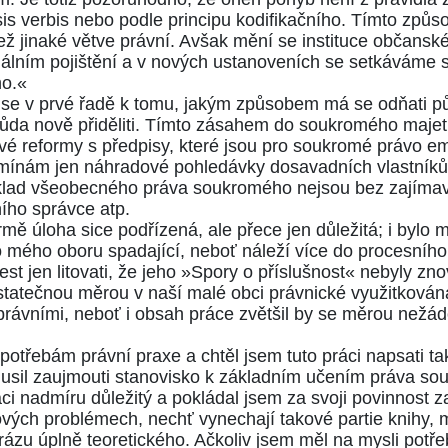
sis verbis nebo podle principu kodifikačního. Tímto způ
ž jinaké větve právní. Avšak mění se instituce občans
iálním pojištění a v nových ustanoveních se setkáváme 
o.«
 se v prvé řadě k tomu, jakým způsobem má se odňati 
da nově přiděliti. Tímto zásahem do soukromého maje
reformy s předpisy, které jsou pro soukromé právo emin
ínám jen náhradové pohledávky dosavadních vlastníků pr
ýklad všeobecného práva soukromého nejsou bez zajímavos
ního správce atp.
ě úloha sice podřízená, ale přece jen důležitá; i bylo 
 do mého oboru spadající, neboť náleží více do procesníh
jest jen litovati, že jeho »Spory o příslušnost« nebyly 
statečnou měrou v naší malé obci právnické využitková
správními, neboť i obsah práce zvětšil by se měrou než
 k potřebám právní praxe a chtěl jsem tuto práci napsati 
musil zaujmouti stanovisko k základním učením práva sou
áci nadmíru důležitý a pokládal jsem za svoji povinnost 
ových problémech, nechť vynechají takové partie knihy, m
e rázu úplně teoretického. Ačkoliv jsem měl na mysli potř