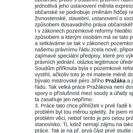
jednotlivá jeho ustanovení měnila expres
občanské se podrobuje změnám řidčeji ne
živnostenské, stavební, ustanovení o soc
způsobem dosavadního práva občanskéh
I v zákonech pozemkové reformy hledělo
způsobem a kterým osobám má se tato pů
a setkáváme se tak v zákonech pozemkové 
našemu právnímu řádu zcela nové, připom
zajímavé speciální předpisy, které pro v
právních jednání, otázka legitimace úřed
Soudům přiřknuta byla v pozemkové reform
vystihl, ačkoliv toto je mi materie méně
bývalo mistrovské péro Jiřího
Pražáka
a 
řádu. Tak velká práce Pražákova není do
spory o příslušnost mezi soudy a úřady 
ta zasahuje jen nepřímo.
3. Práce tato chce přihlížeti v prvé řadě
problém byl tou měrou spletitý, že jsem 
problém věci, neboť tento je pro celou pr
stanovisko. Ti, kdož nemají zájmu na tak
práce. Tak je na př. prvá část prvé studi