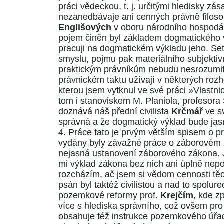
práci vědeckou, t. j. určitými hledisky z
nezanedbávaje ani cenných právně filoso
Englišových
v oboru národního hospodářs
pojem činěn byl základem dogmatického 
pracuji na dogmatickém výkladu jeho. Setk
smyslu, pojmu pak materiálního subjektiv
praktickým právníkům nebudu nesrozumi
právnickém taktu užívají v některých roz
kterou jsem vytknul ve své práci »Vlastni
tom i stanoviskem M. Planiola, profesora 
doznává náš přední civilista
Krčmář
ve s
správná a že dogmatický výklad bude jasně
4. Práce tato je prvým větším spisem o 
vydány byly závažné práce o záborovém 
nejasná ustanovení záborového zákona. J
mi výklad zákona bez nich ani úplně nepod
rozcházím, ač jsem si vědom cennosti těc
psán byl taktéž civilistou a nad to spo
pozemkové reformy prof.
Krejčím
, kde z
více s hlediska správního, což ovšem pro 
obsahuje též instrukce pozemkového úřadu,