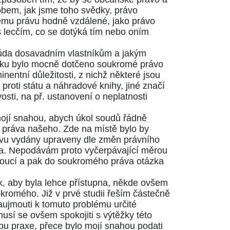
sobem, jak jsme toho svědky, právo
kému právu hodně vzdálené, jako právo
s lecčím, co se dotýká tím nebo oním
půda dosavadním vlastníkům a jakým
tku bylo mocně dotčeno soukromé právo
entní důležitosti, z nichž některé jsou
oti státu a náhradové knihy, jiné značí
ti, na př. ustanovení o neplatnosti
mojí snahou, abych úkol soudů řádně
o práva našeho. Zde na místě bylo by
znovu vydány upraveny dle změn právního
na. Nepodávám proto vyčerpávající měrou
ádoucí a pak do soukromého práva otázka
tak, aby byla lehce přístupna, někde ovšem
kromého. Již v prvé studii řeším částečně
zaujmouti k tomuto problému určité
usí se ovšem spokojiti s výtěžky této
ebu praxe, přece bylo mojí snahou podati