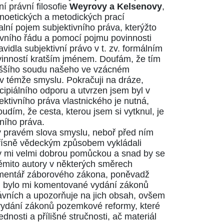
í právní filosofie
Weyrovy a Kelsenovy
,
 noetických a metodických prací
lní pojem subjektivního práva, kterýžto
vního řádu a pomocí pojmu povinnosti
vidla subjektivní právo v t. zv. formálním
ovinností kratším jménem. Doufám, že tím
yššího soudu našeho ve vzácném
v témže smyslu. Pokračuji na dráze,
cipiálního odporu a utvrzen jsem byl v
ektivního práva vlastnického je nutná,
ím, že cesta, kterou jsem si vytknul, je
vního práva.
v pravém slova smyslu, neboř před ním
 přísně vědeckým způsobem vykládali
ly mi velmi dobrou pomůckou a snad by se
těmito autory v některých směrech
mentář záborového zákona, poněvadž
ou bylo mi komentované vydání zákonů
ávních a upozorňuje na jich obsah, ovšem
vydání zákonů pozemkové reformy, které
osti a přílišné stručnosti, ač materiál