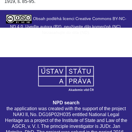
1919, s. 85-95.
Obsah podléhá licenci Creative Commons BY-NC-
ND 4.0. Uveďte autora (BY), neužívejte dílo komerčně (NC),
Nezasahujte do díla (ND).
NPD search
the application was created with the support of the project
NAKI II, No. DG16P02H035 entitled National Legal
Heritage as a project of the Institute of State and Law of the
ASCR, v. V. I. The principle investigator is JUDr. Jan