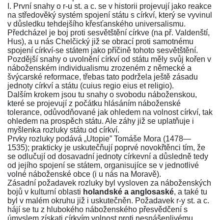
I. První snahy o r-u st. a c. se v historii projevují jako reakce
na středověký systém spojení státu s církví, který se vyvinul
v důsledku tehdejšího křesťanského universalismu.
Předcházel je boj proti sesvětštění církve (na př. Valdenští,
Hus), a u nás Chelčický již se obrací proti samotnému
spojení církví-se státem jako příčině tohoto sesvětštění.
Pozdější snahy o uvolnění církví od státu měly svůj kořen v
náboženském individualismu zrozeném z německé a
švýcarské reformace, třebas tato podržela ještě zásadu
jednoty církví a státu (cuius regio eius et religio).
Dalším krokem jsou tu snahy o svobodu náboženskou,
které se projevují z počátku hlásáním náboženské
tolerance, odůvodňované jak ohledem na volnost církví, tak
ohledem na prospěch státu. Ale záhy již se uplatňuje i
myšlenka rozluky státu od církví.
Prvky rozluky podává „Utopie” Tomáše Mora (1478—
1535); prakticky je uskutečňují poprvé novokřtěnci tím, že
se odlučují od dosavadní jednoty církevní a důsledně tedy
od jejího spojení se státem, organisujíce se v jednotlivé
volné náboženské obce (i u nás na Moravě).
Zásadní požadavek rozluky byl vysloven za náboženských
bojů v kulturní oblasti
holandské a anglosaské
, a také tu
byl v malém okruhu již i uskutečněn. Požadavek r-y st. a c.
hájí se tu z hlubokého náboženského přesvědčení s
úmyslem získati církvím volnost proti nesnášenlivému