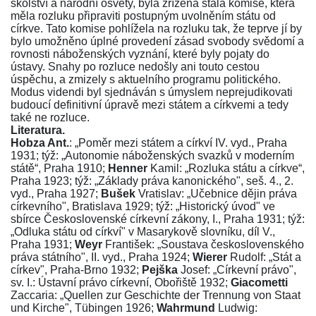
školství a národní osvěty, byla zřízena stálá komise, která
měla rozluku připraviti postupným uvolněním státu od
církve. Tato komise pohlížela na rozluku tak, že teprve jí by
bylo umožněno úplné provedení zásad svobody svědomí a
rovnosti náboženských vyznání, které byly pojaty do
ústavy. Snahy po rozluce nedošly ani touto cestou
úspěchu, a zmizely s aktuelního programu politického.
Modus videndi byl sjednáván s úmyslem neprejudikovati
budoucí definitivní úpravě mezi státem a církvemi a tedy
také ne rozluce.
Literatura.
Hobza Ant.
: „Poměr mezi státem a církví IV. vyd., Praha
1931; týž: „Autonomie náboženských svazků v moderním
státě“, Praha 1910;
Henner
Kamil: „Rozluka státu a církve“,
Praha 1923; týž: „Základy práva kanonického", seš. 4., 2.
vyd., Praha 1927;
Bušek
Vratislav: „Učebnice dějin práva
církevního", Bratislava 1929; týž: „Historický úvod" ve
sbírce Československé církevní zákony, I., Praha 1931; týž:
„Odluka státu od církví" v Masarykově slovníku, díl V.,
Praha 1931;
Weyr
František: „Soustava československého
práva státního", II. vyd., Praha 1924;
Wierer
Rudolf: „Stát a
církev", Praha-Brno 1932;
Pejška
Josef: „Církevní právo",
sv. I.: Ústavní právo církevní, Obořiště 1932;
Giacometti
Zaccaria: „Quellen zur Geschichte der Trennung von Staat
und Kirche", Tübingen 1926;
Wahrmund
Ludwig: