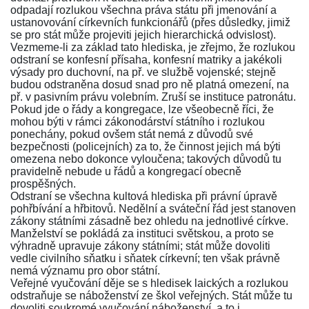
odpadají rozlukou všechna práva státu při jmenování a
ustanovování církevních funkcionářů (přes důsledky, jimiž
se pro stát může projeviti jejich hierarchická odvislost).
Vezmeme-li za základ tato hlediska, je zřejmo, že rozlukou
odstraní se konfesní přísaha, konfesní matriky a jakékoli
výsady pro duchovní, na př. ve službě vojenské; stejně
budou odstraněna dosud snad pro ně platná omezení, na
př. v pasivním právu volebním. Zruší se instituce patronátu.
Pokud jde o řády a kongregace, lze všeobecně říci, že
mohou býti v rámci zákonodárství státního i rozlukou
ponechány, pokud ovšem stát nemá z důvodů své
bezpečnosti (policejních) za to, že činnost jejich má býti
omezena nebo dokonce vyloučena; takových důvodů tu
pravidelně nebude u řádů a kongregací obecně
prospěšných.
Odstraní se všechna kultová hlediska při právní úpravě
pohřbívání a hřbitovů. Nedělní a sváteční řád jest stanoven
zákony státními zásadně bez ohledu na jednotlivé církve.
Manželství se pokládá za instituci světskou, a proto se
výhradně upravuje zákony státními; stát může dovoliti
vedle civilního sňatku i sňatek církevní; ten však právně
nemá významu pro obor státní.
Veřejné vyučování děje se s hledisek laických a rozlukou
odstraňuje se náboženství ze škol veřejných. Stát může tu
dovoliti soukromé vyučování náboženství, a to i