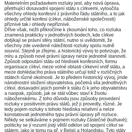
Materielním požadavkem rozluky jest, aby nová úprava,
přetrhující dosavadní spojení státu s církvemi, vyloučila
všechny ohledy konfesní z právního řádu státního, a to jak
ohledy určité konfesi (církvi, náboženské společnosti)
příznivé tak i ohledy nepříznivé.
Dříve však, nežli přikročíme k zkoumání toho, co rozluka
znamená prakticky v jednotlivých bodech, kde církve
dotýkají se právní sféry státní, nutno si uvědomiti, že
všechny zde uvedené náležitosti rozluky spolu nutně
souvisí. Stejně je zřejmo, a historický vývoj to potvrzuje, že
míru a způsob nové právní úpravy nelze jednotně stanoviti.
Způsob odpoutání státu od hledisek konfesních, formu
organisace církví, meze volné oblasti církevní vnitř státu, a
meze dohlédacího práva státního určují totiž v rozličných
státech různé okolnosti. Je to předem historický vývoj, jinde
národnostní složení obyvatelstva, početná síla jednotlivých
církví, dosavadní jejich poměr k státu či k jeho obyvatelstvu
a naopak, způsob, jak se stát vůbec staví k životu
náboženskému. Z toho důvodu jsou způsoby provedení
rozluky v positivním právu států, jež ji provedly, různé. Je
tedy pojem rozluky s tohoto hlediska relativní a nelze
konstatovati jednotného typu právní úpravy při rozluce.
Někdy se setkáváme s pojmem rozluky částečné (kulhavé);
politicky se jí rozumí jistý větší odklon od spojení církví se
státem, jako je tomu na př. v Belgii a Holandsku. Tyto státy