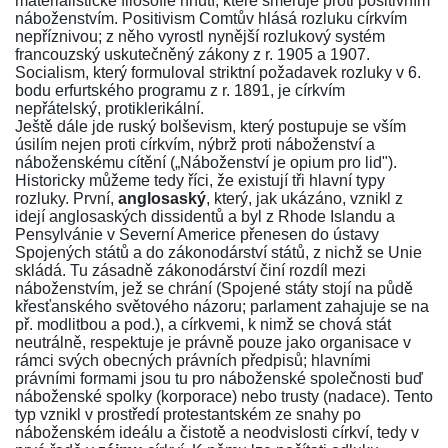
materialistické filosofie hnutí, které směřuje proti positivním
náboženstvím. Positivism Comtův hlásá rozluku církvím
nepříznivou; z něho vyrostl nynější rozlukový systém
francouzský uskutečněný zákony z r. 1905 a 1907.
Socialism, který formuloval striktní požadavek rozluky v 6.
bodu erfurtského programu z r. 1891, je církvím
nepřátelský, protiklerikální.
Ještě dále jde ruský bolševism, který postupuje se vším
úsilím nejen proti církvím, nýbrž proti náboženství a
náboženskému cítění („Náboženství je opium pro lid").
Historicky můžeme tedy říci, že existují tři hlavní typy
rozluky. První,
anglosaský
, který, jak ukázáno, vznikl z
idejí anglosaských dissidentů a byl z Rhode Islandu a
Pensylvánie v Severní Americe přenesen do ústavy
Spojených států a do zákonodárství států, z nichž se Unie
skládá. Tu zásadně zákonodárství činí rozdíl mezi
náboženstvím, jež se chrání (Spojené státy stojí na půdě
křesťanského světového názoru; parlament zahajuje se na
př. modlitbou a pod.), a církvemi, k nimž se chová stát
neutrálně, respektuje je právně pouze jako organisace v
rámci svých obecných právních předpisů; hlavními
právními formami jsou tu pro náboženské společnosti buď
náboženské spolky (korporace) nebo trusty (nadace). Tento
typ vznikl v prostředí protestantském ze snahy po
náboženském ideálu a čistotě a neodvislosti církví, tedy v