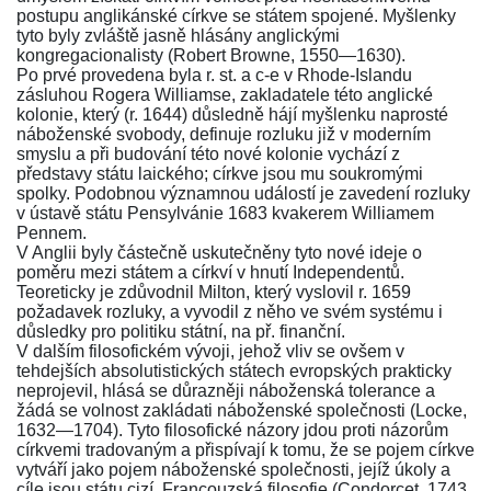
postupu anglikánské církve se státem spojené. Myšlenky
tyto byly zvláště jasně hlásány anglickými
kongregacionalisty (Robert Browne, 1550—1630).
Po prvé provedena byla r. st. a c-e v Rhode-Islandu
zásluhou Rogera Williamse, zakladatele této anglické
kolonie, který (r. 1644) důsledně hájí myšlenku naprosté
náboženské svobody, definuje rozluku již v moderním
smyslu a při budování této nové kolonie vychází z
představy státu laického; církve jsou mu soukromými
spolky. Podobnou významnou událostí je zavedení rozluky
v ústavě státu Pensylvánie 1683 kvakerem Williamem
Pennem.
V Anglii byly částečně uskutečněny tyto nové ideje o
poměru mezi státem a církví v hnutí Independentů.
Teoreticky je zdůvodnil Milton, který vyslovil r. 1659
požadavek rozluky, a vyvodil z něho ve svém systému i
důsledky pro politiku státní, na př. finanční.
V dalším filosofickém vývoji, jehož vliv se ovšem v
tehdejších absolutistických státech evropských prakticky
neprojevil, hlásá se důrazněji náboženská tolerance a
žádá se volnost zakládati náboženské společnosti (Locke,
1632—1704). Tyto filosofické názory jdou proti názorům
církvemi tradovaným a přispívají k tomu, že se pojem církve
vytváří jako pojem náboženské společnosti, jejíž úkoly a
cíle jsou státu cizí. Francouzská filosofie (Condorcet, 1743