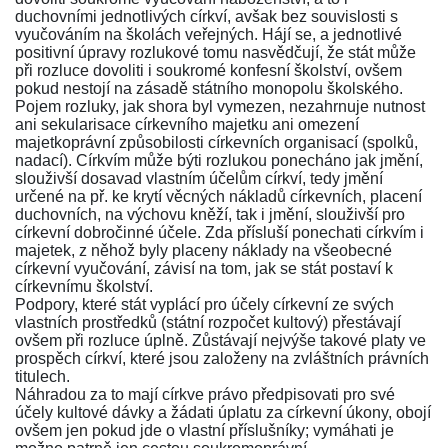
duchovními jednotlivých církví, avšak bez souvislosti s
vyučováním na školách veřejných. Hájí se, a jednotlivé
positivní úpravy rozlukové tomu nasvědčují, že stát může
při rozluce dovoliti i soukromé konfesní školství, ovšem
pokud nestojí na zásadě státního monopolu školského.
Pojem rozluky, jak shora byl vymezen, nezahrnuje nutnost
ani sekularisace církevního majetku ani omezení
majetkoprávní způsobilosti církevních organisací (spolků,
nadací). Církvím může býti rozlukou ponecháno jak jmění,
slouživší dosavad vlastním účelům církví, tedy jmění
určené na př. ke krytí věcných nákladů církevních, placení
duchovních, na výchovu kněží, tak i jmění, slouživší pro
církevní dobročinné účele. Zda přísluší ponechati církvím i
majetek, z něhož byly placeny náklady na všeobecné
církevní vyučování, závisí na tom, jak se stát postaví k
církevnímu školství.
Podpory, které stát vyplácí pro účely církevní ze svých
vlastních prostředků (státní rozpočet kultový) přestávají
ovšem při rozluce úplně. Zůstávají nejvýše takové platy ve
prospěch církví, které jsou založeny na zvláštních právních
titulech.
Náhradou za to mají církve právo předpisovati pro své
účely kultové dávky a žádati úplatu za církevní úkony, obojí
ovšem jen pokud jde o vlastní příslušníky; vymáhati je