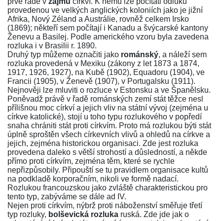
prvé řadě v
zájmu
církví. K němu lze počítati odluku
provedenou ve velkých anglických koloniích jako je jižní
Afrika, Nový Zéland a Austrálie, rovněž celkem Irsko
(1869); někteří sem počítají i Kanadu a švýcarské kantony
Ženevu a Basilej. Podle amerického vzoru byla zavedena
rozluka i v Brasilii r. 1890.
Druhý typ můžeme označiti jako
románský
, a náleží sem
rozluka provedená v Mexiku (zákony z let 1873 a 1874,
1917, 1926, 1927), na Kubě (1902), Equadoru (1904), ve
Francii (1905), v Ženevě (1907), v Portugalsku (1911).
Nejnověji lze mluviti o rozluce v Estonsku a ve Španělsku.
Poněvadž právě v řadě románských zemí stát těžce nesl
přílišnou moc církví a jejich vliv na státní vývoj (zejména u
církve katolické), stojí u toho typu rozlukového v popředí
snaha chrániti stát proti církvím. Proto má rozlukou býti stát
úplně sproštěn všech církevních vlivů a ohledů na církve a
jejich, zejména historickou organisaci. Zde jest rozluka
provedena daleko s větší strohostí a důsledností, a někde
přímo proti církvím, zejména těm, které se rychle
nepřizpůsobily. Připouští se tu pravidlem organisace kultů
na podkladě korporačním, nikoli ve formě nadací.
Rozlukou francouzskou jako zvláště charakteristickou pro
tento typ, zabýváme se dále ad IV.
Nejen proti církvím, nýbrž proti náboženství směřuje třetí
typ rozluky,
bolševická rozluka
ruská. Zde jde jak o