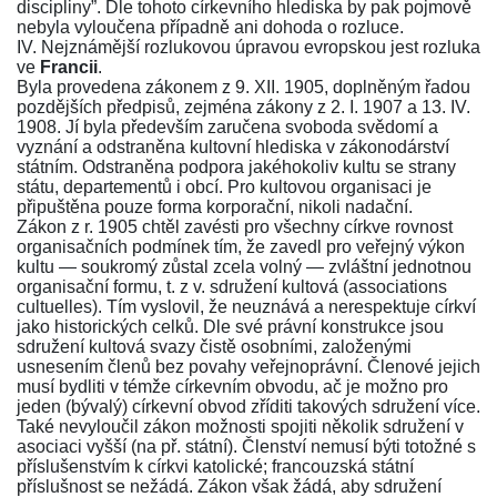
discipliny”. Dle tohoto církevního hlediska by pak pojmově
nebyla vyloučena případně ani dohoda o rozluce.
IV. Nejznámější rozlukovou úpravou evropskou jest rozluka
ve
Francii
.
Byla provedena zákonem z 9. XII. 1905, doplněným řadou
pozdějších předpisů, zejména zákony z 2. I. 1907 a 13. IV.
1908. Jí byla především zaručena svoboda svědomí a
vyznání a odstraněna kultovní hlediska v zákonodárství
státním. Odstraněna podpora jakéhokoliv kultu se strany
státu, departementů i obcí. Pro kultovou organisaci je
připuštěna pouze forma korporační, nikoli nadační.
Zákon z r. 1905 chtěl zavésti pro všechny církve rovnost
organisačních podmínek tím, že zavedl pro veřejný výkon
kultu — soukromý zůstal zcela volný — zvláštní jednotnou
organisační formu, t. z v. sdružení kultová (associations
cultuelles). Tím vyslovil, že neuznává a nerespektuje církví
jako historických celků. Dle své právní konstrukce jsou
sdružení kultová svazy čistě osobními, založenými
usnesením členů bez povahy veřejnoprávní. Členové jejich
musí bydliti v témže církevním obvodu, ač je možno pro
jeden (bývalý) církevní obvod zříditi takových sdružení více.
Také nevyloučil zákon možnosti spojiti několik sdružení v
asociaci vyšší (na př. státní). Členství nemusí býti totožné s
příslušenstvím k církvi katolické; francouzská státní
příslušnost se nežádá. Zákon však žádá, aby sdružení