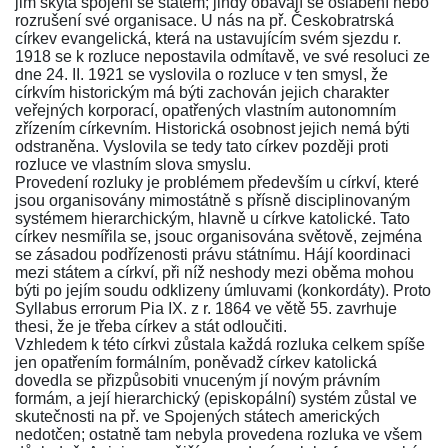
jim skýtá spojení se státem; jindy obávají se oslabení nebo
rozrušení své organisace. U nás na př. Českobratrská
církev evangelická, která na ustavujícím svém sjezdu r.
1918 se k rozluce nepostavila odmítavě, ve své resoluci ze
dne 24. II. 1921 se vyslovila o rozluce v ten smysl, že
církvím historickým má býti zachován jejich charakter
veřejných korporací, opatřených vlastním autonomním
zřízením církevním. Historická osobnost jejich nemá býti
odstraněna. Vyslovila se tedy tato církev později proti
rozluce ve vlastním slova smyslu.
Provedení rozluky je problémem především u církví, které
jsou organisovány mimostátně s přísně disciplinovaným
systémem hierarchickým, hlavně u církve katolické. Tato
církev nesmířila se, jsouc organisována světově, zejména
se zásadou podřízenosti právu státnímu. Hájí koordinaci
mezi státem a církví, při níž neshody mezi oběma mohou
býti po jejím soudu odklizeny úmluvami (konkordáty). Proto
Syllabus errorum Pia IX. z r. 1864 ve větě 55. zavrhuje
thesi, že je třeba církev a stát odloučiti.
Vzhledem k této církvi zůstala každá rozluka celkem spíše
jen opatřením formálním, poněvadž církev katolická
dovedla se přizpůsobiti vnuceným jí novým právním
formám, a její hierarchický (episkopální) systém zůstal ve
skutečnosti na př. ve Spojených státech amerických
nedotčen; ostatně tam nebyla provedena rozluka ve všem