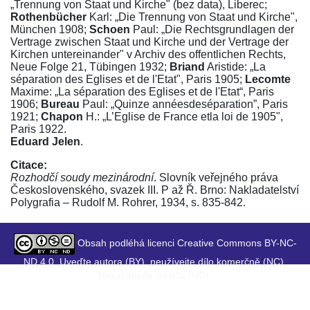
„Trennung von Staat und Kirche" (bez data), Liberec;
Rothenbücher
Karl: „Die Trennung von Staat und Kirche",
München 1908;
Schoen
Paul: „Die Rechtsgrundlagen der
Vertrage zwischen Staat und Kirche und der Vertrage der
Kirchen untereinander" v Archiv des offentlichen Rechts,
Neue Folge 21, Tübingen 1932;
Briand
Aristide: „La
séparation des Eglises et de l'Etat", Paris 1905;
Lecomte
Maxime: „La séparation des Eglises et de l'Etat“, Paris
1906;
Bureau
Paul: „Quinze annéesdeséparation”, Paris
1921;
Chapon
H.: „L’Eglise de France etla loi de 1905",
Paris 1922.
Eduard Jelen
.
Citace:
Rozhodčí soudy mezinárodní
. Slovník veřejného práva
Československého, svazek III. P až Ř. Brno: Nakladatelství
Polygrafia – Rudolf M. Rohrer, 1934, s. 835-842.
Obsah podléhá licenci Creative Commons BY-NC-
ND 4.0. Uveďte autora (BY), neužívejte dílo komerčně (NC),
Nezasahujte do díla (ND).