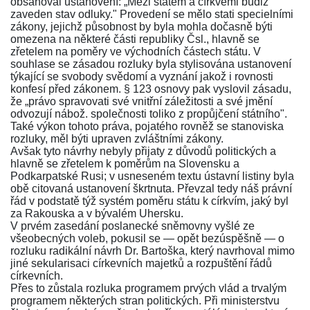
obsahoval ustanovení: „Mezi státem a církvemi budiž
zaveden stav odluky." Provedení se mělo stati specielními
zákony, jejichž působnost by byla mohla dočasně býti
omezena na některé části republiky Čsl., hlavně se
zřetelem na poměry ve východních částech státu. V
souhlase se zásadou rozluky byla stylisována ustanovení
týkající se svobody svědomí a vyznání jakož i rovnosti
konfesí před zákonem. § 123 osnovy pak vyslovil zásadu,
že „právo spravovati své vnitřní záležitosti a své jmění
odvozují nábož. společnosti toliko z propůjčení státního".
Také výkon tohoto práva, pojatého rovněž se stanoviska
rozluky, měl býti upraven zvláštními zákony.
Avšak tyto návrhy nebyly přijaty z důvodů politických a
hlavně se zřetelem k poměrům na Slovensku a
Podkarpatské Rusi; v usneseném textu ústavní listiny byla
obě citovaná ustanovení škrtnuta. Převzal tedy náš právní
řád v podstatě týž systém poměru státu k církvím, jaký byl
za Rakouska a v bývalém Uhersku.
V prvém zasedání poslanecké sněmovny vyšlé ze
všeobecných voleb, pokusil se — opět bezúspěšně — o
rozluku radikální návrh Dr. Bartoška, který navrhoval mimo
jiné sekularisaci církevních majetků a rozpuštění řádů
církevních.
Přes to zůstala rozluka programem prvých vlád a trvalým
programem některých stran politických. Při ministerstvu