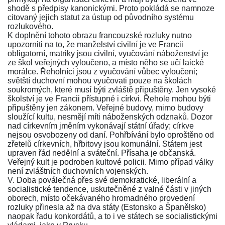
shodě s předpisy kanonickými. Proto pokládá se namnoze
citovaný jejich statut za ústup od původního systému
rozlukového.
K doplnění tohoto obrazu francouzské rozluky nutno
upozorniti na to, že manželství civilní je ve Francii
obligatorní, matriky jsou civilní, vyučování náboženství je
ze škol veřejných vyloučeno, a místo něho se učí laické
morálce. Řeholníci jsou z vyučování vůbec vyloučeni;
světští duchovní mohou vyučovati pouze na školách
soukromých, které musí býti zvláště připuštěny. Jen vysoké
školství je ve Francii přístupné i církvi. Řehole mohou býti
připuštěny jen zákonem. Veřejné budovy, mimo budovy
sloužící kultu, nesmějí míti náboženských odznaků. Dozor
nad církevním jměním vykonávají státní úřady; církve
nejsou osvobozeny od daní. Pohřbívání bylo oproštěno od
zřetelů církevních, hřbitovy jsou komunální. Státem jest
upraven řád nedělní a sváteční. Přísaha je občanská.
Veřejný kult je podroben kultové policii. Mimo případ války
není zvláštních duchovních vojenských.
V. Doba poválečná přes své demokratické, liberální a
socialistické tendence, uskutečněné z valné části v jiných
oborech, místo očekávaného hromadného provedení
rozluky přinesla až na dva státy (Estonsko a Španělsko)
naopak řadu konkordátů, a to i ve státech se socialistickými