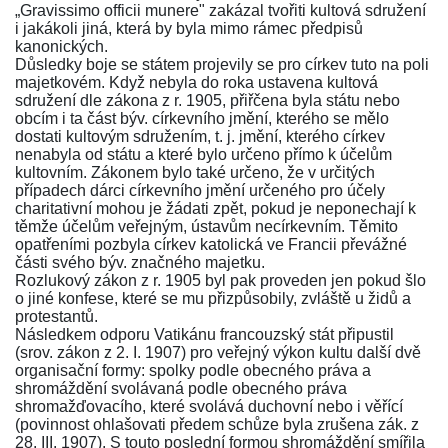
„Gravissimo officii munere" zakázal tvořiti kultová sdružení
i jakákoli jiná, která by byla mimo rámec předpisů
kanonických.
Důsledky boje se státem projevily se pro církev tuto na poli
majetkovém. Když nebyla do roka ustavena kultová
sdružení dle zákona z r. 1905, přiřčena byla státu nebo
obcím i ta část býv. církevního jmění, kterého se mělo
dostati kultovým sdružením, t. j. jmění, kterého církev
nenabyla od státu a které bylo určeno přímo k účelům
kultovním. Zákonem bylo také určeno, že v určitých
případech dárci církevního jmění určeného pro účely
charitativní mohou je žádati zpět, pokud je neponechají k
těmže účelům veřejným, ústavům necírkevním. Těmito
opatřeními pozbyla církev katolická ve Francii převážné
části svého býv. značného majetku.
Rozlukový zákon z r. 1905 byl pak proveden jen pokud šlo
o jiné konfese, které se mu přizpůsobily, zvláště u židů a
protestantů.
Následkem odporu Vatikánu francouzský stát připustil
(srov. zákon z 2. I. 1907) pro veřejný výkon kultu další dvě
organisační formy: spolky podle obecného práva a
shromáždění svolávaná podle obecného práva
shromažďovacího, které svolává duchovní nebo i věřící
(povinnost ohlašovati předem schůze byla zrušena zák. z
28. III. 1907). S touto poslední formou shromáždění smířila