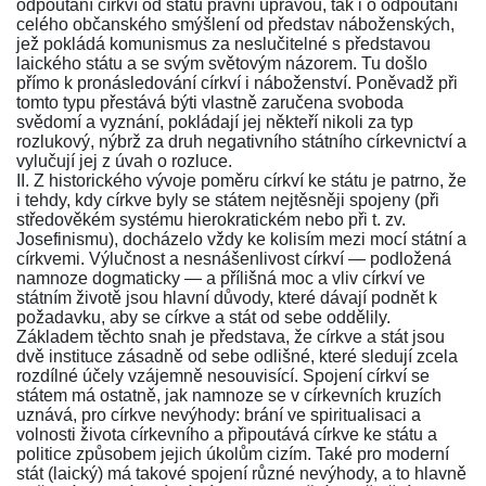
odpoutání církví od státu právní úpravou, tak i o odpoutání
celého občanského smýšlení od představ náboženských,
jež pokládá komunismus za neslučitelné s představou
laického státu a se svým světovým názorem. Tu došlo
přímo k pronásledování církví i náboženství. Poněvadž při
tomto typu přestává býti vlastně zaručena svoboda
svědomí a vyznání, pokládají jej někteří nikoli za typ
rozlukový, nýbrž za druh negativního státního církevnictví a
vylučují jej z úvah o rozluce.
II. Z historického vývoje poměru církví ke státu je patrno, že
i tehdy, kdy církve byly se státem nejtěsněji spojeny (při
středověkém systému hierokratickém nebo při t. zv.
Josefinismu), docházelo vždy ke kolisím mezi mocí státní a
církvemi. Výlučnost a nesnášenlivost církví — podložená
namnoze dogmaticky — a přílišná moc a vliv církví ve
státním životě jsou hlavní důvody, které dávají podnět k
požadavku, aby se církve a stát od sebe oddělily.
Základem těchto snah je představa, že církve a stát jsou
dvě instituce zásadně od sebe odlišné, které sledují zcela
rozdílné účely vzájemně nesouvisící. Spojení církví se
státem má ostatně, jak namnoze se v církevních kruzích
uznává, pro církve nevýhody: brání ve spiritualisaci a
volnosti života církevního a připoutává církve ke státu a
politice způsobem jejich úkolům cizím. Také pro moderní
stát (laický) má takové spojení různé nevýhody, a to hlavně