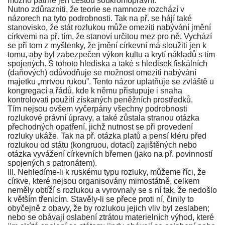
možno patrně jen cestou soukromoprávní.
Nutno zdůrazniti, že teorie se namnoze rozchází v
názorech na tyto podrobnosti. Tak na př. se hájí také
stanovisko, že stát rozlukou může omeziti nabývání jmění
církvemi na př. tím, že stanoví určitou mez pro ně. Vychází
se při tom z myšlenky, že jmění církevní má sloužiti jen k
tomu, aby byl zabezpečen výkon kultu a krytí nákladů s tím
spojených. S tohoto hlediska a také s hledisek fiskálních
(daňových) odůvodňuje se možnost omeziti nabývání
majetku „mrtvou rukou”. Tento názor uplatňuje se zvláště u
kongregací a řádů, kde k němu přistupuje i snaha
kontrolovati použití získaných peněžních prostředků.
Tím nejsou ovšem vyčerpány všechny podrobnosti
rozlukové právní úpravy, a také zůstala stranou otázka
přechodných opatření, jichž nutnost se při provedení
rozluky ukáže. Tak na př. otázka platů a pensí kléru před
rozlukou od státu (kongruou, dotací) zajištěných nebo
otázka vyvážení církevních břemen (jako na př. povinností
spojených s patronátem).
III. Nehledíme-li k ruskému typu rozluky, můžeme říci, že
církve, které nejsou organisovány mimostátně, celkem
neměly obtíží s rozlukou a vyrovnaly se s ní tak, že nedošlo
k větším třenicím. Stavěly-li se přece proti ní, činily to
obyčejně z obavy, že by rozlukou jejich vliv byl zeslaben;
nebo se obávají oslabení ztrátou materielních výhod, které