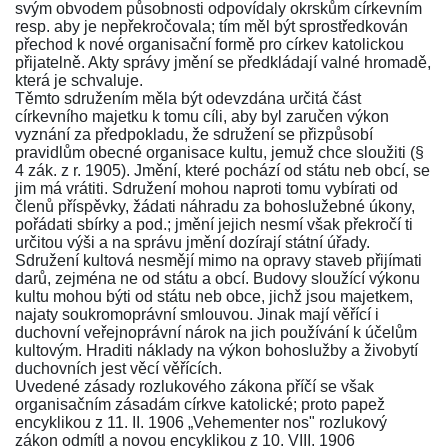
svým obvodem působnosti odpovídaly okrskům církevním
resp. aby je nepřekročovala; tím měl být sprostředkován
přechod k nové organisační formě pro církev katolickou
přijatelně. Akty správy jmění se předkládají valné hromadě,
která je schvaluje.
Těmto sdružením měla být odevzdána určitá část
církevního majetku k tomu cíli, aby byl zaručen výkon
vyznání za předpokladu, že sdružení se přizpůsobí
pravidlům obecné organisace kultu, jemuž chce sloužiti (§
4 zák. z r. 1905). Jmění, které pochází od státu neb obcí, se
jim má vrátiti. Sdružení mohou naproti tomu vybírati od
členů příspěvky, žádati náhradu za bohoslužebné úkony,
pořádati sbírky a pod.; jmění jejich nesmí však překročí ti
určitou výši a na správu jmění dozírají státní úřady.
Sdružení kultová nesmějí mimo na opravy staveb přijímati
darů, zejména ne od státu a obcí. Budovy sloužící výkonu
kultu mohou býti od státu neb obce, jichž jsou majetkem,
najaty soukromoprávní smlouvou. Jinak mají věřící i
duchovní veřejnoprávní nárok na jich používání k účelům
kultovým. Hraditi náklady na výkon bohoslužby a živobytí
duchovních jest věcí věřících.
Uvedené zásady rozlukového zákona příčí se však
organisačním zásadám církve katolické; proto papež
encyklikou z 11. II. 1906 „Vehementer nos" rozlukový
zákon odmítl a novou encyklikou z 10. VIII. 1906