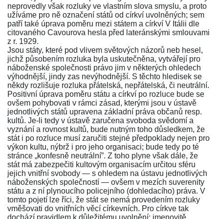
neprovedly však rozluky ve vlastním slova smyslu, a proto
užíváme pro ně označení států od církví uvolněných; sem
patří také úprava poměru mezi státem a církví V Itálii dle
citovaného Cavourova hesla před lateránskými smlouvami
z r. 1929.
Jsou státy, které pod vlivem světových názorů neb hesel,
jichž působením rozluka byla uskutečněna, vytvářejí pro
náboženské společnosti právo jim v některých ohledech
výhodnější, jindy zas nevýhodnější. S těchto hledisek se
někdy rozlišuje rozluka přátelská, nepřátelská, či neutrální.
Positivní úprava poměru státu a církví po rozluce bude se
ovšem pohybovati v rámci zásad, kterými jsou v ústavě
jednotlivých států upravena základní práva občanů resp.
kultů. Je-li tedy v ústavě zaručena svoboda svědomí a
vyznání a rovnost kultů, bude nutným toho důsledkem, že
stát i po rozluce musí zaručiti stejné předpoklady nejen pro
výkon kultu, nýbrž i pro jeho organisaci; bude tedy po té
stránce „konfesně neutrální”. Z toho plyne však dále, že
stát má zabezpečiti kultovým organisacím určitou sféru
jejich vnitřní svobody — s ohledem na ústavu jednotlivých
náboženských společností — ovšem v mezích suverenity
státu a z ní plynoucího policejního (dohledacího) práva. V
tomto pojetí lze říci, že stát se nemá provedením rozluky
vměšovati do vnitřních věcí církevních. Pro církve tak
dochází pravidlem k důležitému uvolnění: jmenovitě