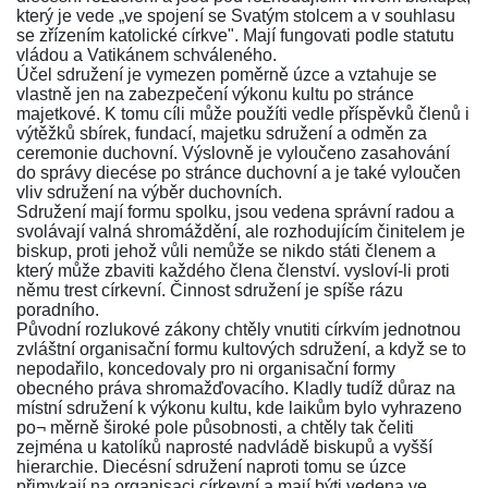
který je vede „ve spojení se Svatým stolcem a v souhlasu
se zřízením katolické církve". Mají fungovati podle statutu
vládou a Vatikánem schváleného.
Účel sdružení je vymezen poměrně úzce a vztahuje se
vlastně jen na zabezpečení výkonu kultu po stránce
majetkové. K tomu cíli může použíti vedle příspěvků členů i
výtěžků sbírek, fundací, majetku sdružení a odměn za
ceremonie duchovní. Výslovně je vyloučeno zasahování
do správy diecése po stránce duchovní a je také vyloučen
vliv sdružení na výběr duchovních.
Sdružení mají formu spolku, jsou vedena správní radou a
svolávají valná shromáždění, ale rozhodujícím činitelem je
biskup, proti jehož vůli nemůže se nikdo státi členem a
který může zbaviti každého člena členství. vysloví-li proti
němu trest církevní. Činnost sdružení je spíše rázu
poradního.
Původní rozlukové zákony chtěly vnutiti církvím jednotnou
zvláštní organisační formu kultových sdružení, a když se to
nepodařilo, koncedovaly pro ni organisační formy
obecného práva shromažďovacího. Kladly tudíž důraz na
místní sdružení k výkonu kultu, kde laikům bylo vyhrazeno
po¬ měrně široké pole působnosti, a chtěly tak čeliti
zejména u katolíků naprosté nadvládě biskupů a vyšší
hierarchie. Diecésní sdružení naproti tomu se úzce
přimykají na organisaci církevní a mají býti vedena ve