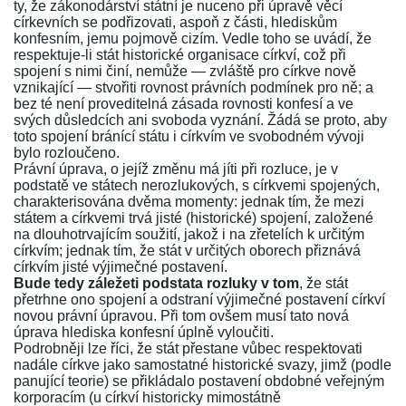
ty, že zákonodárství státní je nuceno při úpravě věcí
církevních se podřizovati, aspoň z části, hlediskům
konfesním, jemu pojmově cizím. Vedle toho se uvádí, že
respektuje-li stát historické organisace církví, což při
spojení s nimi činí, nemůže — zvláště pro církve nově
vznikající — stvořiti rovnost právních podmínek pro ně; a
bez té není proveditelná zásada rovnosti konfesí a ve
svých důsledcích ani svoboda vyznání. Žádá se proto, aby
toto spojení bránící státu i církvím ve svobodném vývoji
bylo rozloučeno.
Právní úprava, o jejíž změnu má jíti při rozluce, je v
podstatě ve státech nerozlukových, s církvemi spojených,
charakterisována dvěma momenty: jednak tím, že mezi
státem a církvemi trvá jisté (historické) spojení, založené
na dlouhotrvajícím soužití, jakož i na zřetelích k určitým
církvím; jednak tím, že stát v určitých oborech přiznává
církvím jisté výjimečné postavení.
Bude tedy záležeti podstata rozluky v tom
, že stát
přetrhne ono spojení a odstraní výjimečné postavení církví
novou právní úpravou. Při tom ovšem musí tato nová
úprava hlediska konfesní úplně vyloučiti.
Podrobněji lze říci, že stát přestane vůbec respektovati
nadále církve jako samostatné historické svazy, jimž (podle
panující teorie) se přikládalo postavení obdobné veřejným
korporacím (u církví historicky mimostátně