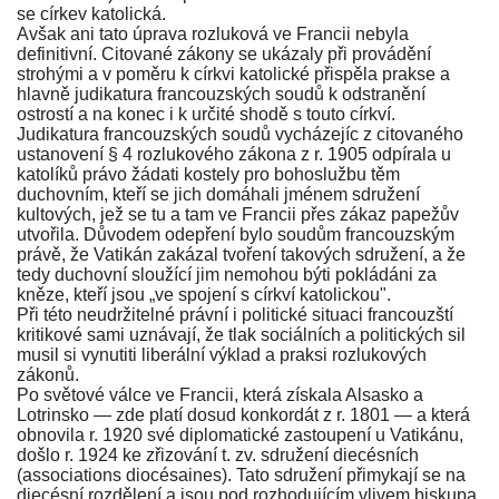
se církev katolická.
Avšak ani tato úprava rozluková ve Francii nebyla
definitivní. Citované zákony se ukázaly při provádění
strohými a v poměru k církvi katolické přispěla prakse a
hlavně judikatura francouzských soudů k odstranění
ostrostí a na konec i k určité shodě s touto církví.
Judikatura francouzských soudů vycházejíc z citovaného
ustanovení § 4 rozlukového zákona z r. 1905 odpírala u
katolíků právo žádati kostely pro bohoslužbu těm
duchovním, kteří se jich domáhali jménem sdružení
kultových, jež se tu a tam ve Francii přes zákaz papežův
utvořila. Důvodem odepření bylo soudům francouzským
právě, že Vatikán zakázal tvoření takových sdružení, a že
tedy duchovní sloužící jim nemohou býti pokládáni za
kněze, kteří jsou „ve spojení s církví katolickou".
Při této neudržitelné právní i politické situaci francouzští
kritikové sami uznávají, že tlak sociálních a politických sil
musil si vynutiti liberální výklad a praksi rozlukových
zákonů.
Po světové válce ve Francii, která získala Alsasko a
Lotrinsko — zde platí dosud konkordát z r. 1801 — a která
obnovila r. 1920 své diplomatické zastoupení u Vatikánu,
došlo r. 1924 ke zřizování t. zv. sdružení diecésních
(associations diocésaines). Tato sdružení přimykají se na
diecésní rozdělení a jsou pod rozhodujícím vlivem biskupa,