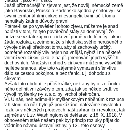
vládami, jako v Prusku.
Ještě příznačnějším zjevem jest, že nověji německé země
jako Bavorsko, Prusko a Badensko sjednaly smlouvy i se
svými territoriálními církvemi evangelickými, ač k tomu
nenutkaly žádné důvody právní.
Ptáme-li se po vysvětlení tohoto zjevu, můžeme je snad
nalézti v tom, že tyto poválečné státy se domnívají, že
nelze se vzdáti zájmu o církevní poměry do té míry, jakou
žádá rozluka, a zejména že s hlediska svého nerušeného
vývoje dávají přednost tomu, aby si zachovaly určitý,
poměrně rozsáhlý vliv nejen na vnější, nýbrž i na některé
vnitřní věci církví, jako je na př. jmenování jejich vyšších
duchovních. Množství dohod s církvemi můžeme vysvětliti
nejlépe snahou, aby toto vzájemné vymezení sfér vlivu
dálo se cestou pokojnou a bez třenic, t. j. dohodou s
církvemi.
Avšak toto období je příliš krátké, než aby bylo lze činiti z
něho definitivní závěry o tom, zda, jak se někde tvrdí, ve
vývoji myšlenky r-y s. a c. byl vrchol překročen.
VI. U nás, nehledíme-li k myšlenkovým náběhům k rozluce
v historii, na něž bylo již poukázáno, nalézáme myšlenku
rozluky v některých projevech naší zahraniční revoluce, tak
zejména v t. zv. Washingtonské deklaraci z 18. X. 1918. V
obnoveném státě našem pak byl princip rozluky přijat do
vládního návrhu ústavní listiny. § 121 této osnovy