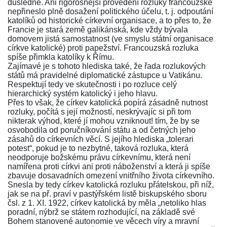
důsledně. Ani rigorosnější provedení rozluky francouzské
nepřineslo plně dosažení politického účelu, t. j. odpoutání
katolíků od historické církevní organisace, a to přes to, že
Francie je stará země galikánská, kde vždy bývala
domovem jistá samostatnost (ve smyslu státní organisace
církve katolické) proti papežství. Francouzská rozluka
spíše přimkla katolíky k Římu.
Zajímavé je s tohoto hlediska také, že řada rozlukových
států má pravidelné diplomatické zástupce u Vatikánu.
Respektují tedy ve skutečnosti i po rozluce celý
hierarchický systém katolický i jeho hlavu.
Přes to však, že církev katolická popírá zásadně nutnost
rozluky, počítá s její možností, neskrývajíc si při tom
nikterak výhod, které jí mohou vzniknout! tím, že by se
osvobodila od poručníkování státu a od četných jeho
zásahů do církevních věcí. S jejího hlediska „tolerari
potest“, pokud je to nezbytné, taková rozluka, která
neodporuje božskému právu církevnímu, která není
namířena proti církvi ani proti náboženství a která ji spíše
zbavuje dosavadních omezení vnitřního života církevního.
Snesla by tedy církev katolická rozluku přátelskou, při níž,
jak se na př. praví v pastýřském listě biskupského sboru
čsl. z 1. XI. 1922, církev katolická by měla „netoliko hlas
poradní, nýbrž se státem rozhodující, na základě své
Bohem stanovené autonomie ve věcech víry a mravní