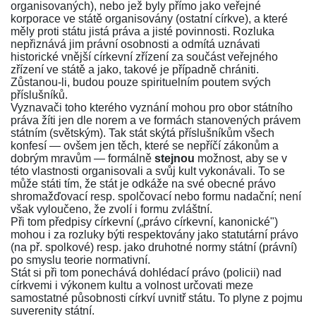
organisovaných), nebo jež byly přímo jako veřejné
korporace ve státě organisovány (ostatní církve), a které
měly proti státu jistá práva a jisté povinnosti. Rozluka
nepřiznává jim právní osobnosti a odmítá uznávati
historické vnější církevní zřízení za součást veřejného
zřízení ve státě a jako, takové je případně chrániti.
Zůstanou-li, budou pouze spirituelním poutem svých
příslušníků.
Vyznavači toho kterého vyznání mohou pro obor státního
práva žíti jen dle norem a ve formách stanovených právem
státním (světským). Tak stát skýtá příslušníkům všech
konfesí — ovšem jen těch, které se nepříčí zákonům a
dobrým mravům — formálně
stejnou
možnost, aby se v
této vlastnosti organisovali a svůj kult vykonávali. To se
může státi tím, že stát je odkáže na své obecné právo
shromažďovací resp. spolčovací nebo formu nadační; není
však vyloučeno, že zvolí i formu zvláštní.
Při tom předpisy církevní („právo církevní, kanonické")
mohou i za rozluky býti respektovány jako statutární právo
(na př. spolkové) resp. jako druhotné normy státní (právní)
po smyslu teorie normativní.
Stát si při tom ponechává dohlédací právo (policii) nad
církvemi i výkonem kultu a volnost určovati meze
samostatné působnosti církví uvnitř státu. To plyne z pojmu
suverenity státní.