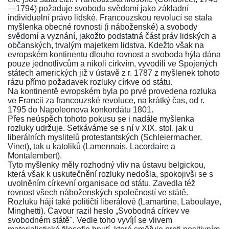
—1794) požaduje svobodu svědomí jako základní
individuelní právo lidské. Francouzskou revolucí se stala
myšlenka obecné rovnosti (i náboženské) a svobody
svědomí a vyznání, jakožto podstatná část práv lidských a
občanských, trvalým majetkem lidstva. Kdežto však na
evropském kontinentu dlouho rovnost a svoboda hýla dána
pouze jednotlivcům a nikoli církvím, vyvodili ve Spojených
státech amerických již v ústavě z r. 1787 z myšlenek tohoto
rázu přímo požadavek rozluky církve od státu.
Na kontinentě evropském byla po prvé provedena rozluka
ve Francii za francouzské revoluce, na krátký čas, od r.
1795 do Napoleonova konkordátu 1801.
Přes neúspěch tohoto pokusu se i nadále myšlenka
rozluky udržuje. Setkáváme se s ní v XIX. stol. jak u
liberálních myslitelů protestantských (Schleiermacher,
Vinet), tak u katoliků (Lamennais, Lacordaire a
Montalembert).
Tyto myšlenky měly rozhodný vliv na ústavu belgickou,
která však k uskutečnění rozluky nedošla, spokojivši se s
uvolněním církevní organisace od státu. Zavedla též
rovnost všech náboženských společností ve státě.
Rozluku hájí také političtí liberálové (Lamartine, Laboulaye,
Minghetti). Cavour razil heslo „Svobodná církev ve
svobodném státě". Vedle toho vyvíjí se vlivem