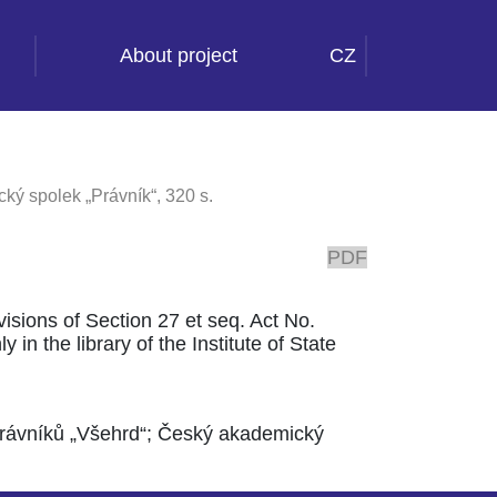
About project
CZ
ký spolek „Právník“, 320 s.
PDF
ovisions of Section 27 et seq. Act No.
 in the library of the Institute of State
právníků „Všehrd“; Český akademický