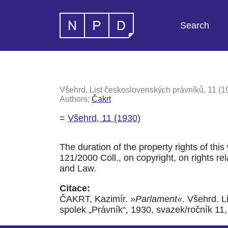
Search
Všehrd. List československých právníků, 11 (1
Authors:
Čakrt
=
Všehrd, 11 (1930)
The duration of the property rights of this
121/2000 Coll., on copyright, on rights rela
and Law.
Citace:
ČAKRT, Kazimír.
»Parlament«
. Všehrd. 
spolek „Právník“, 1930, svazek/ročník 11, 