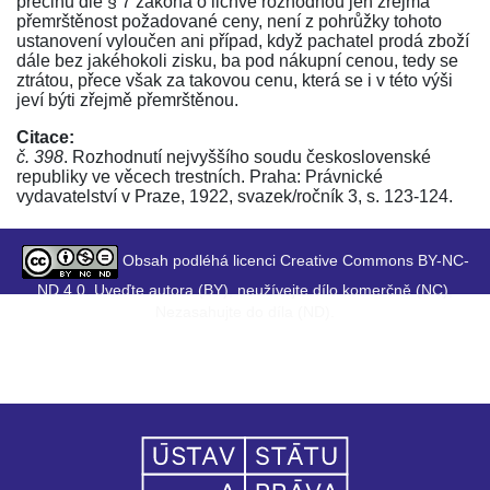
přečinu dle
§ 7 zákona o lichvě
rozhodnou jen zřejmá
přemrštěnost požadované ceny, není z pohrůžky tohoto
ustanovení vyloučen ani případ, když pachatel prodá zboží
dále bez jakéhokoli zisku, ba pod nákupní cenou, tedy se
ztrátou, přece však za takovou cenu, která se i v této výši
jeví býti zřejmě přemrštěnou.
Citace:
č. 398
. Rozhodnutí nejvyššího soudu československé
republiky ve věcech trestních. Praha: Právnické
vydavatelství v Praze, 1922, svazek/ročník 3, s. 123-124.
Obsah podléhá licenci Creative Commons BY-NC-
ND 4.0. Uveďte autora (BY), neužívejte dílo komerčně (NC),
Nezasahujte do díla (ND).