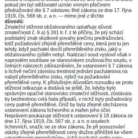
pokud jím byl stěžovatel uznán vinným přečinem
předražování dle
§ 7 odstavec třetí zákona ze dne 17. října
1919, čís. 568 sb. z. a n.
— mimo jiné z těchto
důvodů
:
Zmateční stížnost obžalovaného uplatňuje důvod
zmatečnosti
č. 9 a) § 281 tr. ř.
z té příčiny, že prý schází
podstatný znak skutkové povahy prečinu predražování,
totiž požadování zřejmě přemrštěné ceny, která jest tu jen
tehdy, když pachatel docílí přemrštěného zisku, jaký u
obžalovaného zjištěn nebyl. Nalézací soud vyslovil však v
naprostém souhlase se stanoviskem zrušovacího soudu, v
četných nálezech zdůrazněném, že ustanovení
§ 7 zákona
o lichvě
nečiní závislou trestnost jednání pachatelova na
nabytí přemrštěného zisku, nýbrž na požadování
přemrštěné ceny. K příslušným důvodům rozsudku se proto
stížnost odkazuje a dodává se ještě, že, kdyby bylo
správným opačné stanovisko zmateční stížnosti, zůstávala
by beztrestnou celá řada případů, v nichž byly požadovány
ceny patrně přemrštěné, čímž by byla zřejmě obcházena
ustanovení zákona lichevního a mařen jeho účel.
Neprávem poukazuje stížnost k ustanovení
§ 18 zákona ze
dne 17. října 1919, čís. 567 sb. z. a n. o soudech
lichevních
, snažíc se ze slov zákona, že při posuzování
otázky zřejmé přemrštěnosti ceny dlužno přihlížeti ke všem
»majetkovým prospěchům«, jichž pachatel vedle ceny