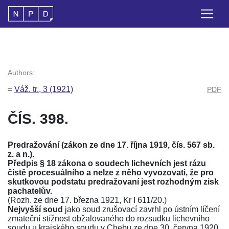
Authors:
=
Váž. tr., 3 (1921)
PDF
ČÍS. 398.
Predražování (
zákon ze dne 17. října 1919, čís. 567 sb.
z. а n.
).
Předpis
§ 18 zákona o soudech lichevních
jest rázu
čistě procesuálního a nelze z něho vyvozovati, že pro
skutkovou podstatu predražovaní jest rozhodným zisk
pachatelův.
(Rozh. ze dne 17. března 1921, Kr I 611/20.)
Nejvyšší soud
jako soud zrušovací zavrhl po ústním líčení
zmateční stížnost obžalovaného do rozsudku lichevního
soudu u krajského soudu v Chebu ze dne 30. června 1920,