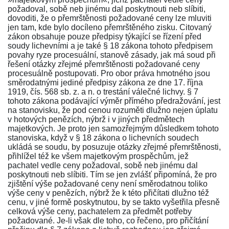
požadoval, sobě neb jinému dal poskytnouti neb slíbiti,
dovoditi, že o přemrštěnosti požadované ceny lze mluviti
jen tam, kde bylo docíleno přemrštěného zisku.
Citovaný
zákon
obsahuje pouze předpisy týkající se řízení před
soudy lichevními a je také
§ 18 zákona tohoto
předpisem
povahy ryze procesuální, stanově zásady, jak má soud při
řešení otázky zřejmé přemrštěnosti požadované ceny
procesuálně postupovati. Pro obor práva hmotného jsou
směrodatnými jediné předpisy
zákona ze dne 17. října
1919, čís. 568 sb. z. a n. o trestání válečné lichvy
.
§ 7
tohoto zákona
podávající výměr přímého předražování, jest
na stanovisku, že pod cenou rozuměti dlužno nejen úplatu
v hotových penězích, nýbrž i v jiných předmětech
majetkových. Je proto jen samozřejmým důsledkem tohoto
stanoviska, když v
§ 18 zákona o lichevních soudech
ukládá se soudu, by posuzuje otázky zřejmé přemrštěnosti,
přihlížel též ke všem majetkovým prospěchům, jež
pachatel vedle ceny požadoval, sobě neb jinému dal
poskytnouti neb slíbiti. Tím se jen zvlášť připomíná, že pro
zjištění výše požadované ceny není směrodatnou toliko
výše ceny v penězích, nýbrž že k této přičítati dlužno též
cenu, v jiné formě poskytnutou, by se takto vyšetřila přesně
celková výše ceny, pachatelem za předmět potřeby
požadované. Je-li však dle toho, co řečeno, pro přičítání