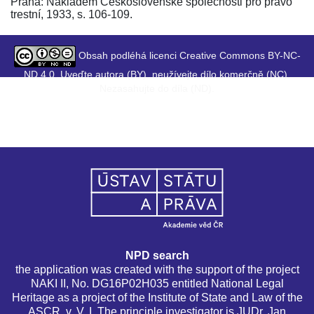
Praha: Nákladem Československé společnosti pro právo
trestní, 1933, s. 106-109.
Obsah podléhá licenci Creative Commons BY-NC-
ND 4.0. Uveďte autora (BY), neužívejte dílo komerčně (NC),
Nezasahujte do díla (ND).
NPD search
the application was created with the support of the project
NAKI II, No. DG16P02H035 entitled National Legal
Heritage as a project of the Institute of State and Law of the
ASCR, v. V. I. The principle investigator is JUDr. Jan