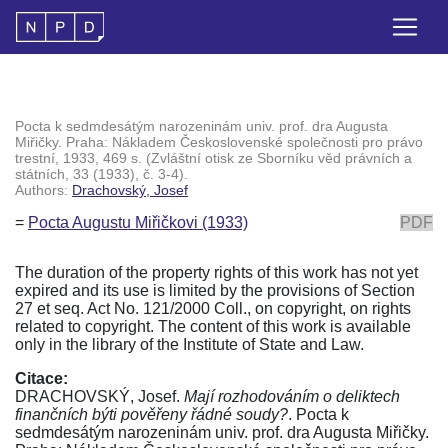
Pocta k sedmdesátým narozeninám univ. prof. dra Augusta
Miřičky. Praha: Nákladem Československé společnosti pro právo
trestní, 1933, 469 s. (Zvláštní otisk ze Sborníku věd právních a
státních, 33 (1933), č. 3-4).
Authors:
Drachovský, Josef
=
Pocta Augustu Miřičkovi (1933)
PDF
The duration of the property rights of this work has not yet
expired and its use is limited by the provisions of Section
27 et seq. Act No. 121/2000 Coll., on copyright, on rights
related to copyright. The content of this work is available
only in the library of the Institute of State and Law.
Citace:
DRACHOVSKÝ, Josef.
Mají rozhodováním o deliktech
finančních býti pověřeny řádné soudy?
. Pocta k
sedmdesátým narozeninám univ. prof. dra Augusta Miřičky.