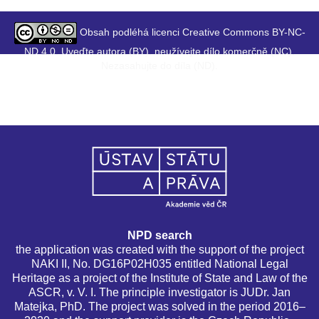
Obsah podléhá licenci Creative Commons BY-NC-
ND 4.0. Uveďte autora (BY), neužívejte dílo komerčně (NC),
Nezasahujte do díla (ND).
NPD search
the application was created with the support of the project
NAKI II, No. DG16P02H035 entitled National Legal
Heritage as a project of the Institute of State and Law of the
ASCR, v. V. I. The principle investigator is JUDr. Jan
Matejka, PhD. The project was solved in the period 2016–