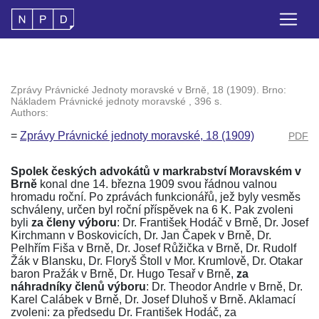
Zprávy Právnické Jednoty moravské v Brně, 18 (1909). Brno:
Nákladem Právnické jednoty moravské , 396 s.
Authors:
=
Zprávy Právnické jednoty moravské, 18 (1909)
PDF
Spolek českých advokátů v markrabství Moravském v
Brně
konal dne 14. března 1909 svou řádnou valnou
hromadu roční. Po zprávách funkcionářů, jež byly vesměs
schváleny, určen byl roční příspěvek na 6 K. Pak zvoleni
byli
za členy výboru
: Dr. František Hodáč v Brně, Dr. Josef
Kirchmann v Boskovicích, Dr. Jan Čapek v Brně, Dr.
Pelhřím Fiša v Brně, Dr. Josef Růžička v Brně, Dr. Rudolf
Žák v Blansku, Dr. Floryš Štoll v Mor. Krumlově, Dr. Otakar
baron Pražák v Brně, Dr. Hugo Tesař v Brně,
za
náhradníky členů výboru
: Dr. Theodor Andrle v Brně, Dr.
Karel Calábek v Brně, Dr. Josef Dluhoš v Brně. Aklamací
zvoleni: za předsedu Dr. František Hodáč, za