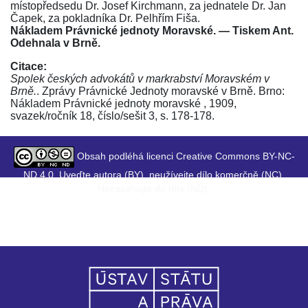
místopředsedu Dr. Josef Kirchmann, za jednatele Dr. Jan
Čapek, za pokladníka Dr. Pelhřím Fiša.
Nákladem Právnické jednoty Moravské. — Tiskem Ant.
Odehnala v Brně.
Citace:
Spolek českých advokátů v markrabství Moravském v
Brně.
. Zprávy Právnické Jednoty moravské v Brně. Brno:
Nákladem Právnické jednoty moravské , 1909,
svazek/ročník 18, číslo/sešit 3, s. 178-178.
Obsah podléhá licenci Creative Commons BY-NC-
ND 4.0. Uveďte autora (BY), neužívejte dílo komerčně (NC),
Nezasahujte do díla (ND).