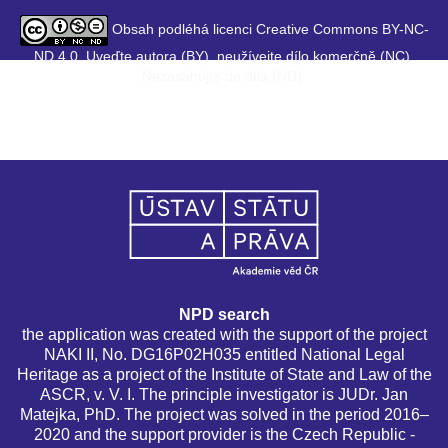
Obsah podléhá licenci Creative Commons BY-NC-
ND 4.0. Uveďte autora (BY), neužívejte dílo komerčně (NC),
Nezasahujte do díla (ND).
NPD search
the application was created with the support of the project
NAKI II, No. DG16P02H035 entitled National Legal
Heritage as a project of the Institute of State and Law of the
ASCR, v. V. I. The principle investigator is JUDr. Jan
Matejka, PhD. The project was solved in the period 2016–
2020 and the support provider is the Czech Republic -