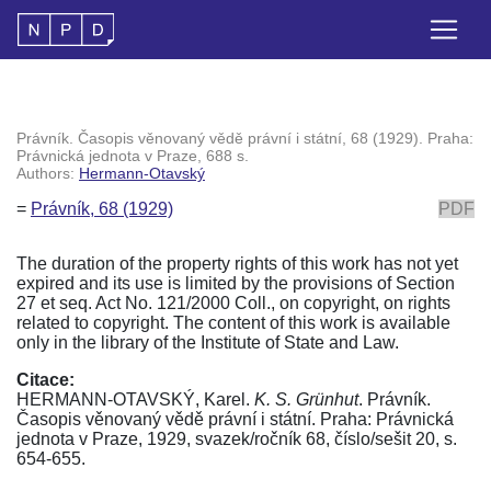
Právník. Časopis věnovaný vědě právní i státní, 68 (1929). Praha:
Právnická jednota v Praze, 688 s.
Authors:
Hermann-Otavský
=
Právník, 68 (1929)
PDF
The duration of the property rights of this work has not yet
expired and its use is limited by the provisions of Section
27 et seq. Act No. 121/2000 Coll., on copyright, on rights
related to copyright. The content of this work is available
only in the library of the Institute of State and Law.
Citace:
HERMANN-OTAVSKÝ, Karel.
K. S. Grünhut
. Právník.
Časopis věnovaný vědě právní i státní. Praha: Právnická
jednota v Praze, 1929, svazek/ročník 68, číslo/sešit 20, s.
654-655.