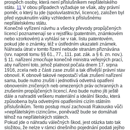
prospěch osoby, která není příslušníkem nepřátelského
státu.
11
V obou případech vyžaduje se však, aby právní
poměr, o který tu jde (spoluvlastnictví, licence), založen byl
před vypuknutím války vzhledem k příslušnému
nepřátelskému státu.
Konečné vyřízení návrhu a všecky převody propůjčených
licencí poznamenají se v rejstříku (patentním, známkovém
nebo vzorkovém) a vyhlásí se v rak. listu patentovém,
pokud jde o známky, též v ústředním ukazateli známek.
Náhrada útrat v tomto řízení nebude stranám přiznávána
(srv. naproti tomu
§§ 61.
,
77.
,
111. pat. zák.
a
§ 6. zn. nov.
).
§ 11. nařízení
zmocňuje konečně ministra veřejných prací,
aby
nařízení
toto, jehož platnost počala dnem 17. srpna
1916, zcela neb z části zase zrušil a tak dřívější právní stav
obnovil. K obnově takové nepostačí však zrušení
nařízení
sama, bude nutno zrušiti i jednotlivá odvetná opatření
obnovením zničených neb omezených práv ochranných a
zrušením propůjčených licencí. Ano bude nutno jíti ještě
dále a nahraditi veškeru materiální a ideální škodu, která
způsobena byla odvetnými opatřeními cizím státním
příslušníkům. Tento postup musí zachovati Rakousko vůči
»nepřátelským cizincům«, poněvadž bude se domáhati
téhož na nepřátelských státech.
Pokud jde o náhradu válečných škod, jest otázka tato tak
složitou, že nelze v rámci dnešního pojednání podati jejího