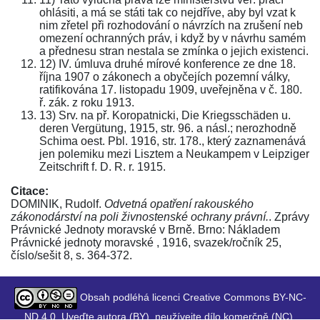
ohlásiti, a má se státi tak co nejdříve, aby byl vzat k
nim zřetel při rozhodování o návrzích na zrušení neb
omezení ochranných práv, i když by v návrhu samém
a přednesu stran nestala se zmínka o jejich existenci.
12) IV. úmluva druhé mírové konference ze dne 18.
října 1907 o zákonech a obyčejích pozemní války,
ratifikována 17. listopadu 1909, uveřejněna v č. 180.
ř. zák. z roku 1913.
13) Srv. na př. Koropatnicki, Die Kriegsschäden u.
deren Vergütung, 1915, str. 96. a násl.; nerozhodně
Schima oest. Pbl. 1916, str. 178., který zaznamenává
jen polemiku mezi Lisztem a Neukampem v Leipziger
Zeitschrift f. D. R. r. 1915.
Citace:
DOMINIK, Rudolf.
Odvetná opatření rakouského
zákonodárství na poli živnostenské ochrany právní.
. Zprávy
Právnické Jednoty moravské v Brně. Brno: Nákladem
Právnické jednoty moravské , 1916, svazek/ročník 25,
číslo/sešit 8, s. 364-372.
Obsah podléhá licenci Creative Commons BY-NC-
ND 4.0. Uveďte autora (BY), neužívejte dílo komerčně (NC),