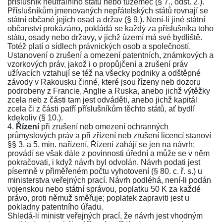
příslušník neutrálního státu nebo tuzemec
(§ 7., odst. 2.)
.
Příslušníkům jmenovaných nepřátelských států rovnají se
státní občané jejich osad a držav
(§ 9.)
. Není-li jiné státní
občanství prokázáno, pokládá se každý za příslušníka toho
státu, osady nebo državy, v jichž území má své bydliště.
Totéž platí o sídlech právnických osob a společností.
Ustanovení o zrušení a omezení patentních, známkových a
vzorkových práv, jakož i o propůjčení a zrušení práv
užívacích vztahují se též na všecky podniky a odštěpné
závody v Rakousku činné, které jsou řízeny neb dozoru
podrobeny z Francie, Anglie a Ruska, anebo jichž výtěžky
zcela neb z části tam jest odváděti, anebo jichž kapitál
zcela či z části patří příslušníkům těchto států, ať bydlí
kdekoliv
(§ 10.)
.
4.
Řízení
při zrušení neb omezení ochranných
průmyslových práv a při zřízení neb zrušení licencí stanoví
§§ 3.
a
5. min. nařízení
. Řízení zahájí se jen na návrh;
provádí se však dále z povinnosti úřední a může se v něm
pokračovati, i když návrh byl odvolán. Návrh podati jest
písemně v přiměřeném počtu vyhotovení
(§ 80. c. ř. s.)
u
ministerstva veřejných prací. Návrh podléhá, není-li podán
vojenskou nebo státní správou, poplatku 50 K za každé
právo, proti němuž směřuje; poplatek zapraviti jest u
pokladny patentního úřadu.
Shledá-li ministr veřejných prací, že návrh jest vhodným