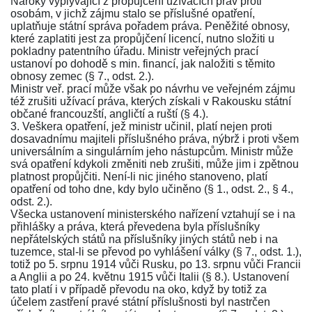
Nároky vyplývající z propůjčení užívacích práv proti
osobám, v jichž zájmu stalo se příslušné opatření,
uplatňuje státní správa pořadem práva. Peněžité obnosy,
které zaplatiti jest za propůjčení licencí, nutno složiti u
pokladny patentního úřadu. Ministr veřejných prací
ustanoví po dohodě s min. financí, jak naložiti s těmito
obnosy zemec
(§ 7., odst. 2.)
.
Ministr veř. prací může však po návrhu ve veřejném zájmu
též zrušiti užívací práva, kterých získali v Rakousku státní
občané francouzští, angličtí a ruští
(§ 4.)
.
3. Veškera opatření, jež ministr učinil, platí nejen proti
dosavadnímu majiteli příslušného práva, nýbrž i proti všem
universálním a singulárním jeho nástupcům. Ministr může
svá opatření kdykoli změniti neb zrušiti, může jim i zpětnou
platnost propůjčiti. Není-li nic jiného stanoveno, platí
opatření od toho dne, kdy bylo učiněno (
§ 1., odst. 2.
,
§ 4.,
odst. 2.
).
Všecka ustanovení
ministerského nařízení
vztahují se i na
přihlášky a práva, která převedena byla příslušníky
nepřátelských států na příslušníky jiných států neb i na
tuzemce, stal-li se převod po vyhlášení války (
§ 7., odst. 1.
),
totiž po 5. srpnu 1914 vůči Rusku, po 13. srpnu vůči Francii
a Anglii a po 24. květnu 1915 vůči Italii
(§ 8.)
. Ustanovení
tato platí i v případě převodu na oko, když by totiž za
účelem zastření pravé státní příslušnosti byl nastrčen