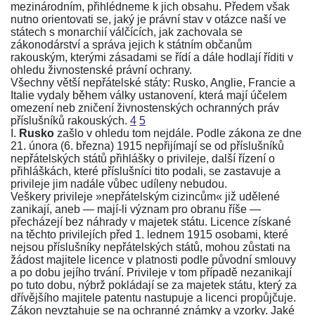
mezinárodním, přihlédneme k jich obsahu. Předem však
nutno orientovati se, jaký je právní stav v otázce naší ve
státech s monarchií válčících, jak zachovala se
zákonodárství a správa jejich k státním občanům
rakouským, kterými zásadami se řídí a dále hodlají říditi v
ohledu živnostenské právní ochrany.
Všechny větší nepřátelské státy: Rusko, Anglie, Francie a
Italie vydaly během války ustanovení, která mají účelem
omezení neb zničení živnostenských ochranných práv
příslušníků rakouských.
4
5
I.
Rusko
zašlo v ohledu tom nejdále. Podle
zákona ze dne
21. února (6. března) 1915
nepřijímají se od příslušníků
nepřátelských států přihlášky o privileje, další řízení o
přihláškách, které příslušníci tito podali, se zastavuje a
privileje jim nadále vůbec udíleny nebudou.
Veškery privileje »nepřátelským cizincům« již udělené
zanikají, aneb — mají-li význam pro obranu říše —
přecházejí bez náhrady v majetek státu. Licence získané
na těchto privilejích před 1. lednem 1915 osobami, které
nejsou příslušníky nepřátelských států, mohou zůstati na
žádost majitele licence v platnosti podle původní smlouvy
a po dobu jejího trvání. Privileje v tom případě nezanikají
po tuto dobu, nýbrž pokládají se za majetek státu, který za
dřívějšího majitele patentu nastupuje a licenci propůjčuje.
Zákon
nevztahuje se na ochranné známky a vzorky. Jaké