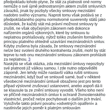
předpokladu tohoto plyne, že stát za platnosti oné normy
nemůže o své újmě jednostranným aktem zrušiti smluvních
závazků, jinak by pozbyly všecky smlouvy mezistátní
nadobro svého významu. Naproti tomu však podává se z
předpokládaného pojmu normotvorné suverenity států jako
důsledek, že každý stát má právní možnost smlouvy ty
zrušiti, ne však obyčejným zákonem neb dokonce
nařízením orgánů výkonných, které by smlouvu tu
neplatnou prohlašovaly, nýbrž toliko zrušením formálního
principu platného ohledně uzavírání mezinárodních smluv.
Kdyby zrušena byla zásada, že smlouvy mezinárodní
nelze bez svolení druhého kontrahenta zrušiti, mohl by stát
teprve tu neb onu mezinárodní smlouvu zákonem prohlásiti
za neplatnou.
3
Naskýtá se však otázka, zda mezistátní úmluvy nepozbyly
své platnosti již válkou samou. I zde nutno odpověděti
záporně. Jen tehdy může nastavší válka rušiti smlouvu
mezinárodní, když buď ve smlouvě samé, buď v některé
všeobecné mezinárodní úmluvě obsaženo jest pro tento
případ výslovné zrušovací ustanovení, anebo aspoň dá-li
se klausule ta ze znění smlouvy vyvoditi. Všeho toho není
ve příčině mezinárodních úmluv k ochraně živnostenského
vlastnictví, pročež nelze pochybovati o dalším jich trvání.
Vyloživše takto právní povahu »odvetných opatření« a
nastínivše jejich poměr k platným smlouvám