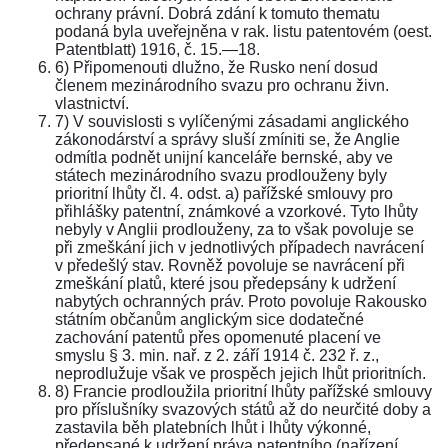
ochrany právní. Dobrá zdání k tomuto thematu
podaná byla uveřejněna v rak. listu patentovém (oest.
Patentblatt) 1916, č. 15.—18.
6) Připomenouti dlužno, že Rusko není dosud
členem mezinárodního svazu pro ochranu živn.
vlastnictví.
7) V souvislosti s vylíčenými zásadami anglického
zákonodárství a správy sluší zmíniti se, že Anglie
odmítla podnět unijní kanceláře bernské, aby ve
státech mezinárodního svazu prodlouženy byly
prioritní lhůty čl. 4. odst. a) pařížské smlouvy pro
přihlášky patentní, známkové a vzorkové. Tyto lhůty
nebyly v Anglii prodlouženy, za to však povoluje se
při zmeškání jich v jednotlivých případech navrácení
v předešlý stav. Rovněž povoluje se navrácení při
zmeškání platů, které jsou předepsány k udržení
nabytých ochranných práv. Proto povoluje Rakousko
státním občanům anglickým sice dodatečné
zachování patentů přes opomenuté placení ve
smyslu § 3. min. nař. z 2. září 1914 č. 232 ř. z.,
neprodlužuje však ve prospěch jejich lhůt prioritních.
8) Francie prodloužila prioritní lhůty pařížské smlouvy
pro příslušníky svazových států až do neurčité doby a
zastavila běh platebních lhůt i lhůty výkonné,
předepsané k udržení práva patentního (nařízení