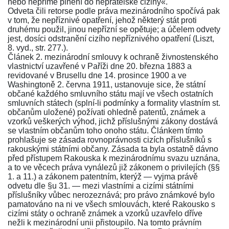
nebo nepřímé plnění do nepřátelské ciziny«.
Odveta čili retorse podle práva mezinárodního spočívá pak
v tom, že nepříznivé opatření, jehož některý stát proti
druhému použil, jinou nepřízní se opětuje; a účelem odvety
jest, dosíci odstranění cizího nepříznivého opatření
(Liszt,
8. vyd., str. 277.)
.
Článek 2. mezinárodní smlouvy k ochraně živnostenského
vlastnictví
uzavřené v Paříži dne 20. března 1883 a
revidované v Brusellu dne 14. prosince 1900 a ve
Washingtoně 2. června 1911, ustanovuje sice, že státní
občané každého smluvního státu mají ve všech ostatních
smluvních státech (splní-li podmínky a formality vlastním st.
občanům uložené) požívati ohledně patentů, známek a
vzorků veškerých výhod, jichž příslušnými zákony dostává
se vlastním občanům toho onoho státu.
Článkem tímto
prohlašuje se zásada rovnoprávnosti cizích příslušníků s
rakouskými státními občany. Zásada ta byla ostatně dávno
před přístupem Rakouska k mezinárodnímu svazu uznána,
a to ve věcech práva vynálezů již zákonem o privilejích (
§§
1.
a
11.
) a
zákonem patentním
, kterýž — vyjma právě
odvetu dle
§u 31.
— mezi vlastními a cizími státními
příslušníky vůbec nerozeznává; pro právo známkové bylo
pamatováno na ni ve všech smlouvách, které Rakousko s
cizími státy o ochraně známek a vzorků uzavřelo dříve
nežli k mezinárodní unii přistoupilo. Na tomto právním