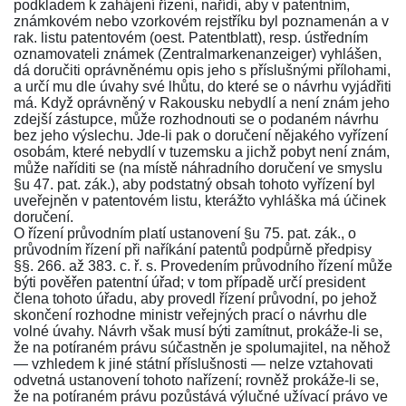
podkladem k zahájení řízení, nařídí, aby v patentním,
známkovém nebo vzorkovém rejstříku byl poznamenán a v
rak. listu patentovém (oest. Patentblatt), resp. ústředním
oznamovateli známek (Zentralmarkenanzeiger) vyhlášen,
dá doručiti oprávněnému opis jeho s příslušnými přílohami,
a určí mu dle úvahy své lhůtu, do které se o návrhu vyjádřiti
má. Když oprávněný v Rakousku nebydlí a není znám jeho
zdejší zástupce, může rozhodnouti se o podaném návrhu
bez jeho výslechu. Jde-li pak o doručení nějakého vyřízení
osobám, které nebydlí v tuzemsku a jichž pobyt není znám,
může naříditi se (na místě náhradního doručení ve smyslu
§u 47. pat. zák.
), aby podstatný obsah tohoto vyřízení byl
uveřejněn v patentovém listu, kterážto vyhláška má účinek
doručení.
O řízení průvodním platí ustanovení
§u 75. pat. zák.
, o
průvodním řízení při naříkání patentů podpůrně předpisy
§§. 266. až 383. c. ř. s.
Provedením průvodního řízení může
býti pověřen patentní úřad; v tom případě určí president
člena tohoto úřadu, aby provedl řízení průvodní, po jehož
skončení rozhodne ministr veřejných prací o návrhu dle
volné úvahy. Návrh však musí býti zamítnut, prokáže-li se,
že na potíraném právu súčastněn je spolumajitel, na něhož
— vzhledem k jiné státní příslušnosti — nelze vztahovati
odvetná ustanovení tohoto
nařízení
; rovněž prokáže-li se,
že na potíraném právu pozůstává výlučné užívací právo ve