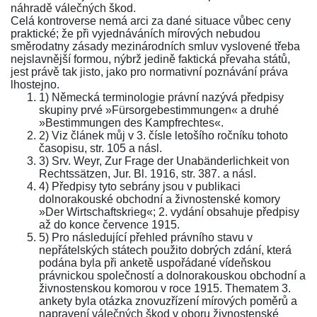
náhradě válečných škod.
Celá kontroverse nemá arci za dané situace vůbec ceny
praktické; že při vyjednáváních mírových nebudou
směrodatny zásady mezinárodních smluv vyslovené třeba
nejslavnější formou, nýbrž jedině faktická převaha států,
jest právě tak jisto, jako pro normativní poznávání práva
lhostejno.
1) Německá terminologie právní nazývá předpisy
skupiny prvé »Fürsorgebestimmungen« a druhé
»Bestimmungen des Kampfrechtes«.
2) Viz článek můj v 3. čísle letošího ročníku tohoto
časopisu, str. 105 a násl.
3) Srv. Weyr, Zur Frage der Unabänderlichkeit von
Rechtssätzen, Jur. Bl. 1916, str. 387. a násl.
4) Předpisy tyto sebrány jsou v publikaci
dolnorakouské obchodní a živnostenské komory
»Der Wirtschaftskrieg«; 2. vydání obsahuje předpisy
až do konce července 1915.
5) Pro následující přehled právního stavu v
nepřátelských státech použito dobrých zdání, která
podána byla při anketě uspořádané vídeňskou
právnickou společností a dolnorakouskou obchodní a
živnostenskou komorou v roce 1915. Thematem 3.
ankety byla otázka znovuzřízení mírových poměrů a
napravení válečných škod v oboru živnostenské