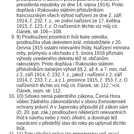
presidenta republiky ze dne 14. srpna 1914). Proto
dopřává i Rakousko státním příslušníkům
francouzským všech výhod nařízení ze dne 2. září
1914, č. 232. ř. z., ve znění nařízení ze 17. května
1915, č. 123. ř. z. O nařízeních těchto viz můj cit.
článek, str. 106—108.
9) Prodloužení prioritních lhůt Italie odmítla;
prodloužila však dekretem král. místodržitele z 20.
června 1915 ostatní relevantní lhůty. Nařízení ministra
orby, průmyslu a obchodu z 5. února 1916 přiznalo
výhody uvedeného dekretu též st. občanům
rakouským. Proto dopřává i Rakousko státním
příslušníkům italským výhod §§ 2. až 4. a 7. min. nař.
z 2. září 1914, č. 232. ř. z., jakož i nařízení z 2. září
1914, č. 233. ř. z., a z 1. prosince 1915, č. 353. ř. z. O
nařízeních těchto viz můj cit. článek, str. 112.">cit.
článek, zejm. str. 112.
10) Srbsko nemá patentního zákona, Černá Hora
vůbec žádného zákonodárství v oboru živnostenské
ochrany právní. A v Japonsku připouští již zákon sám
(čl. 20. pat. zák.) prodloužení některých relevantních
lhůt k návrhu nebo z moci úřední, a dovoluje též
navrácení v předešlý stav do roku po uplynutí těchto
lhůt.
11) Tato výlučná práva lze ministerstvu veř. prací