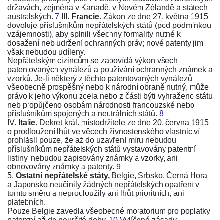
državách, zejména v Kanadě, v Novém Zélandě a státech
australských.
7
III.
Francie
.
Zákon ze dne 27. května 1915
dovoluje příslušníkům nepřátelských států (pod podmínkou
vzájemnosti), aby splnili všechny formality nutné k
dosažení neb udržení ochranných práv; nové patenty jim
však nebudou udíleny.
Nepřátelským cizincům se zapovídá výkon všech
patentovaných vynálezů a používání ochranných známek a
vzorků. Je-li některý z těchto patentovaných vynálezů
všeobecně prospěšný nebo k národní obraně nutný, může
právo k jeho výkonu zcela nebo z části býti vyhraženo státu
neb propůjčeno osobám národnosti francouzské nebo
příslušníkům spojených a neutrálních států.
8
IV.
Italie
.
Dekret král. místodržitele ze dne 20. června 1915
o prodloužení lhůt ve věcech živnostenského vlastnictví
prohlásil pouze, že až do uzavření míru nebudou
příslušníkům nepřátelských států vystavovány patentní
listiny, nebudou zapisovány známky a vzorky, ani
obnovovány známky a patenty.
9
5.
Ostatní nepřátelské státy,
Belgie, Srbsko, Černá Hora
a Japonsko neučinily žádných nepřátelských opatření v
tomto směru a neprodloužily ani lhůt prioritních, ani
platebních.
Pouze Belgie zavedla všeobecné moratorium pro poplatky
patentní až do neurčité doby.
10
Vylíčené zásady