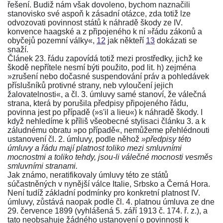
řešení. Budiž nám však dovoleno, bychom naznačili
stanovisko své aspoň k zásadní otázce, zda totiž lze
odvozovati povinnost států k náhradě škody ze IV.
konvence haagské a z připojeného k ní »řádu zákonů a
obyčejů pozemní války«,
12
jak někteří
13
dokázati se
snaží.
Článek 23. řádu
zapovídá totiž mezi prostředky, jichž ke
škodě nepřítele nesmí býti použito, pod
lit. h)
zejména
»zrušení nebo dočasné suspendování práv a pohledávek
příslušníků protivné strany, neb vyloučení jejich
žalovatelnosti«, a
čl. 3. úmluvy
samé stanoví, že válečná
strana, která by porušila předpisy připojeného
řádu
,
povinna jest po případě (»s'il a lieu«) k náhradě škody. I
když nehledíme k příliš všeobecné stylisaci
článku 3.
a k
záludnému obratu »po případě«, nemůžeme přehlédnouti
ustanovení
čl. 2. úmluvy
, podle něhož
»předpisy této
úmluvy a řádu mají platnost toliko mezi smluvními
mocnostmi a toliko tehdy, jsou-li válečné mocnosti vesměs
smluvními stranami.
Jak známo, neratifikovaly úmluvy této ze států
súčastněných v nynější válce Italie, Srbsko a Černá Hora.
Není tudíž základní podmínky pro konkretní platnost IV.
úmluvy, zůstává naopak podle
čl. 4.
platnou
úmluva ze dne
29. července 1899 (vyhlášená 5. září 1913 č. 174. ř. z.)
, a
tato neobsahuje žádného ustanovení o povinnosti k