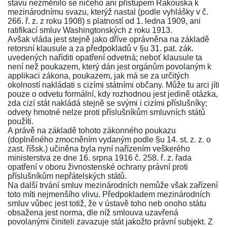
stavu nezměnilo se ničeho ani přístupem Rakouska k
mezinárodnímu svazu, kterýž nastal (podle
vyhlášky v č.
266. ř. z. z roku 1908
) s platností od 1. ledna 1909, ani
ratifikací smluv Washingtonských z roku 1913.
Avšak vláda jest stejně jako dříve oprávněna na základě
retorsní klausule a za předpokladů v
§u 31. pat. zák.
uvedených naříditi opatření odvetná; neboť klausule ta
není než poukazem, který dán jest orgánům povolaným k
applikaci zákona, poukazem, jak má se za určitých
okolností nakládati s cizími státními občany. Může tu arci jíti
pouze o odvetu formální, kdy rozhodnou jest jedině otázka,
zda cizí stát nakládá stejně se svými i cizími příslušníky;
odvety hmotné nelze proti příslušníkům smluvních států
použíti.
A právě na základě tohoto zákonného poukazu
(doplněného zmocněním vydaným podle
§u 14. st. z. z. o
zast. říšsk.
) učiněna byla nyní
nařízením veškerého
ministerstva ze dne 16. srpna 1916 č. 258. ř. z.
řada
opatření v oboru živnostenské ochrany právní proti
příslušníkům nepřátelských států.
Na další trvání smluv mezinárodních nemůže však zařízení
toto míti nejmenšího vlivu. Předpokladem mezinárodních
smluv vůbec jest totiž, že v ústavě toho neb onoho státu
obsažena jest norma, dle níž smlouva uzavřená
povolanými činiteli zavazuje stát jakožto právní subjekt. Z