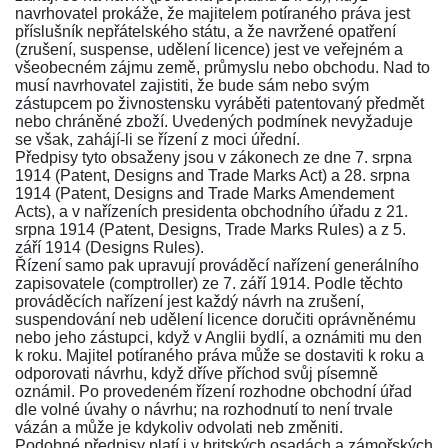
navrhovatel prokáže, že majitelem potíraného práva jest
příslušník nepřátelského státu, a že navržené opatření
(zrušení, suspense, udělení licence) jest ve veřejném a
všeobecném zájmu země, průmyslu nebo obchodu. Nad to
musí navrhovatel zajistiti, že bude sám nebo svým
zástupcem po živnostensku vyráběti patentovaný předmět
nebo chráněné zboží. Uvedených podmínek nevyžaduje
se však, zahájí-li se řízení z moci úřední.
Předpisy tyto obsaženy jsou v
zákonech ze dne 7. srpna
1914
(Patent, Designs and Trade Marks Act) a
28. srpna
1914
(Patent, Designs and Trade Marks Amendement
Acts), a v nařízeních presidenta obchodního úřadu z 21.
srpna 1914 (Patent, Designs, Trade Marks Rules) a z 5.
září 1914 (Designs Rules).
Řízení samo pak upravují prováděcí nařízení generálního
zapisovatele (comptroller)
ze 7. září 1914
. Podle těchto
prováděcích nařízení jest každý návrh na zrušení,
suspendování neb udělení licence doručiti oprávněnému
nebo jeho zástupci, když v Anglii bydlí, a oznámiti mu den
k roku. Majitel potíraného práva může se dostaviti k roku a
odporovati návrhu, když dříve příchod svůj písemně
oznámil. Po provedeném řízení rozhodne obchodní úřad
dle volné úvahy o návrhu; na rozhodnutí to není trvale
vázán a může je kdykoliv odvolati neb změniti.
Podobné předpisy platí i v britských osadách a zámořských