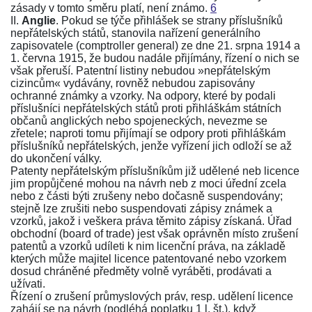
zásady v tomto směru platí, není známo.
6
II.
Anglie
. Pokud se týče přihlášek se strany příslušníků
nepřátelských států, stanovila nařízení generálního
zapisovatele (comptroller general)
ze dne 21. srpna 1914
a
1. června 1915
, že budou nadále přijímány, řízení o nich se
však přeruší. Patentní listiny nebudou »nepřátelským
cizincům« vydávány, rovněž nebudou zapisovány
ochranné známky a vzorky. Na odpory, které by podali
příslušníci nepřátelských států proti přihláškám státních
občanů anglických nebo spojeneckých, nevezme se
zřetele; naproti tomu přijímají se odpory proti přihláškám
příslušníků nepřátelských, jenže vyřízení jich odloží se až
do ukončení války.
Patenty nepřátelským příslušníkům již udělené neb licence
jim propůjčené mohou na návrh neb z moci úřední zcela
nebo z části býti zrušeny nebo dočasně suspendovány;
stejně lze zrušiti nebo suspendovati zápisy známek a
vzorků, jakož i veškera práva těmito zápisy získaná. Úřad
obchodní (board of trade) jest však oprávněn místo zrušení
patentů a vzorků udíleti k nim licenční práva, na základě
kterých může majitel licence patentované nebo vzorkem
dosud chráněné předměty volně vyráběti, prodávati a
užívati.
Řízení o zrušení průmyslových práv, resp. udělení licence
zahájí se na návrh (podléhá poplatku 1 l. št.), když