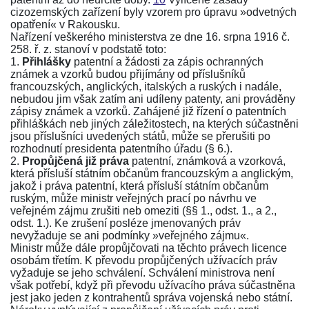
cizozemských zařízení byly vzorem pro úpravu »odvetných
opatření« v Rakousku.
Nařízení veškerého ministerstva ze dne 16. srpna 1916 č.
258. ř. z.
stanoví v podstatě toto:
1.
Přihlášky
patentní a žádosti za zápis ochranných
známek a vzorků budou přijímány od příslušníků
francouzských, anglických, italských a ruských i nadále,
nebudou jim však zatím ani udíleny patenty, ani prováděny
zápisy známek a vzorků. Zahájené již řízení o patentních
přihláškách neb jiných záležitostech, na kterých súčastněni
jsou příslušníci uvedených států, může se přerušiti po
rozhodnutí presidenta patentního úřadu
(§ 6.)
.
2.
Propůjčená již práva
patentní, známková a vzorková,
která přísluší státním občanům francouzským a anglickým,
jakož i práva patentní, která přísluší státním občanům
ruským, může ministr veřejných prací po návrhu ve
veřejném zájmu zrušiti neb omeziti (
§§ 1., odst. 1.
, a
2.,
odst. 1.
). Ke zrušení posléze jmenovaných práv
nevyžaduje se ani podmínky »veřejného zájmu«.
Ministr může dále propůjčovati na těchto právech licence
osobám třetím. K převodu propůjčených užívacích práv
vyžaduje se jeho schválení. Schválení ministrova není
však potřebí, když při převodu užívacího práva súčastněna
jest jako jeden z kontrahentů správa vojenská nebo státní.