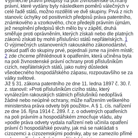
Výjimečné právní předpisy na poli živnostenské ochrany
právní, které vydány byly následkem poměrů válečných v
celé řadě států, možno rozděliti ve dvě skupiny. Prvá z nich
stanovíc úchylky od positivních předpisů práva patentního,
známkového a vzorkového, chce předejíti právním újmám,
jež nesplnění předpisů těch mělo by v zápětí, druhá
směřuje proti oprávněním, kterých získali nebo dle platných
zákonů získati by mohli příslušníci států nepřátelských.
1
O výjimečných ustanoveních rakouského zákonodárství,
pokud patří do skupiny prvé, pojednali jsme na jiném místě;
2
zde chceme přihlédnouti k opatřením, která učiněna byla
na poli živnostenské právní ochrany proti příslušníkům
cizích, nepřátelských států, jako nutný důsledek
všeobecného hospodářského zápasu, rozpoutavšího se za
války světové.
Již
§ 31. zákona patentního ze dne 11. ledna 1897 č. 30. ř.
z.
stanovil: »Proti příslušníkům cizího státu, který
vynálezům rakouských státních příslušníků nedopřává
žádné nebo neúplné ochrany, může nařízením veškerého
ministerstva práva odvety býti použito«. A
§ 1. cís. nařízení
ze dne 16. října 1914 č. 289. ř. z.
o odvetných opatřeních
na poli právním a hospodářském zmocňuje vládu, aby
»podle práva odvety vydala nařízení neb učinila opatření
právní či hospodářské povahy, jak má se nakládati s
cizozemci a cizozemskými podniky, aby se zamezilo přímé