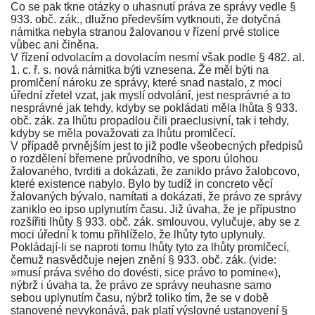
Co se pak tkne otázky o uhasnutí práva ze správy vedle
§
933. obč. zák
., dlužno především vytknouti, že dotyčná
námitka nebyla stranou žalovanou v řízení prvé stolice
vůbec ani činěna.
V řízení odvolacím a dovolacím nesmí však podle
§ 482. al.
1. c. ř. s.
nová námitka býti vznesena. Že měl býti na
promlčení nároku ze správy, které snad nastalo, z moci
úřední zřetel vzat, jak myslí odvolání, jest nesprávné a to
nesprávné jak tehdy, kdyby se pokládati měla lhůta
§ 933.
obč. zák
. za lhůtu propadlou čili praeclusivní, tak i tehdy,
kdyby se měla považovati za lhůtu promlčecí.
V případě prvnějším jest to již podle všeobecných předpisů
o rozdělení břemene průvodního, ve sporu úlohou
žalovaného, tvrditi a dokázati, že zaniklo právo žalobcovo,
které existence nabylo. Bylo by tudíž in concreto věcí
žalovaných bývalo, namítati a dokázati, že právo ze správy
zaniklo eo ipso uplynutím času. Již úvaha, že je přípustno
rozšířiti lhůty
§ 933. obč. zák.
smlouvou, vylučuje, aby se z
moci úřední k tomu přihlíželo, že lhůty tyto uplynuly.
Pokládají-li se naproti tomu lhůty tyto za lhůty promlčecí,
čemuž nasvědčuje nejen znění
§ 933. obč. zák.
(vide:
»musí práva svého do dovésti, sice právo to pomine«),
nýbrž i úvaha ta, že právo ze správy neuhasne samo
sebou uplynutím času, nýbrž toliko tím, že se v době
stanovené nevykonává, pak platí výslovné ustanovení
§