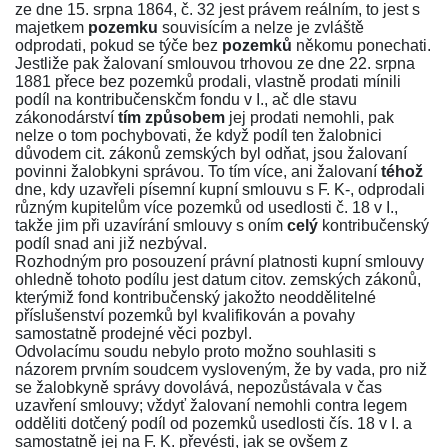
ze dne 15. srpna 1864, č.
32
jest právem reálním, to jest s
majetkem
pozemku
souvisícím a nelze je zvláště
odprodati, pokud se týče bez
pozemků
někomu ponechati.
Jestliže pak žalovaní smlouvou trhovou ze dne 22. srpna
1881 přece bez pozemků prodali, vlastně prodati mínili
podíl na kontribučenskčm fondu v I., ač dle stavu
zákonodárství
tím způsobem
jej prodati nemohli, pak
nelze o tom pochybovati, že když podíl ten žalobnici
důvodem cit. zákonů zemských byl odňat, jsou žalovaní
povinni žalobkyni správou. To tím více, ani žalovaní
téhož
dne, kdy uzavřeli písemní kupní smlouvu s F. K-, odprodali
různým kupitelům více pozemků od usedlosti č. 18 v I.,
takže jim při uzavírání smlouvy s oním
celý
kontribučenský
podíl snad ani již nezbýval.
Rozhodným pro posouzení právní platnosti kupní smlouvy
ohledně tohoto podílu jest datum citov. zemských zákonů,
kterýmiž fond kontribučenský jakožto neoddělitelné
příslušenství pozemků byl kvalifikován a povahy
samostatně prodejné věci pozbyl.
Odvolacímu soudu nebylo proto možno souhlasiti s
názorem prvním soudcem vysloveným, že by vada, pro niž
se žalobkyně správy dovolává, nepozůstávala v čas
uzavření smlouvy; vždyť žalovaní nemohli contra legem
odděliti dotčený podíl od pozemků usedlosti čís. 18 v I. a
samostatně jej na F. K. převésti, jak se ovšem z