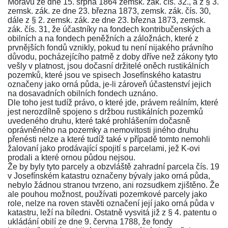
Moravu ze dne 15. srpna 1864 zemsk. zák. čís. 32., a z
§ 3
.
zemsk. zák. ze dne 23. března 1873, zemsk. zák. čís. 30,
dále z
§ 2
. zemsk. zák. ze dne 23. března 1873, zemsk.
zák. čís. 31, že účastníky na fondech kontribučenských a
obilních a na fondech peněžních a záložnách, které z
prvnějších fondů vznikly, pokud tu není nijakého právního
důvodu, pocházejícího patrně z doby dříve než zákony tyto
vešly v platnost, jsou dočasní držitelé oněch rustikálních
pozemků, které jsou ve spisech Josefínského katastru
označeny jako orná půda, je-li zároveň účastenství jejich
na dosavadních obilních fondech uznáno.
Dle toho jest tudíž právo, o které jde, právem reálním, které
jest nerozdílně spojeno s držbou rustikálních pozemků
uvedeného druhu, které také prohlášením dočasně
oprávněného na pozemky a nemovitosti jiného druhu
přenésti nelze a které tudíž také v případě tomto nemohli
žalovaní jako prodávající spojití s parcelami, jež K-ovi
prodali a které ornou půdou nejsou.
Že by byly tyto parcely a obzvláště zahradní parcela čís. 19
v Josefínském katastru označeny bývaly jako orná půda,
nebylo žádnou stranou tvrzeno, ani rozsudkem zjištěno. Že
ale pouhou možnost, používati pozemkové parcely jako
role, nelze na roven stavěti označení její jako orná půda v
katastru, leží na bíledni. Ostatně vysvitá již z § 4. patentu o
ukládání obilí ze dne 9. června 1788, že fondy