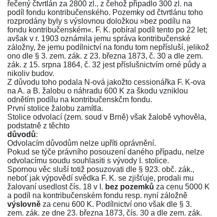
řečený čtvrtlán za 2800 zl., z čehož připadlo 300 zl. na
podíl fondu kontribučenského. Pozemky od čtvrtlánu toho
rozprodány byly s výslovnou doložkou »bez podílu na
fondu kontribučenském«. F. K. pobíral podíl tento po 22 let;
avšak v r. 1903 oznámila jemu správa kontribučenské
záložny, že jemu podílnictví na fondu tom nepřísluší, jelikož
ono dle
§ 3.
zem. zák. z 23. března 1873, č. 30 a dle zem.
zák. z 15. srpna 1864, č.
32
jest příslušnictvím orné půdy a
nikoliv budov.
Z důvodu toho podala N-ová jakožto cessionářka F. K-ova
na A. a B. žalobu o náhradu 600 K za škodu vzniklou
odnětím podílu na kontribučenskčm fondu.
První stolice žalobu zamítla.
Stolice odvolací (zem. soud v Brně) však žalobě vyhověla,
podstatně z těchto
důvodů
:
Odvolacím důvodům nelze upříti oprávnění.
Pokud se týče právního posouzení daného případu, nelze
odvolacímu soudu souhlasiti s vývody I. stolice.
Spornou věc sluší totiž posuzovati dle
§ 923. obč. zák
.,
neboť jak výpovědí svědka F. K. se zjišťuje, prodali mu
žalovaní usedlost čís. 18 v I.
bez pozemků
za cenu 5000 K
a podíl na kontribučenském fondu resp. nyní záložně
výslovně
za cenu 600 K. Podílnictví ono však dle
§ 3
.
zem. zák. ze dne 23. března 1873, čís. 30 a dle zem. zák.