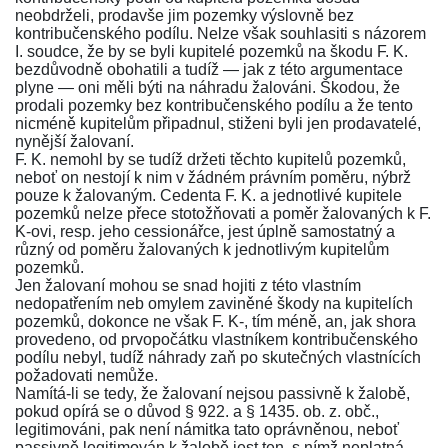
neobdrželi, prodavše jim pozemky výslovně bez
kontribučenského podílu. Nelze však souhlasiti s názorem
I. soudce, že by se byli kupitelé pozemků na škodu F. K.
bezdůvodně obohatili a tudíž — jak z této argumentace
plyne — oni měli býti na náhradu žalováni. Škodou, že
prodali pozemky bez kontribučenského podílu a že tento
nicméně kupitelům připadnul, stiženi byli jen prodavatelé,
nynější žalovaní.
F. K. nemohl by se tudíž držeti těchto kupitelů pozemků,
neboť on nestojí k nim v žádném právním poměru, nýbrž
pouze k žalovaným. Cedenta F. K. a jednotlivé kupitele
pozemků nelze přece stotožňovati a poměr žalovaných k F.
K-ovi, resp. jeho cessionářce, jest úplně samostatný a
různý od poměru žalovaných k jednotlivým kupitelům
pozemků.
Jen žalovaní mohou se snad hojiti z této vlastním
nedopatřením neb omylem zaviněné škody na kupitelích
pozemků, dokonce ne však F. K-, tím méně, an, jak shora
provedeno, od prvopočátku vlastníkem kontribučenského
podílu nebyl, tudíž náhrady zaň po skutečných vlastnících
požadovati nemůže.
Namítá-li se tedy, že žalovaní nejsou passivně k žalobě,
pokud opírá se o důvod
§ 922.
a
§ 1435. ob. z. obč.
,
legitimováni, pak není námitka tato oprávněnou, neboť
passivně legitimován k žalobě jest ten, s nímž neplatná