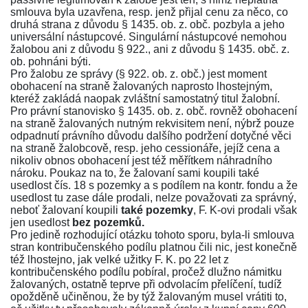
smlouva byla uzavřena, resp. jenž přijal cenu za něco, co
druhá strana z důvodu
§ 1435. ob. z. obč
. pozbyla a jeho
universální nástupcové. Singulární nástupcové nemohou
žalobou ani z důvodu
§ 922.
, ani z důvodu
§ 1435. obč. z.
ob.
pohnáni býti.
Pro žalobu ze správy (
§ 922. ob. z. obč.
) jest moment
obohacení na straně žalovaných naprosto lhostejným,
kteréž zakládá naopak zvláštní samostatný titul žalobní.
Pro právní stanovisko
§ 1435. ob. z. obč
. rovněž obohacení
na straně žalovaných nutným rekvisitem není, nýbrž pouze
odpadnutí právního důvodu dalšího podržení dotyčné věci
na straně žalobcově, resp. jeho cessionáře, jejíž cena a
nikoliv obnos obohacení jest též měřítkem náhradního
nároku. Poukaz na to, že žalovaní sami koupili také
usedlost čís. 18 s pozemky a s podílem na kontr. fondu a že
usedlost tu zase dále prodali, nelze považovati za správný,
neboť žalovaní koupili
také pozemky
, F. K-ovi prodali však
jen usedlost
bez pozemků.
Pro jedině rozhodující otázku tohoto sporu, byla-li smlouva
stran kontribučenského podílu platnou čili nic, jest konečně
též lhostejno, jak velké užitky F. K. po 22 let z
kontribučenského podílu pobíral, pročež dlužno námitku
žalovaných, ostatně teprve při odvolacím přelíčení, tudíž
opožděně učiněnou, že by týž žalovaným musel vrátiti to,