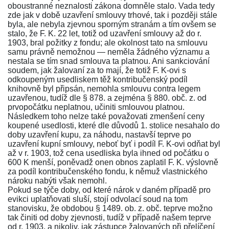
oboustranné neznalosti zákona domněle stalo. Vada tedy
zde jak v době uzavření smlouvy trhové, tak i později stále
byla, ale nebyla zjevnou sporným stranám a tím ovšem se
stalo, že F. K. 22 let, totiž od uzavření smlouvy až do r.
1903, bral požitky z fondu; ale okolnost tato na smlouvu
samu právně nemožnou — neměla žádného významu a
nestala se tím snad smlouva ta platnou. Ani sankciování
soudem, jak žalovaní za to mají, že totiž F. K-ovi s
odkoupeným usedliskem těž kontribučenský podíl
knihovně byl připsán, nemohla smlouvu contra legem
uzavřenou, tudíž dle
§ 878.
a zejména
§ 880. obč. z.
od
prvopočátku neplatnou, učiniti smlouvou platnou.
Následkem toho nelze také považovati zmenšení ceny
koupené usedlosti, které dle důvodů 1. stolice nesahalo do
doby uzavření kupu, za náhodu, nastavší teprve po
uzavření kupní smlouvy, neboť byť i podíl F. K-ovi odňat byl
až v r. 1903, tož cena usedliska byla ihned od počátku o
600 K menší, poněvadž onen obnos zaplatil F. K. výslovně
za podíl kontribučenského fondu, k němuž vlastnického
nároku nabýti však nemohl.
Pokud se týče doby, od které nárok v daném případě pro
evikci uplatňovati sluší, stojí odvolací soud na tom
stanovisku, že obdobou
§ 1489. ob. z. obč
. teprve možno
tak činiti od doby zjevnosti, tudíž v případě našem teprve
od r. 1903, a nikoliv, jak zástupce žalovaných při přelíčení