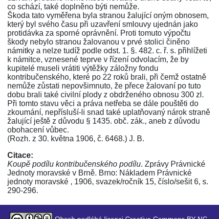
co schází, také doplněno býti nemůže.
Škoda tato vyměřena byla stranou žalující oným obnosem,
který byl svého času při uzavření smlouvy ujednán jako
protidávka za sporné oprávnění. Proti tomuto výpočtu
škody nebylo stranou žalovanou v prvé stolici činěno
námitky a nelze tudíž podle
odst. 1. §. 482. c. ř. s
. přihlížeti
k námitce, vznesené teprve v řízení odvolacím, že by
kupitelé museli vrátiti výtěžky záložny fondu
kontribučenského, které po 22 roků brali, při čemž ostatně
nemůže zůstati nepovšimnuto, že přece žalovaní po tuto
dobu brali také civilní plody z obdrženého obnosu 300 zl.
Při tomto stavu věci a práva netřeba se dále pouštěti do
zkoumání, nepřísluší-li snad také uplatňovaný nárok straně
žalující ještě z důvodu
§ 1435. obč. zák.
, aneb z důvodu
obohacení vůbec.
(Rozh. z 30. května 1906, č. 6468.) J. B.
Citace:
Koupě podílu kontribučenského podílu
. Zprávy Právnické
Jednoty moravské v Brně. Brno: Nákladem Právnické
jednoty moravské , 1906, svazek/ročník 15, číslo/sešit 6, s.
290-296.