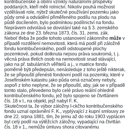
kontribučenské a obilní vznikly naturálními příspěvky
poddaných, kteří měli rolnictví. Nikoliv pouhá možnost
vzdělávati role, nýbrž skutečné používání pozemku jako
půdy orné a odvádění přiměřeného podílu na plodu na
půdě docíleném, bylo podmínkou podílnictví na fondu.
Neprávem odvolává se dovolání také na
§ 3
. zemského
zákona ze dne 23. března 1873, čís. 31. zems. zák.
Neboť třeba že podle tohoto ustanovení zákonního
může
v
případě rozdělení nemovitosti, která má podíl při záložně
fondu kontribučenského, podíl odstoupené plochy
pozemkové, pokud dotknuta nejsou práva soukromá, t. j.
věcná práva třetích osob na nemovitosti snad stávající,
jako na př. tabulárních věřitelů a j., v matrice fondu
poměrně býti předepsán, nenásleduje z toho ještě nikterak,
že se připouští přenésti fondovní podíl na pozemky, které v
Josefínském katastru jako půda orná označeny nebyly,
aspoň z toho neplyne, že se připouští, aby, jak se v případě
tomto stalo, převedeno bylo celé právo reální ohledně
kontribučenského fondu, jež bylo spojeno se čtvrtlánem
čís. 18 v I., na objekt, jejž nabyl F. K.
Skutečnost ta, že výbor záložny I-ckčho kontribučenského
fondu uznal oprávnění F. K., vyplývající z kupní smlouvy ze
dne 22. srpna 1881, tím, že jemu až do roku 1903 vyplácen
byl celý podíl na výtěžcích záložny, vypadající na čtvrtlán
čís. 18 v 1., nemůže úmluvu shora citovanému