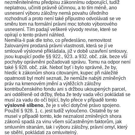
nezměnitelnému předpisu zákonnímu odporující, tudíž
neplatnou, učiniti právně účinnou, a to tím méně, ano
usnesení výboru záložny nemá povahu úředního
rozhodnutí a proto není také přípustno odvolávati se ve
směru tom na formální právní moc tohoto výborového
usnesení. Tím padají veškeré vývody revise, které se
opírají o tento právní náhled.
Neměla-li pak dle toho, co předesláno, nemovitost
žalovanými prodaná právní vlastnosti, která se jí ve
smlouvě výslovné přikládala, již v době uzavření smlouvy,
jsou kupující podle
§§ 922., 923
. a
932
. obč. zák. beze vší
pochyby oprávněni požadovati správu. Tomu na odpor není
také
§ 928. obč. zák
. Neboť byť i bylo správné, že by,
hledíc k zákonům shora citovaným, kupec při náležité
opatrnosti byl mohl seznati, že nemůže nabýti zmíněných
práv na kmenovém jmění a výtěžcích záložny
kontribučenského fondu ani s držbou ukoupených parcel,
ani odděleně od držby, třeba že tedy vada věci pokládati se
musí za vadu do očí bijící, bylo přece v případě tomto
výslovně slíbeno
, že je s věcí dotyčné právo spojeno.
Použití
§ 928
. 1. c. jest tudíž vyloučeno. Ostatně by se
musel v případě tomto, kde neznalost zmíněných shora
zákonů spadá za vinu všem súčastněným faktorům, jak
smluvním stranám, tak i výboru záložny, právní omyl, který
se sběhl, pokládati za omluvitelný.