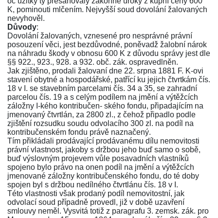
oč užitky ty přesahovaly zákonně úroky z kupní ceny 600
K, pominouti mlčením. Nejvyšší soud dovolání žalovaných
nevyhověl.
Důvody
:
Dovolání žalovaných, vznesené pro nesprávné právní
posouzení věci, jest bezdůvodné, poněvadž žalobní nárok
na náhradu škody v obnosu 600 K z důvodu správy jest dle
§§ 922., 923.,
928
. a
932
. obč. zák. ospravedlněn.
Jak zjištěno, prodali žalovaní dne 22. srpna 1881 F. K-ovi
stavení obytné a hospodářské, patřící ku jejich čtvrtkám čís.
18 v I. se stavebním parcelami čís. 34 a 35, se zahradní
parcelou čís. 19 a s celým podílem na jmění a výtěžcích
záložny I-kého kontribučen- ského fondu, připadajícím na
jmenovaný čtvrtlán, za 2800 zl., z čehož připadlo podle
zjištění rozsudku soudu odvolacího 300 zl. na podíl na
kontribučenském fondu právě naznačený.
Tím přikládali prodávající prodávanému dílu nemovitosti
právní vlastnost, jakoby s držbou jeho buď samo o sobě,
buď výslovným projevem vůle posavadních vlastníků
spojeno bylo právo na onen podíl na jmění a výtěžcích
jmenované záložny kontribučenského fondu, do té doby
spojen byl s držbou nedílného čtvrtlánu čís. 18 v I.
Této vlastnosti však prodaný podíl nemovitostní, jak
odvolací soud případně provedl, již v době uzavření
smlouvy neměl. Vysvitá totiž z paragrafu
3
. zemsk. zák. pro