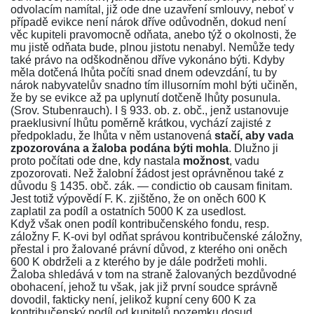
odvolacím namítal, již ode dne uzavření smlouvy, neboť v
případě evikce není nárok dříve odůvodněn, dokud není
věc kupiteli pravomocně odňata, anebo týž o okolnosti, že
mu jistě odňata bude, plnou jistotu nenabyl. Nemůže tedy
také právo na odškodněnou dříve vykonáno býti. Kdyby
měla dotčená lhůta počíti snad dnem odevzdání, tu by
nárok nabyvatelův snadno tím illusorním mohl býti učiněn,
že by se evikce až pa uplynutí dotčeně lhůty posunula.
(Srov. Stubenrauch). I
§ 933. ob. z. obč
., jenž ustanovuje
praeklusivní lhůtu poměrně krátkou, vychází zajisté z
předpokladu, že lhůta v něm ustanovená
stačí, aby vada
zpozorována a žaloba podána býti mohla
. Dlužno ji
proto počítati ode dne, kdy nastala
možnost
, vadu
zpozorovati. Než žalobní žádost jest oprávněnou také z
důvodu
§ 1435. obč. zák.
— condictio ob causam finitam.
Jest totiž výpovědí F. K. zjištěno, že on oněch 600 K
zaplatil za podíl a ostatních 5000 K za usedlost.
Když však onen podíl kontribučenského fondu, resp.
záložny F. K-ovi byl odňat správou kontribučenské záložny,
přestal i pro žalované právní důvod, z kterého oni oněch
600 K obdrželi a z kterého by je dále podržeti mohli.
Žaloba shledává v tom na straně žalovaných bezdůvodné
obohacení, jehož tu však, jak již první soudce správně
dovodil, fakticky není, jelikož kupní ceny 600 K za
kontribučenský podíl od kupitelů pozemku dosud