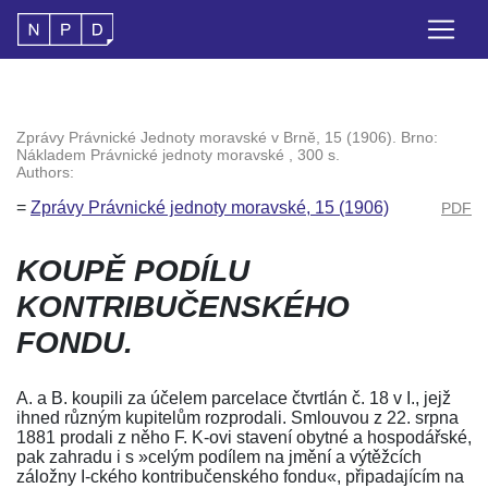
Zprávy Právnické Jednoty moravské v Brně, 15 (1906). Brno:
Nákladem Právnické jednoty moravské , 300 s.
Authors:
=
Zprávy Právnické jednoty moravské, 15 (1906)
PDF
KOUPĚ PODÍLU
KONTRIBUČENSKÉHO
FONDU.
A. a B. koupili za účelem parcelace čtvrtlán č. 18 v I., jejž
ihned různým kupitelům rozprodali. Smlouvou z 22. srpna
1881 prodali z něho F. K-ovi stavení obytné a hospodářské,
pak zahradu i s »celým podílem na jmění a výtěžcích
záložny I-ckého kontribučenského fondu«, připadajícím na