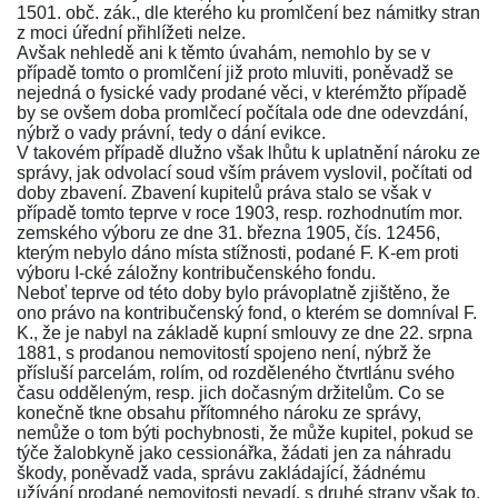
1501. obč. zák.
, dle kterého ku promlčení bez námitky stran
z moci úřední přihlížeti nelze.
Avšak nehledě ani k těmto úvahám, nemohlo by se v
případě tomto o promlčení již proto mluviti, poněvadž se
nejedná o fysické vady prodané věci, v kterémžto případě
by se ovšem doba promlčecí počítala ode dne odevzdání,
nýbrž o vady právní, tedy o dání evikce.
V takovém případě dlužno však lhůtu k uplatnění nároku ze
správy, jak odvolací soud vším právem vyslovil, počítati od
doby zbavení. Zbavení kupitelů práva stalo se však v
případě tomto teprve v roce 1903, resp. rozhodnutím mor.
zemského výboru ze dne 31. března 1905, čís. 12456,
kterým nebylo dáno místa stížnosti, podané F. K-em proti
výboru I-cké záložny kontribučenského fondu.
Neboť teprve od této doby bylo právoplatně zjištěno, že
ono právo na kontribučenský fond, o kterém se domníval F.
K., že je nabyl na základě kupní smlouvy ze dne 22. srpna
1881, s prodanou nemovitostí spojeno není, nýbrž že
přísluší parcelám, rolím, od rozděleného čtvrtlánu svého
času odděleným, resp. jich dočasným držitelům. Co se
konečně tkne obsahu přítomného nároku ze správy,
nemůže o tom býti pochybnosti, že může kupitel, pokud se
týče žalobkyně jako cessionářka, žádati jen za náhradu
škody, poněvadž vada, správu zakládající, žádnému
užívání prodané nemovitosti nevadí, s druhé strany však to,