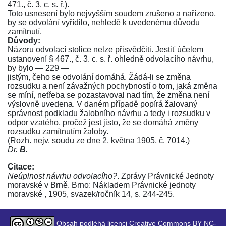
471., č. 3. c. s. ř.
).
Toto usnesení bylo nejvyšším soudem zrušeno a nařízeno,
by se odvolání vyřídilo, nehledě k uvedenému důvodu
zamítnutí.
Důvody:
Názoru odvolací stolice nelze přisvědčiti. Jestiť účelem
ustanovení
§ 467., č. 3. c. s. ř.
ohledně odvolacího návrhu,
by bylo — 229 —
jistým, čeho se odvolání domáhá. Žádá-li se změna
rozsudku a není závažných pochybností o tom, jaká změna
se míní, netřeba se pozastavoval nad tím, že změna není
výslovně uvedena. V daném případě popírá žalovaný
správnost podkladu žalobního návrhu a tedy i rozsudku v
odpor vzatého, pročež jest jisto, že se domáhá změny
rozsudku zamítnutím žaloby.
(Rozh. nejv. soudu ze dne 2. května 1905, č. 7014.)
Dr.
B.
Citace:
Neúplnost návrhu odvolacího?
. Zprávy Právnické Jednoty
moravské v Brně. Brno: Nákladem Právnické jednoty
moravské , 1905, svazek/ročník 14, s. 244-245.
Obsah podléhá licenci Creative Commons BY-NC-