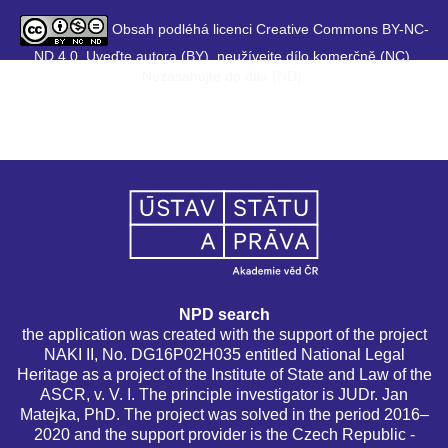
Obsah podléhá licenci Creative Commons BY-NC-
ND 4.0. Uveďte autora (BY), neužívejte dílo komerčně (NC),
Nezasahujte do díla (ND).
NPD search
the application was created with the support of the project
NAKI II, No. DG16P02H035 entitled National Legal
Heritage as a project of the Institute of State and Law of the
ASCR, v. V. I. The principle investigator is JUDr. Jan
Matejka, PhD. The project was solved in the period 2016–
2020 and the support provider is the Czech Republic -