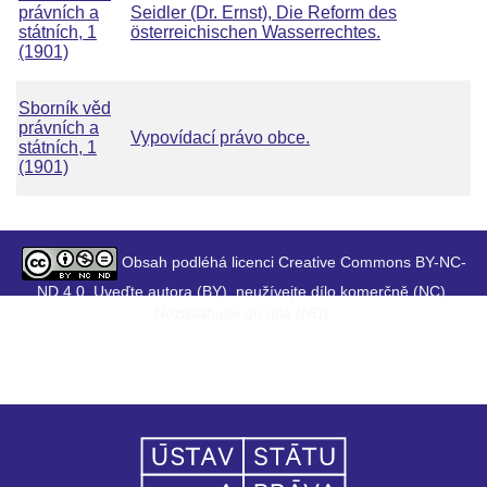
právních a
Seidler (Dr. Ernst), Die Reform des
státních, 1
österreichischen Wasserrechtes.
(1901)
Sborník věd
právních a
Vypovídací právo obce.
státních, 1
(1901)
Obsah podléhá licenci Creative Commons BY-NC-
ND 4.0. Uveďte autora (BY), neužívejte dílo komerčně (NC),
Nezasahujte do díla (ND).