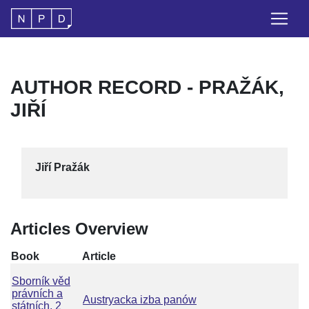
AUTHOR RECORD - PRAŽÁK,
JIŘÍ
Jiří Pražák
Articles Overview
Book
Article
Sborník věd
právních a
Austryacka izba panów
státních, 2