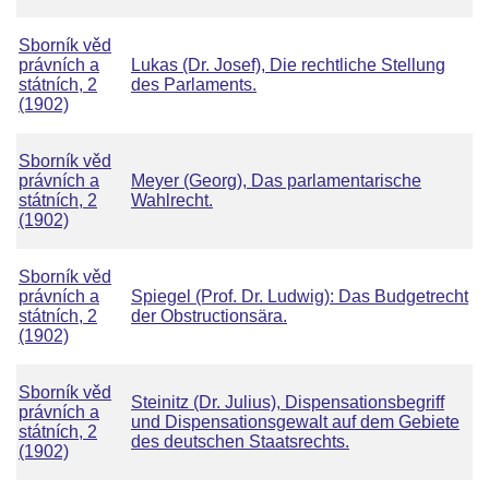
Sborník věd
právních a
Lukas (Dr. Josef), Die rechtliche Stellung
státních, 2
des Parlaments.
(1902)
Sborník věd
právních a
Meyer (Georg), Das parlamentarische
státních, 2
Wahlrecht.
(1902)
Sborník věd
právních a
Spiegel (Prof. Dr. Ludwig): Das Budgetrecht
státních, 2
der Obstructionsära.
(1902)
Sborník věd
Steinitz (Dr. Julius), Dispensationsbegriff
právních a
und Dispensationsgewalt auf dem Gebiete
státních, 2
des deutschen Staatsrechts.
(1902)