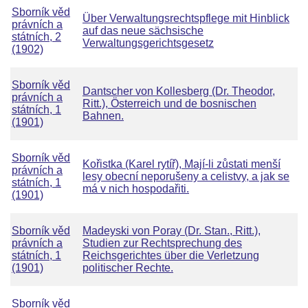
Sborník věd
Über Verwaltungsrechtspflege mit Hinblick
právních a
auf das neue sächsische
státních, 2
Verwaltungsgerichtsgesetz
(1902)
Sborník věd
Dantscher von Kollesberg (Dr. Theodor,
právních a
Ritt.), Österreich und de bosnischen
státních, 1
Bahnen.
(1901)
Sborník věd
Kořistka (Karel rytíř), Mají-li zůstati menší
právních a
lesy obecní neporušeny a celistvy, a jak se
státních, 1
má v nich hospodařiti.
(1901)
Sborník věd
Madeyski von Poray (Dr. Stan., Ritt.),
právních a
Studien zur Rechtsprechung des
státních, 1
Reichsgerichtes über die Verletzung
(1901)
politischer Rechte.
Sborník věd